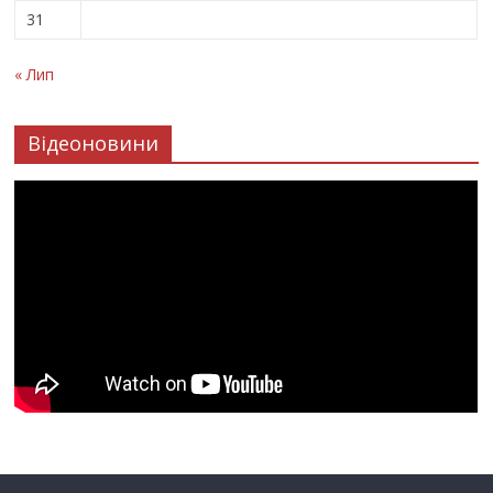
31
« Лип
Відеоновини