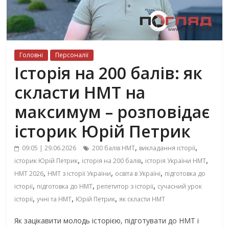
Головні
Персоналії
Історія на 200 балів: як
скласти НМТ на
максимум – розповідає
історик Юрій Петрик
,
,
09:05 | 29.06.2026
200 балів НМТ
викладання історії
,
,
,
історик Юрій Петрик
історія на 200 балів
історія України НМТ
,
,
,
НМТ 2026
НМТ з історії України
освіта в Україні
підготовка до
,
,
,
історії
підготовка до НМТ
репетитор з історії
сучасний урок
,
,
,
історії
учні та НМТ
Юрій Петрик
як скласти НМТ
Як зацікавити молодь історією, підготувати до НМТ і