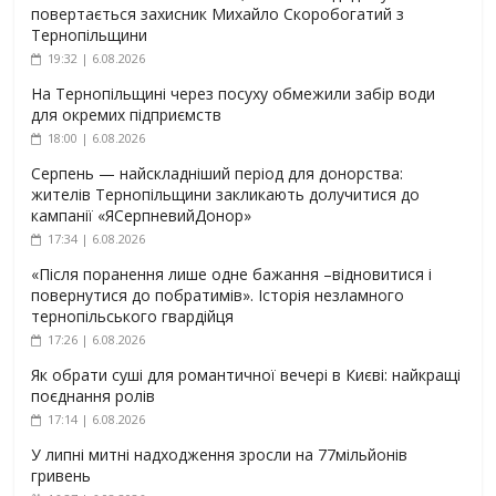
повертається захисник Михайло Скоробогатий з
Тернопільщини
19:32 | 6.08.2026
На Тернопільщині через посуху обмежили забір води
для окремих підприємств
18:00 | 6.08.2026
Серпень — найскладніший період для донорства:
жителів Тернопільщини закликають долучитися до
кампанії «ЯСерпневийДонор»
17:34 | 6.08.2026
«Після поранення лише одне бажання –відновитися і
повернутися до побратимів». Історія незламного
тернопільського гвардійця
17:26 | 6.08.2026
Як обрати суші для романтичної вечері в Києві: найкращі
поєднання ролів
17:14 | 6.08.2026
У липні митні надходження зросли на 77мільйонів
гривень