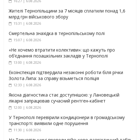
16:27 | 6.08.2026
Жителі Тернопільщини за 7 місяців сплатили понад 1,6
млрд грн військового збору
15:31 | 6.08.2026
Смертельна знахідка в тернопільському полі
15:07 | 6.08.2026
«Не хочемо втратити колективи»: що кажуть про
об’єднання позашкільних закладів у Тернополі
13:00 | 6.08.2026
Екоінспекція підтвердила незаконні роботи біля річки
Золота Липа: за справу візьметься поліція
12:33 | 6.08.2026
Якісна діагностика стає доступнішою: у Лановецькій
лікарні запрацював сучасний рентген-кабінет
12:00 | 6.08.2026
У Тернополі перевірили кондиціонери в громадському
транспорті: виявили одне порушення
11:30 | 6.08.2026
На Тернопільщині провели військово-патріотичний табір