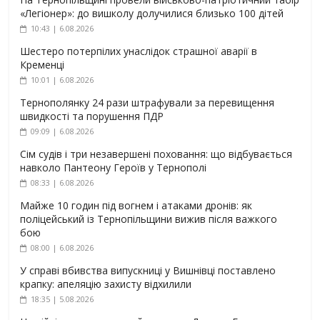
«Легіонер»: до вишколу долучилися близько 100 дітей
10:43 | 6.08.2026
Шестеро потерпілих унаслідок страшної аварії в
Кременці
10:01 | 6.08.2026
Тернополянку 24 рази штрафували за перевищення
швидкості та порушення ПДР
09:09 | 6.08.2026
Сім судів і три незавершені поховання: що відбувається
навколо Пантеону Героїв у Тернополі
08:33 | 6.08.2026
Майже 10 годин під вогнем і атаками дронів: як
поліцейський із Тернопільщини вижив після важкого
бою
08:00 | 6.08.2026
У справі вбивства випускниці у Вишнівці поставлено
крапку: апеляцію захисту відхилили
18:35 | 5.08.2026