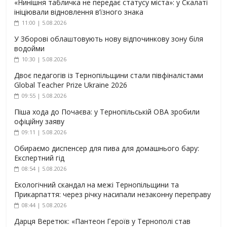
«Нинішня табличка не передає статусу міста»: у Скалаті
ініціювали відновлення в’їзного знака
11:00 | 5.08.2026
У Зборові облаштовують нову відпочинкову зону біля
водойми
10:30 | 5.08.2026
Двоє педагогів із Тернопільщини стали півфіналістами
Global Teacher Prize Ukraine 2026
09:55 | 5.08.2026
Піша хода до Почаєва: у Тернопільській ОВА зробили
офіційну заяву
09:11 | 5.08.2026
Обираємо диспенсер для пива для домашнього бару:
Експертний гід
08:54 | 5.08.2026
Екологічний скандал на межі Тернопільщини та
Прикарпаття: через річку насипали незаконну переправу
08:44 | 5.08.2026
Дарця Веретюк: «Пантеон Героїв у Тернополі став