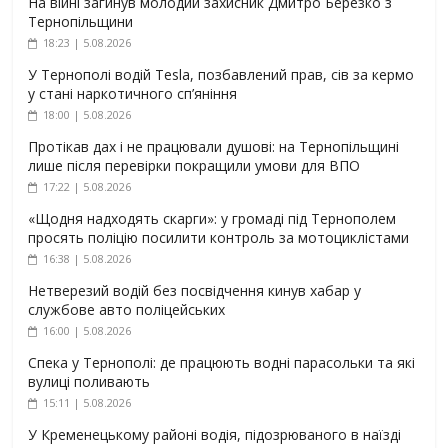
На війні загинув молодий захисник Дмитро Березко з
Тернопільщини
18:23 | 5.08.2026
У Тернополі водій Tesla, позбавлений прав, сів за кермо
у стані наркотичного сп’яніння
18:00 | 5.08.2026
Протікав дах і не працювали душові: на Тернопільщині
лише після перевірки покращили умови для ВПО
17:22 | 5.08.2026
«Щодня надходять скарги»: у громаді під Тернополем
просять поліцію посилити контроль за мотоциклістами
16:38 | 5.08.2026
Нетверезий водій без посвідчення кинув хабар у
службове авто поліцейських
16:00 | 5.08.2026
Спека у Тернополі: де працюють водні парасольки та які
вулиці поливають
15:11 | 5.08.2026
У Кременецькому районі водія, підозрюваного в наїзді