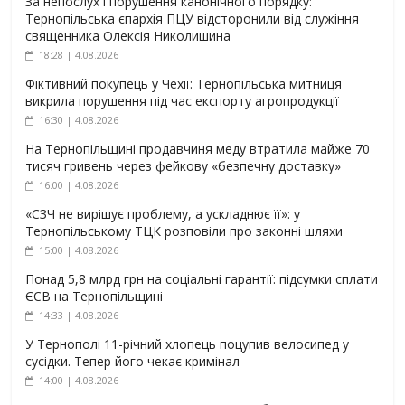
За непослух і порушення канонічного порядку:
Тернопільська єпархія ПЦУ відсторонили від служіння
священника Олексія Николишина
18:28 | 4.08.2026
Фіктивний покупець у Чехії: Тернопільська митниця
викрила порушення під час експорту агропродукції
16:30 | 4.08.2026
На Тернопільщині продавчиня меду втратила майже 70
тисяч гривень через фейкову «безпечну доставку»
16:00 | 4.08.2026
«СЗЧ не вирішує проблему, а ускладнює її»: у
Тернопільському ТЦК розповіли про законні шляхи
15:00 | 4.08.2026
Понад 5,8 млрд грн на соціальні гарантії: підсумки сплати
ЄСВ на Тернопільщині
14:33 | 4.08.2026
У Тернополі 11-річний хлопець поцупив велосипед у
сусідки. Тепер його чекає кримінал
14:00 | 4.08.2026