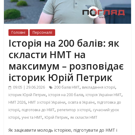
Головні
Персоналії
Історія на 200 балів: як
скласти НМТ на
максимум – розповідає
історик Юрій Петрик
,
,
09:05 | 29.06.2026
200 балів НМТ
викладання історії
,
,
,
історик Юрій Петрик
історія на 200 балів
історія України НМТ
,
,
,
НМТ 2026
НМТ з історії України
освіта в Україні
підготовка до
,
,
,
історії
підготовка до НМТ
репетитор з історії
сучасний урок
,
,
,
історії
учні та НМТ
Юрій Петрик
як скласти НМТ
Як зацікавити молодь історією, підготувати до НМТ і