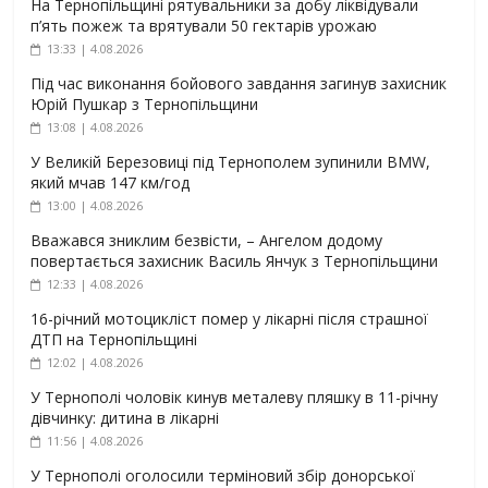
На Тернопільщині рятувальники за добу ліквідували
п’ять пожеж та врятували 50 гектарів урожаю
13:33 | 4.08.2026
Під час виконання бойового завдання загинув захисник
Юрій Пушкар з Тернопільщини
13:08 | 4.08.2026
У Великій Березовиці під Тернополем зупинили BMW,
який мчав 147 км/год
13:00 | 4.08.2026
Вважався зниклим безвісти, – Ангелом додому
повертається захисник Василь Янчук з Тернопільщини
12:33 | 4.08.2026
16-річний мотоцикліст помер у лікарні після страшної
ДТП на Тернопільщині
12:02 | 4.08.2026
У Тернополі чоловік кинув металеву пляшку в 11-річну
дівчинку: дитина в лікарні
11:56 | 4.08.2026
У Тернополі оголосили терміновий збір донорської