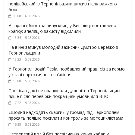
поліцейський із Тернопільщини вижив після важкого
бою
08:00 | 6.08.2026
У справі вбивства випускниці у Вишнівці поставлено
крапку: апеляцію захисту відхилили
18:35 | 5.08.2026
На війні загинув молодий захисник Дмитро Березко з
Тернопільщини
18:23 | 5.08.2026
У Тернополі водій Tesla, позбавлений прав, сів за кермо
у стані наркотичного сп’яніння
18:00 | 5.08.2026
Протікав дах і не працювали душові: на Тернопільщині
лише після перевірки покращили умови для ВПО
17:22 | 5.08.2026
«Щодня надходять скарги»: у громаді під Тернополем
просять поліцію посилити контроль за мотоциклістами
16:38 | 5.08.2026
Нетверезий водій без посвідчення кинув хабар у