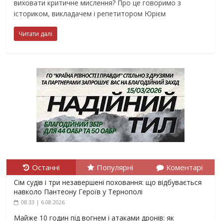
виховати критичне мислення? Про це говоримо з
істориком, викладачем і репетитором Юрієм
Читати далі
Останні
Популярні
Коментарі
Сім судів і три незавершені поховання: що відбувається
навколо Пантеону Героїв у Тернополі
08:33 | 6.08.2026
Майже 10 годин під вогнем і атаками дронів: як