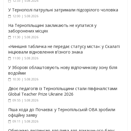
12:33 | 5.08.2026
У Тернополі патрульні затримали підозрілого чоловіка
12:00 | 5.08.2026
На Тернопільщині закликають не купатися у
заборонених місцях
11:30 | 5.08.2026
«Нинішня табличка не передає статусу міста»: у Скалаті
ініціювали відновлення в’їзного знака
11:00 | 5.08.2026
У Зборові облаштовують нову відпочинкову зону біля
водойми
10:30 | 5.08.2026
Двоє педагогів із Тернопільщини стали півфіналістами
Global Teacher Prize Ukraine 2026
09:55 | 5.08.2026
Піша хода до Почаєва: у Тернопільській ОВА зробили
офіційну заяву
09:11 | 5.08.2026
Обираємо диспенсер для пива для домашнього бару: