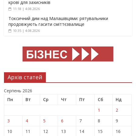
крові для захисників
11:18 | 4.08.2026
Токсичний дим над Малашівцями: рятувальники
продовжують гасити сміттєзвалище
10:35 | 4.08.2026
Архів статей
Серпень 2026
Пн
Вт
Ср
Чт
Пт
Сб
Нд
1
2
3
4
5
6
7
8
9
10
11
12
13
14
15
16