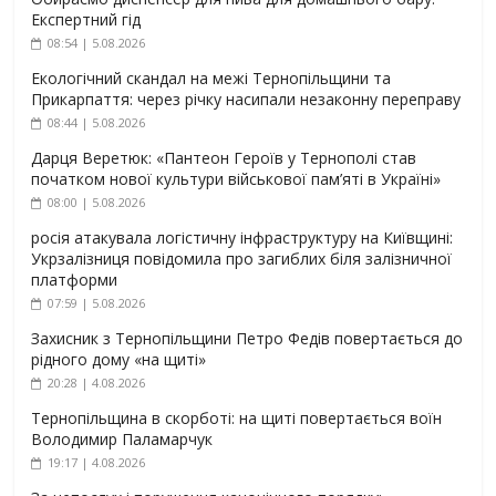
Експертний гід
08:54 | 5.08.2026
Екологічний скандал на межі Тернопільщини та
Прикарпаття: через річку насипали незаконну переправу
08:44 | 5.08.2026
Дарця Веретюк: «Пантеон Героїв у Тернополі став
початком нової культури військової пам’яті в Україні»
08:00 | 5.08.2026
росія атакувала логістичну інфраструктуру на Київщині:
Укрзалізниця повідомила про загиблих біля залізничної
платформи
07:59 | 5.08.2026
Захисник з Тернопільщини Петро Федів повертається до
рідного дому «на щиті»
20:28 | 4.08.2026
Тернопільщина в скорботі: на щиті повертається воїн
Володимир Паламарчук
19:17 | 4.08.2026