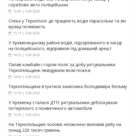
службове авто поліцейських
16:00 | 5.08.2026
Спека у Тернополі: де працюють водні парасольки та які
вулиці поливають
15:11 | 5.08.2026
У Кременецькому районі водія, підозрюваного в наїзді
на поліцейського, відправили під домашній арешт
14:33 | 5.08.2026
Палав комбайн і горіли поля: за добу рятувальники
Тернопільщини ліквідували вісім пожеж
14:00 | 5.08.2026
Тернопільщина втратила захисника Володимира Вельму
13:14 | 5.08.2026
У Кременці сталася ДТП: рятувальники деблокували
потерпілого з понівеченого автомобіля
13:09 | 5.08.2026
На Тернопільщині чоловік незаконно виловив рибу на
понад 220 тисяч гривень