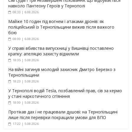
Сім судів і три незавершені поховання: що відбувається
навколо Пантеону Героїв у Тернополі
08:33 | 6.08.2026
Майже 10 годин під вогнем і атаками дронів: як
поліцейський із Тернопільщини вижив після важкого
бою
08:00 | 6.08.2026
У справі вбивства випускниці у Вишнівці поставлено
крапку: апеляцію захисту відхилили
18:35 | 5.08.2026
На війні загинув молодий захисник Дмитро Березко з
Тернопільщини
18:23 | 5.08.2026
У Тернополі водій Tesla, позбавлений прав, сів за кермо
у стані наркотичного сп’яніння
18:00 | 5.08.2026
Протікав дах і не працювали душові: на Тернопільщині
лише після перевірки покращили умови для ВПО
17:22 | 5.08.2026