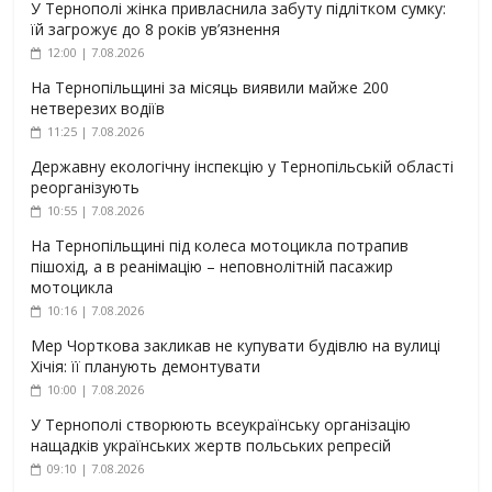
У Тернополі жінка привласнила забуту підлітком сумку:
їй загрожує до 8 років ув’язнення
12:00 | 7.08.2026
На Тернопільщині за місяць виявили майже 200
нетверезих водіїв
11:25 | 7.08.2026
Державну екологічну інспекцію у Тернопільській області
реорганізують
10:55 | 7.08.2026
На Тернопільщині під колеса мотоцикла потрапив
пішохід, а в реанімацію – неповнолітній пасажир
мотоцикла
10:16 | 7.08.2026
Мер Чорткова закликав не купувати будівлю на вулиці
Хічія: її планують демонтувати
10:00 | 7.08.2026
У Тернополі створюють всеукраїнську організацію
нащадків українських жертв польських репресій
09:10 | 7.08.2026