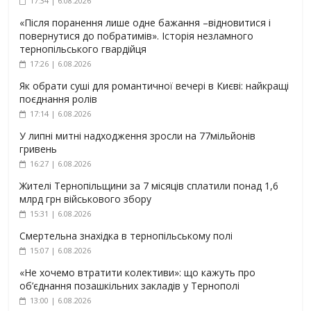
17:34 | 6.08.2026
«Після поранення лише одне бажання –відновитися і
повернутися до побратимів». Історія незламного
тернопільського гвардійця
17:26 | 6.08.2026
Як обрати суші для романтичної вечері в Києві: найкращі
поєднання ролів
17:14 | 6.08.2026
У липні митні надходження зросли на 77мільйонів
гривень
16:27 | 6.08.2026
Жителі Тернопільщини за 7 місяців сплатили понад 1,6
млрд грн військового збору
15:31 | 6.08.2026
Смертельна знахідка в тернопільському полі
15:07 | 6.08.2026
«Не хочемо втратити колективи»: що кажуть про
об’єднання позашкільних закладів у Тернополі
13:00 | 6.08.2026