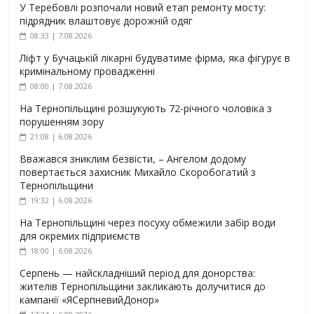
У Теребовлі розпочали новий етап ремонту мосту:
підрядник влаштовує дорожній одяг
08:33 | 7.08.2026
Ліфт у Бучацькій лікарні будуватиме фірма, яка фігурує в
кримінальному провадженні
08:00 | 7.08.2026
На Тернопільщині розшукують 72-річного чоловіка з
порушенням зору
21:08 | 6.08.2026
Вважався зниклим безвісти, – Ангелом додому
повертається захисник Михайло Скоробогатий з
Тернопільщини
19:32 | 6.08.2026
На Тернопільщині через посуху обмежили забір води
для окремих підприємств
18:00 | 6.08.2026
Серпень — найскладніший період для донорства:
жителів Тернопільщини закликають долучитися до
кампанії «ЯСерпневийДонор»