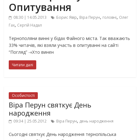
Опитування
,
,
,
08:30 | 14.05.2013
Борис Явір
Віра Перун
головні
Олег
,
Гах
Сергій Надал
Тернополяни винні у бідах Файного міста. Так вважають
33% читачів, які взяли участь в опитуванні на сайті
“Погляд” -«Хто винен
Читати далі
Особистості
Віра Перун святкує День
народження
,
09:34 | 25.05.2012
Віра Перун
день народження
Сьогодні святкує День народження тернопільська