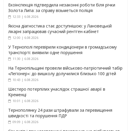
Екоінспекція підтвердила незаконні роботи біля річки
Золота Липа: за справу візьметься поліція
12:33 | 6.08.2026
Якісна діагностика стає доступнішою: у Лановецькій
лікарні запрацював сучасний рентген-кабінет
12:00 | 6.08.2026
У Тернополі перевірили кондиціонери в громадському
транспорті: виявили одне порушення
11:30 | 6.08.2026
На Тернопільщині провели військово-патріотичний табір
«Легіонер»: до вишколу долучилися близько 100 дітей
10:43 | 6.08.2026
Шестеро потерпілих унаслідок страшної аварії в
Кременці
10:01 | 6.08.2026
Тернополянку 24 рази штрафували за перевищення
швидкості та порушення ПДР
09:09 | 6.08.2026