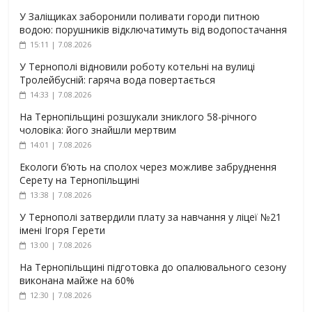
У Заліщиках заборонили поливати городи питною
водою: порушників відключатимуть від водопостачання
15:11 | 7.08.2026
У Тернополі відновили роботу котельні на вулиці
Тролейбусній: гаряча вода повертається
14:33 | 7.08.2026
На Тернопільщині розшукали зниклого 58-річного
чоловіка: його знайшли мертвим
14:01 | 7.08.2026
Екологи б’ють на сполох через можливе забруднення
Серету на Тернопільщині
13:38 | 7.08.2026
У Тернополі затвердили плату за навчання у ліцеї №21
імені Ігоря Герети
13:00 | 7.08.2026
На Тернопільщині підготовка до опалювального сезону
виконана майже на 60%
12:30 | 7.08.2026