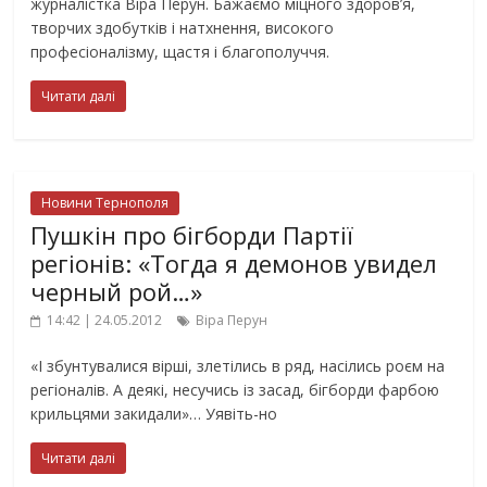
журналістка Віра Перун. Бажаємо міцного здоров’я,
творчих здобутків і натхнення, високого
професіоналізму, щастя і благополуччя.
Читати далі
Новини Тернополя
Пушкін про бігборди Партії
регіонів: «Тогда я демонов увидел
черный рой…»
14:42 | 24.05.2012
Віра Перун
«І збунтувалися вірші, злетілись в ряд, насілись роєм на
регіоналів. А деякі, несучись із засад, бігборди фарбою
крильцями закидали»… Уявіть-но
Читати далі