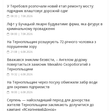
У Теребовлі розпочали новий етап ремонту мосту:
підрядник влаштовує дорожній одяг
08:33 | 7.08.2026
Ліфт у Бучацькій лікарні будуватиме фірма, яка фігурує в
кримінальному провадженні
08:00 | 7.08.2026
На Тернопільщині розшукують 72-річного чоловіка з
порушенням зору
21:08 | 6.08.2026
Вважався зниклим безвісти, – Ангелом додому
повертається захисник Михайло Скоробогатий з
Тернопільщини
19:32 | 6.08.2026
На Тернопільщині через посуху обмежили забір води
для окремих підприємств
18:00 | 6.08.2026
Серпень — найскладніший період для донорства:
жителів Тернопільщини закликають долучитися до
кампанії «ЯСерпневийДонор»