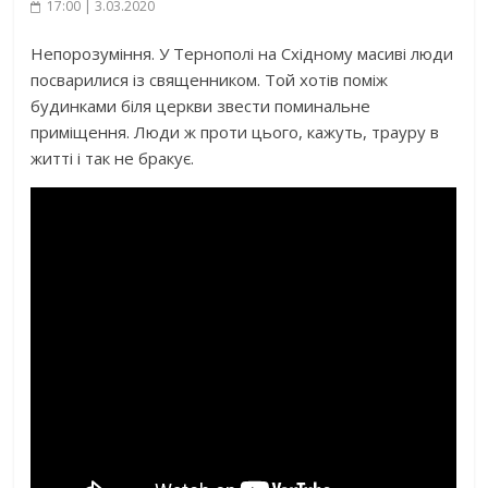
17:00 | 3.03.2020
Непорозуміння. У Тернополі на Східному масиві люди
посварилися із священником. Той хотів поміж
будинками біля церкви звести поминальне
приміщення. Люди ж проти цього, кажуть, трауру в
житті і так не бракує.