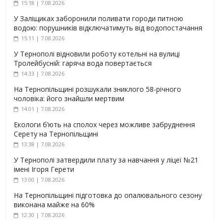
15:18 | 7.08.2026
У Заліщиках заборонили поливати городи питною
водою: порушників відключатимуть від водопостачання
15:11 | 7.08.2026
У Тернополі відновили роботу котельні на вулиці
Тролейбусній: гаряча вода повертається
14:33 | 7.08.2026
На Тернопільщині розшукали зниклого 58-річного
чоловіка: його знайшли мертвим
14:01 | 7.08.2026
Екологи б’ють на сполох через можливе забруднення
Серету на Тернопільщині
13:38 | 7.08.2026
У Тернополі затвердили плату за навчання у ліцеї №21
імені Ігоря Герети
13:00 | 7.08.2026
На Тернопільщині підготовка до опалювального сезону
виконана майже на 60%
12:30 | 7.08.2026