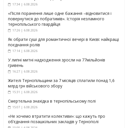
17:34 | 6.08.2026
«Після поранення лише одне бажання –відновитися і
повернутися до побратимів». Історія незламного
тернопільського гвардійця
17:26 | 6.08.2026
Як обрати суші для романтичної вечері в Києві: найкращі
поєднання ролів
17:14 | 6.08.2026
У липні митні надходження зросли на 77мільйонів
гривень
16:27 | 6.08.2026
Жителі Тернопільщини за 7 місяців сплатили понад 1,6
млрд грн військового збору
15:31 | 6.08.2026
Смертельна знахідка в тернопільському полі
15:07 | 6.08.2026
«Не хочемо втратити колективи»: що кажуть про
об’єднання позашкільних закладів у Тернополі
13:00 | 6.08.2026