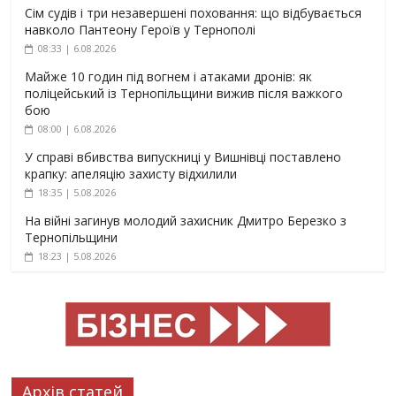
Сім судів і три незавершені поховання: що відбувається
навколо Пантеону Героїв у Тернополі
08:33 | 6.08.2026
Майже 10 годин під вогнем і атаками дронів: як
поліцейський із Тернопільщини вижив після важкого
бою
08:00 | 6.08.2026
У справі вбивства випускниці у Вишнівці поставлено
крапку: апеляцію захисту відхилили
18:35 | 5.08.2026
На війні загинув молодий захисник Дмитро Березко з
Тернопільщини
18:23 | 5.08.2026
Архів статей