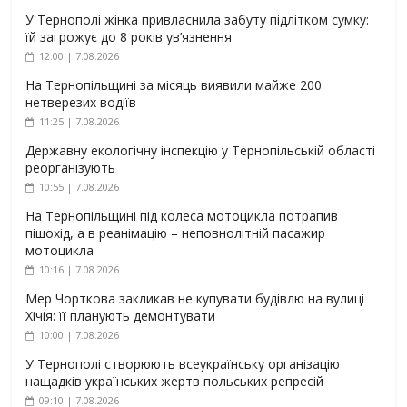
У Тернополі жінка привласнила забуту підлітком сумку:
їй загрожує до 8 років ув’язнення
12:00 | 7.08.2026
На Тернопільщині за місяць виявили майже 200
нетверезих водіїв
11:25 | 7.08.2026
Державну екологічну інспекцію у Тернопільській області
реорганізують
10:55 | 7.08.2026
На Тернопільщині під колеса мотоцикла потрапив
пішохід, а в реанімацію – неповнолітній пасажир
мотоцикла
10:16 | 7.08.2026
Мер Чорткова закликав не купувати будівлю на вулиці
Хічія: її планують демонтувати
10:00 | 7.08.2026
У Тернополі створюють всеукраїнську організацію
нащадків українських жертв польських репресій
09:10 | 7.08.2026