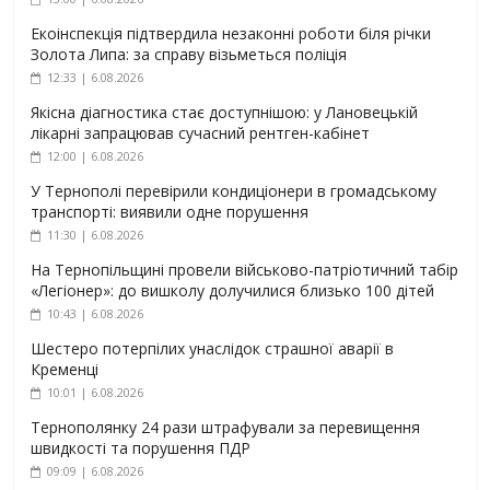
Екоінспекція підтвердила незаконні роботи біля річки
Золота Липа: за справу візьметься поліція
12:33 | 6.08.2026
Якісна діагностика стає доступнішою: у Лановецькій
лікарні запрацював сучасний рентген-кабінет
12:00 | 6.08.2026
У Тернополі перевірили кондиціонери в громадському
транспорті: виявили одне порушення
11:30 | 6.08.2026
На Тернопільщині провели військово-патріотичний табір
«Легіонер»: до вишколу долучилися близько 100 дітей
10:43 | 6.08.2026
Шестеро потерпілих унаслідок страшної аварії в
Кременці
10:01 | 6.08.2026
Тернополянку 24 рази штрафували за перевищення
швидкості та порушення ПДР
09:09 | 6.08.2026