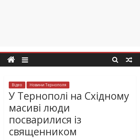
Відео
Новини Тернополя
У Тернополі на Східному
масиві люди
посварилися із
священником