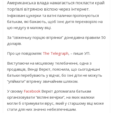
Американська влада намагається покласти край
торгівлі вітряною віспою через інтернет.
Інфіковані цукерки та ватні палички пропонуються
батькам, які бажають, щоб їхнє дитя перехворіло на
цю недугу в малому віці.
За “свіженьку порцію вітрянки” донедавна правили 50
доларів.
Про це повідомляє
The Telegraph
, – пише УП.
Виступаючи на місцевому телебаченні, одна з
продавців, Венді Веркіт, пояснила, що сьогоднішні
батьки перебувають у відчаї, бо їхні діти не можуть
“упіймати” вітрянку звичайним шляхом.
У своєму
Facebook
Веркіт допомагала батькам
організовувати “віспяні вечірки”, на яких малюки
могли б отримувати вірус, який у старшому віці може
стати для них значно небезпечнішим.