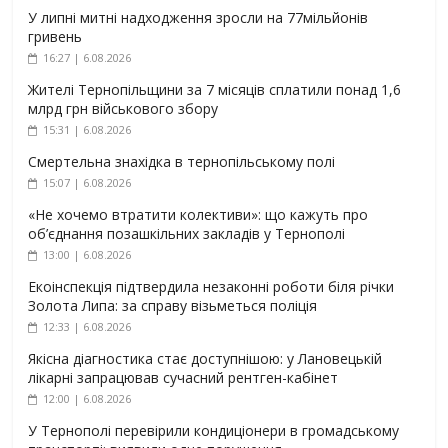
У липні митні надходження зросли на 77мільйонів
гривень
16:27 | 6.08.2026
Жителі Тернопільщини за 7 місяців сплатили понад 1,6
млрд грн військового збору
15:31 | 6.08.2026
Смертельна знахідка в тернопільському полі
15:07 | 6.08.2026
«Не хочемо втратити колективи»: що кажуть про
об’єднання позашкільних закладів у Тернополі
13:00 | 6.08.2026
Екоінспекція підтвердила незаконні роботи біля річки
Золота Липа: за справу візьметься поліція
12:33 | 6.08.2026
Якісна діагностика стає доступнішою: у Лановецькій
лікарні запрацював сучасний рентген-кабінет
12:00 | 6.08.2026
У Тернополі перевірили кондиціонери в громадському