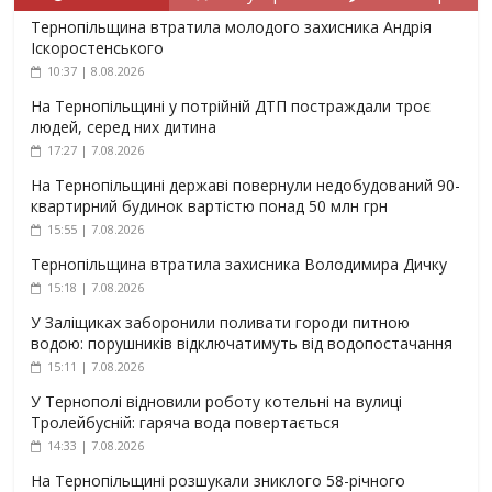
Тернопільщина втратила молодого захисника Андрія
Іскоростенського
10:37 | 8.08.2026
На Тернопільщині у потрійній ДТП постраждали троє
людей, серед них дитина
17:27 | 7.08.2026
На Тернопільщині державі повернули недобудований 90-
квартирний будинок вартістю понад 50 млн грн
15:55 | 7.08.2026
Тернопільщина втратила захисника Володимира Дичку
15:18 | 7.08.2026
У Заліщиках заборонили поливати городи питною
водою: порушників відключатимуть від водопостачання
15:11 | 7.08.2026
У Тернополі відновили роботу котельні на вулиці
Тролейбусній: гаряча вода повертається
14:33 | 7.08.2026
На Тернопільщині розшукали зниклого 58-річного