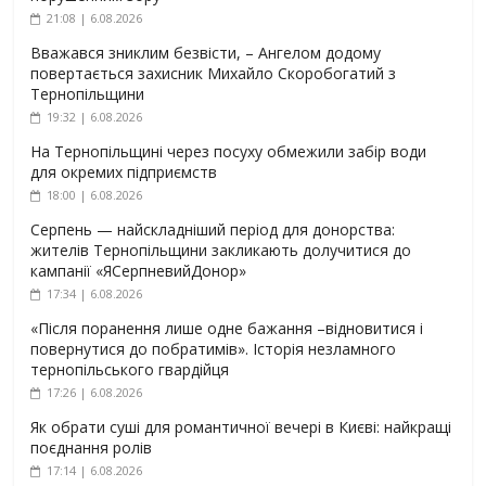
21:08 | 6.08.2026
Вважався зниклим безвісти, – Ангелом додому
повертається захисник Михайло Скоробогатий з
Тернопільщини
19:32 | 6.08.2026
На Тернопільщині через посуху обмежили забір води
для окремих підприємств
18:00 | 6.08.2026
Серпень — найскладніший період для донорства:
жителів Тернопільщини закликають долучитися до
кампанії «ЯСерпневийДонор»
17:34 | 6.08.2026
«Після поранення лише одне бажання –відновитися і
повернутися до побратимів». Історія незламного
тернопільського гвардійця
17:26 | 6.08.2026
Як обрати суші для романтичної вечері в Києві: найкращі
поєднання ролів
17:14 | 6.08.2026