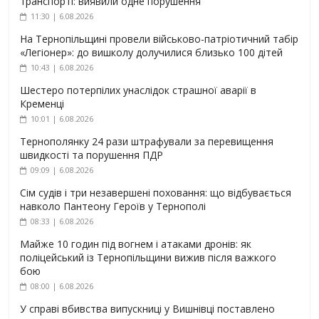
транспорті: виявили одне порушення
11:30 | 6.08.2026
На Тернопільщині провели військово-патріотичний табір
«Легіонер»: до вишколу долучилися близько 100 дітей
10:43 | 6.08.2026
Шестеро потерпілих унаслідок страшної аварії в
Кременці
10:01 | 6.08.2026
Тернополянку 24 рази штрафували за перевищення
швидкості та порушення ПДР
09:09 | 6.08.2026
Сім судів і три незавершені поховання: що відбувається
навколо Пантеону Героїв у Тернополі
08:33 | 6.08.2026
Майже 10 годин під вогнем і атаками дронів: як
поліцейський із Тернопільщини вижив після важкого
бою
08:00 | 6.08.2026
У справі вбивства випускниці у Вишнівці поставлено