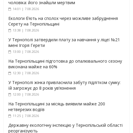
чоловіка: його знайшли мертвим
14:01 | 7.08.2026
Екологи б’ють на сполох через можливе забруднення
Серету на Тернопільщині
13:38 | 7.08.2026
У Тернополі затвердили плату за навчання у ліцеї №21
імені Ігоря Герети
13:00 | 7.08.2026
На Тернопільщині підготовка до опалювального сезону
виконана майже на 60%
12:30 | 7.08.2026
У Тернополі жінка привласнила забуту підлітком сумку:
їй загрожує до 8 років ув’язнення
12:00 | 7.08.2026
На Тернопільщині за місяць виявили майже 200
нетверезих водіїв
11:25 | 7.08.2026
Державну екологічну інспекцію у Тернопільській області
реорганізують