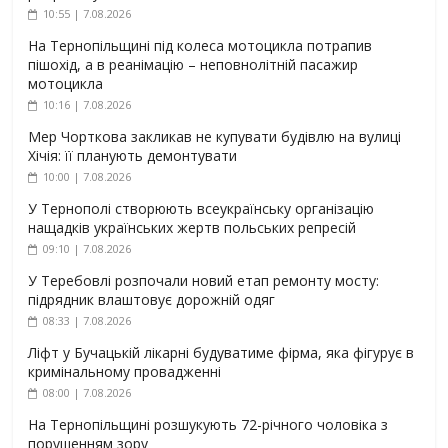
10:55 | 7.08.2026
На Тернопільщині під колеса мотоцикла потрапив
пішохід, а в реанімацію – неповнолітній пасажир
мотоцикла
10:16 | 7.08.2026
Мер Чорткова закликав не купувати будівлю на вулиці
Хічія: її планують демонтувати
10:00 | 7.08.2026
У Тернополі створюють всеукраїнську організацію
нащадків українських жертв польських репресій
09:10 | 7.08.2026
У Теребовлі розпочали новий етап ремонту мосту:
підрядник влаштовує дорожній одяг
08:33 | 7.08.2026
Ліфт у Бучацькій лікарні будуватиме фірма, яка фігурує в
кримінальному провадженні
08:00 | 7.08.2026
На Тернопільщині розшукують 72-річного чоловіка з
порушенням зору