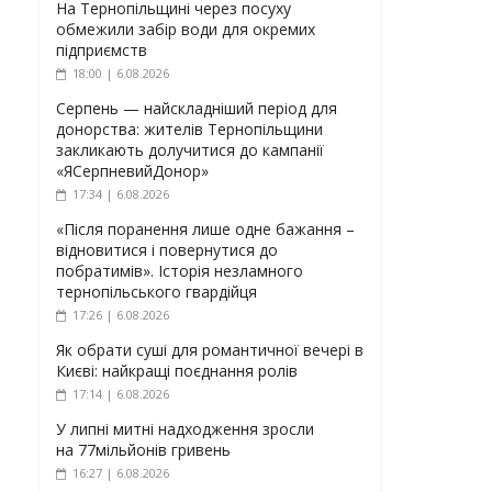
На Тернопільщині через посуху
обмежили забір води для окремих
підприємств
18:00 | 6.08.2026
Серпень — найскладніший період для
донорства: жителів Тернопільщини
закликають долучитися до кампанії
«ЯСерпневийДонор»
17:34 | 6.08.2026
«Після поранення лише одне бажання –
відновитися і повернутися до
побратимів». Історія незламного
тернопільського гвардійця
17:26 | 6.08.2026
Як обрати суші для романтичної вечері в
Києві: найкращі поєднання ролів
17:14 | 6.08.2026
У липні митні надходження зросли
на 77мільйонів гривень
16:27 | 6.08.2026