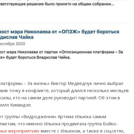
платформы – За жизнь» Виктор Медведчук лично выбрал
ив точку в конфликте, который длился несколько месяцев.
силы, кто на самом деле руководит партией. Об этом в
рилл Киквидзе.
 от группы «Видродження» Артема Ильюка самым
метим, что именно Ильюка продвигала группа Бойко-
чных мероприятиях
вместе с Ильюком, а также в соцсетях,