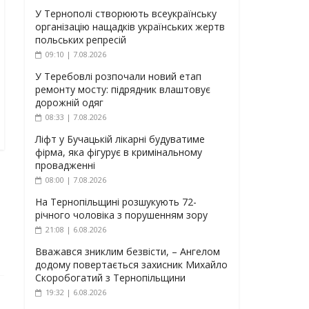
У Тернополі створюють всеукраїнську
організацію нащадків українських жертв
польських репресій
09:10 | 7.08.2026
У Теребовлі розпочали новий етап
ремонту мосту: підрядник влаштовує
дорожній одяг
08:33 | 7.08.2026
Ліфт у Бучацькій лікарні будуватиме
фірма, яка фігурує в кримінальному
провадженні
08:00 | 7.08.2026
На Тернопільщині розшукують 72-
річного чоловіка з порушенням зору
21:08 | 6.08.2026
Вважався зниклим безвісти, – Ангелом
додому повертається захисник Михайло
Скоробогатий з Тернопільщини
19:32 | 6.08.2026