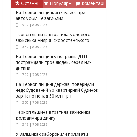
Останні
Популярні
Коментарі
На Тернопільщині: зіткнулися три
автомобілі, є загиблий
13:17 | 8.08.2026
Тернопільщина втратила молодого
захисника Андрія Іскоростенського
10:37 | 8.08.2026
На Тернопільщині у потрійній ДТП
постраждали троє людей, серед них
дитина
17:27 | 7.08.2026
На Тернопільщині державі повернули
недобудований 90-квартирний будинок
вартістю понад 50 млн грн
15:55 | 7.08.2026
Тернопільщина втратила захисника
Володимира Дичку
15:18 | 7.08.2026
У Заліщиках заборонили поливати