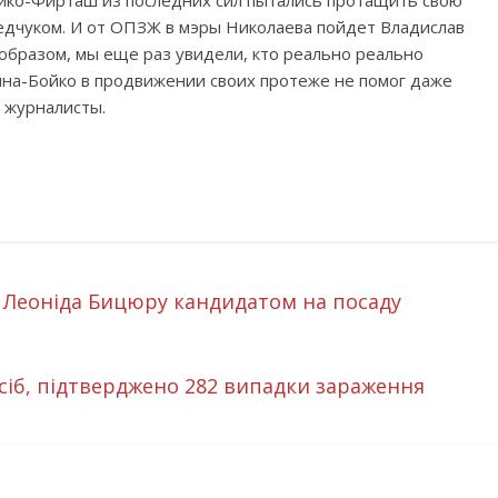
ойко-Фирташ из последних сил пытались протащить свою
едчуком. И от ОПЗЖ в мэры Николаева пойдет Владислав
 образом, мы еще раз увидели, кто реально реально
на-Бойко в продвижении своих протеже не помог даже
т журналисты.
 Леоніда Бицюру кандидатом на посаду
осіб, підтверджено 282 випадки зараження