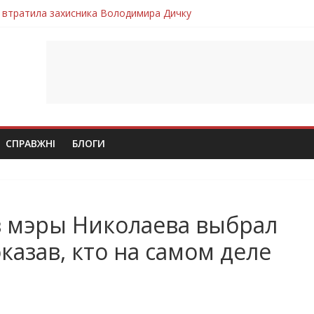
 втратила захисника Володимира Дичку
лим безвісти, – Ангелом додому повертається захисник Михайло
ув молодий захисник Дмитро Березко з Тернопільщини
 втратила захисника Володимира Вельму
втратила молодого захисника Андрія Іскоростенського
СПРАВЖНІ
БЛОГИ
в мэры Николаева выбрал
казав, кто на самом деле