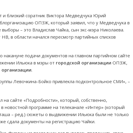
ат и близкий соратник Виктора Медведчука Юрий
облорганизацию ОПЗЖ, который заявил, что у Медведчука в
 выборы – это Владислав Чайка, сын экс-мэра Николаева.
 НВ, в области начался пересмотр партийных списков
то накануне подачи документов на главном партийном сайте
ижении Ильюка в мэры от
городской организации
ОПЗЖ,
 организации
.
группы Левочкина-Бойко привлекла подконтрольное СМИ», –
л на сайте «Подробности», который, собственно,
 в новостной программе на телеканале «Интер» (который
таша – ред.) сюжеты о выдвижении Ильюка были не только
 уже сдала документы на регистрацию Чайки.