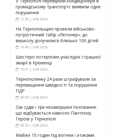
У Тернополі перевірили кондиціонери в
громадському транспорті: виявили одне
порушення
11:30 | 6.08.2026
На Тернопільщині провели військово-
патріотичний табір «Легіонер»: до
вишколу долучилися близько 100 дітей
10:43 | 6.08.2026
Шестеро потерпілих унаслідок страшної
аварії в Кременці
10:01 | 6.08.2026
Тернополянку 24 рази штрафували за
перевищення швидкості та порушення
ПДР
09:09 | 6.08.2026
Сім судів і три незавершені поховання:
що відбувається навколо Пантеону
Героїв у Тернополі
08:33 | 6.08.2026
Майже 10 годин під вогнем і атаками