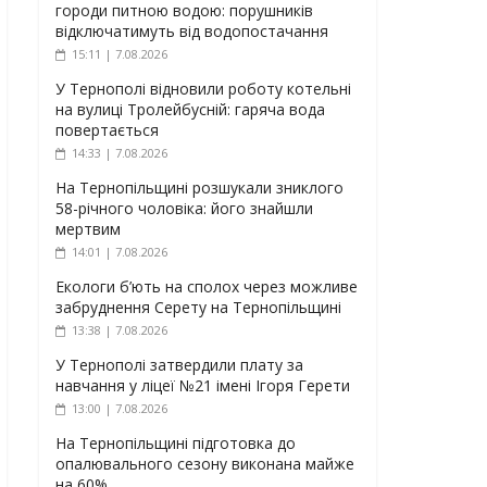
городи питною водою: порушників
відключатимуть від водопостачання
15:11 | 7.08.2026
У Тернополі відновили роботу котельні
на вулиці Тролейбусній: гаряча вода
повертається
14:33 | 7.08.2026
На Тернопільщині розшукали зниклого
58-річного чоловіка: його знайшли
мертвим
14:01 | 7.08.2026
Екологи б’ють на сполох через можливе
забруднення Серету на Тернопільщині
13:38 | 7.08.2026
У Тернополі затвердили плату за
навчання у ліцеї №21 імені Ігоря Герети
13:00 | 7.08.2026
На Тернопільщині підготовка до
опалювального сезону виконана майже
на 60%