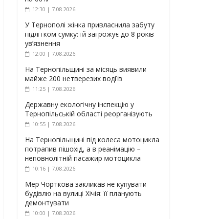
12:30 | 7.08.2026
У Тернополі жінка привласнила забуту
підлітком сумку: їй загрожує до 8 років
ув’язнення
12:00 | 7.08.2026
На Тернопільщині за місяць виявили
майже 200 нетверезих водіїв
11:25 | 7.08.2026
Державну екологічну інспекцію у
Тернопільській області реорганізують
10:55 | 7.08.2026
На Тернопільщині під колеса мотоцикла
потрапив пішохід, а в реанімацію –
неповнолітній пасажир мотоцикла
10:16 | 7.08.2026
Мер Чорткова закликав не купувати
будівлю на вулиці Хічія: її планують
демонтувати
10:00 | 7.08.2026