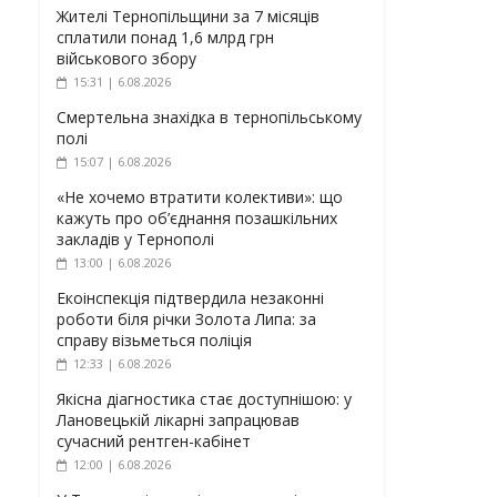
Жителі Тернопільщини за 7 місяців
сплатили понад 1,6 млрд грн
військового збору
15:31 | 6.08.2026
Смертельна знахідка в тернопільському
полі
15:07 | 6.08.2026
«Не хочемо втратити колективи»: що
кажуть про об’єднання позашкільних
закладів у Тернополі
13:00 | 6.08.2026
Екоінспекція підтвердила незаконні
роботи біля річки Золота Липа: за
справу візьметься поліція
12:33 | 6.08.2026
Якісна діагностика стає доступнішою: у
Лановецькій лікарні запрацював
сучасний рентген-кабінет
12:00 | 6.08.2026