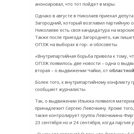
анонсировал, что тот пойдет в мэры.
Однако в августе в Николаев приехал депут
Загородний, который возглавил партийную 
Николаеве есть своя кандидатура на мэрские
Также после приезда Загороднего, как пишет
ОПЗЖ на выборах в гор- и облсоветы.
«Внутрипартийная борьба привела к тому, ч
ОПЗЖ появилось две новости – одна о выдв
вторая – о выдвижении Чайки, от
областной
Более того, к внутрипартийному конфликту 
сообщают журналисты.
Так, о выдвижении Ильюка появился материа
принадлежит Сергею Левочкину. Кроме того,
также контролирует группа Левочкиина-Фир
23 сентября но и 24 сентября, когда партия