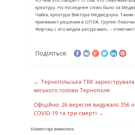
«О чем это говорит? О том, что Левочкин-Б
креатуру. Но последнее слово было за Медв
Чайка, креатура Виктора Медведчука. Таким
принимает решения в ОПЗЖ. Группе Левочки
Фирташ с его медиа-ресурсами», – отмечаю
Поділіться:
←
Тернопільська ТВК зареєструвала
міського голови Тернополя
Офіційно: 26 вересня видужало 356 
COVID-19 та три смерті
→
Коментарі вимкнені.