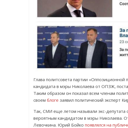
Глава политсовета партии «Оппозиционной 
кандидата в мэры Николаева от ОПЗЖ, постав
Таким образом он показал всем членам полит
своем
блоге
заявил политический эксперт Ки
Так, СМИ еще летом называли экс-депутата
вероятным кандидатом в мэры Николаева. От
Левочкина. Юрий Бойко
появлялся на публи