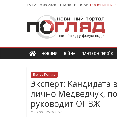
Skip
15:12 | 8.08.2026
ШАНА ГЕРОЯМ:
Тернопільщина
to
Вважався зник
content
ПОГЛЯД
На війні загин
Тернопільщина
Тернопільщина 
Новини
Тернополя.
Тернопільські
новини
НОВИНИ
ВІЙНА
ПАНТЕОН ГЕРОЇВ
та
події
Бізнес-Погляд
Эксперт: Кандидата 
лично Медведчук, по
руководит ОПЗЖ
09:00 | 26.09.2020