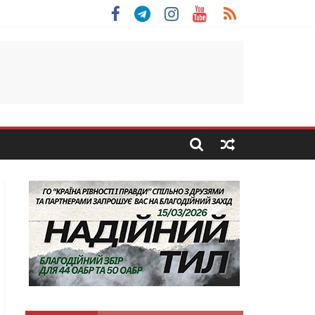
 Скоробогатий з Тернопільщини