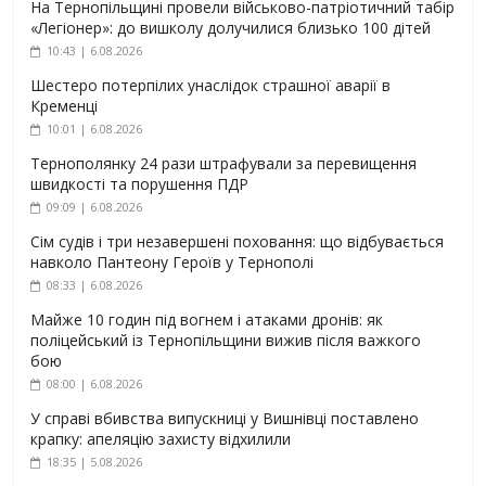
На Тернопільщині провели військово-патріотичний табір
«Легіонер»: до вишколу долучилися близько 100 дітей
10:43 | 6.08.2026
Шестеро потерпілих унаслідок страшної аварії в
Кременці
10:01 | 6.08.2026
Тернополянку 24 рази штрафували за перевищення
швидкості та порушення ПДР
09:09 | 6.08.2026
Сім судів і три незавершені поховання: що відбувається
навколо Пантеону Героїв у Тернополі
08:33 | 6.08.2026
Майже 10 годин під вогнем і атаками дронів: як
поліцейський із Тернопільщини вижив після важкого
бою
08:00 | 6.08.2026
У справі вбивства випускниці у Вишнівці поставлено
крапку: апеляцію захисту відхилили
18:35 | 5.08.2026