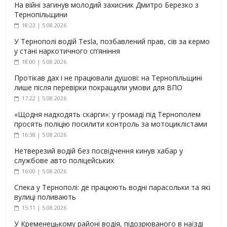
На війні загинув молодий захисник Дмитро Березко з
Тернопільщини
18:23 | 5.08.2026
У Тернополі водій Tesla, позбавлений прав, сів за кермо
у стані наркотичного сп’яніння
18:00 | 5.08.2026
Протікав дах і не працювали душові: на Тернопільщині
лише після перевірки покращили умови для ВПО
17:22 | 5.08.2026
«Щодня надходять скарги»: у громаді під Тернополем
просять поліцію посилити контроль за мотоциклістами
16:38 | 5.08.2026
Нетверезий водій без посвідчення кинув хабар у
службове авто поліцейських
16:00 | 5.08.2026
Спека у Тернополі: де працюють водні парасольки та які
вулиці поливають
15:11 | 5.08.2026
У Кременецькому районі водія, підозрюваного в наїзді