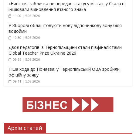
«Нинішня табличка не передає статусу міста»: у Скалаті
ініціювали відновлення в’їзного знака
11:00 | 5.08.2026
У Зборові облаштовують нову відпочинкову зону біля
водойми
10:30 | 5.08.2026
Двоє педагогів із Тернопільщини стали півфіналістами
Global Teacher Prize Ukraine 2026
09:55 | 5.08.2026
Піша хода до Почаєва: у Тернопільській ОВА зробили
офіційну заяву
09:11 | 5.08.2026
Архів статей