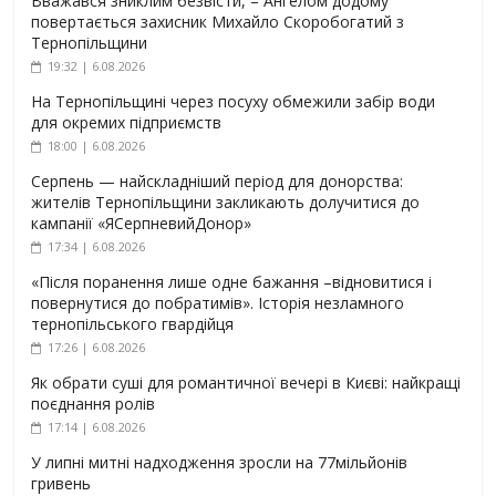
Вважався зниклим безвісти, – Ангелом додому
повертається захисник Михайло Скоробогатий з
Тернопільщини
19:32 | 6.08.2026
На Тернопільщині через посуху обмежили забір води
для окремих підприємств
18:00 | 6.08.2026
Серпень — найскладніший період для донорства:
жителів Тернопільщини закликають долучитися до
кампанії «ЯСерпневийДонор»
17:34 | 6.08.2026
«Після поранення лише одне бажання –відновитися і
повернутися до побратимів». Історія незламного
тернопільського гвардійця
17:26 | 6.08.2026
Як обрати суші для романтичної вечері в Києві: найкращі
поєднання ролів
17:14 | 6.08.2026
У липні митні надходження зросли на 77мільйонів
гривень