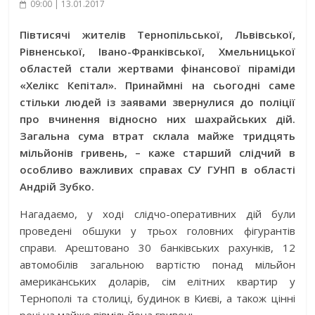
09:00 | 13.01.2017
Півтисячі жителів Тернопільської, Львівської,
Рівненської, Івано-Франківської, Хмельницької
областей стали жертвами фінансової піраміди
«Хелікс Кепітал». Принаймні на сьогодні саме
стільки людей із заявами звернулися до поліції
про вчинення відносно них шахрайських дій.
Загальна сума втрат склала майже тридцять
мільйонів гривень, – каже старший слідчий в
особливо важливих справах СУ ГУНП в області
Андрій Зубко.
Нагадаємо, у ході слідчо-оперативних дій були
проведені обшуки у трьох головних фігурантів
справи. Арештовано 30 банківських рахунків, 12
автомобілів загальною вартістю понад мільйон
американських доларів, сім елітних квартир у
Тернополі та столиці, будинок в Києві, а також цінні