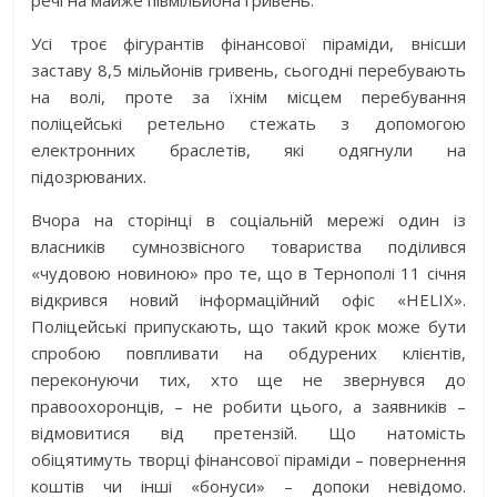
речі на майже півмільйона гривень.
Усі троє фігурантів фінансової піраміди, внісши
заставу 8,5 мільйонів гривень, сьогодні перебувають
на волі, проте за їхнім місцем перебування
поліцейські ретельно стежать з допомогою
електронних браслетів, які одягнули на
підозрюваних.
Вчора на сторінці в соціальній мережі один із
власників сумнозвісного товариства поділився
«чудовою новиною» про те, що в Тернополі 11 січня
відкрився новий інформаційний офіс «HELIX».
Поліцейські припускають, що такий крок може бути
спробою повпливати на обдурених клієнтів,
переконуючи тих, хто ще не звернувся до
правоохоронців, – не робити цього, а заявників –
відмовитися від претензій. Що натомість
обіцятимуть творці фінансової піраміди – повернення
коштів чи інші «бонуси» – допоки невідомо.