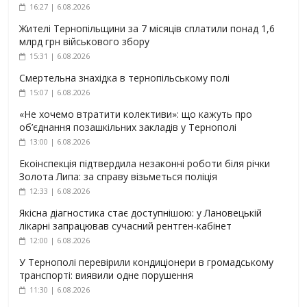
16:27 | 6.08.2026
Жителі Тернопільщини за 7 місяців сплатили понад 1,6
млрд грн військового збору
15:31 | 6.08.2026
Смертельна знахідка в тернопільському полі
15:07 | 6.08.2026
«Не хочемо втратити колективи»: що кажуть про
об’єднання позашкільних закладів у Тернополі
13:00 | 6.08.2026
Екоінспекція підтвердила незаконні роботи біля річки
Золота Липа: за справу візьметься поліція
12:33 | 6.08.2026
Якісна діагностика стає доступнішою: у Лановецькій
лікарні запрацював сучасний рентген-кабінет
12:00 | 6.08.2026
У Тернополі перевірили кондиціонери в громадському
транспорті: виявили одне порушення
11:30 | 6.08.2026