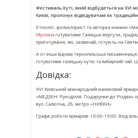
Фестиваль Куті, який відбудеться на XVI
Києві, пропонує відвідувачам як традиційні
Етнолог, фольклорист та авторка книжки «Ма
Мусіхіна
готуватиме Галицькі вергути, традицій
приготуванні, які, зазвичай, готують на Святв
А от інша відома тернопільська письменниця
готуватиме галицьку кутю та імбирний чай. Щ
Довідка:
XVI Київський міжнародний книжковий ярмар
«МЕДВІН: Рукоділля. Подарунки до Різдва» п
вул. Салютна, 2б, метро «НИВКИ»
Графік роботи ярмарків: 10:00-19:00. Вхід віл