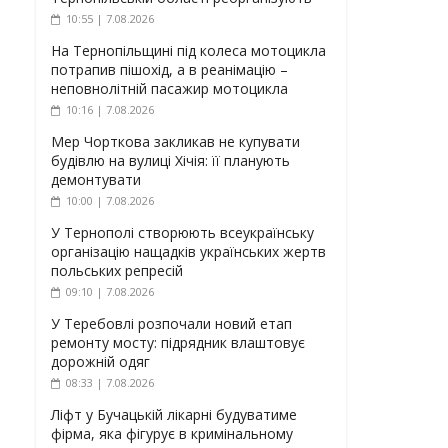
10:55 | 7.08.2026
На Тернопільщині під колеса мотоцикла
потрапив пішохід, а в реанімацію –
неповнолітній пасажир мотоцикла
10:16 | 7.08.2026
Мер Чорткова закликав не купувати
будівлю на вулиці Хічія: її планують
демонтувати
10:00 | 7.08.2026
У Тернополі створюють всеукраїнську
організацію нащадків українських жертв
польських репресій
09:10 | 7.08.2026
У Теребовлі розпочали новий етап
ремонту мосту: підрядник влаштовує
дорожній одяг
08:33 | 7.08.2026
Ліфт у Бучацькій лікарні будуватиме
фірма, яка фігурує в кримінальному