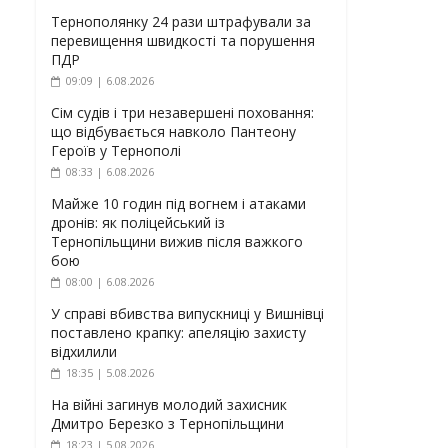
Тернополянку 24 рази штрафували за
перевищення швидкості та порушення
ПДР
09:09 | 6.08.2026
Сім судів і три незавершені поховання:
що відбувається навколо Пантеону
Героїв у Тернополі
08:33 | 6.08.2026
Майже 10 годин під вогнем і атаками
дронів: як поліцейський із
Тернопільщини вижив після важкого
бою
08:00 | 6.08.2026
У справі вбивства випускниці у Вишнівці
поставлено крапку: апеляцію захисту
відхилили
18:35 | 5.08.2026
На війні загинув молодий захисник
Дмитро Березко з Тернопільщини
18:23 | 5.08.2026