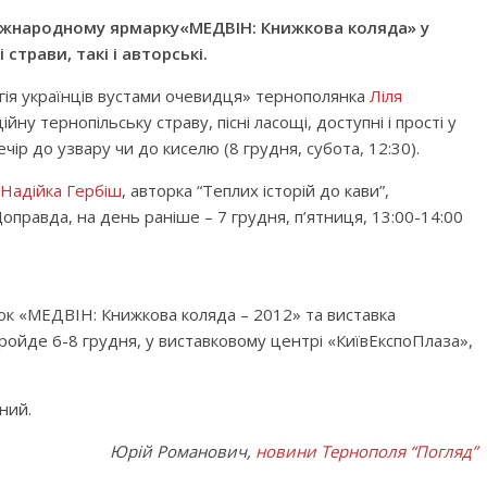
 міжнародному ярмарку«МЕДВІН: Книжкова коляда» у
 страви, такі і авторські.
гія українців вустами очевидця» тернополянка
Ліля
ну тернопільську страву, пісні ласощі, доступні і прості у
ечір до узвару чи до киселю (8 грудня, субота, 12:30).
Надійка Гербіш
, авторка “Теплих історій до кави”,
оправда, на день раніше – 7 грудня, п’ятниця, 13:00-14:00
ок «МЕДВІН: Книжкова коляда – 2012» та виставка
ройде 6-8 грудня, у виставковому центрі «КиївЕкспоПлаза»,
ьний.
Юрій Романович,
новини Тернополя “Погляд”