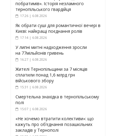
побратимів». Історія незламного
тернопільського гвардійця
17:26 | 6.08.2026
Як обрати суші для романтичної вечері в
Києві: найкращі поєднання ролів
17:14 | 6.08.2026
У липні митні надходження зросли
на 77мільйонів гривень
16:27 | 6.08.2026
Жителі Тернопільщини за 7 місяців
сплатили понад 1,6 млрд грн
військового збору
15:31 | 6.08.2026
Смертельна знахідка в тернопільському
полі
15:07 | 6.08.2026
«Не хочемо втратити колективи»: що
кажуть про об’єднання позашкільних
закладів у Тернополі