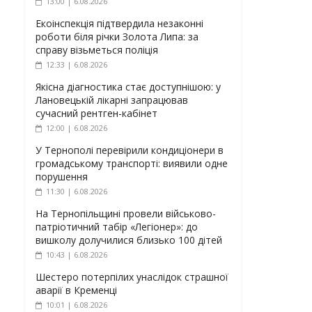
13:00 | 6.08.2026
Екоінспекція підтвердила незаконні
роботи біля річки Золота Липа: за
справу візьметься поліція
12:33 | 6.08.2026
Якісна діагностика стає доступнішою: у
Лановецькій лікарні запрацював
сучасний рентген-кабінет
12:00 | 6.08.2026
У Тернополі перевірили кондиціонери в
громадському транспорті: виявили одне
порушення
11:30 | 6.08.2026
На Тернопільщині провели військово-
патріотичний табір «Легіонер»: до
вишколу долучилися близько 100 дітей
10:43 | 6.08.2026
Шестеро потерпілих унаслідок страшної
аварії в Кременці
10:01 | 6.08.2026