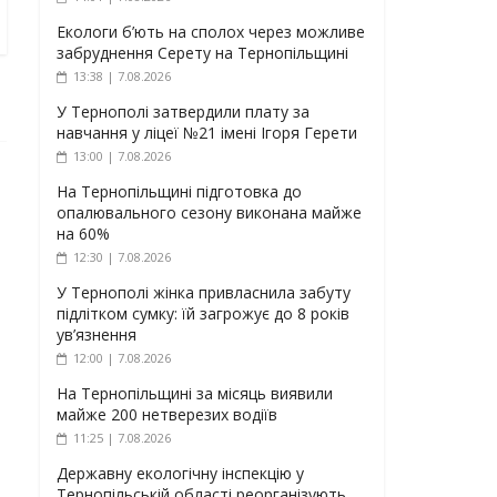
Екологи б’ють на сполох через можливе
забруднення Серету на Тернопільщині
13:38 | 7.08.2026
У Тернополі затвердили плату за
навчання у ліцеї №21 імені Ігоря Герети
13:00 | 7.08.2026
На Тернопільщині підготовка до
опалювального сезону виконана майже
на 60%
12:30 | 7.08.2026
У Тернополі жінка привласнила забуту
підлітком сумку: їй загрожує до 8 років
ув’язнення
12:00 | 7.08.2026
На Тернопільщині за місяць виявили
майже 200 нетверезих водіїв
11:25 | 7.08.2026
Державну екологічну інспекцію у
Тернопільській області реорганізують