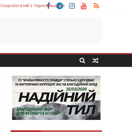
 Скоробогатий з Тернопільщини