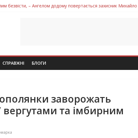
лим безвісти, – Ангелом додому повертається захисник Михайло
ув молодий захисник Дмитро Березко з Тернопільщини
 втратила захисника Володимира Вельму
нопільщини Петро Федів повертається до рідного дому «на щиті»
 втратила захисника Володимира Дичку
СПРАВЖНІ
БЛОГИ
нополянки заворожать
 вергутами та імбирним
рмарка