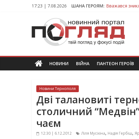
Skip
17:23 | 7.08.2026
ШАНА ГЕРОЯМ:
Вважався зник
to
На війні загин
content
ПОГЛЯД
Тернопільщина
Захисник з Тер
Тернопільщина
Новини
Тернополя.
Тернопільські
новини
НОВИНИ
ВІЙНА
ПАНТЕОН ГЕРОЇВ
та
події
Новини Тернополя
Дві талановиті тер
столичний “Медвін”
чаєм
,
,
12:30 | 6.12.2012
Ліля Мусіхіна
Надія Гербіш
Я