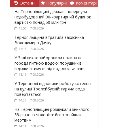
Останні
Популярні
Коментарі
На Тернопільщині державі повернули
недобудований 90-квартирний будинок
вартістю понад 50 млн грн
15:55 | 7.08.2026
Тернопільщина втратила захисника
Володимира Дичку
15:18 | 7.08.2026
У Заліщиках заборонили поливати
городи питною водою: порушників
відключатимуть від водопостачання
15:11 | 7.08.2026
У Тернополі відновили роботу котельні
на вулиці Тролейбусній: гаряча вода
повертається
14:33 | 7.08.2026
На Тернопільщині розшукали зниклого
58-річного чоловіка: його знайшли
мертвим
14:01 | 7.08.2026