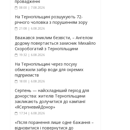
провадженні
08:00 | 7.08.2026
На Тернопільщині розшукують 72-
річного чоловіка з порушенням зору
21:08 | 6.08.2026
Вважався зниклим безвісти, – Ангелом
додому повертається захисник Михайло
Скоробогатий з Тернопільщини
19:32 | 6.08.2026
На Тернопільщині через посуху
обмежили забір води для окремих
підприємств
18:00 | 6.08.2026
Серпень — найскладніший період для
донорства: жителів Тернопільщини
закликають долучитися до кампанії
«ЯСерпневийДонор»
17:34 | 6.08.2026
«Після поранення лише одне бажання –
відновитися і повернутися до