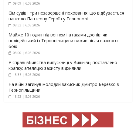
09:09 | 6.08.2026
Сім судів і три незавершені поховання: що відбувається
навколо Пантеону Героїв у Тернополі
08:33 | 6.08.2026
Майже 10 годин під вогнем і атаками дронів: як
поліцейський із Тернопільщини вижив після важкого
бою
08:00 | 6.08.2026
У справі вбивства випускниці у Вишнівці поставлено
крапку: апеляцію захисту відхилили
18:35 | 5.08.2026
На війні загинув молодий захисник Дмитро Березко з
Тернопільщини
18:23 | 5.08.2026