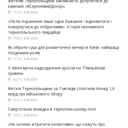
жителів Тернопільщини закликають долучитися до
кампанії «ЯСерпневийДонор»
17:34 | 6.08.2026
«Після поранення лише одне бажання –відновитися і
повернутися до побратимів». Історія незламного
тернопільського гвардійця
17:26 | 6.08.2026
Як обрати суші для романтичної вечері в Києві: найкращі
поєднання ролів
17:14 | 6.08.2026
У липні митні надходження зросли на 77мільйонів
гривень
16:27 | 6.08.2026
Жителі Тернопільщини за 7 місяців сплатили понад 1,6
млрд грн військового збору
15:31 | 6.08.2026
Смертельна знахідка в тернопільському полі
15:07 | 6.08.2026
«Не хочемо втратити колективи»: що кажуть про