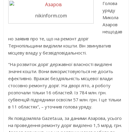
Голова
уряду
nikinform.com
Микола
Азаров
нещодав
но заявив про те, що на ремонт доріг
Тернопільщини виділили кошти. Він звинуватив
місцеву владу у безвідповідальності.
“На розвиток доріг державної власності виділені
значні кошти. Вони використовуються не досить
ефективно. Вражає бездіяльність місцевої влади
стосовно ремонту доріг. На дворі літо, а роботу
розпочали тільки 16 областей. Із 784 млн. грн.
субвенцій підрядники освоїли 57 млн. грн. І це тільки
в 11 областях”, – уточнив голова уряду.
Як повідомляла Gazeta.ua, за даними Азарова, усього
на проведення ремонту доріг виділено 1,5 млрд. грн.