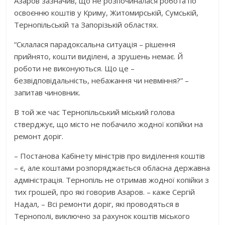
Азаров зазначив, що не розпочиналася робота по
освоєнню коштів у Криму, Житомирській, Сумській,
Тернопільській та Запорізькій областях.
“Склалася парадоксальна ситуація – рішення
прийнято, кошти виділені, а зрушень немає. Й
роботи не виконуються. Що це –
безвідповідальність, небажання чи невміння?” –
запитав чиновник.
В той же час Тернопільський міський голова
стверджує, що місто не побачило жодної копійки на
ремонт доріг.
– Постанова Кабінету міністрів про виділення коштів
– є, але коштами розпоряджається обласна державна
адміністрація. Тернопіль не отримав жодної копійки з
тих грошей, про які говорив Азаров. – каже Сергій
Надал, – Всі ремонти доріг, які проводяться в
Тернополі, виключно за рахунок коштів міського