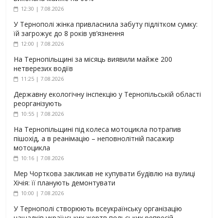
12:30 | 7.08.2026
У Тернополі жінка привласнила забуту підлітком сумку:
їй загрожує до 8 років ув’язнення
12:00 | 7.08.2026
На Тернопільщині за місяць виявили майже 200
нетверезих водіїв
11:25 | 7.08.2026
Державну екологічну інспекцію у Тернопільській області
реорганізують
10:55 | 7.08.2026
На Тернопільщині під колеса мотоцикла потрапив
пішохід, а в реанімацію – неповнолітній пасажир
мотоцикла
10:16 | 7.08.2026
Мер Чорткова закликав не купувати будівлю на вулиці
Хічія: її планують демонтувати
10:00 | 7.08.2026
У Тернополі створюють всеукраїнську організацію
нащадків українських жертв польських репресій