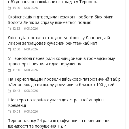
об’єднання позашкільних закладів у Тернополі
13:00 | 6.08.2026
Екоінспекція підтвердила незаконні роботи біля річки
Золота Липа: за справу візьметься поліція
12:33 | 6.08.2026
Якісна діагностика стає доступнішою: у Лановецькій
лікарні запрацював сучасний рентген-кабінет
12:00 | 6.08.2026
У Тернополі перевірили кондиціонери в громадському
транспорті: виявили одне порушення
11:30 | 6.08.2026
На Тернопільщині провели військово-патріотичний табір
«Легіонер»: до вишколу долучилися близько 100 дітей
10:43 | 6.08.2026
Шестеро потерпілих унаслідок страшної аварії в
Кременці
10:01 | 6.08.2026
Тернополянку 24 рази штрафували за перевищення
швидкості та порушення ПДР