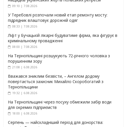
09:10 | 7.08.2026
У Теребовлі розпочали новий етап ремонту мосту:
підрядник влаштовує дорожній одяг
08:33 | 7.08.2026
Ліфт у Бучацькій лікарні будуватиме фірма, яка фігурує в
кримінальному провадженні
08:00 | 7.08.2026
На Тернопільщині розшукують 72-річного чоловіка з
порушенням зору
21:08 | 6.08.2026
Вважався зниклим безвісти, – Ангелом додому
повертається захисник Михайло Скоробогатий з
Тернопільщини
19:32 | 6.08.2026
На Тернопільщині через посуху обмежили забір води
для окремих підприємств
18:00 | 6.08.2026
Серпень — найскладніший період для донорства: