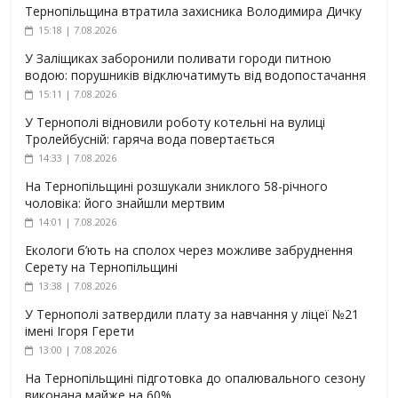
Тернопільщина втратила захисника Володимира Дичку
15:18 | 7.08.2026
У Заліщиках заборонили поливати городи питною
водою: порушників відключатимуть від водопостачання
15:11 | 7.08.2026
У Тернополі відновили роботу котельні на вулиці
Тролейбусній: гаряча вода повертається
14:33 | 7.08.2026
На Тернопільщині розшукали зниклого 58-річного
чоловіка: його знайшли мертвим
14:01 | 7.08.2026
Екологи б’ють на сполох через можливе забруднення
Серету на Тернопільщині
13:38 | 7.08.2026
У Тернополі затвердили плату за навчання у ліцеї №21
імені Ігоря Герети
13:00 | 7.08.2026
На Тернопільщині підготовка до опалювального сезону
виконана майже на 60%