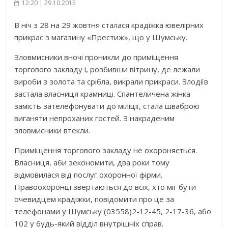
12:20 | 29.10.2015
В ніч з 28 на 29 жовтня сталася крадіжка ювелірних
прикрас з магазину «Престиж», що у Шумську.
Зловмисники вночі проникли до приміщення
торгового закладу і, розбивши вітрину, де лежали
вироби з золота та срібла, викрали прикраси. Злодіїв
застала власниця крамниці. Спантеличена жінка
замість зателефонувати до міліції, стала шваброю
виганяти непроханих гостей. З накраденим
зловмисники втекли.
Приміщення торгового закладу не охороняється.
Власниця, аби зекономити, два роки тому
відмовилася від послуг охоронної фірми.
Правоохоронці звертаються до всіх, хто міг бути
очевидцем крадіжки, повідомити про це за
телефонами у Шумську (03558)2-12-45, 2-17-36, або
102 у будь-який відділ внутрішніх справ.