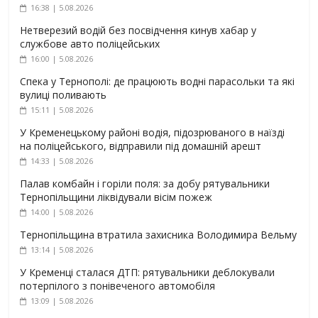
16:38 | 5.08.2026
Нетверезий водій без посвідчення кинув хабар у
службове авто поліцейських
16:00 | 5.08.2026
Спека у Тернополі: де працюють водні парасольки та які
вулиці поливають
15:11 | 5.08.2026
У Кременецькому районі водія, підозрюваного в наїзді
на поліцейського, відправили під домашній арешт
14:33 | 5.08.2026
Палав комбайн і горіли поля: за добу рятувальники
Тернопільщини ліквідували вісім пожеж
14:00 | 5.08.2026
Тернопільщина втратила захисника Володимира Вельму
13:14 | 5.08.2026
У Кременці сталася ДТП: рятувальники деблокували
потерпілого з понівеченого автомобіля
13:09 | 5.08.2026