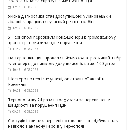
Золота Липа: за справу візьметься поліція
12:33 | 6.08.2026
Якісна діагностика стає доступнішою: у Лановецькій
лікарні запрацював сучасний рентген-кабінет
12:00 | 6.08.2026
У Тернополі перевірили кондиціонери в громадському
транспорті: виявили одне порушення
11:30 | 6.08.2026
На Тернопільщині провели військово-патріотичний табір
«Легіонер»: до вишколу долучилися близько 100 дітей
10:43 | 6.08.2026
Шестеро потерпілих унаслідок страшної аварії в
Кременці
10:01 | 6.08.2026
Тернополянку 24 рази штрафували за перевищення
швидкості та порушення ПДР
09:09 | 6.08.2026
Сім судів і три незавершені поховання: що відбувається
навколо Пантеону Героїв у Тернополі