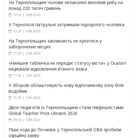
На Тернопільщині чоловік незаконно виловив рибу на
понад 220 тисяч гривень
12:33 | 5.08.2026
У Тернополі патрульні затримали підозрілого чоловіка
12:00 | 5.08.2026
На Тернопільщині закликають не купатися у
заборонених місцях
11:30 | 5.08.2026
«Нинішня табличка не передає статусу міста»: у Скалаті
ініціювали відновлення в’їзного знака
11:00 | 5.08.2026
У Зборові облаштовують нову відпочинкову зону біля
водойми
10:30 | 5.08.2026
Двоє педагогів із Тернопільщини стали півфіналістами
Global Teacher Prize Ukraine 2026
09:55 | 5.08.2026
Піша хода до Почаєва: у Тернопільській ОВА зробили
офіційну заяву