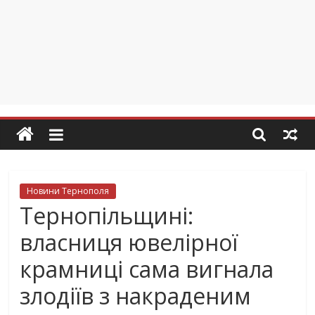
Новини Тернополя
Тернопільщині:
власниця ювелірної
крамниці сама вигнала
злодіїв з накраденим