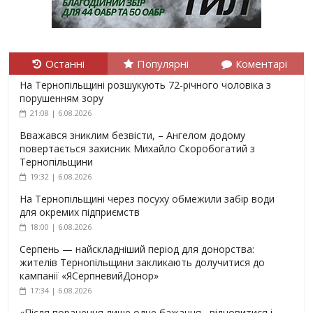
Останні
Популярні
Коментарі
На Тернопільщині розшукують 72-річного чоловіка з
порушенням зору
21:08 | 6.08.2026
Вважався зниклим безвісти, – Ангелом додому
повертається захисник Михайло Скоробогатий з
Тернопільщини
19:32 | 6.08.2026
На Тернопільщині через посуху обмежили забір води
для окремих підприємств
18:00 | 6.08.2026
Серпень — найскладніший період для донорства:
жителів Тернопільщини закликають долучитися до
кампанії «ЯСерпневийДонор»
17:34 | 6.08.2026
«Після поранення лише одне бажання –відновитися і