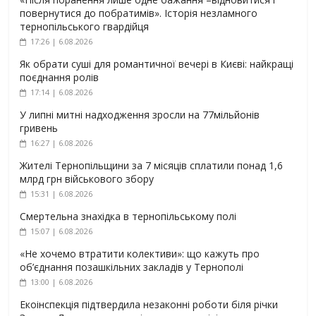
повернутися до побратимів». Історія незламного
тернопільського гвардійця
17:26 | 6.08.2026
Як обрати суші для романтичної вечері в Києві: найкращі
поєднання ролів
17:14 | 6.08.2026
У липні митні надходження зросли на 77мільйонів
гривень
16:27 | 6.08.2026
Жителі Тернопільщини за 7 місяців сплатили понад 1,6
млрд грн військового збору
15:31 | 6.08.2026
Смертельна знахідка в тернопільському полі
15:07 | 6.08.2026
«Не хочемо втратити колективи»: що кажуть про
об’єднання позашкільних закладів у Тернополі
13:00 | 6.08.2026
Екоінспекція підтвердила незаконні роботи біля річки