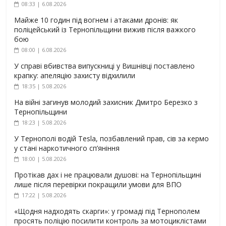
08:33 | 6.08.2026
Майже 10 годин під вогнем і атаками дронів: як
поліцейський із Тернопільщини вижив після важкого
бою
08:00 | 6.08.2026
У справі вбивства випускниці у Вишнівці поставлено
крапку: апеляцію захисту відхилили
18:35 | 5.08.2026
На війні загинув молодий захисник Дмитро Березко з
Тернопільщини
18:23 | 5.08.2026
У Тернополі водій Tesla, позбавлений прав, сів за кермо
у стані наркотичного сп’яніння
18:00 | 5.08.2026
Протікав дах і не працювали душові: на Тернопільщині
лише після перевірки покращили умови для ВПО
17:22 | 5.08.2026
«Щодня надходять скарги»: у громаді під Тернополем
просять поліцію посилити контроль за мотоциклістами