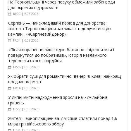
На Тернопільщині через посуху обмежили забір води
для окремих підприємств
18:00 | 6.08.2026
Серпень — найскладніший період для донорства:
жителів Тернопільщини закликають долучитися до
кампанії «ЯСерпневийДонор»
17:34 | 6.08.2026
«Після поранення лише одне бажання –відновитися і
повернутися до побратимів». Історія незламного
тернопільського гвардійця
17:26 | 6.08.2026
Як обрати суші для романтичної вечері в Києві: найкращі
поєднання ролів
17:14 | 6.08.2026
У липні митні надходження зросли на 77мільйонів
гривень
16:27 | 6.08.2026
Жителі Тернопільщини за 7 місяців сплатили понад 1,6
млрд грн військового збору
15:31 | 6.08.2026