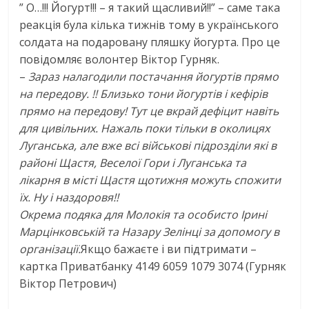
” О…!!! Йогурт!!! – я такий щасливий!!” – саме така
реакція була кілька тижнів тому в українського
солдата на подаровану пляшку йогурта. Про це
повідомляє волонтер Віктор Гурняк.
–
Зараз налагодили постачання йогуртів прямо
на передову. !! Близько тони йогуртів і кефірів
прямо на передову! Тут це вкрай дефіцит навіть
для цивільних. Нажаль поки тільки в околицях
Луганська, але вже всі військові підрозділи які в
районі Щастя, Веселої Гори і Луганська та
лікарня в місті Щастя щотижня можуть спожити
їх. Ну і наздоровя!!
Окрема подяка для Молокія та особисто Ірині
Марцінковській та Назару Зелінці за допомогу в
організації.
Якщо бажаєте і ви підтримати –
картка Приватбанку 4149 6059 1079 3074 (Гурняк
Віктор Петрович)