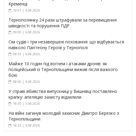
Кременці
10:01 | 6.08.2026
Тернополянку 24 рази штрафували за перевищення
швидкості та порушення ПДР
09:09 | 6.08.2026
Сім судів і три незавершені поховання: що відбувається
навколо Пантеону Героїв у Тернополі
08:33 | 6.08.2026
Майже 10 годин під вогнем і атаками дронів: як
поліцейський із Тернопільщини вижив після важкого
бою
08:00 | 6.08.2026
У справі вбивства випускниці у Вишнівці поставлено
крапку: апеляцію захисту відхилили
18:35 | 5.08.2026
На війні загинув молодий захисник Дмитро Березко з
Тернопільщини
18:23 | 5.08.2026