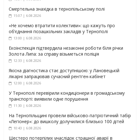
Смертельна знахідка в тернопільському полі
15:07 | 6.08.2026
«Не хочемо втратити колективи»: що кажуть про
об’єднання позашкільних закладів у Тернополі
13:00 | 6.08.2026
Екоінспекція підтвердила незаконні роботи біля річки
Золота Липа: за справу візьметься поліція
12:33 | 6.08.2026
Якісна діагностика стає доступнішою: у Лановецькій
лікарні запрацював сучасний рентген-кабінет
12:00 | 6.08.2026
У Тернополі перевірили кондиціонери в громадському
транспорті: виявили одне порушення
11:30 | 6.08.2026
На Тернопільщині провели військово-патріотичний табір
«Легіонер»: до вишколу долучилися близько 100 дітей
10:43 | 6.08.2026
Шестеро потерпілих унаслідок страшної аварії в