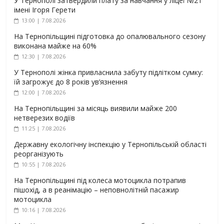
У Тернополі затвердили плату за навчання у ліцеї №21
імені Ігоря Герети
13:00 | 7.08.2026
На Тернопільщині підготовка до опалювального сезону
виконана майже на 60%
12:30 | 7.08.2026
У Тернополі жінка привласнила забуту підлітком сумку:
їй загрожує до 8 років ув’язнення
12:00 | 7.08.2026
На Тернопільщині за місяць виявили майже 200
нетверезих водіїв
11:25 | 7.08.2026
Державну екологічну інспекцію у Тернопільській області
реорганізують
10:55 | 7.08.2026
На Тернопільщині під колеса мотоцикла потрапив
пішохід, а в реанімацію – неповнолітній пасажир
мотоцикла
10:16 | 7.08.2026