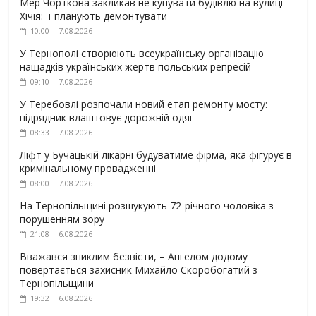
Мер Чорткова закликав не купувати будівлю на вулиці
Хічія: її планують демонтувати
10:00 | 7.08.2026
У Тернополі створюють всеукраїнську організацію
нащадків українських жертв польських репресій
09:10 | 7.08.2026
У Теребовлі розпочали новий етап ремонту мосту:
підрядник влаштовує дорожній одяг
08:33 | 7.08.2026
Ліфт у Бучацькій лікарні будуватиме фірма, яка фігурує в
кримінальному провадженні
08:00 | 7.08.2026
На Тернопільщині розшукують 72-річного чоловіка з
порушенням зору
21:08 | 6.08.2026
Вважався зниклим безвісти, – Ангелом додому
повертається захисник Михайло Скоробогатий з
Тернопільщини
19:32 | 6.08.2026