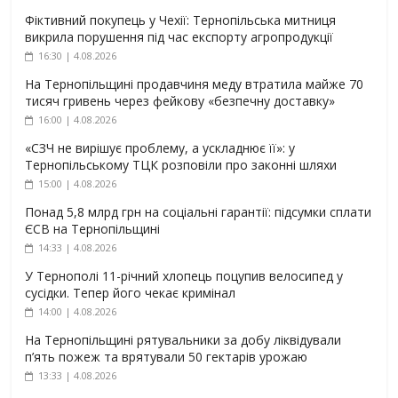
Фіктивний покупець у Чехії: Тернопільська митниця
викрила порушення під час експорту агропродукції
16:30 | 4.08.2026
На Тернопільщині продавчиня меду втратила майже 70
тисяч гривень через фейкову «безпечну доставку»
16:00 | 4.08.2026
«СЗЧ не вирішує проблему, а ускладнює її»: у
Тернопільському ТЦК розповіли про законні шляхи
15:00 | 4.08.2026
Понад 5,8 млрд грн на соціальні гарантії: підсумки сплати
ЄСВ на Тернопільщині
14:33 | 4.08.2026
У Тернополі 11-річний хлопець поцупив велосипед у
сусідки. Тепер його чекає кримінал
14:00 | 4.08.2026
На Тернопільщині рятувальники за добу ліквідували
п’ять пожеж та врятували 50 гектарів урожаю
13:33 | 4.08.2026