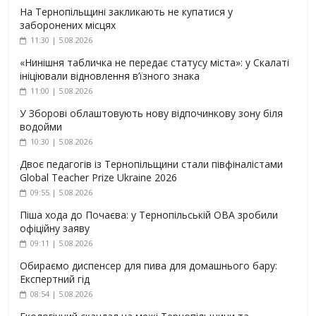
На Тернопільщині закликають не купатися у
заборонених місцях
11:30 | 5.08.2026
«Нинішня табличка не передає статусу міста»: у Скалаті
ініціювали відновлення в’їзного знака
11:00 | 5.08.2026
У Зборові облаштовують нову відпочинкову зону біля
водойми
10:30 | 5.08.2026
Двоє педагогів із Тернопільщини стали півфіналістами
Global Teacher Prize Ukraine 2026
09:55 | 5.08.2026
Піша хода до Почаєва: у Тернопільській ОВА зробили
офіційну заяву
09:11 | 5.08.2026
Обираємо диспенсер для пива для домашнього бару:
Експертний гід
08:54 | 5.08.2026