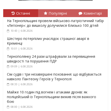
Останні
Популярні
Коментарі
На Тернопільщині провели військово-патріотичний табір
«Легіонер»: до вишколу долучилися близько 100 дітей
10:43 | 6.08.2026
Шестеро потерпілих унаслідок страшної аварії в
Кременці
10:01 | 6.08.2026
Тернополянку 24 рази штрафували за перевищення
швидкості та порушення ПДР
09:09 | 6.08.2026
Сім судів і три незавершені поховання: що відбувається
навколо Пантеону Героїв у Тернополі
08:33 | 6.08.2026
Майже 10 годин під вогнем і атаками дронів: як
поліцейський із Тернопільщини вижив після важкого
бою
08:00 | 6.08.2026