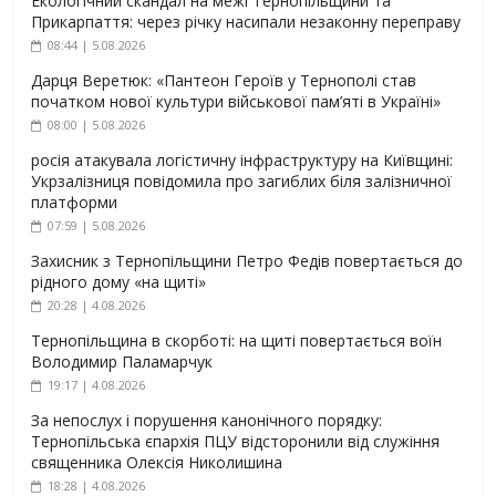
Екологічний скандал на межі Тернопільщини та
Прикарпаття: через річку насипали незаконну переправу
08:44 | 5.08.2026
Дарця Веретюк: «Пантеон Героїв у Тернополі став
початком нової культури військової пам’яті в Україні»
08:00 | 5.08.2026
росія атакувала логістичну інфраструктуру на Київщині:
Укрзалізниця повідомила про загиблих біля залізничної
платформи
07:59 | 5.08.2026
Захисник з Тернопільщини Петро Федів повертається до
рідного дому «на щиті»
20:28 | 4.08.2026
Тернопільщина в скорботі: на щиті повертається воїн
Володимир Паламарчук
19:17 | 4.08.2026
За непослух і порушення канонічного порядку:
Тернопільська єпархія ПЦУ відсторонили від служіння
священника Олексія Николишина
18:28 | 4.08.2026