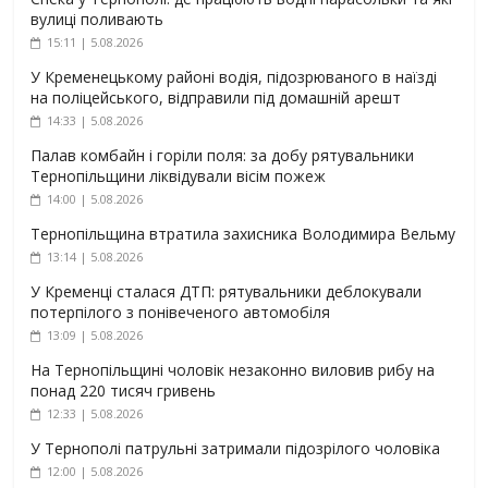
вулиці поливають
15:11 | 5.08.2026
У Кременецькому районі водія, підозрюваного в наїзді
на поліцейського, відправили під домашній арешт
14:33 | 5.08.2026
Палав комбайн і горіли поля: за добу рятувальники
Тернопільщини ліквідували вісім пожеж
14:00 | 5.08.2026
Тернопільщина втратила захисника Володимира Вельму
13:14 | 5.08.2026
У Кременці сталася ДТП: рятувальники деблокували
потерпілого з понівеченого автомобіля
13:09 | 5.08.2026
На Тернопільщині чоловік незаконно виловив рибу на
понад 220 тисяч гривень
12:33 | 5.08.2026
У Тернополі патрульні затримали підозрілого чоловіка
12:00 | 5.08.2026