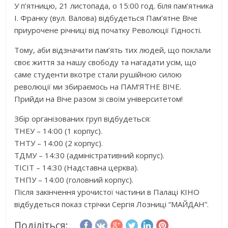
У п’ятницю, 21 листопада, о 15:00 год. біля пам’ятника
І. Франку (вул. Валова) відбудеться Пам’ятне Віче
приурочене річниці від початку Революції Гідності.
Тому, аби відзначити пам’ять тих людей, що поклали
своє життя за нашу свободу та нагадати усім, що
саме студенти вкотре стали рушійною силою
революції ми збираємось на ПАМ’ЯТНЕ ВІЧЕ.
Прийди на Віче разом зі своїм університетом!
Збір організованих груп відбудеться:
ТНЕУ – 14:00 (1 корпус).
ТНТУ – 14:00 (2 корпус).
ТДМУ – 14:30 (адміністративний корпус).
ТІСІТ – 14:30 (Надставна церква).
ТНПУ – 14:00 (головний корпус).
Після закінчення урочистої частини в Палаці КІНО
відбудеться показ стрічки Сергія Лозниці “МАЙДАН”.
Поділіться: