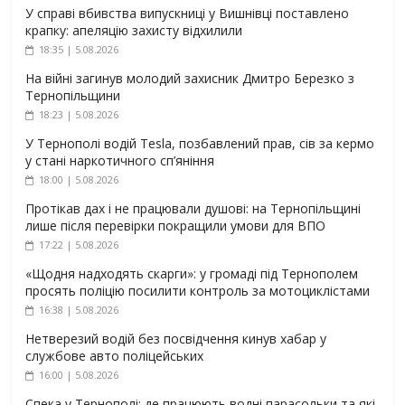
У справі вбивства випускниці у Вишнівці поставлено
крапку: апеляцію захисту відхилили
18:35 | 5.08.2026
На війні загинув молодий захисник Дмитро Березко з
Тернопільщини
18:23 | 5.08.2026
У Тернополі водій Tesla, позбавлений прав, сів за кермо
у стані наркотичного сп’яніння
18:00 | 5.08.2026
Протікав дах і не працювали душові: на Тернопільщині
лише після перевірки покращили умови для ВПО
17:22 | 5.08.2026
«Щодня надходять скарги»: у громаді під Тернополем
просять поліцію посилити контроль за мотоциклістами
16:38 | 5.08.2026
Нетверезий водій без посвідчення кинув хабар у
службове авто поліцейських
16:00 | 5.08.2026
Спека у Тернополі: де працюють водні парасольки та які