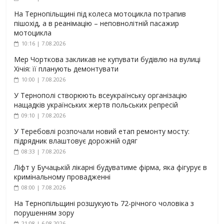
На Тернопільщині під колеса мотоцикла потрапив
пішохід, а в реанімацію – неповнолітній пасажир
мотоцикла
10:16 | 7.08.2026
Мер Чорткова закликав не купувати будівлю на вулиці
Хічія: її планують демонтувати
10:00 | 7.08.2026
У Тернополі створюють всеукраїнську організацію
нащадків українських жертв польських репресій
09:10 | 7.08.2026
У Теребовлі розпочали новий етап ремонту мосту:
підрядник влаштовує дорожній одяг
08:33 | 7.08.2026
Ліфт у Бучацькій лікарні будуватиме фірма, яка фігурує в
кримінальному провадженні
08:00 | 7.08.2026
На Тернопільщині розшукують 72-річного чоловіка з
порушенням зору
21:08 | 6.08.2026