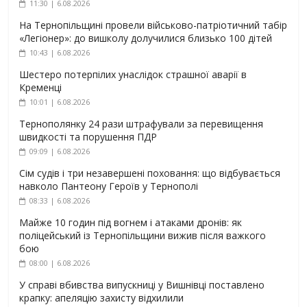
11:30 | 6.08.2026
На Тернопільщині провели військово-патріотичний табір
«Легіонер»: до вишколу долучилися близько 100 дітей
10:43 | 6.08.2026
Шестеро потерпілих унаслідок страшної аварії в
Кременці
10:01 | 6.08.2026
Тернополянку 24 рази штрафували за перевищення
швидкості та порушення ПДР
09:09 | 6.08.2026
Сім судів і три незавершені поховання: що відбувається
навколо Пантеону Героїв у Тернополі
08:33 | 6.08.2026
Майже 10 годин під вогнем і атаками дронів: як
поліцейський із Тернопільщини вижив після важкого
бою
08:00 | 6.08.2026
У справі вбивства випускниці у Вишнівці поставлено
крапку: апеляцію захисту відхилили