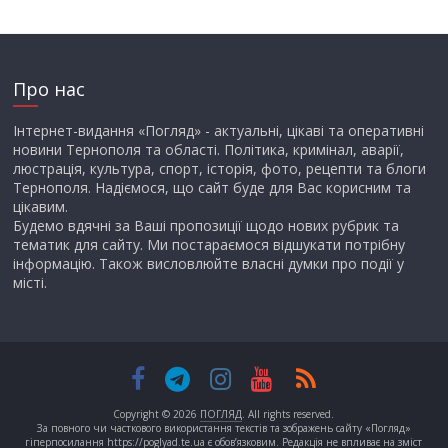
Про нас
Інтернет-видання «Погляд» - актуальні, цікаві та оперативні
новини Тернополя та області. Політика, кримінал, аварії,
люстрація, культура, спорт, історія, фото, рецепти та блоги
Тернополя. Надіємося, що сайт буде для Вас корисним та
цікавим.
Будемо вдячні за Ваші пропозиції щодо нових рубрик та
тематик для сайту. Ми постараємося відшукати потрібну
інформацію. Також висловлюйте власні думки про події у
місті.
Copyright © 2026
ПОГЛЯД
. All rights reserved.
За повного чи часткового використання текстів та зображень сайту «Погляд»
гіперпосилання https://poglyad.te.ua є обов’язковим. Редакція не впливає на зміст