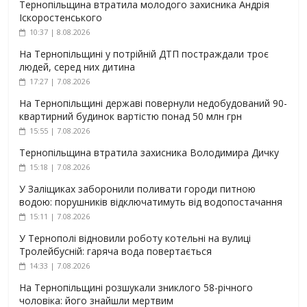
Тернопільщина втратила молодого захисника Андрія
Іскоростенського
10:37 | 8.08.2026
На Тернопільщині у потрійній ДТП постраждали троє
людей, серед них дитина
17:27 | 7.08.2026
На Тернопільщині державі повернули недобудований 90-
квартирний будинок вартістю понад 50 млн грн
15:55 | 7.08.2026
Тернопільщина втратила захисника Володимира Дичку
15:18 | 7.08.2026
У Заліщиках заборонили поливати городи питною
водою: порушників відключатимуть від водопостачання
15:11 | 7.08.2026
У Тернополі відновили роботу котельні на вулиці
Тролейбусній: гаряча вода повертається
14:33 | 7.08.2026
На Тернопільщині розшукали зниклого 58-річного
чоловіка: його знайшли мертвим