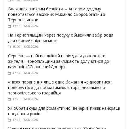
Вважався зниклим безвісти, – Ангелом додому
повертається захисник Михайло Скоробогатий з
Тернопільщини
19:32 | 6.08.2026
На Тернопільщині через посуху обмежили забір води
для окремих підприємств
18:00 | 6.08.2026
Серпень — найскладніший період для донорства:
жителів Тернопільщини закликають долучитися до
кампанії «ЯСерпневийДонор»
17:34 | 6.08.2026
«Після поранення лише одне бажання –відновитися і
повернутися до побратимів». Історія незламного
тернопільського гвардійця
17:26 | 6.08.2026
Як обрати суші для романтичної вечері в Києві: найкращі
поєднання ролів
17:14 | 6.08.2026
У липні митні надходження зросли на 77мільйонів