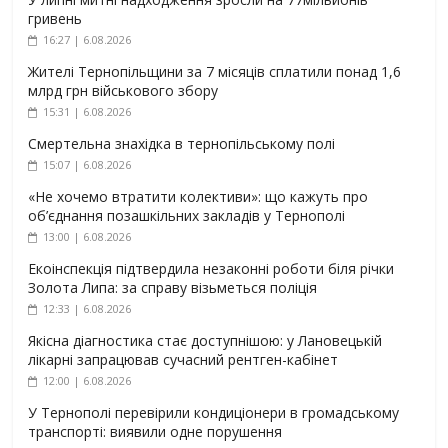
гривень
16:27 | 6.08.2026
Жителі Тернопільщини за 7 місяців сплатили понад 1,6
млрд грн військового збору
15:31 | 6.08.2026
Смертельна знахідка в тернопільському полі
15:07 | 6.08.2026
«Не хочемо втратити колективи»: що кажуть про
об’єднання позашкільних закладів у Тернополі
13:00 | 6.08.2026
Екоінспекція підтвердила незаконні роботи біля річки
Золота Липа: за справу візьметься поліція
12:33 | 6.08.2026
Якісна діагностика стає доступнішою: у Лановецькій
лікарні запрацював сучасний рентген-кабінет
12:00 | 6.08.2026
У Тернополі перевірили кондиціонери в громадському
транспорті: виявили одне порушення