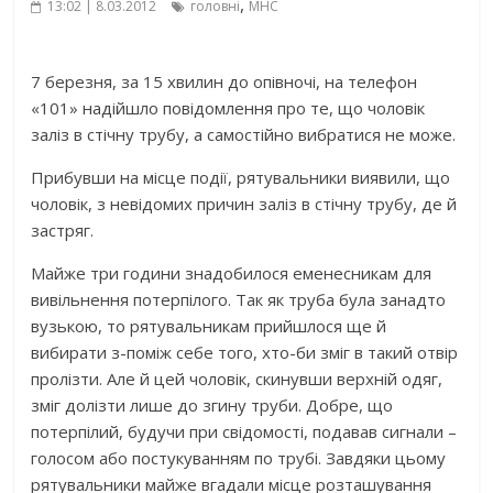
,
13:02 | 8.03.2012
головні
МНС
7 березня, за 15 хвилин до опівночі, на телефон
«101» надійшло повідомлення про те, що чоловік
заліз в стічну трубу, а самостійно вибратися не може.
Прибувши на місце події, рятувальники виявили, що
чоловік, з невідомих причин заліз в стічну трубу, де й
застряг.
Майже три години знадобилося еменесникам для
вивільнення потерпілого. Так як труба була занадто
вузькою, то рятувальникам прийшлося ще й
вибирати з-поміж себе того, хто-би зміг в такий отвір
пролізти. Але й цей чоловік, скинувши верхній одяг,
зміг долізти лише до згину труби. Добре, що
потерпілий, будучи при свідомості, подавав сигнали –
голосом або постукуванням по трубі. Завдяки цьому
рятувальники майже вгадали місце розташування