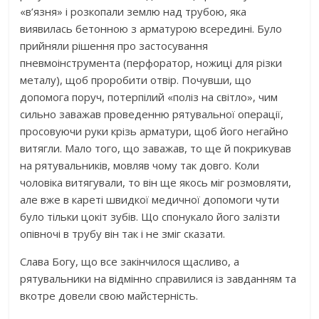
«в’язня» і розкопали землю над трубою, яка
виявилась бетонною з арматурою всередині. Було
прийняли рішення про застосування
пневмоінструмента (перфоратор, ножиці для різки
металу), щоб проробити отвір. Почувши, що
допомога поруч, потерпілий «поліз на світло», чим
сильно заважав проведенню рятувальної операції,
просовуючи руки крізь арматури, щоб його негайно
витягли. Мало того, що заважав, то ще й покрикував
на рятувальників, мовляв чому так довго. Коли
чоловіка витягували, то він ще якось міг розмовляти,
але вже в кареті швидкої медичної допомоги чути
було тільки цокіт зубів. Що спонукало його залізти
опівночі в трубу він так і не зміг сказати.
Слава Богу, що все закінчилося щасливо, а
рятувальники на відмінно справилися із завданням та
вкотре довели свою майстерність.