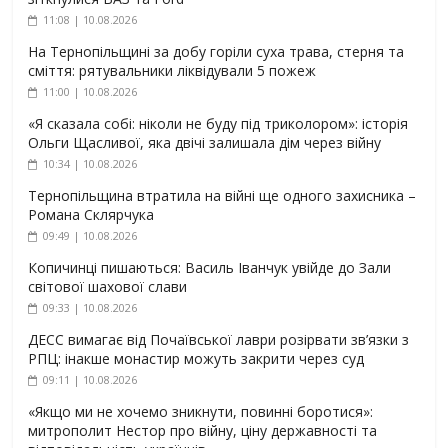
11:08 | 10.08.2026
На Тернопільщині за добу горіли суха трава, стерня та
сміття: рятувальники ліквідували 5 пожеж
11:00 | 10.08.2026
«Я сказала собі: ніколи не буду під триколором»: історія
Ольги Щасливої, яка двічі залишала дім через війну
10:34 | 10.08.2026
Тернопільщина втратила на війні ще одного захисника –
Романа Склярчука
09:49 | 10.08.2026
Копичинці пишаються: Василь Іванчук увійде до Зали
світової шахової слави
09:33 | 10.08.2026
ДЕСС вимагає від Почаївської лаври розірвати зв’язки з
РПЦ: інакше монастир можуть закрити через суд
09:11 | 10.08.2026
«Якщо ми не хочемо зникнути, повинні боротися»:
митрополит Нестор про війну, ціну державності та