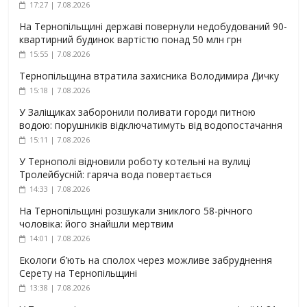
17:27 | 7.08.2026
На Тернопільщині державі повернули недобудований 90-
квартирний будинок вартістю понад 50 млн грн
15:55 | 7.08.2026
Тернопільщина втратила захисника Володимира Дичку
15:18 | 7.08.2026
У Заліщиках заборонили поливати городи питною
водою: порушників відключатимуть від водопостачання
15:11 | 7.08.2026
У Тернополі відновили роботу котельні на вулиці
Тролейбусній: гаряча вода повертається
14:33 | 7.08.2026
На Тернопільщині розшукали зниклого 58-річного
чоловіка: його знайшли мертвим
14:01 | 7.08.2026
Екологи б’ють на сполох через можливе забруднення
Серету на Тернопільщині
13:38 | 7.08.2026