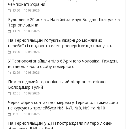
чемпіонаті України
13:30 | 10.08.2026
Було лише 20 років… На війні загинув Богдан Шкатуляк з
Тернопільщини
13:09 | 10.08.2026
На Тернопільщині готують лікарні до можливих
перебоїв із водою та електроенергією: що планують
13:00 | 10.08.2026
У Тернополі знайшли тіло 67-річного чоловіка. Тиждень
встановлювали особу померлого
12:29 | 10.08.2026
Помер відомий тернопільський лікар-анестезіолог
Володимир Гулий
12:05 | 10.08.2026
Через обрив контактної мережі у Тернополі тимчасово
не курсують тролейбуси №6, №7, №8, №9 та №10
11:15 | 10.08.2026
На Тернопільщині у ДТП постраждали п’ятеро людей:
зіткнулися ВАЗ та Ford