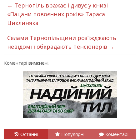
←
Тернопіль вражає і дивує у книзі
«Пацани повоєнних років» Тараса
Циклиняка
Селами Тернопільщини роз’їжджають
невідомі і обкрадають пенсіонерів
→
Коментарі вимкнені.
Останні
Популярні
Коментарі