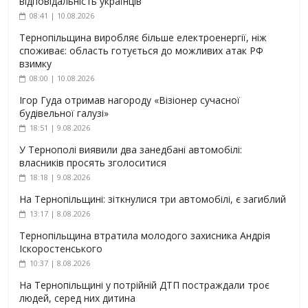
відповідальність українців
08:41 | 10.08.2026
Тернопільщина виробляє більше електроенергії, ніж
споживає: область готується до можливих атак РФ
взимку
08:00 | 10.08.2026
Ігор Гуда отримав нагороду «Візіонер сучасної
будівельної галузі»
18:51 | 9.08.2026
У Тернополі виявили два занедбані автомобілі:
власників просять зголоситися
18:18 | 9.08.2026
На Тернопільщині: зіткнулися три автомобілі, є загиблий
13:17 | 8.08.2026
Тернопільщина втратила молодого захисника Андрія
Іскоростенського
10:37 | 8.08.2026
На Тернопільщині у потрійній ДТП постраждали троє
людей, серед них дитина