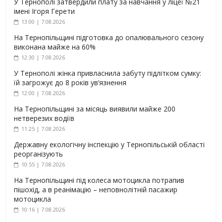
У Тернополі затвердили плату за навчання у ліцеї №21
імені Ігоря Герети
13:00 | 7.08.2026
На Тернопільщині підготовка до опалювального сезону
виконана майже на 60%
12:30 | 7.08.2026
У Тернополі жінка привласнила забуту підлітком сумку:
їй загрожує до 8 років ув’язнення
12:00 | 7.08.2026
На Тернопільщині за місяць виявили майже 200
нетверезих водіїв
11:25 | 7.08.2026
Державну екологічну інспекцію у Тернопільській області
реорганізують
10:55 | 7.08.2026
На Тернопільщині під колеса мотоцикла потрапив
пішохід, а в реанімацію – неповнолітній пасажир
мотоцикла
10:16 | 7.08.2026