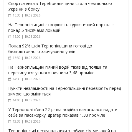
Спортсменка з Теребовлянщини стала чемпіонкою
України з боксу
16:33 | 10.08.2026
На Тернопільщині створюють туристичний портал із
понад 5 тисячами локацій
16:00 | 10.08.2026
Понад 92% шкіл Тернопільщини готові до
безкоштовного харчування учнів
15:30 | 10.08.2026
На Тернопільщині п’яний водій тікав від поліції та
перекинувся: у нього виявили 3,48 проміле
14:33 | 10.08.2026
Пункти незламності на Тернопільщині перевірять перед
зимою: що зміниться
14:00 | 10.08.2026
У Тернополі п’яна 22-річна водійка намагалася видати
себе за пасажирку: драгер показав 1,33 проміле
13:33 | 10.08.2026
Тернопільські веслувальники здобули сім медалей на