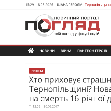
Skip
15:29 | 8.08.2026
ШАНА ГЕРОЯМ:
Тернопільщина
to
Вважався зник
content
ПОГЛЯД
На війні загин
Тернопільщина
Тернопільщина 
Новини
Тернополя.
Тернопільські
новини
НОВИНИ
ВІЙНА
ПАНТЕОН ГЕРОЇВ
та
події
Регіони
Хто приховує страшн
Тернопільщині? Нова
на смерть 16-річної 
12:52 | 30.09.2017