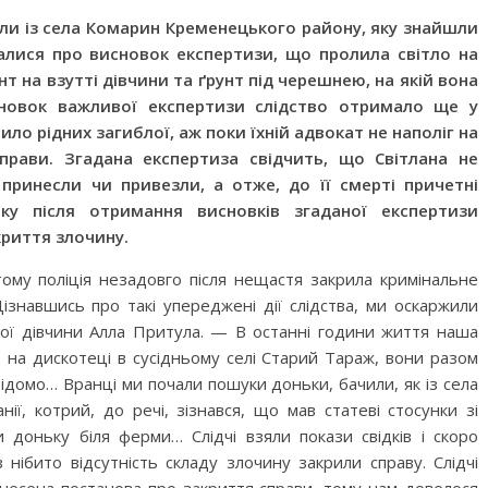
ули із села Комарин Кременецького району, яку знайшли
алися про висновок експертизи, що пролила світло на
унт на взутті дівчини та ґрунт під черешнею, на якій вона
исновок важливої експертизи слідство отримало ще у
ило рідних загиблої, аж поки їхній адвокат не наполіг на
прави. Згадана експертиза свідчить, що Світлана не
принесли чи привезли, а отже, до її смерті причетні
оку після отримання висновків згаданої експертизи
криття злочину.
тому поліція незадовго після нещастя закрила кримінальне
ізнавшись про такі упереджені дії слідства, ми оскаржили
лої дівчини Алла Притула. — В останні години життя наша
ів на дискотеці в сусідньому селі Старий Тараж, вони разом
відомо… Вранці ми почали пошуки доньки, бачили, як із села
анії, котрий, до речі, зізнався, що мав статеві стосунки зі
и доньку біля ферми… Слідчі взяли покази свідків і скоро
нібито відсутність складу злочину закрили справу. Слідчі