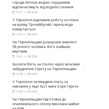
городи питною водою: порушників
відключатимуть від водопостачання
15:11 | 7.08.2026
У Тернополі відновили роботу котельні
на вулиці Тролейбусній: гаряча вода
повертається
14:33 | 7.08.2026
На Тернопільщині розшукали зниклого
58-річного чоловіка: його знайшли
мертвим
14:01 | 7.08.2026
Екологи б’ють на сполох через можливе
забруднення Серету на Тернопільщині
13:38 | 7.08.2026
У Тернополі затвердили плату за
навчання у ліцеї №21 імені Ігоря Герети
13:00 | 7.08.2026
На Тернопільщині підготовка до
опалювального сезону виконана майже
на 60%