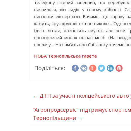
телефону слідчий запевнив, що перебуває 
виявилося, він сидів у своєму кабінеті. 
висновки експертизи. Бачимо, що справу з
кажуть, крук крукові ока не виколе… Односе
їдять ягоди, розносять смуток, але поки 
прозорливий монах сказав мені: «На плод
поплачу… На пам’ять про Світланку хочемо пос
НОВА Тернопільська газета
Поділіться:
←
ДТП за участі поліцейського авто 
“Агропродсервіс” підтримує спортсм
Тернопільщини
→