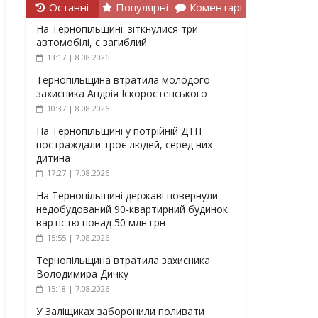
Останні
Популярні
Коментарі
На Тернопільщині: зіткнулися три
автомобілі, є загиблий
13:17 | 8.08.2026
Тернопільщина втратила молодого
захисника Андрія Іскоростенського
10:37 | 8.08.2026
На Тернопільщині у потрійній ДТП
постраждали троє людей, серед них
дитина
17:27 | 7.08.2026
На Тернопільщині державі повернули
недобудований 90-квартирний будинок
вартістю понад 50 млн грн
15:55 | 7.08.2026
Тернопільщина втратила захисника
Володимира Дичку
15:18 | 7.08.2026
У Заліщиках заборонили поливати