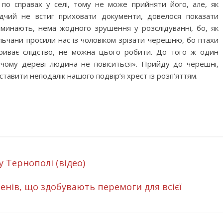
по справах у селі, тому не може прийняти його, але, як
Слідчий не встиг приховати документи, довелося показати
аминають, нема жодного зрушення у розслідуванні, бо, як
льчани просили нас із чоловіком зрізати черешню, бо птахи
триває слідство, не можна цього робити. До того ж один
ючому дереві людина не повіситься». Прийду до черешні,
тавити неподалік нашого подвір’я хрест із розп’яттям.
у Тернополі (відео)
енів, що здобувають перемоги для всієї