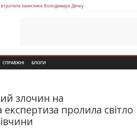
 втратила захисника Володимира Дичку
лим безвісти, – Ангелом додому повертається захисник Михайло
ув молодий захисник Дмитро Березко з Тернопільщини
 втратила захисника Володимира Вельму
втратила молодого захисника Андрія Іскоростенського
СПРАВЖНІ
БЛОГИ
ий злочин на
 експертиза пролила світло
дівчини