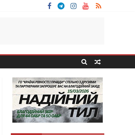
 Скоробогатий з Тернопільщини