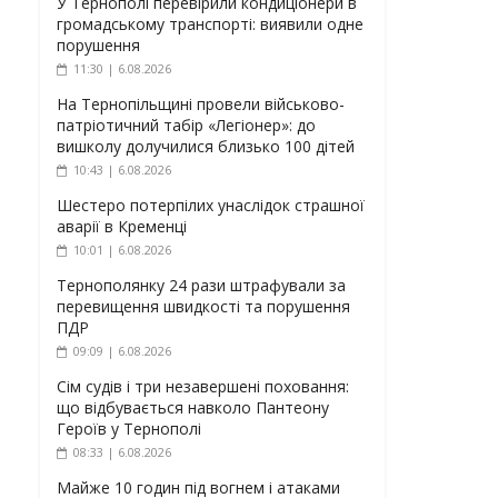
У Тернополі перевірили кондиціонери в
громадському транспорті: виявили одне
порушення
11:30 | 6.08.2026
На Тернопільщині провели військово-
патріотичний табір «Легіонер»: до
вишколу долучилися близько 100 дітей
10:43 | 6.08.2026
Шестеро потерпілих унаслідок страшної
аварії в Кременці
10:01 | 6.08.2026
Тернополянку 24 рази штрафували за
перевищення швидкості та порушення
ПДР
09:09 | 6.08.2026
Сім судів і три незавершені поховання:
що відбувається навколо Пантеону
Героїв у Тернополі
08:33 | 6.08.2026
Майже 10 годин під вогнем і атаками