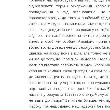
тривалий час приховували від нас те, що в
відновлювати термін оскарження. Кремен
провадження. У суді встановлено, що о
правоохоронець, до того ж знайомий слідч
Світланки. У суді вона запитала слідчого, чи
зізнався, що один із них працював у поліції 
слідчого, на наші звернення ніхто не реагу
винести особі чи особам, ймовірно причет
вбивство, чи доведення до самогубства. Смер
шалика, на якому вона висіла, але точно не
чи ще до того, як її повісили на дереві. Нео
мали всі підстави затримати людей, котрі б
хлопців із компанії після трагедії виїхали 
дослідження грунту на взутті і на місці, де з
залізти вночі на ту черешню, не травмувавш
ніде навіть не порвані капронові колготки. Є
настала у результаті статевого акту. Чому ж т
не завіз до лікаря? Запитань більше, ніж в
півроку, та нещодавно наш адвокат без поп