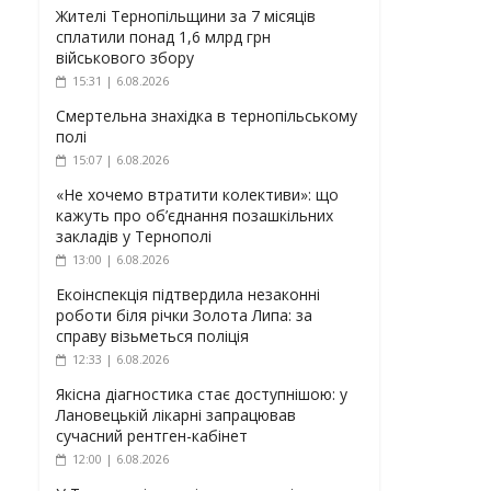
Жителі Тернопільщини за 7 місяців
сплатили понад 1,6 млрд грн
військового збору
15:31 | 6.08.2026
Смертельна знахідка в тернопільському
полі
15:07 | 6.08.2026
«Не хочемо втратити колективи»: що
кажуть про об’єднання позашкільних
закладів у Тернополі
13:00 | 6.08.2026
Екоінспекція підтвердила незаконні
роботи біля річки Золота Липа: за
справу візьметься поліція
12:33 | 6.08.2026
Якісна діагностика стає доступнішою: у
Лановецькій лікарні запрацював
сучасний рентген-кабінет
12:00 | 6.08.2026