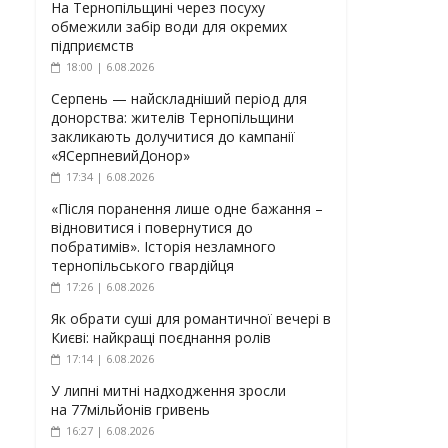
На Тернопільщині через посуху
обмежили забір води для окремих
підприємств
18:00 | 6.08.2026
Серпень — найскладніший період для
донорства: жителів Тернопільщини
закликають долучитися до кампанії
«ЯСерпневийДонор»
17:34 | 6.08.2026
«Після поранення лише одне бажання –
відновитися і повернутися до
побратимів». Історія незламного
тернопільського гвардійця
17:26 | 6.08.2026
Як обрати суші для романтичної вечері в
Києві: найкращі поєднання ролів
17:14 | 6.08.2026
У липні митні надходження зросли
на 77мільйонів гривень
16:27 | 6.08.2026