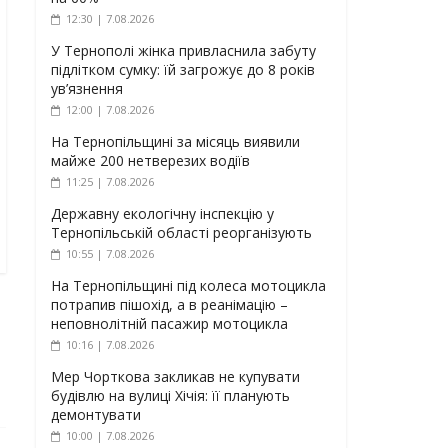
12:30 | 7.08.2026
У Тернополі жінка привласнила забуту
підлітком сумку: їй загрожує до 8 років
ув’язнення
12:00 | 7.08.2026
На Тернопільщині за місяць виявили
майже 200 нетверезих водіїв
11:25 | 7.08.2026
Державну екологічну інспекцію у
Тернопільській області реорганізують
10:55 | 7.08.2026
На Тернопільщині під колеса мотоцикла
потрапив пішохід, а в реанімацію –
неповнолітній пасажир мотоцикла
10:16 | 7.08.2026
Мер Чорткова закликав не купувати
будівлю на вулиці Хічія: її планують
демонтувати
10:00 | 7.08.2026