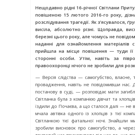
Нещодавно рідні 16-річної Світлани Прит
повішеною 15 лютого 2016-го року, дізн
розслідування трагедії. Як з’ясувалося, ґр
висіла, абсолютно різні. Щоправда, в
березні цього року, але чомусь не повідом
наданні для ознайомлення матеріалів с
прийшла на місце повішення — туди її 
сторонні особи. Утім, навіть за півр
правоохоронці нічого не зробили для роз
— Версія слідства — самогубство, власне, 
провадження, навіть не повідомивши нас. Д
постанову в суді, — розповідає мати загиб
Світланка була з компанією дівчат та хлопц
їздили до Почаєва, а що сталося далі — не 
мчала автівка одного із хлопців з тієї комп
Світланкою тієї фатальної ночі. Знайшли м
зробили висновок про самогубство, а через 