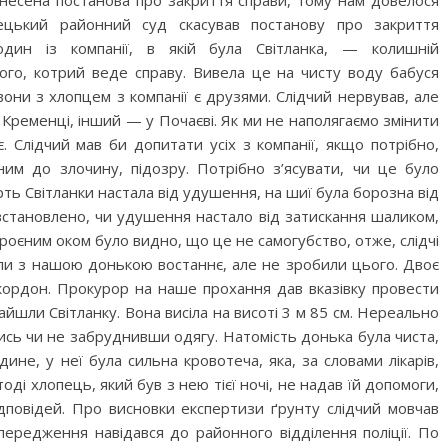
инесена постанова про закриття справи, тому нам довелося
ецький районний суд скасував постанову про закриття
дин із компанії, в якій була Світланка, — колишній
ого, котрий веде справу. Вивела це на чисту воду бабуся
 вони з хлопцем з компанії є друзями. Слідчий нервував, але
в Кременці, інший — у Почаєві. Як ми не наполягаємо змінити
є. Слідчий мав би допитати усіх з компанії, якщо потрібно,
ним до злочину, підозру. Потрібно з’ясувати, чи це було
ть Світланки настала від удушення, на шиї була борозна від
 встановлено, чи удушення настало від затискання шаликом,
зброєним оком було видно, що це не самогубство, отже, слідчі
ули з нашою донькою востаннє, але не зробили цього. Двоє
за кордон. Прокурор на наше прохання дав вказівку провести
найшли Світланку. Вона висіла на висоті 3 м 85 см. Нереально
ись чи не забруднивши одягу. Натомість донька була чиста,
дине, у неї була сильна кровотеча, яка, за словами лікарів,
оді хлопець, який був з нею тієї ночі, не надав їй допомоги,
ідповідей. Про висновки експертизи ґрунту слідчий мовчав
ередження навідався до районного відділення поліції. По