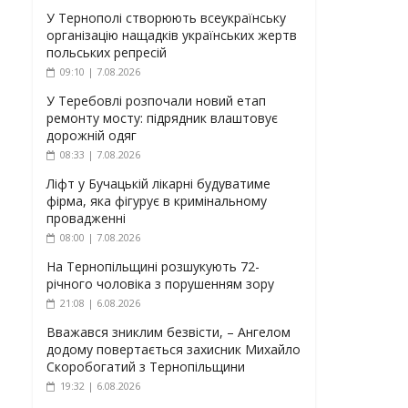
У Тернополі створюють всеукраїнську
організацію нащадків українських жертв
польських репресій
09:10 | 7.08.2026
У Теребовлі розпочали новий етап
ремонту мосту: підрядник влаштовує
дорожній одяг
08:33 | 7.08.2026
Ліфт у Бучацькій лікарні будуватиме
фірма, яка фігурує в кримінальному
провадженні
08:00 | 7.08.2026
На Тернопільщині розшукують 72-
річного чоловіка з порушенням зору
21:08 | 6.08.2026
Вважався зниклим безвісти, – Ангелом
додому повертається захисник Михайло
Скоробогатий з Тернопільщини
19:32 | 6.08.2026