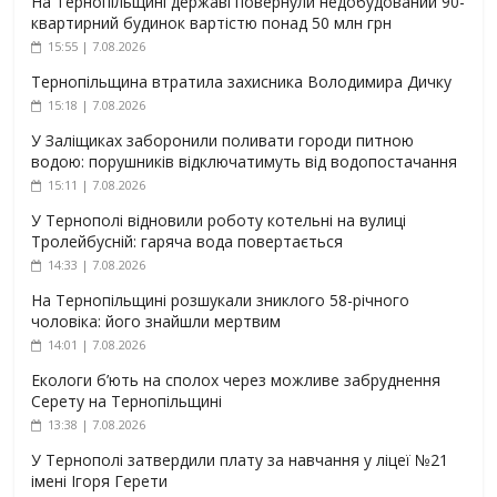
На Тернопільщині державі повернули недобудований 90-
квартирний будинок вартістю понад 50 млн грн
15:55 | 7.08.2026
Тернопільщина втратила захисника Володимира Дичку
15:18 | 7.08.2026
У Заліщиках заборонили поливати городи питною
водою: порушників відключатимуть від водопостачання
15:11 | 7.08.2026
У Тернополі відновили роботу котельні на вулиці
Тролейбусній: гаряча вода повертається
14:33 | 7.08.2026
На Тернопільщині розшукали зниклого 58-річного
чоловіка: його знайшли мертвим
14:01 | 7.08.2026
Екологи б’ють на сполох через можливе забруднення
Серету на Тернопільщині
13:38 | 7.08.2026
У Тернополі затвердили плату за навчання у ліцеї №21
імені Ігоря Герети