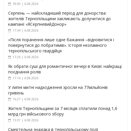
18:00 | 6.08.2026
Серпень — найскладніший період для донорства:
жителів Тернопільщини закликають долучитися до
кампанії «ЯСерпневийДонор»
17:34 | 6.08.2026
«Після поранення лише одне бажання –відновитися і
повернутися до побратимів». Історія незламного
тернопільського гвардійця
17:26 | 6.08.2026
Як обрати суші для романтичної вечері в Києві: найкращі
поєднання ролів
17:14 | 6.08.2026
У липні митні надходження зросли на 77мільйонів
гривень
16:27 | 6.08.2026
Жителі Тернопільщини за 7 місяців сплатили понад 1,6
млрд грн військового збору
15:31 | 6.08.2026
Смертельна знахідка в тернопільському полі