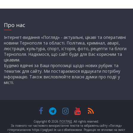
Про нас
Інтернет-видання «Погляд» - актуальні, цікаві та оперативні
новини Тернополя та області. Політика, кримінал, аварії,
люстрація, культура, спорт, історія, фото, рецепти та блоги
Тернополя. Надіємося, що сайт буде для Вас корисним та
цікавим.
Будемо вдячні за Ваші пропозиції щодо нових рубрик та
тематик для сайту. Ми постараємося відшукати потрібну
інформацію. Також висловлюйте власні думки про події у
місті.
Copyright © 2026
ПОГЛЯД
. All rights reserved.
За повного чи часткового використання текстів та зображень сайту «Погляд»
гіперпосилання https://poglyad.te.ua є обов’язковим. Редакція не впливає на зміст