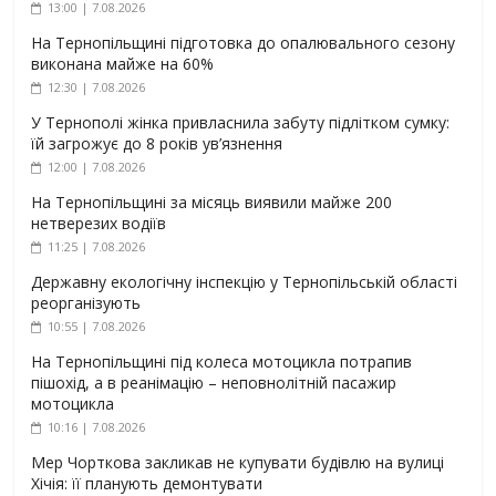
13:00 | 7.08.2026
На Тернопільщині підготовка до опалювального сезону
виконана майже на 60%
12:30 | 7.08.2026
У Тернополі жінка привласнила забуту підлітком сумку:
їй загрожує до 8 років ув’язнення
12:00 | 7.08.2026
На Тернопільщині за місяць виявили майже 200
нетверезих водіїв
11:25 | 7.08.2026
Державну екологічну інспекцію у Тернопільській області
реорганізують
10:55 | 7.08.2026
На Тернопільщині під колеса мотоцикла потрапив
пішохід, а в реанімацію – неповнолітній пасажир
мотоцикла
10:16 | 7.08.2026
Мер Чорткова закликав не купувати будівлю на вулиці
Хічія: її планують демонтувати