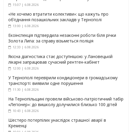
15:07 | 6.08.2026
«Не хочемо втратити колективи»: що кажуть про
об’єднання позашкільних закладів у Тернополі
13:00 | 6.08.2026
Екоінспекція підтвердила незаконні роботи біля річки
Золота Липа: за справу візьметься поліція
12:33 | 6.08.2026
Якісна діагностика стає доступнішою: у Лановецькій
лікарні запрацював сучасний рентген-кабінет
12:00 | 6.08.2026
У Тернополі перевірили кондиціонери в громадському
транспорті: виявили одне порушення
11:30 | 6.08.2026
На Тернопільщині провели військово-патріотичний табір
«Легіонер»: до вишколу долучилися близько 100 дітей
10:43 | 6.08.2026
Шестеро потерпілих унаслідок страшної аварії в
Кременці
10:01 | 6.08.2026