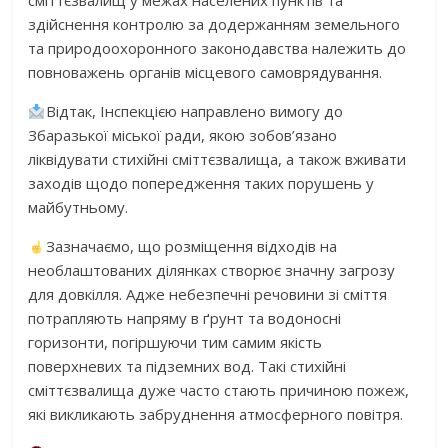
сміттєзвалищ у межах населених пунктів та
здійснення контролю за додержанням земельного
та природоохоронного законодавства належить до
повноважень органів місцевого самоврядування.
Відтак, Інспекцією направлено вимогу до
Збаразької міської ради, якою зобов’язано
ліквідувати стихійні сміттєзвалища, а також вживати
заходів щодо попередження таких порушень у
майбутньому.
Зазначаємо, що розміщення відходів на
необлаштованих ділянках створює значну загрозу
для довкілля. Адже небезпечні речовини зі сміття
потрапляють напряму в ґрунт та водоносні
горизонти, погіршуючи тим самим якість
поверхневих та підземних вод. Такі стихійні
сміттєзвалища дуже часто стають причиною пожеж,
які викликають забруднення атмосферного повітря.