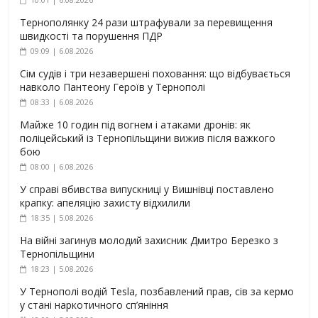
Тернополянку 24 рази штрафували за перевищення
швидкості та порушення ПДР
09:09 | 6.08.2026
Сім судів і три незавершені поховання: що відбувається
навколо Пантеону Героїв у Тернополі
08:33 | 6.08.2026
Майже 10 годин під вогнем і атаками дронів: як
поліцейський із Тернопільщини вижив після важкого
бою
08:00 | 6.08.2026
У справі вбивства випускниці у Вишнівці поставлено
крапку: апеляцію захисту відхилили
18:35 | 5.08.2026
На війні загинув молодий захисник Дмитро Березко з
Тернопільщини
18:23 | 5.08.2026
У Тернополі водій Tesla, позбавлений прав, сів за кермо
у стані наркотичного сп’яніння