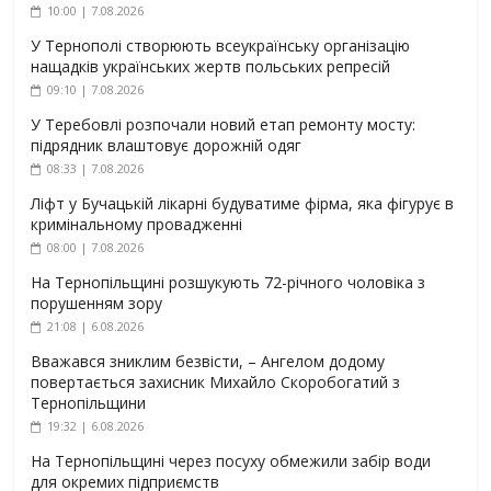
10:00 | 7.08.2026
У Тернополі створюють всеукраїнську організацію
нащадків українських жертв польських репресій
09:10 | 7.08.2026
У Теребовлі розпочали новий етап ремонту мосту:
підрядник влаштовує дорожній одяг
08:33 | 7.08.2026
Ліфт у Бучацькій лікарні будуватиме фірма, яка фігурує в
кримінальному провадженні
08:00 | 7.08.2026
На Тернопільщині розшукують 72-річного чоловіка з
порушенням зору
21:08 | 6.08.2026
Вважався зниклим безвісти, – Ангелом додому
повертається захисник Михайло Скоробогатий з
Тернопільщини
19:32 | 6.08.2026
На Тернопільщині через посуху обмежили забір води
для окремих підприємств