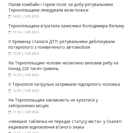
Палав комбайн і горіли поля: за добу рятувальники
Тернопільщини ліквідували вісім пожеж
14:00 | 5.08.2026
Тернопільщина втратила захисника Володимира Вельму
13:14 | 5.08.2026
У Кременці сталася ДТП: рятувальники деблокували
потерпілого з понівеченого автомобіля
13:09 | 5.08.2026
На Тернопільщині чоловік незаконно виловив рибу на
понад 220 тисяч гривень
12:33 | 5.08.2026
У Тернополі патрульні затримали підозрілого чоловіка
12:00 | 5.08.2026
На Тернопільщині закликають не купатися у
заборонених місцях
11:30 | 5.08.2026
«Нинішня табличка не передає статусу міста»: у Скалаті
ініціювали відновлення в’їзного знака