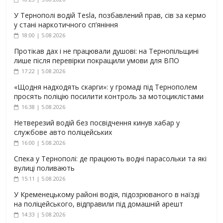
У Тернополі водій Tesla, позбавлений прав, сів за кермо
у стані наркотичного сп’яніння
18:00 | 5.08.2026
Протікав дах і не працювали душові: на Тернопільщині
лише після перевірки покращили умови для ВПО
17:22 | 5.08.2026
«Щодня надходять скарги»: у громаді під Тернополем
просять поліцію посилити контроль за мотоциклістами
16:38 | 5.08.2026
Нетверезий водій без посвідчення кинув хабар у
службове авто поліцейських
16:00 | 5.08.2026
Спека у Тернополі: де працюють водні парасольки та які
вулиці поливають
15:11 | 5.08.2026
У Кременецькому районі водія, підозрюваного в наїзді
на поліцейського, відправили під домашній арешт
14:33 | 5.08.2026