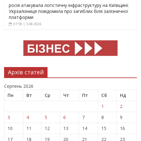
росія атакувала логістичну інфраструктуру на Київщині:
Укрзалізниця повідомила про загиблих біля залізничної
платформи
07:59 | 5.08.2026
Архів статей
Серпень 2026
Пн
Вт
Ср
Чт
Пт
Сб
Нд
1
2
3
4
5
6
7
8
9
10
11
12
13
14
15
16
17
18
19
20
21
22
23