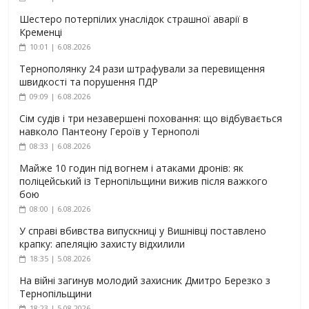
Шестеро потерпілих унаслідок страшної аварії в
Кременці
10:01 | 6.08.2026
Тернополянку 24 рази штрафували за перевищення
швидкості та порушення ПДР
09:09 | 6.08.2026
Сім судів і три незавершені поховання: що відбувається
навколо Пантеону Героїв у Тернополі
08:33 | 6.08.2026
Майже 10 годин під вогнем і атаками дронів: як
поліцейський із Тернопільщини вижив після важкого
бою
08:00 | 6.08.2026
У справі вбивства випускниці у Вишнівці поставлено
крапку: апеляцію захисту відхилили
18:35 | 5.08.2026
На війні загинув молодий захисник Дмитро Березко з
Тернопільщини
18:23 | 5.08.2026