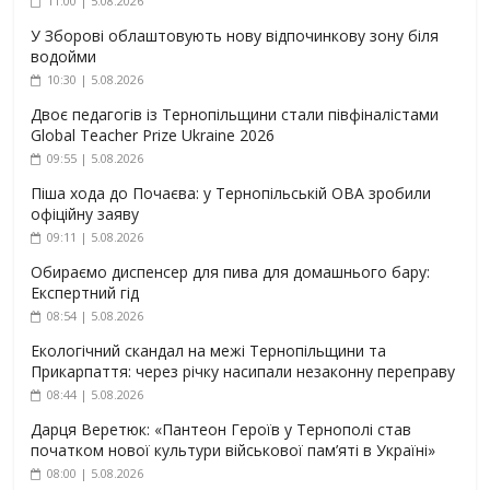
11:00 | 5.08.2026
У Зборові облаштовують нову відпочинкову зону біля
водойми
10:30 | 5.08.2026
Двоє педагогів із Тернопільщини стали півфіналістами
Global Teacher Prize Ukraine 2026
09:55 | 5.08.2026
Піша хода до Почаєва: у Тернопільській ОВА зробили
офіційну заяву
09:11 | 5.08.2026
Обираємо диспенсер для пива для домашнього бару:
Експертний гід
08:54 | 5.08.2026
Екологічний скандал на межі Тернопільщини та
Прикарпаття: через річку насипали незаконну переправу
08:44 | 5.08.2026
Дарця Веретюк: «Пантеон Героїв у Тернополі став
початком нової культури військової пам’яті в Україні»
08:00 | 5.08.2026