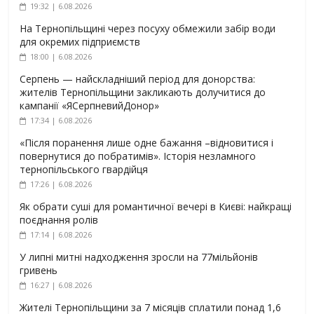
19:32 | 6.08.2026
На Тернопільщині через посуху обмежили забір води
для окремих підприємств
18:00 | 6.08.2026
Серпень — найскладніший період для донорства:
жителів Тернопільщини закликають долучитися до
кампанії «ЯСерпневийДонор»
17:34 | 6.08.2026
«Після поранення лише одне бажання –відновитися і
повернутися до побратимів». Історія незламного
тернопільського гвардійця
17:26 | 6.08.2026
Як обрати суші для романтичної вечері в Києві: найкращі
поєднання ролів
17:14 | 6.08.2026
У липні митні надходження зросли на 77мільйонів
гривень
16:27 | 6.08.2026
Жителі Тернопільщини за 7 місяців сплатили понад 1,6