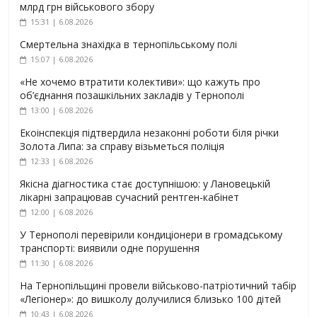
млрд грн військового збору
15:31 | 6.08.2026
Смертельна знахідка в тернопільському полі
15:07 | 6.08.2026
«Не хочемо втратити колективи»: що кажуть про
об’єднання позашкільних закладів у Тернополі
13:00 | 6.08.2026
Екоінспекція підтвердила незаконні роботи біля річки
Золота Липа: за справу візьметься поліція
12:33 | 6.08.2026
Якісна діагностика стає доступнішою: у Лановецькій
лікарні запрацював сучасний рентген-кабінет
12:00 | 6.08.2026
У Тернополі перевірили кондиціонери в громадському
транспорті: виявили одне порушення
11:30 | 6.08.2026
На Тернопільщині провели військово-патріотичний табір
«Легіонер»: до вишколу долучилися близько 100 дітей
10:43 | 6.08.2026