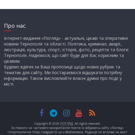
Про нас
Інтернет-видання «Погляд» - актуальні, цікаві та оперативні
новини Тернополя та області. Політика, кримінал, аварії,
люстрація, культура, спорт, історія, фото, рецепти та блоги
Тернополя. Надіємося, що сайт буде для Вас корисним та
цікавим.
Будемо вдячні за Ваші пропозиції щодо нових рубрик та
тематик для сайту. Ми постараємося відшукати потрібну
інформацію. Також висловлюйте власні думки про події у
місті.
Copyright © 2026
ПОГЛЯД
. All rights reserved.
За повного чи часткового використання текстів та зображень сайту «Погляд»
гіперпосилання https://poglyad.te.ua є обов’язковим. Редакція не впливає на зміст