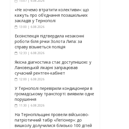
15:07 | 6.08.2026
«Не хочемо втратити колективи»: що
кажуть про об’єднання позашкільних
закладів у Тернополі
13:00 | 6.08.2026
Екоінспекція підтвердила незаконні
роботи біля річки Золота Липа: за
справу візьметься поліція
12:33 | 6.08.2026
Якісна діагностика стає доступнішою: у
Лановецькій лікарні запрацював
сучасний рентген-кабінет
12:00 | 6.08.2026
У Тернополі перевірили кондиціонери в
громадському транспорті: виявили одне
порушення
11:30 | 6.08.2026
На Тернопільщині провели військово-
патріотичний табір «Легіонер»: до
вишколу долучилися близько 100 дітей