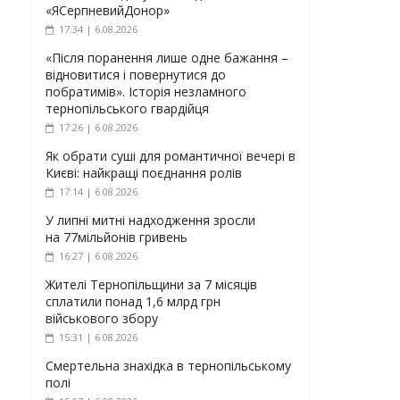
«ЯСерпневийДонор»
17:34 | 6.08.2026
«Після поранення лише одне бажання –
відновитися і повернутися до
побратимів». Історія незламного
тернопільського гвардійця
17:26 | 6.08.2026
Як обрати суші для романтичної вечері в
Києві: найкращі поєднання ролів
17:14 | 6.08.2026
У липні митні надходження зросли
на 77мільйонів гривень
16:27 | 6.08.2026
Жителі Тернопільщини за 7 місяців
сплатили понад 1,6 млрд грн
військового збору
15:31 | 6.08.2026
Смертельна знахідка в тернопільському
полі