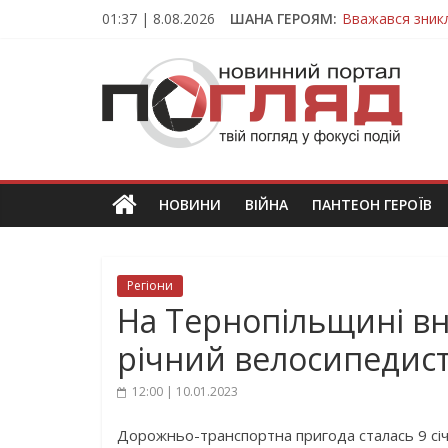
Skip
01:37 | 8.08.2026
ШАНА ГЕРОЯМ:
Вважався зник
to
На війні загин
content
ПОГЛЯД
Тернопільщина
Захисник з Тер
Тернопільщина
Новини
Тернополя.
Тернопільські
новини
НОВИНИ
ВІЙНА
ПАНТЕОН ГЕРОЇВ
та
події
Регіони
На Тернопільщині вн
річний велосипедис
12:00 | 10.01.2023
Дорожньо-транспортна пригода сталась 9 січн