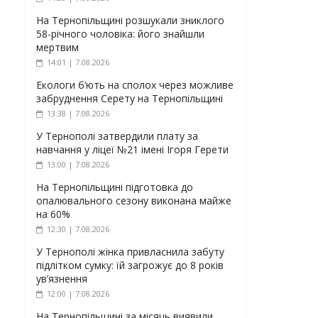
На Тернопільщині розшукали зниклого
58-річного чоловіка: його знайшли
мертвим
14:01 | 7.08.2026
Екологи б’ють на сполох через можливе
забруднення Серету на Тернопільщині
13:38 | 7.08.2026
У Тернополі затвердили плату за
навчання у ліцеї №21 імені Ігоря Герети
13:00 | 7.08.2026
На Тернопільщині підготовка до
опалювального сезону виконана майже
на 60%
12:30 | 7.08.2026
У Тернополі жінка привласнила забуту
підлітком сумку: їй загрожує до 8 років
ув’язнення
12:00 | 7.08.2026
На Тернопільщині за місяць виявили