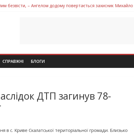
лим безвісти, – Ангелом додому повертається захисник Михайло
ув молодий захисник Дмитро Березко з Тернопільщини
 втратила захисника Володимира Вельму
нопільщини Петро Федів повертається до рідного дому «на щиті»
 втратила захисника Володимира Дичку
СПРАВЖНІ
БЛОГИ
аслідок ДТП загинув 78-
т
я в с. Криве Скалатської територіальної громади. Близько