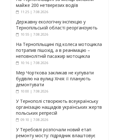
майже 200 нетверезих водіїв
11:25 | 7.08.2026
Державну екологічну інспекцію у
Тернопільській області реорганізують
10:55 | 7.08.2026
На Тернопільщині під колеса мотоцикла
потрапив пішохід, а в реанімацію –
неповнолітній пасажир мотоцикла
10:16 | 7.08.2026
Мер Чорткова закликав не купувати
будівлю на вулиці Хічія: її планують
демонтувати
10:00 | 7.08.2026
У Тернополі створюють всеукраїнську
організацію нащадків українських жертв
польських репресій
09:10 | 7.08.2026
У Теребовлі розпочали новий етап
ремонту мосту: підрядник влаштовує