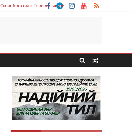
 Скоробогатий з Тернопільщини