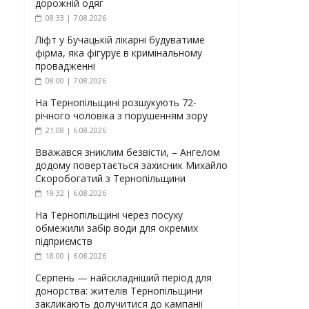
дорожній одяг
08:33 | 7.08.2026
Ліфт у Бучацькій лікарні будуватиме
фірма, яка фігурує в кримінальному
провадженні
08:00 | 7.08.2026
На Тернопільщині розшукують 72-
річного чоловіка з порушенням зору
21:08 | 6.08.2026
Вважався зниклим безвісти, – Ангелом
додому повертається захисник Михайло
Скоробогатий з Тернопільщини
19:32 | 6.08.2026
На Тернопільщині через посуху
обмежили забір води для окремих
підприємств
18:00 | 6.08.2026
Серпень — найскладніший період для
донорства: жителів Тернопільщини
закликають долучитися до кампанії