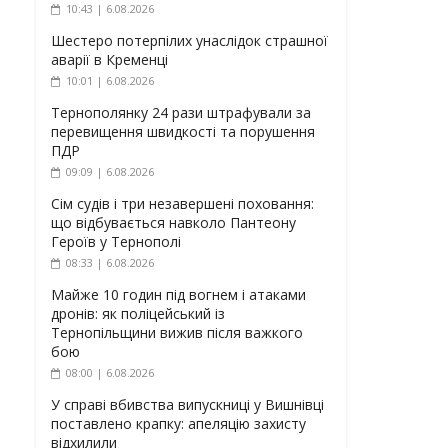
10:43 | 6.08.2026
Шестеро потерпілих унаслідок страшної
аварії в Кременці
10:01 | 6.08.2026
Тернополянку 24 рази штрафували за
перевищення швидкості та порушення
ПДР
09:09 | 6.08.2026
Сім судів і три незавершені поховання:
що відбувається навколо Пантеону
Героїв у Тернополі
08:33 | 6.08.2026
Майже 10 годин під вогнем і атаками
дронів: як поліцейський із
Тернопільщини вижив після важкого
бою
08:00 | 6.08.2026
У справі вбивства випускниці у Вишнівці
поставлено крапку: апеляцію захисту
відхилили