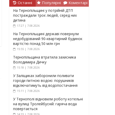
Останні
Популярні
Коментарі
На Тернопільщині у потрійній ДТП
постраждали троє людей, серед них
дитина
17:27 | 7.08.2026
На Тернопільщині державі повернули
недобудований 90-квартирний будинок
вартістю понад 50 млн грн
15:55 | 7.08.2026
Тернопільщина втратила захисника
Володимира Дичку
15:18 | 7.08.2026
У Заліщиках заборонили поливати
городи питною водою: порушників
відключатимуть від водопостачання
15:11 | 7.08.2026
У Тернополі відновили роботу котельні
на вулиці Тролейбусній: гаряча вода
повертається
14:33 | 7.08.2026