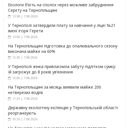
Екологи б’ють на сполох через можливе забруднення
Серету на Тернопільщині
13:38 | 7.08.2026
У Тернополі затвердили плату за навчання у ліцеї №21
імені Ігоря Герети
13:00 | 7.08.2026
На Тернопільщині підготовка до опалювального сезону
виконана майже на 60%
12:30 | 7.08.2026
У Тернополі жінка привласнила забуту підлітком сумку:
їй загрожує до 8 років ув’язнення
12:00 | 7.08.2026
На Тернопільщині за місяць виявили майже 200
нетверезих водіїв
11:25 | 7.08.2026
Державну екологічну інспекцію у Тернопільській області
реорганізують
10:55 | 7.08.2026