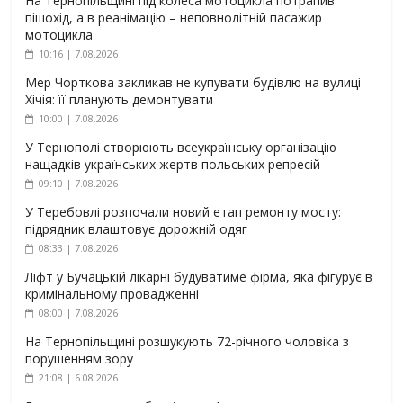
На Тернопільщині під колеса мотоцикла потрапив
пішохід, а в реанімацію – неповнолітній пасажир
мотоцикла
10:16 | 7.08.2026
Мер Чорткова закликав не купувати будівлю на вулиці
Хічія: її планують демонтувати
10:00 | 7.08.2026
У Тернополі створюють всеукраїнську організацію
нащадків українських жертв польських репресій
09:10 | 7.08.2026
У Теребовлі розпочали новий етап ремонту мосту:
підрядник влаштовує дорожній одяг
08:33 | 7.08.2026
Ліфт у Бучацькій лікарні будуватиме фірма, яка фігурує в
кримінальному провадженні
08:00 | 7.08.2026
На Тернопільщині розшукують 72-річного чоловіка з
порушенням зору
21:08 | 6.08.2026