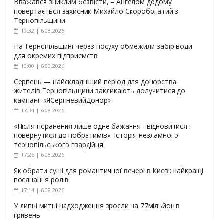
Вважався зниклим безвісти, – Ангелом додому
повертається захисник Михайло Скоробогатий з
Тернопільщини
19:32 | 6.08.2026
На Тернопільщині через посуху обмежили забір води
для окремих підприємств
18:00 | 6.08.2026
Серпень — найскладніший період для донорства:
жителів Тернопільщини закликають долучитися до
кампанії «ЯСерпневийДонор»
17:34 | 6.08.2026
«Після поранення лише одне бажання –відновитися і
повернутися до побратимів». Історія незламного
тернопільського гвардійця
17:26 | 6.08.2026
Як обрати суші для романтичної вечері в Києві: найкращі
поєднання ролів
17:14 | 6.08.2026
У липні митні надходження зросли на 77мільйонів
гривень