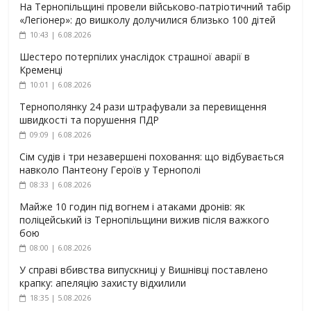
На Тернопільщині провели військово-патріотичний табір
«Легіонер»: до вишколу долучилися близько 100 дітей
10:43 | 6.08.2026
Шестеро потерпілих унаслідок страшної аварії в
Кременці
10:01 | 6.08.2026
Тернополянку 24 рази штрафували за перевищення
швидкості та порушення ПДР
09:09 | 6.08.2026
Сім судів і три незавершені поховання: що відбувається
навколо Пантеону Героїв у Тернополі
08:33 | 6.08.2026
Майже 10 годин під вогнем і атаками дронів: як
поліцейський із Тернопільщини вижив після важкого
бою
08:00 | 6.08.2026
У справі вбивства випускниці у Вишнівці поставлено
крапку: апеляцію захисту відхилили
18:35 | 5.08.2026