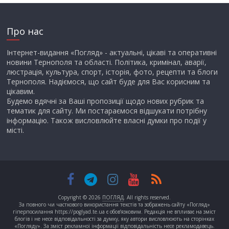
Про нас
Інтернет-видання «Погляд» - актуальні, цікаві та оперативні
новини Тернополя та області. Політика, кримінал, аварії,
люстрація, культура, спорт, історія, фото, рецепти та блоги
Тернополя. Надіємося, що сайт буде для Вас корисним та
цікавим.
Будемо вдячні за Ваші пропозиції щодо нових рубрик та
тематик для сайту. Ми постараємося відшукати потрібну
інформацію. Також висловлюйте власні думки про події у
місті.
Copyright © 2026
ПОГЛЯД
. All rights reserved.
За повного чи часткового використання текстів та зображень сайту «Погляд»
гіперпосилання https://poglyad.te.ua є обов’язковим. Редакція не впливає на зміст
блогів і не несе відповідальності за думку, яку автори висловлюють на сторінках
«Погляду». За зміст рекламної інформації відповідальність несе рекламодавець.