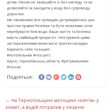
дітям. Ніколи не залишайте їх без нагляду та не
дозволяйте їм заходити у воду без супроводу
дорослих.
Ми закликаємо всіх громадян дотримуватись цих
простих правил безпеки та бути пильними, коли
перебуваєте біля води. Ваше життя та безпека
мають найвищий пріоритет. Нехтування цими
застереженнями може мати трагічні наслідки.
Бережіть себе та інших!
#потопельник #rescuers
#дснс_тернопільська_область #рятувальники
#rescue
Поділіться:
←
На Тернопільщині мотоцикл «злетів» у
кювет, а водій потрапив у лікарню