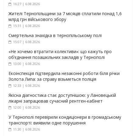
16:27 | 6.08.2026
Жителі Тернопільщини за 7 місяців сплатили понад 1,6
млрд грн військового збору
15:31 | 6.08.2026
Смертельна знахідка в тернопільському полі
15:07 | 6.08.2026
«Не хочемо втратити колективи»: що кажуть про
об’єднання позашкільних закладів у Тернополі
13:00 | 6.08.2026
Екоінспекція підтвердила незаконні роботи біля річки
Золота Липа: за справу візьметься поліція
12:33 | 6.08.2026
Якісна діагностика стає доступнішою: у Лановецькій
лікарні запрацював сучасний рентген-кабінет
12:00 | 6.08.2026
У Тернополі перевірили кондиціонери в громадському
транспорті: виявили одне порушення
11:30 | 6.08.2026