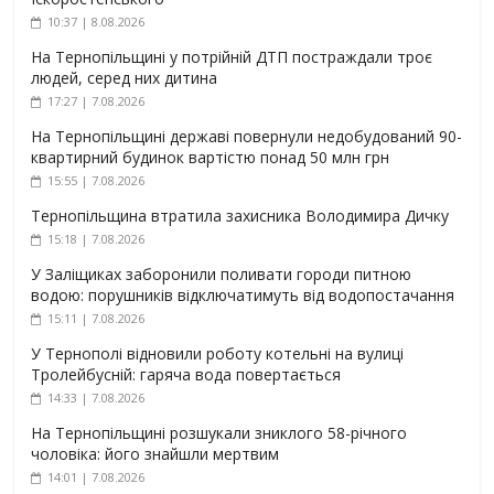
10:37 | 8.08.2026
На Тернопільщині у потрійній ДТП постраждали троє
людей, серед них дитина
17:27 | 7.08.2026
На Тернопільщині державі повернули недобудований 90-
квартирний будинок вартістю понад 50 млн грн
15:55 | 7.08.2026
Тернопільщина втратила захисника Володимира Дичку
15:18 | 7.08.2026
У Заліщиках заборонили поливати городи питною
водою: порушників відключатимуть від водопостачання
15:11 | 7.08.2026
У Тернополі відновили роботу котельні на вулиці
Тролейбусній: гаряча вода повертається
14:33 | 7.08.2026
На Тернопільщині розшукали зниклого 58-річного
чоловіка: його знайшли мертвим
14:01 | 7.08.2026