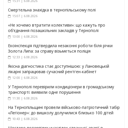
15:31 | 6.08.2026
Смертельна знахідка в тернопільському полі
15:07 | 6.08.2026
«Не хочемо втратити колективи»: що кажуть про
об’єднання позашкільних закладів у Тернополі
13:00 | 6.08.2026
Екоінспекція підтвердила незаконні роботи біля річки
Золота Липа: за справу візьметься поліція
12:33 | 6.08.2026
Якісна діагностика стає доступнішою: у Лановецькій
лікарні запрацював сучасний рентген-кабінет
12:00 | 6.08.2026
У Тернополі перевірили кондиціонери в громадському
транспорті: виявили одне порушення
11:30 | 6.08.2026
На Тернопільщині провели військово-патріотичний табір
«Легіонер»: до вишколу долучилися близько 100 дітей
10:43 | 6.08.2026
Шестеро потерпілих унаслідок страшної аварії в