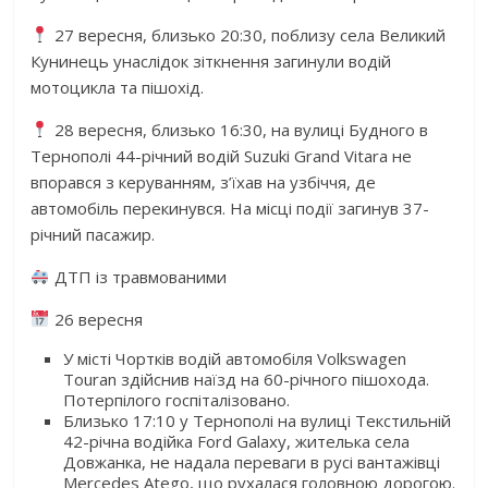
27 вересня, близько 20:30, поблизу села Великий
Кунинець унаслідок зіткнення загинули водій
мотоцикла та пішохід.
28 вересня, близько 16:30, на вулиці Будного в
Тернополі 44-річний водій Suzuki Grand Vitara не
впорався з керуванням, з’їхав на узбіччя, де
автомобіль перекинувся. На місці події загинув 37-
річний пасажир.
ДТП із травмованими
26 вересня
У місті Чортків водій автомобіля Volkswagen
Touran здійснив наїзд на 60-річного пішохода.
Потерпілого госпіталізовано.
Близько 17:10 у Тернополі на вулиці Текстильній
42-річна водійка Ford Galaxy, жителька села
Довжанка, не надала переваги в русі вантажівці
Mercedes Atego, що рухалася головною дорогою.