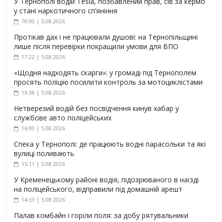
У Тернополі водій Tesla, позбавлений прав, сів за кермо
у стані наркотичного сп’яніння
18:00 | 5.08.2026
Протікав дах і не працювали душові: на Тернопільщині
лише після перевірки покращили умови для ВПО
17:22 | 5.08.2026
«Щодня надходять скарги»: у громаді під Тернополем
просять поліцію посилити контроль за мотоциклістами
16:38 | 5.08.2026
Нетверезий водій без посвідчення кинув хабар у
службове авто поліцейських
16:00 | 5.08.2026
Спека у Тернополі: де працюють водні парасольки та які
вулиці поливають
15:11 | 5.08.2026
У Кременецькому районі водія, підозрюваного в наїзді
на поліцейського, відправили під домашній арешт
14:33 | 5.08.2026
Палав комбайн і горіли поля: за добу рятувальники