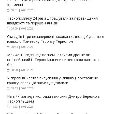
Кременці
10:01 | 6.08.2026
Тернополянку 24 рази штрафували за перевищення
швидкості та порушення ПДР
09:09 | 6.08.2026
Сім судів і три незавершені поховання: що відбувається
навколо Пантеону Героїв у Тернополі
08:33 | 6.08.2026
Майже 10 годин під вогнем і атаками дронів: як
поліцейський із Тернопільщини вижив після важкого
бою
08:00 | 6.08.2026
У справі вбивства випускниці у Вишнівці поставлено
крапку: апеляцію захисту відхилили
18:35 | 5.08.2026
На війні загинув молодий захисник Дмитро Березко з
Тернопільщини
18:23 | 5.08.2026