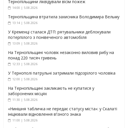
Тернопільщини ліквідували вісім пожеж
14:00 | 5.08.2026
Тернопільщина втратила захисника Володимира Вельму
13:14 | 5.08.2026
У Кременці сталася ДТП: рятувальники деблокували
потерпілого з понівеченого автомобіля
13:09 | 5.08.2026
На Тернопільщині чоловік незаконно виловив рибу на
понад 220 тисяч гривень
12:33 | 5.08.2026
У Тернополі патрульні затримали підозрілого чоловіка
12:00 | 5.08.2026
На Тернопільщині закликають не купатися у
заборонених місцях
11:30 | 5.08.2026
«Нинішня табличка не передає статусу міста»: у Скалаті
ініціювали відновлення в’їзного знака
11:00 | 5.08.2026