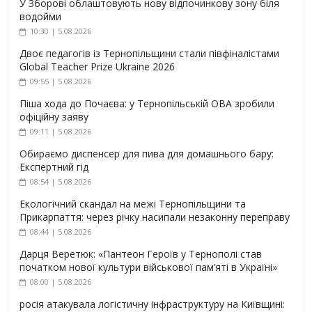
У Зборові облаштовують нову відпочинкову зону біля
водойми
10:30 | 5.08.2026
Двоє педагогів із Тернопільщини стали півфіналістами
Global Teacher Prize Ukraine 2026
09:55 | 5.08.2026
Піша хода до Почаєва: у Тернопільській ОВА зробили
офіційну заяву
09:11 | 5.08.2026
Обираємо диспенсер для пива для домашнього бару:
Експертний гід
08:54 | 5.08.2026
Екологічний скандал на межі Тернопільщини та
Прикарпаття: через річку насипали незаконну переправу
08:44 | 5.08.2026
Дарця Веретюк: «Пантеон Героїв у Тернополі став
початком нової культури військової пам’яті в Україні»
08:00 | 5.08.2026
росія атакувала логістичну інфраструктуру на Київщині: