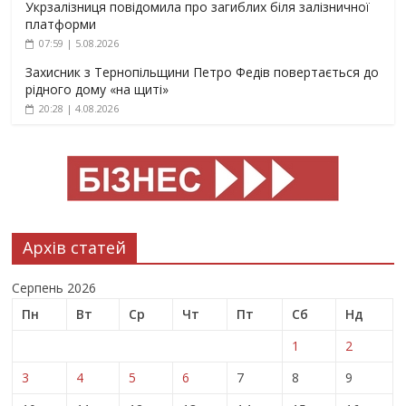
Укрзалізниця повідомила про загиблих біля залізничної
платформи
07:59 | 5.08.2026
Захисник з Тернопільщини Петро Федів повертається до
рідного дому «на щиті»
20:28 | 4.08.2026
Архів статей
Серпень 2026
Пн
Вт
Ср
Чт
Пт
Сб
Нд
1
2
3
4
5
6
7
8
9