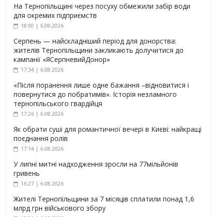
На Тернопільщині через посуху обмежили забір води
для окремих підприємств
18:00 | 6.08.2026
Серпень — найскладніший період для донорства:
жителів Тернопільщини закликають долучитися до
кампанії «ЯСерпневийДонор»
17:34 | 6.08.2026
«Після поранення лише одне бажання –відновитися і
повернутися до побратимів». Історія незламного
тернопільського гвардійця
17:26 | 6.08.2026
Як обрати суші для романтичної вечері в Києві: найкращі
поєднання ролів
17:14 | 6.08.2026
У липні митні надходження зросли на 77мільйонів
гривень
16:27 | 6.08.2026
Жителі Тернопільщини за 7 місяців сплатили понад 1,6
млрд грн військового збору