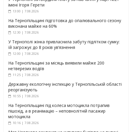
імені Ігоря Герети
13:00 | 7.08.2026
На Тернопільщині підготовка до опалювального сезону
виконана майже на 60%
12:30 | 7.08.2026
У Тернополі жінка привласнила забуту підлітком сумку:
їй загрожує до 8 років ув’язнення
12:00 | 7.08.2026
На Тернопільщині за місяць виявили майже 200
нетверезих водіїв
11:25 | 7.08.2026
Державну екологічну інспекцію у Тернопільській області
реорганізують
10:55 | 7.08.2026
На Тернопільщині під колеса мотоцикла потрапив
пішохід, а в реанімацію – неповнолітній пасажир
мотоцикла
10:16 | 7.08.2026