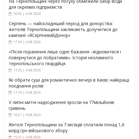
На Тернопільщині через посуху обмежили забір води
для окремих підприємств
18:00 | 6.08.2026
Серпень — найскладніший період для донорства:
жителів Тернопільщини закликають долучитися до
кампанії «ЯСерпневийДонор»
17:34 | 6.08.2026
«Після поранення лише одне бажання –відновитися і
повернутися до побратимів». Історія незламного
тернопільського гвардійця
17:26 | 6.08.2026
Як обрати суші для романтичної вечері в Києві: найкращі
поєднання ролів
17:14 | 6.08.2026
У липні митні надходження зросли на 77мільйонів
гривень
16:27 | 6.08.2026
Жителі Тернопільщини за 7 місяців сплатили понад 1,6
млрд грн військового збору
15:31 | 6.08.2026