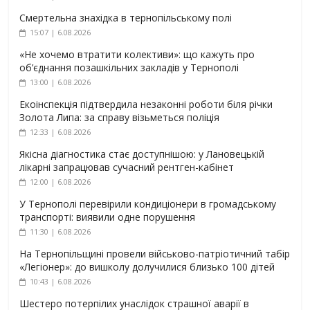
Смертельна знахідка в тернопільському полі
15:07 | 6.08.2026
«Не хочемо втратити колективи»: що кажуть про
об’єднання позашкільних закладів у Тернополі
13:00 | 6.08.2026
Екоінспекція підтвердила незаконні роботи біля річки
Золота Липа: за справу візьметься поліція
12:33 | 6.08.2026
Якісна діагностика стає доступнішою: у Лановецькій
лікарні запрацював сучасний рентген-кабінет
12:00 | 6.08.2026
У Тернополі перевірили кондиціонери в громадському
транспорті: виявили одне порушення
11:30 | 6.08.2026
На Тернопільщині провели військово-патріотичний табір
«Легіонер»: до вишколу долучилися близько 100 дітей
10:43 | 6.08.2026
Шестеро потерпілих унаслідок страшної аварії в