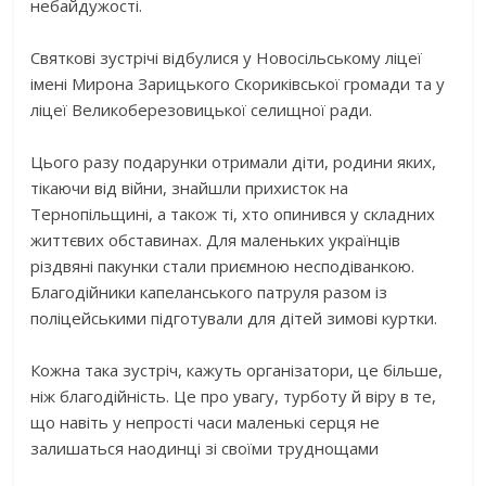
небайдужості.
Святкові зустрічі відбулися у Новосільському ліцеї
імені Мирона Зарицького Скориківської громади та у
ліцеї Великоберезовицької селищної ради.
Цього разу подарунки отримали діти, родини яких,
тікаючи від війни, знайшли прихисток на
Тернопільщині, а також ті, хто опинився у складних
життєвих обставинах. Для маленьких українців
різдвяні пакунки стали приємною несподіванкою.
Благодійники капеланського патруля разом із
поліцейськими підготували для дітей зимові куртки.
Кожна така зустріч, кажуть організатори, це більше,
ніж благодійність. Це про увагу, турботу й віру в те,
що навіть у непрості часи маленькі серця не
залишаться наодинці зі своїми труднощами