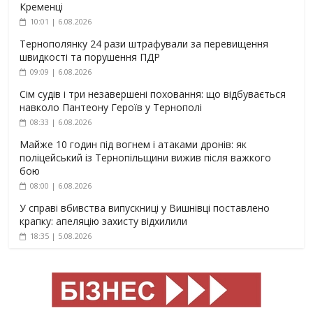
Кременці
10:01 | 6.08.2026
Тернополянку 24 рази штрафували за перевищення
швидкості та порушення ПДР
09:09 | 6.08.2026
Сім судів і три незавершені поховання: що відбувається
навколо Пантеону Героїв у Тернополі
08:33 | 6.08.2026
Майже 10 годин під вогнем і атаками дронів: як
поліцейський із Тернопільщини вижив після важкого
бою
08:00 | 6.08.2026
У справі вбивства випускниці у Вишнівці поставлено
крапку: апеляцію захисту відхилили
18:35 | 5.08.2026