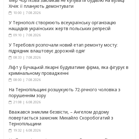
Мер Чорткова закликав не купувати будівлю на вулиці
Хічія: її планують демонтувати
10:00 | 7.08.2026
У Тернополі створюють всеукраїнську організацію
нащадків українських жертв польських репресій
09:10 | 7.08.2026
У Теребовлі розпочали новий етап ремонту мосту:
підрядник влаштовує дорожній одяг
08:33 | 7.08.2026
Ліфт у Бучацькій лікарні будуватиме фірма, яка фігурує в
кримінальному провадженні
08:00 | 7.08.2026
На Тернопільщині розшукують 72-річного чоловіка з
порушенням зору
21:08 | 6.08.2026
Вважався зниклим безвісти, – Ангелом додому
повертається захисник Михайло Скоробогатий з
Тернопільщини
19:32 | 6.08.2026