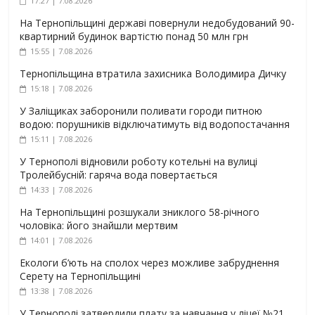
17:27 | 7.08.2026
На Тернопільщині державі повернули недобудований 90-
квартирний будинок вартістю понад 50 млн грн
15:55 | 7.08.2026
Тернопільщина втратила захисника Володимира Дичку
15:18 | 7.08.2026
У Заліщиках заборонили поливати городи питною
водою: порушників відключатимуть від водопостачання
15:11 | 7.08.2026
У Тернополі відновили роботу котельні на вулиці
Тролейбусній: гаряча вода повертається
14:33 | 7.08.2026
На Тернопільщині розшукали зниклого 58-річного
чоловіка: його знайшли мертвим
14:01 | 7.08.2026
Екологи б’ють на сполох через можливе забруднення
Серету на Тернопільщині
13:38 | 7.08.2026
У Тернополі затвердили плату за навчання у ліцеї №21