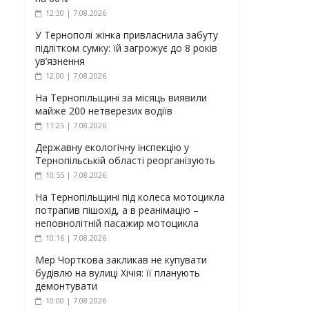
12:30 | 7.08.2026
У Тернополі жінка привласнила забуту
підлітком сумку: їй загрожує до 8 років
ув’язнення
12:00 | 7.08.2026
На Тернопільщині за місяць виявили
майже 200 нетверезих водіїв
11:25 | 7.08.2026
Державну екологічну інспекцію у
Тернопільській області реорганізують
10:55 | 7.08.2026
На Тернопільщині під колеса мотоцикла
потрапив пішохід, а в реанімацію –
неповнолітній пасажир мотоцикла
10:16 | 7.08.2026
Мер Чорткова закликав не купувати
будівлю на вулиці Хічія: її планують
демонтувати
10:00 | 7.08.2026