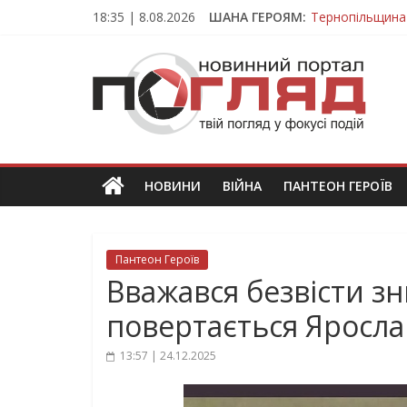
Skip
18:35 | 8.08.2026
ШАНА ГЕРОЯМ:
Тернопільщина
to
Вважався зник
content
ПОГЛЯД
На війні загин
Тернопільщина
Тернопільщина 
Новини
Тернополя.
Тернопільські
новини
НОВИНИ
ВІЙНА
ПАНТЕОН ГЕРОЇВ
та
події
Пантеон Героїв
Вважався безвісти з
повертається Яросла
13:57 | 24.12.2025