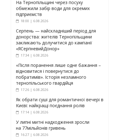
На Тернопільщині через посуху
обмежили забір води для окремих
підприємств
18:00 | 6.08.2026
Серпень — найскладніший період для
донорства: жителів Тернопільщини
закликають долучитися до кампанії
«ЯСерпневийДонор»
17:34 | 6.08.2026
«Після поранення лише одне бажання –
відновитися і повернутися до
побратимів». Історія незламного
тернопільського гвардійця
17:26 | 6.08.2026
Як обрати суші для романтичної вечері в
Києві: найкращі поєднання ролів
17:14 | 6.08.2026
У липні митні надходження зросли
на 77мільйонів гривень
16:27 | 6.08.2026