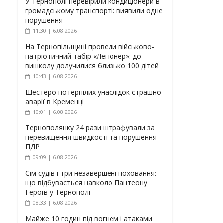
У Тернополі перевірили кондиціонери в
громадському транспорті: виявили одне
порушення
11:30 | 6.08.2026
На Тернопільщині провели військово-
патріотичний табір «Легіонер»: до
вишколу долучилися близько 100 дітей
10:43 | 6.08.2026
Шестеро потерпілих унаслідок страшної
аварії в Кременці
10:01 | 6.08.2026
Тернополянку 24 рази штрафували за
перевищення швидкості та порушення
ПДР
09:09 | 6.08.2026
Сім судів і три незавершені поховання:
що відбувається навколо Пантеону
Героїв у Тернополі
08:33 | 6.08.2026
Майже 10 годин під вогнем і атаками