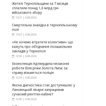
Жителі Тернопільщини за 7 місяців
сплатили понад 1,6 млрд грн
військового збору
15:31 | 6.08.2026
Смертельна знахідка в тернопільському
полі
15:07 | 6.08.2026
«Не хочемо втратити колективи»: що
кажуть про об’єднання позашкільних
закладів у Тернополі
13:00 | 6.08.2026
Екоінспекція підтвердила незаконні
роботи біля річки Золота Липа: за
справу візьметься поліція
12:33 | 6.08.2026
Якісна діагностика стає доступнішою: у
Лановецькій лікарні запрацював
сучасний рентген-кабінет
12:00 | 6.08.2026