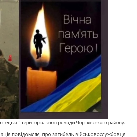
лотецької територіальної громади Чортківського району.
рація повідомляє, про загибель військовослужбовця