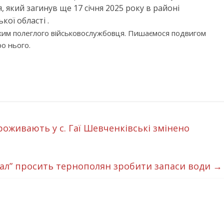
 який загинув ще 17 січня 2025 року в районі
ої області .
ьким полеглого військовослужбовця. Пишаємося подвигом
о нього.
роживають у с. Гаї Шевченківські змінено
ал” просить тернополян зробити запаси води
→