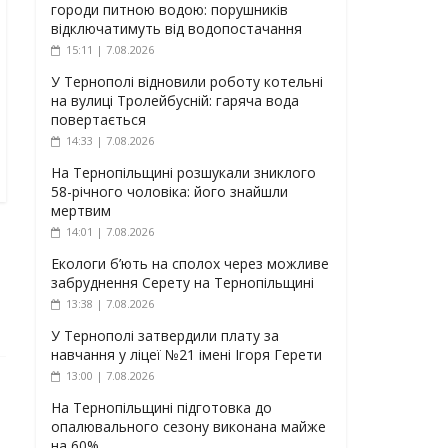
городи питною водою: порушників
відключатимуть від водопостачання
15:11 | 7.08.2026
У Тернополі відновили роботу котельні
на вулиці Тролейбусній: гаряча вода
повертається
14:33 | 7.08.2026
На Тернопільщині розшукали зниклого
58-річного чоловіка: його знайшли
мертвим
14:01 | 7.08.2026
Екологи б’ють на сполох через можливе
забруднення Серету на Тернопільщині
13:38 | 7.08.2026
У Тернополі затвердили плату за
навчання у ліцеї №21 імені Ігоря Герети
13:00 | 7.08.2026
На Тернопільщині підготовка до
опалювального сезону виконана майже
на 60%