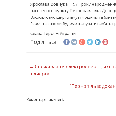
Ярослава Вовчука , 1971 року народження,
населеного пункту Петропавлівка Донецьк
Висловлюємо щирі співчуття рідним та близ
Героя та завжди будемо шанувати пам’ять пр
Слава Героям України.
Поділіться:
←
Споживачам електроенергії, які п
підчергу
“Тернопільводокан
Коментарі вимкнені.