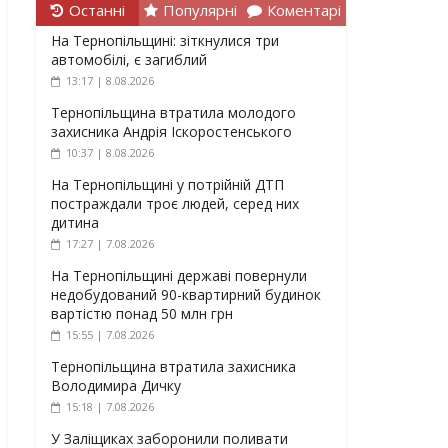
Останні
Популярні
Коментарі
На Тернопільщині: зіткнулися три
автомобілі, є загиблий
13:17 | 8.08.2026
Тернопільщина втратила молодого
захисника Андрія Іскоростенського
10:37 | 8.08.2026
На Тернопільщині у потрійній ДТП
постраждали троє людей, серед них
дитина
17:27 | 7.08.2026
На Тернопільщині державі повернули
недобудований 90-квартирний будинок
вартістю понад 50 млн грн
15:55 | 7.08.2026
Тернопільщина втратила захисника
Володимира Дичку
15:18 | 7.08.2026
У Заліщиках заборонили поливати