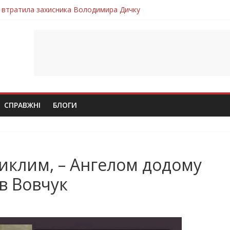
 втратила захисника Володимира Дичку
лим безвісти, – Ангелом додому повертається захисник Михайло
ув молодий захисник Дмитро Березко з Тернопільщини
 втратила захисника Володимира Вельму
втратила молодого захисника Андрія Іскоростенського
СПРАВЖНІ
БЛОГИ
никлим, – Ангелом додому
в Вовчук