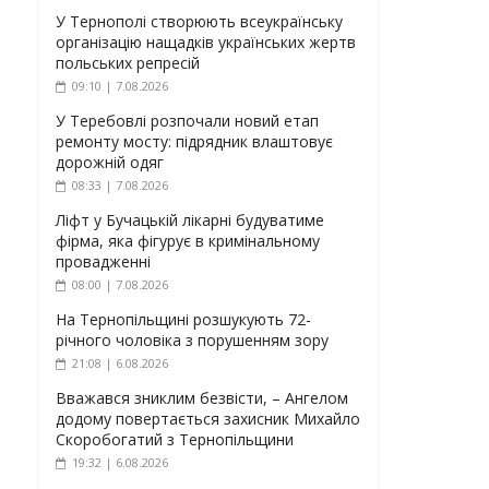
У Тернополі створюють всеукраїнську
організацію нащадків українських жертв
польських репресій
09:10 | 7.08.2026
У Теребовлі розпочали новий етап
ремонту мосту: підрядник влаштовує
дорожній одяг
08:33 | 7.08.2026
Ліфт у Бучацькій лікарні будуватиме
фірма, яка фігурує в кримінальному
провадженні
08:00 | 7.08.2026
На Тернопільщині розшукують 72-
річного чоловіка з порушенням зору
21:08 | 6.08.2026
Вважався зниклим безвісти, – Ангелом
додому повертається захисник Михайло
Скоробогатий з Тернопільщини
19:32 | 6.08.2026