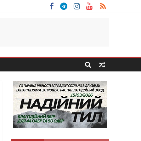
 Скоробогатий з Тернопільщини