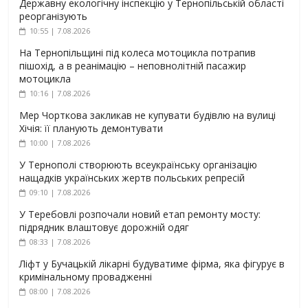
Державну екологічну інспекцію у Тернопільській області
реорганізують
10:55 | 7.08.2026
На Тернопільщині під колеса мотоцикла потрапив
пішохід, а в реанімацію – неповнолітній пасажир
мотоцикла
10:16 | 7.08.2026
Мер Чорткова закликав не купувати будівлю на вулиці
Хічія: її планують демонтувати
10:00 | 7.08.2026
У Тернополі створюють всеукраїнську організацію
нащадків українських жертв польських репресій
09:10 | 7.08.2026
У Теребовлі розпочали новий етап ремонту мосту:
підрядник влаштовує дорожній одяг
08:33 | 7.08.2026
Ліфт у Бучацькій лікарні будуватиме фірма, яка фігурує в
кримінальному провадженні
08:00 | 7.08.2026