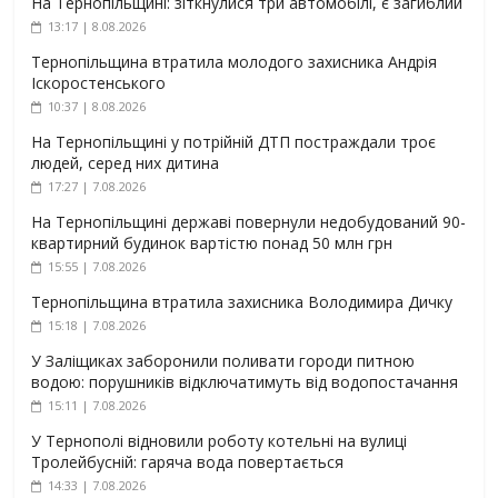
На Тернопільщині: зіткнулися три автомобілі, є загиблий
13:17 | 8.08.2026
Тернопільщина втратила молодого захисника Андрія
Іскоростенського
10:37 | 8.08.2026
На Тернопільщині у потрійній ДТП постраждали троє
людей, серед них дитина
17:27 | 7.08.2026
На Тернопільщині державі повернули недобудований 90-
квартирний будинок вартістю понад 50 млн грн
15:55 | 7.08.2026
Тернопільщина втратила захисника Володимира Дичку
15:18 | 7.08.2026
У Заліщиках заборонили поливати городи питною
водою: порушників відключатимуть від водопостачання
15:11 | 7.08.2026
У Тернополі відновили роботу котельні на вулиці
Тролейбусній: гаряча вода повертається
14:33 | 7.08.2026