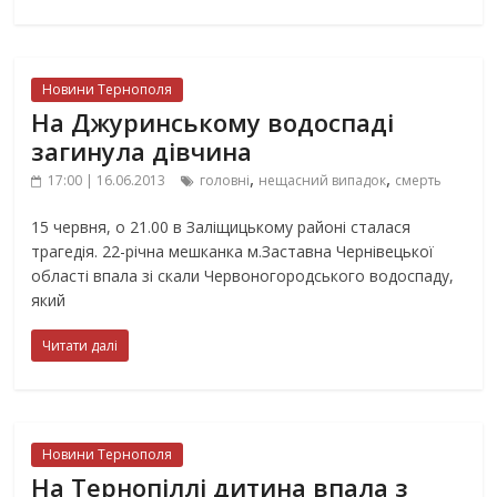
Новини Тернополя
На Джуринському водоспаді
загинула дівчина
,
,
17:00 | 16.06.2013
головні
нещасний випадок
смерть
15 червня, о 21.00 в Заліщицькому районі сталася
трагедія. 22-річна мешканка м.Заставна Чернівецької
області впала зі скали Червоногородського водоспаду,
який
Читати далі
Новини Тернополя
На Тернопіллі дитина впала з