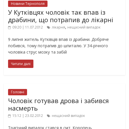
Новини Тернополя
У Кутківцях чоловік так впав із
драбини, що потрапив до лікарні
,
09:20 | 11.07.2012
лікарня
нещасний випадок
9 липня житель Кутківців впав із драбини. Добряче
побився, тому потрапив до шпиталю. У 34-річного
чоловіка струс мозку та забій
Читати далі
Головні
Чоловік готував дрова і забився
насмерть
15:12 | 23.02.2012
нещасний випадок
Трагічний випадок стався в смт. Коропець