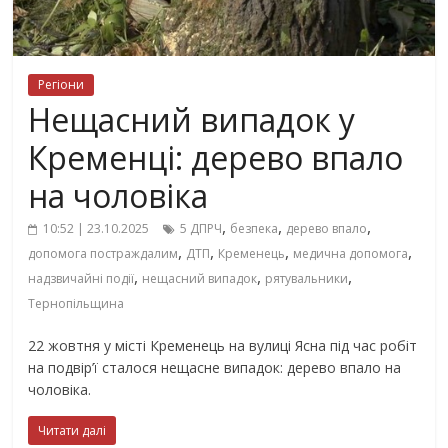
Регіони
Нещасний випадок у
Кременці: дерево впало
на чоловіка
,
,
,
10:52 | 23.10.2025
5 ДПРЧ
безпека
дерево впало
,
,
,
,
допомога постраждалим
ДТП
Кременець
медична допомога
,
,
,
надзвичайні події
нещасний випадок
рятувальники
Тернопільщина
22 жовтня у місті Кременець на вулиці Ясна під час робіт
на подвір’ї сталося нещасне випадок: дерево впало на
чоловіка.
Читати далі