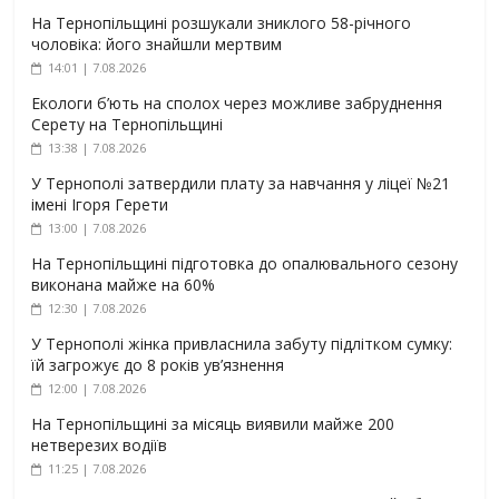
На Тернопільщині розшукали зниклого 58-річного
чоловіка: його знайшли мертвим
14:01 | 7.08.2026
Екологи б’ють на сполох через можливе забруднення
Серету на Тернопільщині
13:38 | 7.08.2026
У Тернополі затвердили плату за навчання у ліцеї №21
імені Ігоря Герети
13:00 | 7.08.2026
На Тернопільщині підготовка до опалювального сезону
виконана майже на 60%
12:30 | 7.08.2026
У Тернополі жінка привласнила забуту підлітком сумку:
їй загрожує до 8 років ув’язнення
12:00 | 7.08.2026
На Тернопільщині за місяць виявили майже 200
нетверезих водіїв
11:25 | 7.08.2026