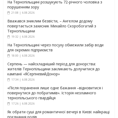
На Тернопільщині розшукують 72-річного чоловіка з
порушенням зору
21:08 | 6.08.2026
Вважався зниклим безвісти, – Ангелом додому
повертається захисник Михайло Скоробогатий з
Тернопільщини
19:32 | 6.08.2026
На Тернопільщині через посуху обмежили забір води
для окремих підприємств
18:00 | 6.08.2026
Серпень — найскладніший період для донорства:
жителів Тернопільщини закликають долучитися до
кампанії «ЯСерпневийДонор»
17:34 | 6.08.2026
«Після поранення лише одне бажання –відновитися і
повернутися до побратимів». Історія незламного
тернопільського гвардійця
17:26 | 6.08.2026
Як обрати суші для романтичної вечері в Києві: найкращі
поєднання ролів