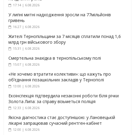
17:14 | 6.08.2026
У липні митні надходження зросли на 77мільйонів
гривень
16:27 | 6.08.2026
Жителі Тернопільщини за 7 місяців сплатили понад 1,6
млрд грн військового збору
15:31 | 6.08.2026
Смертельна знахідка в тернопільському полі
15:07 | 6.08.2026
«Не хочемо втратити колективи»: що кажуть про
об’єднання позашкільних закладів у Тернополі
13:00 | 6.08.2026
Екоінспекція підтвердила незаконні роботи біля річки
Золота Липа: за справу візьметься поліція
12:33 | 6.08.2026
Якісна діагностика стає доступнішою: у Лановецькій
лікарні запрацював сучасний рентген-кабінет
12:00 | 6.08.2026