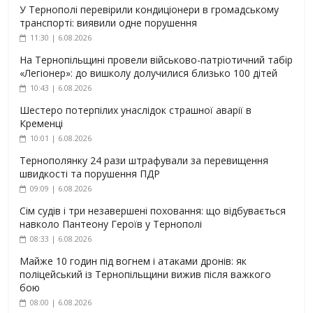
У Тернополі перевірили кондиціонери в громадському
транспорті: виявили одне порушення
11:30 | 6.08.2026
На Тернопільщині провели військово-патріотичний табір
«Легіонер»: до вишколу долучилися близько 100 дітей
10:43 | 6.08.2026
Шестеро потерпілих унаслідок страшної аварії в
Кременці
10:01 | 6.08.2026
Тернополянку 24 рази штрафували за перевищення
швидкості та порушення ПДР
09:09 | 6.08.2026
Сім судів і три незавершені поховання: що відбувається
навколо Пантеону Героїв у Тернополі
08:33 | 6.08.2026
Майже 10 годин під вогнем і атаками дронів: як
поліцейський із Тернопільщини вижив після важкого
бою
08:00 | 6.08.2026