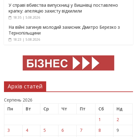
У справі вбивства випускниці у Вишнівці поставлено
крапку: апеляцію захисту відхилили
18:35 | 5.08.2026
На війні загинув молодий захисник Дмитро Березко з
Тернопільщини
18:23 | 5.08.2026
Архів статей
Серпень 2026
Пн
Вт
Ср
Чт
Пт
Сб
Нд
1
2
3
4
5
6
7
8
9