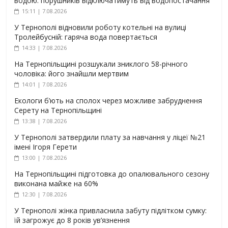
водою: порушників відключатимуть від водопостачання
15:11 | 7.08.2026
У Тернополі відновили роботу котельні на вулиці
Тролейбусній: гаряча вода повертається
14:33 | 7.08.2026
На Тернопільщині розшукали зниклого 58-річного
чоловіка: його знайшли мертвим
14:01 | 7.08.2026
Екологи б’ють на сполох через можливе забруднення
Серету на Тернопільщині
13:38 | 7.08.2026
У Тернополі затвердили плату за навчання у ліцеї №21
імені Ігоря Герети
13:00 | 7.08.2026
На Тернопільщині підготовка до опалювального сезону
виконана майже на 60%
12:30 | 7.08.2026
У Тернополі жінка привласнила забуту підлітком сумку:
їй загрожує до 8 років ув’язнення