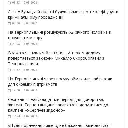
08:33 | 7.08.2026
Ліфт у Бучацькій лікарні будуватиме фірма, яка фігурує в
кримінальному провадженні
08:00 | 7.08.2026
На Тернопільщині розшукують 72-річного чоловіка з
порушенням зору
21:08 | 6.08.2026
Вважався зниклим безвісти, – Ангелом додому
повертається захисник Михайло Скоробогатий з
Тернопільщини
19:32 | 6.08.2026
На Тернопільщині через посуху обмежили забір води
для окремих підприємств
18:00 | 6.08.2026
Серпень — найскладніший період для донорства:
жителів Тернопільщини закликають долучитися до
кампанії «ЯСерпневийДонор»
17:34 | 6.08.2026
«Після поранення лише одне бажання –відновитися і