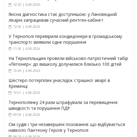
12:33 | 6.08.2026
Якісна діагностика стає доступнішою: у Лановецькій
лікарні запрацював сучасний рентген-кабінет
12:00 | 6.08.2026
У Тернополі перевірили кондиціонери в громадському
транспорті: виявили одне порушення
11:30 | 6.08.2026
На Тернопільщині провели військово-патріотичний табір
«Легіонер»: до вишколу долучилися близько 100 дітей
10:43 | 6.08.2026
Шестеро потерпілих унаслідок страшної аварії в
Кременці
10:01 | 6.08.2026
Тернополянку 24 рази штрафували за перевищення
швидкості та порушення ПДР
09:09 | 6.08.2026
Сім судів і три незавершені поховання: що відбувається
навколо Пантеону Героїв у Тернополі
08:33 | 6.08.2026