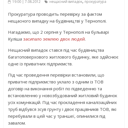
,
19:00 | 7.08.2012
нещасний випадок
прокуратура
Прокуратура проводить перевірку за фактом
нещасного випадку на будівництві у Тернополі.
Нагадаємо, що 2 серпня у Тернополі на бульварі
Куліша
засипало землею двох людей
.
Нещасний випадок стався під час будівництва
багатоповерхового житлового будинку, яке здійснює
одне із приватних підприємств.
Під час проведення перевірки встановили, що
приватне підприємство уклало з одним із ТОВ
договір на виконання робіт по підведенню та
встановленню у новозбудований житловий будинок
усіх комунікацій. Під час прокладення каналізаційних
труб відбувся зсув грунту і двоє працівників ТОВ, які
перебували в цей час у траншеї, опинилися під
завалом.