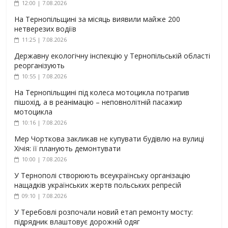
12:00 | 7.08.2026
На Тернопільщині за місяць виявили майже 200
нетверезих водіїв
11:25 | 7.08.2026
Державну екологічну інспекцію у Тернопільській області
реорганізують
10:55 | 7.08.2026
На Тернопільщині під колеса мотоцикла потрапив
пішохід, а в реанімацію – неповнолітній пасажир
мотоцикла
10:16 | 7.08.2026
Мер Чорткова закликав не купувати будівлю на вулиці
Хічія: її планують демонтувати
10:00 | 7.08.2026
У Тернополі створюють всеукраїнську організацію
нащадків українських жертв польських репресій
09:10 | 7.08.2026
У Теребовлі розпочали новий етап ремонту мосту:
підрядник влаштовує дорожній одяг