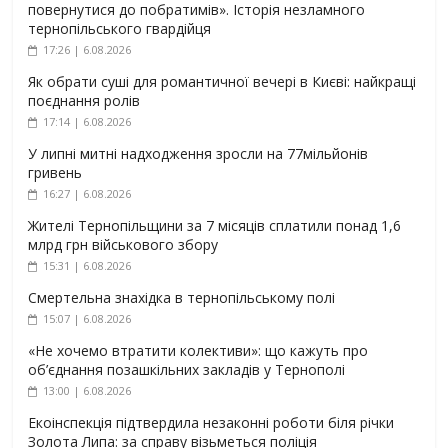
повернутися до побратимів». Історія незламного
тернопільського гвардійця
17:26 | 6.08.2026
Як обрати суші для романтичної вечері в Києві: найкращі
поєднання ролів
17:14 | 6.08.2026
У липні митні надходження зросли на 77мільйонів
гривень
16:27 | 6.08.2026
Жителі Тернопільщини за 7 місяців сплатили понад 1,6
млрд грн військового збору
15:31 | 6.08.2026
Смертельна знахідка в тернопільському полі
15:07 | 6.08.2026
«Не хочемо втратити колективи»: що кажуть про
об’єднання позашкільних закладів у Тернополі
13:00 | 6.08.2026
Екоінспекція підтвердила незаконні роботи біля річки
Золота Липа: за справу візьметься поліція