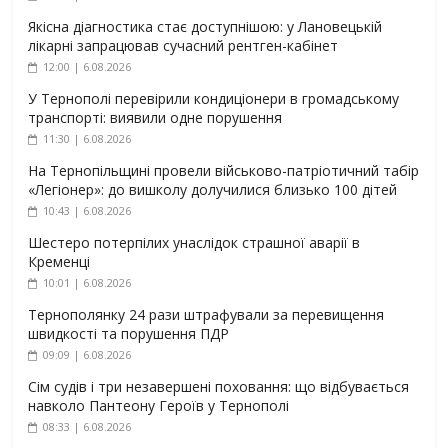
Якісна діагностика стає доступнішою: у Лановецькій
лікарні запрацював сучасний рентген-кабінет
12:00 | 6.08.2026
У Тернополі перевірили кондиціонери в громадському
транспорті: виявили одне порушення
11:30 | 6.08.2026
На Тернопільщині провели військово-патріотичний табір
«Легіонер»: до вишколу долучилися близько 100 дітей
10:43 | 6.08.2026
Шестеро потерпілих унаслідок страшної аварії в
Кременці
10:01 | 6.08.2026
Тернополянку 24 рази штрафували за перевищення
швидкості та порушення ПДР
09:09 | 6.08.2026
Сім судів і три незавершені поховання: що відбувається
навколо Пантеону Героїв у Тернополі
08:33 | 6.08.2026