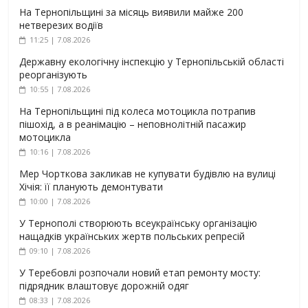
На Тернопільщині за місяць виявили майже 200
нетверезих водіїв
11:25 | 7.08.2026
Державну екологічну інспекцію у Тернопільській області
реорганізують
10:55 | 7.08.2026
На Тернопільщині під колеса мотоцикла потрапив
пішохід, а в реанімацію – неповнолітній пасажир
мотоцикла
10:16 | 7.08.2026
Мер Чорткова закликав не купувати будівлю на вулиці
Хічія: її планують демонтувати
10:00 | 7.08.2026
У Тернополі створюють всеукраїнську організацію
нащадків українських жертв польських репресій
09:10 | 7.08.2026
У Теребовлі розпочали новий етап ремонту мосту:
підрядник влаштовує дорожній одяг
08:33 | 7.08.2026