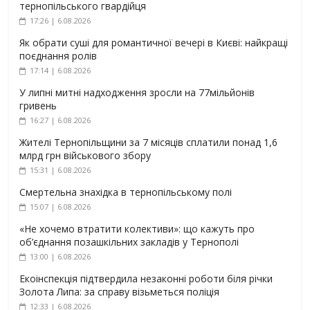
тернопільського гвардійця
17:26 | 6.08.2026
Як обрати суші для романтичної вечері в Києві: найкращі
поєднання ролів
17:14 | 6.08.2026
У липні митні надходження зросли на 77мільйонів
гривень
16:27 | 6.08.2026
Жителі Тернопільщини за 7 місяців сплатили понад 1,6
млрд грн військового збору
15:31 | 6.08.2026
Смертельна знахідка в тернопільському полі
15:07 | 6.08.2026
«Не хочемо втратити колективи»: що кажуть про
об’єднання позашкільних закладів у Тернополі
13:00 | 6.08.2026
Екоінспекція підтвердила незаконні роботи біля річки
Золота Липа: за справу візьметься поліція
12:33 | 6.08.2026