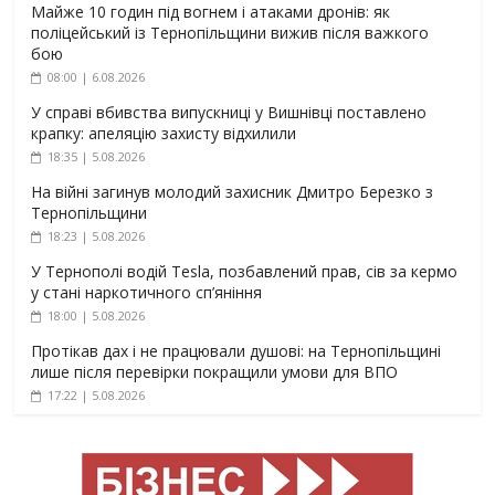
Майже 10 годин під вогнем і атаками дронів: як
поліцейський із Тернопільщини вижив після важкого
бою
08:00 | 6.08.2026
У справі вбивства випускниці у Вишнівці поставлено
крапку: апеляцію захисту відхилили
18:35 | 5.08.2026
На війні загинув молодий захисник Дмитро Березко з
Тернопільщини
18:23 | 5.08.2026
У Тернополі водій Tesla, позбавлений прав, сів за кермо
у стані наркотичного сп’яніння
18:00 | 5.08.2026
Протікав дах і не працювали душові: на Тернопільщині
лише після перевірки покращили умови для ВПО
17:22 | 5.08.2026