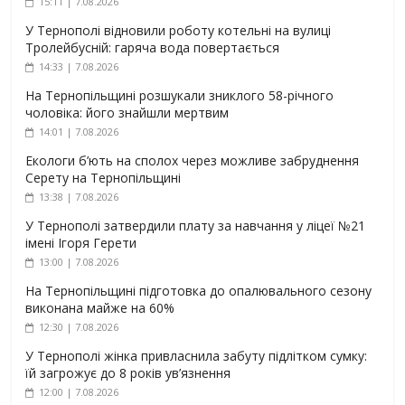
15:11 | 7.08.2026
У Тернополі відновили роботу котельні на вулиці
Тролейбусній: гаряча вода повертається
14:33 | 7.08.2026
На Тернопільщині розшукали зниклого 58-річного
чоловіка: його знайшли мертвим
14:01 | 7.08.2026
Екологи б’ють на сполох через можливе забруднення
Серету на Тернопільщині
13:38 | 7.08.2026
У Тернополі затвердили плату за навчання у ліцеї №21
імені Ігоря Герети
13:00 | 7.08.2026
На Тернопільщині підготовка до опалювального сезону
виконана майже на 60%
12:30 | 7.08.2026
У Тернополі жінка привласнила забуту підлітком сумку:
їй загрожує до 8 років ув’язнення
12:00 | 7.08.2026