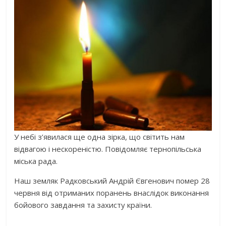
У небі з’явилася ще одна зірка, що світить нам
відвагою і нескореністю. Повідомляє тернопільська
міська рада.
Наш земляк Радковський Андрій Євгенович помер 28
червня від отриманих поранень внаслідок виконання
бойового завдання та захисту країни.