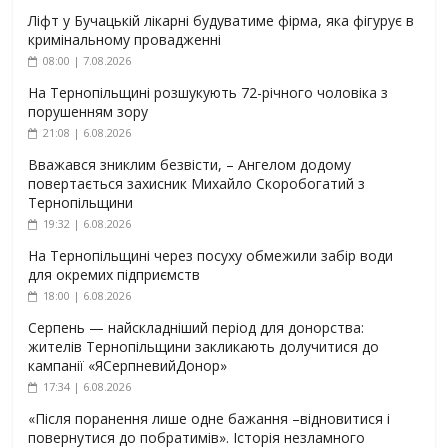
Ліфт у Бучацькій лікарні будуватиме фірма, яка фігурує в
кримінальному провадженні
08:00 | 7.08.2026
На Тернопільщині розшукують 72-річного чоловіка з
порушенням зору
21:08 | 6.08.2026
Вважався зниклим безвісти, – Ангелом додому
повертається захисник Михайло Скоробогатий з
Тернопільщини
19:32 | 6.08.2026
На Тернопільщині через посуху обмежили забір води
для окремих підприємств
18:00 | 6.08.2026
Серпень — найскладніший період для донорства:
жителів Тернопільщини закликають долучитися до
кампанії «ЯСерпневийДонор»
17:34 | 6.08.2026
«Після поранення лише одне бажання –відновитися і
повернутися до побратимів». Історія незламного