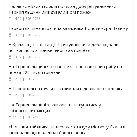
Палав комбайн і горіли поля: за добу рятувальники
Тернопільщини ліквідували вісім пожеж
14:00 | 5.08.2026
Тернопільщина втратила захисника Володимира Вельму
13:14 | 5.08.2026
У Кременці сталася ДТП: рятувальники деблокували
потерпілого з понівеченого автомобіля
13:09 | 5.08.2026
На Тернопільщині чоловік незаконно виловив рибу на
понад 220 тисяч гривень
12:33 | 5.08.2026
У Тернополі патрульні затримали підозрілого чоловіка
12:00 | 5.08.2026
На Тернопільщині закликають не купатися у
заборонених місцях
11:30 | 5.08.2026
«Нинішня табличка не передає статусу міста»: у Скалаті
ініціювали відновлення в’їзного знака