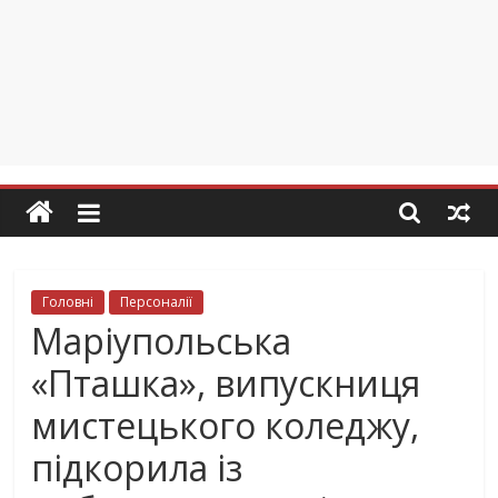
Головні
Персоналії
Маріупольська
«Пташка», випускниця
мистецького коледжу,
підкорила із