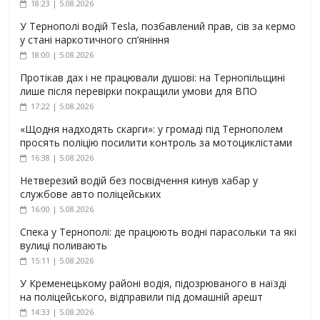
18:23 | 5.08.2026
У Тернополі водій Tesla, позбавлений прав, сів за кермо
у стані наркотичного сп’яніння
18:00 | 5.08.2026
Протікав дах і не працювали душові: на Тернопільщині
лише після перевірки покращили умови для ВПО
17:22 | 5.08.2026
«Щодня надходять скарги»: у громаді під Тернополем
просять поліцію посилити контроль за мотоциклістами
16:38 | 5.08.2026
Нетверезий водій без посвідчення кинув хабар у
службове авто поліцейських
16:00 | 5.08.2026
Спека у Тернополі: де працюють водні парасольки та які
вулиці поливають
15:11 | 5.08.2026
У Кременецькому районі водія, підозрюваного в наїзді
на поліцейського, відправили під домашній арешт
14:33 | 5.08.2026