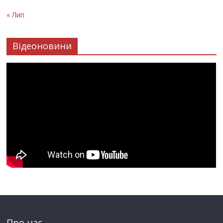
« Лип
Відеоновини
Про нас