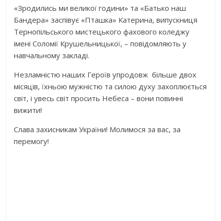
«Зродились ми великої години» та «Батько наш
Бандера» заспівує «Пташка» Катерина, випускниця
Тернопільського мистецького фахового коледжу
імені Соломії Крушельницької, – повідомляють у
навчальному закладі.
Незламністю наших Героїв упродовж більше двох
місяців, їхньою мужністю та силою духу захоплюється
світ, і увесь світ просить Небеса – вони повинні
вижити!
Слава захисникам України! Молимося за вас, за
перемогу!