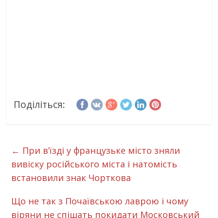
Поділіться:
←
При в’їзді у французьке місто зняли
вивіску російського міста і натомість
встановили знак Чорткова
Що не так з Почаївською лаврою і чому
віряни не спішать покидати Московський