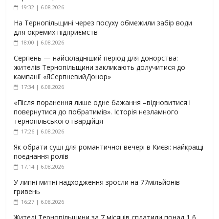
19:32 | 6.08.2026
На Тернопільщині через посуху обмежили забір води
для окремих підприємств
18:00 | 6.08.2026
Серпень — найскладніший період для донорства:
жителів Тернопільщини закликають долучитися до
кампанії «ЯСерпневийДонор»
17:34 | 6.08.2026
«Після поранення лише одне бажання –відновитися і
повернутися до побратимів». Історія незламного
тернопільського гвардійця
17:26 | 6.08.2026
Як обрати суші для романтичної вечері в Києві: найкращі
поєднання ролів
17:14 | 6.08.2026
У липні митні надходження зросли на 77мільйонів
гривень
16:27 | 6.08.2026
Жителі Тернопільщини за 7 місяців сплатили понад 1,6