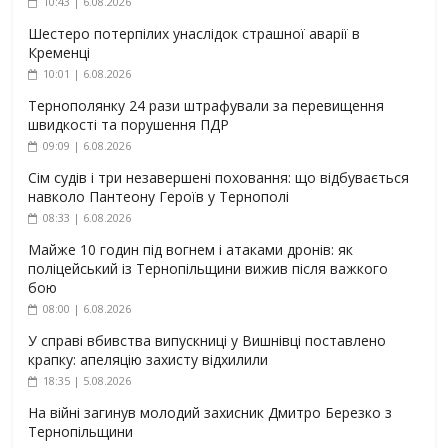
10:43 | 6.08.2026
Шестеро потерпілих унаслідок страшної аварії в
Кременці
10:01 | 6.08.2026
Тернополянку 24 рази штрафували за перевищення
швидкості та порушення ПДР
09:09 | 6.08.2026
Сім судів і три незавершені поховання: що відбувається
навколо Пантеону Героїв у Тернополі
08:33 | 6.08.2026
Майже 10 годин під вогнем і атаками дронів: як
поліцейський із Тернопільщини вижив після важкого
бою
08:00 | 6.08.2026
У справі вбивства випускниці у Вишнівці поставлено
крапку: апеляцію захисту відхилили
18:35 | 5.08.2026
На війні загинув молодий захисник Дмитро Березко з
Тернопільщини