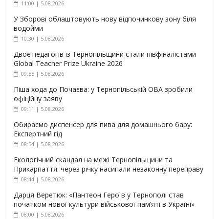
11:00 | 5.08.2026
У Зборові облаштовують нову відпочинкову зону біля
водойми
10:30 | 5.08.2026
Двоє педагогів із Тернопільщини стали півфіналістами
Global Teacher Prize Ukraine 2026
09:55 | 5.08.2026
Піша хода до Почаєва: у Тернопільській ОВА зробили
офіційну заяву
09:11 | 5.08.2026
Обираємо диспенсер для пива для домашнього бару:
Експертний гід
08:54 | 5.08.2026
Екологічний скандал на межі Тернопільщини та
Прикарпаття: через річку насипали незаконну переправу
08:44 | 5.08.2026
Дарця Веретюк: «Пантеон Героїв у Тернополі став
початком нової культури військової пам’яті в Україні»
08:00 | 5.08.2026