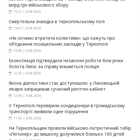
млрд грн військового збору
15:31 | 6.08.2026
Смертельна знахідка в тернопільському полі
15:07 | 6.08.2026
«Не хочемо втратити колективи»: що кажуть про
об’єднання позашкільних закладів у Тернополі
13:00 | 6.08.2026
Екоінспекція підтвердила незаконні роботи біля річки
Золота Липа: за справу візьметься поліція
12:33 | 6.08.2026
Якісна діагностика стає доступнішою: у Лановецькій
лікарні запрацював сучасний рентген-кабінет
12:00 | 6.08.2026
У Тернополі перевірили кондиціонери в громадському
транспорті: виявили одне порушення
11:30 | 6.08.2026
На Тернопільщині провели військово-патріотичний табір
«Легіонер»: до вишколу долучилися близько 100 дітей