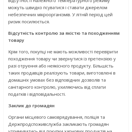
відсутності належного температурного режиму
можуть швидко псуватися і ставати джерелом
небезпечних мікроорганізмів. У літній період цей
ризик посилюється.
Відсутність контролю за якістю та походженням
товару
Крім того, покупці не мають можливості перевірити
походження товару чи звернутися із претензією у
разі отруєння або неякісного продукту. Більшість
таких продавців реалізують товари, виготовлені в
домашніх умовах без відповідних дозволів та
санітарного контролю, ухиляючись від сплати
податків і відповідальності.
Заклик до громадян
Органи місцевого самоврядування, поліція та
Держпродспоживслужба закликають громадян
утримуватись від покупки харчових продуктів на