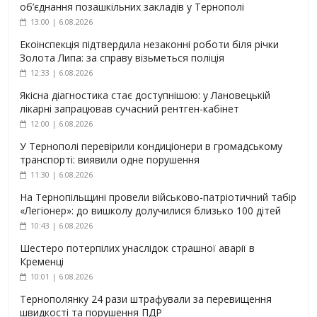
об’єднання позашкільних закладів у Тернополі
13:00 | 6.08.2026
Екоінспекція підтвердила незаконні роботи біля річки
Золота Липа: за справу візьметься поліція
12:33 | 6.08.2026
Якісна діагностика стає доступнішою: у Лановецькій
лікарні запрацював сучасний рентген-кабінет
12:00 | 6.08.2026
У Тернополі перевірили кондиціонери в громадському
транспорті: виявили одне порушення
11:30 | 6.08.2026
На Тернопільщині провели військово-патріотичний табір
«Легіонер»: до вишколу долучилися близько 100 дітей
10:43 | 6.08.2026
Шестеро потерпілих унаслідок страшної аварії в
Кременці
10:01 | 6.08.2026
Тернополянку 24 рази штрафували за перевищення
швидкості та порушення ПДР