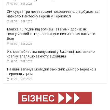
09:09 | 6.08.2026
Сім судів і три незавершені поховання: що відбувається
навколо Пантеону Героїв у Тернополі
08:33 | 6.08.2026
Майже 10 годин під вогнем і атаками дронів: як
поліцейський із Тернопільщини вижив після важкого
бою
08:00 | 6.08.2026
У справі вбивства випускниці у Вишнівці поставлено
крапку: апеляцію захисту відхилили
18:35 | 5.08.2026
На війні загинув молодий захисник Дмитро Березко з
Тернопільщини
18:23 | 5.08.2026