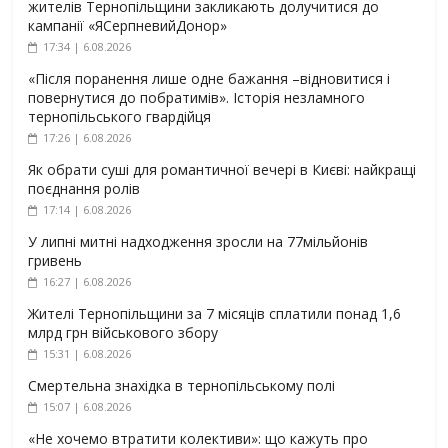
жителів Тернопільщини закликають долучитися до
кампанії «ЯСерпневийДонор»
17:34 | 6.08.2026
«Після поранення лише одне бажання –відновитися і
повернутися до побратимів». Історія незламного
тернопільського гвардійця
17:26 | 6.08.2026
Як обрати суші для романтичної вечері в Києві: найкращі
поєднання ролів
17:14 | 6.08.2026
У липні митні надходження зросли на 77мільйонів
гривень
16:27 | 6.08.2026
Жителі Тернопільщини за 7 місяців сплатили понад 1,6
млрд грн військового збору
15:31 | 6.08.2026
Смертельна знахідка в тернопільському полі
15:07 | 6.08.2026
«Не хочемо втратити колективи»: що кажуть про