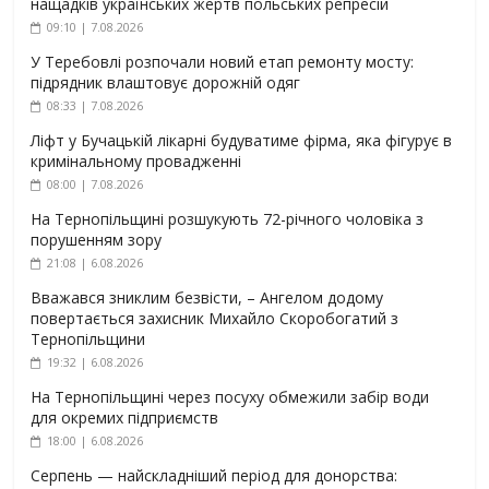
нащадків українських жертв польських репресій
09:10 | 7.08.2026
У Теребовлі розпочали новий етап ремонту мосту:
підрядник влаштовує дорожній одяг
08:33 | 7.08.2026
Ліфт у Бучацькій лікарні будуватиме фірма, яка фігурує в
кримінальному провадженні
08:00 | 7.08.2026
На Тернопільщині розшукують 72-річного чоловіка з
порушенням зору
21:08 | 6.08.2026
Вважався зниклим безвісти, – Ангелом додому
повертається захисник Михайло Скоробогатий з
Тернопільщини
19:32 | 6.08.2026
На Тернопільщині через посуху обмежили забір води
для окремих підприємств
18:00 | 6.08.2026
Серпень — найскладніший період для донорства: