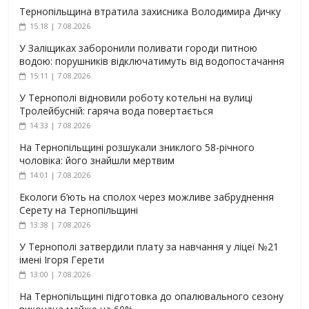
Тернопільщина втратила захисника Володимира Дичку
15:18 | 7.08.2026
У Заліщиках заборонили поливати городи питною
водою: порушників відключатимуть від водопостачання
15:11 | 7.08.2026
У Тернополі відновили роботу котельні на вулиці
Тролейбусній: гаряча вода повертається
14:33 | 7.08.2026
На Тернопільщині розшукали зниклого 58-річного
чоловіка: його знайшли мертвим
14:01 | 7.08.2026
Екологи б’ють на сполох через можливе забруднення
Серету на Тернопільщині
13:38 | 7.08.2026
У Тернополі затвердили плату за навчання у ліцеї №21
імені Ігоря Герети
13:00 | 7.08.2026
На Тернопільщині підготовка до опалювального сезону