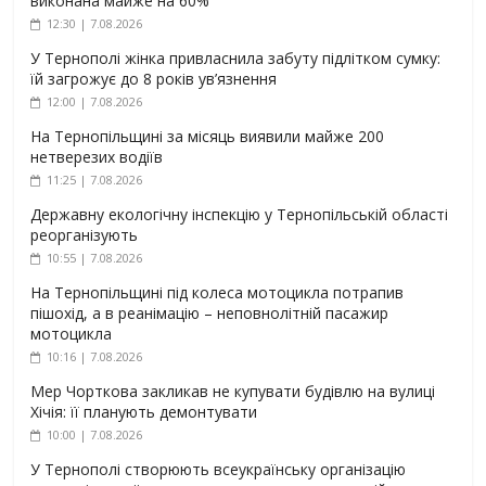
виконана майже на 60%
12:30 | 7.08.2026
У Тернополі жінка привласнила забуту підлітком сумку:
їй загрожує до 8 років ув’язнення
12:00 | 7.08.2026
На Тернопільщині за місяць виявили майже 200
нетверезих водіїв
11:25 | 7.08.2026
Державну екологічну інспекцію у Тернопільській області
реорганізують
10:55 | 7.08.2026
На Тернопільщині під колеса мотоцикла потрапив
пішохід, а в реанімацію – неповнолітній пасажир
мотоцикла
10:16 | 7.08.2026
Мер Чорткова закликав не купувати будівлю на вулиці
Хічія: її планують демонтувати
10:00 | 7.08.2026
У Тернополі створюють всеукраїнську організацію