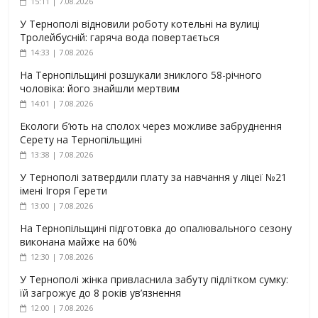
15:11 | 7.08.2026
У Тернополі відновили роботу котельні на вулиці
Тролейбусній: гаряча вода повертається
14:33 | 7.08.2026
На Тернопільщині розшукали зниклого 58-річного
чоловіка: його знайшли мертвим
14:01 | 7.08.2026
Екологи б’ють на сполох через можливе забруднення
Серету на Тернопільщині
13:38 | 7.08.2026
У Тернополі затвердили плату за навчання у ліцеї №21
імені Ігоря Герети
13:00 | 7.08.2026
На Тернопільщині підготовка до опалювального сезону
виконана майже на 60%
12:30 | 7.08.2026
У Тернополі жінка привласнила забуту підлітком сумку:
їй загрожує до 8 років ув’язнення
12:00 | 7.08.2026