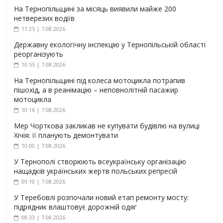
На Тернопільщині за місяць виявили майже 200
нетверезих водіїв
11:25 | 7.08.2026
Державну екологічну інспекцію у Тернопільській області
реорганізують
10:55 | 7.08.2026
На Тернопільщині під колеса мотоцикла потрапив
пішохід, а в реанімацію – неповнолітній пасажир
мотоцикла
10:16 | 7.08.2026
Мер Чорткова закликав не купувати будівлю на вулиці
Хічія: її планують демонтувати
10:00 | 7.08.2026
У Тернополі створюють всеукраїнську організацію
нащадків українських жертв польських репресій
09:10 | 7.08.2026
У Теребовлі розпочали новий етап ремонту мосту:
підрядник влаштовує дорожній одяг
08:33 | 7.08.2026