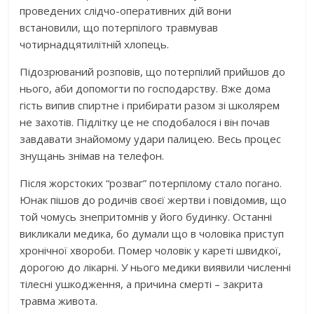
проведених слідчо-оперативних дій вони
встановили, що потерпілого травмував
чотирнадцятилітній хлопець.
Підозрюваний розповів, що потерпілий прийшов до
нього, аби допомогти по господарству. Вже дома
гість випив спиртне і прибирати разом зі школярем
не захотів. Підлітку це не сподобалося і він почав
завдавати знайомому удари палицею. Весь процес
знущань знімав на телефон.
Після жорстоких “розваг” потерпілому стало погано.
Юнак пішов до родичів своєї жертви і повідомив, що
той чомусь знепритомнів у його будинку. Останні
викликали медика, бо думали що в чоловіка приступ
хронічної хвороби. Помер чоловік у кареті швидкої,
дорогою до лікарні. У нього медики виявили численні
тілесні ушкодження, а причина смерті – закрита
травма живота.