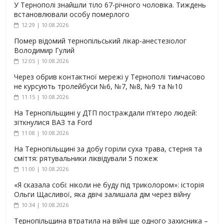
У Тернополі знайшли тіло 67-річного чоловіка. Тиждень
встановлювали особу померлого
12:29 | 10.08.2026
Помер відомий тернопільський лікар-анестезіолог
Володимир Гулий
12:05 | 10.08.2026
Через обрив контактної мережі у Тернополі тимчасово
не курсують тролейбуси №6, №7, №8, №9 та №10
11:15 | 10.08.2026
На Тернопільщині у ДТП постраждали п’ятеро людей:
зіткнулися ВАЗ та Ford
11:08 | 10.08.2026
На Тернопільщині за добу горіли суха трава, стерня та
сміття: рятувальники ліквідували 5 пожеж
11:00 | 10.08.2026
«Я сказала собі: ніколи не буду під триколором»: історія
Ольги Щасливої, яка двічі залишала дім через війну
10:34 | 10.08.2026
Тернопільщина втратила на війні ще одного захисника –