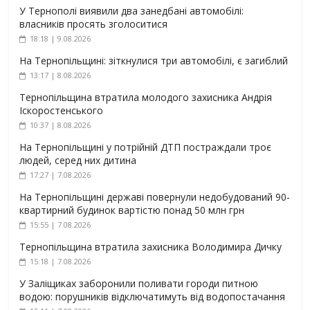
У Тернополі виявили два занедбані автомобілі:
власників просять зголоситися
18:18 | 9.08.2026
На Тернопільщині: зіткнулися три автомобілі, є загиблий
13:17 | 8.08.2026
Тернопільщина втратила молодого захисника Андрія
Іскоростенського
10:37 | 8.08.2026
На Тернопільщині у потрійній ДТП постраждали троє
людей, серед них дитина
17:27 | 7.08.2026
На Тернопільщині державі повернули недобудований 90-
квартирний будинок вартістю понад 50 млн грн
15:55 | 7.08.2026
Тернопільщина втратила захисника Володимира Дичку
15:18 | 7.08.2026
У Заліщиках заборонили поливати городи питною
водою: порушників відключатимуть від водопостачання