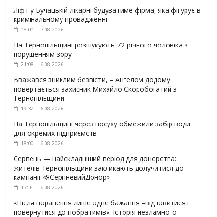
Ліфт у Бучацькій лікарні будуватиме фірма, яка фігурує в
кримінальному провадженні
08:00 | 7.08.2026
На Тернопільщині розшукують 72-річного чоловіка з
порушенням зору
21:08 | 6.08.2026
Вважався зниклим безвісти, – Ангелом додому
повертається захисник Михайло Скоробогатий з
Тернопільщини
19:32 | 6.08.2026
На Тернопільщині через посуху обмежили забір води
для окремих підприємств
18:00 | 6.08.2026
Серпень — найскладніший період для донорства:
жителів Тернопільщини закликають долучитися до
кампанії «ЯСерпневийДонор»
17:34 | 6.08.2026
«Після поранення лише одне бажання –відновитися і
повернутися до побратимів». Історія незламного