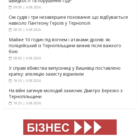
швидкості та порушення ПДР
09:09 | 6.08.2026
Сім судів і три незавершені поховання: що відбувається
навколо Пантеону Героїв у Тернополі
08:33 | 6.08.2026
Майже 10 годин під вогнем і атаками дронів: як
поліцейський із Тернопільщини вижив після важкого
бою
08:00 | 6.08.2026
У справі вбивства випускниці у Вишнівці поставлено
крапку: апеляцію захисту відхилили
18:35 | 5.08.2026
На війні загинув молодий захисник Дмитро Березко з
Тернопільщини
18:23 | 5.08.2026