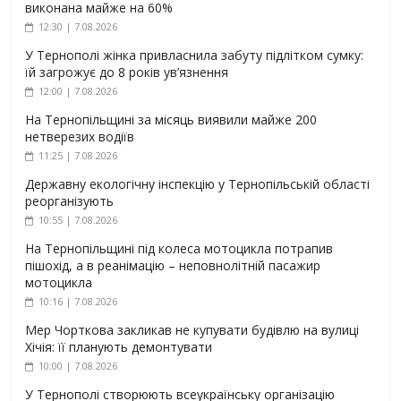
виконана майже на 60%
12:30 | 7.08.2026
У Тернополі жінка привласнила забуту підлітком сумку:
їй загрожує до 8 років ув’язнення
12:00 | 7.08.2026
На Тернопільщині за місяць виявили майже 200
нетверезих водіїв
11:25 | 7.08.2026
Державну екологічну інспекцію у Тернопільській області
реорганізують
10:55 | 7.08.2026
На Тернопільщині під колеса мотоцикла потрапив
пішохід, а в реанімацію – неповнолітній пасажир
мотоцикла
10:16 | 7.08.2026
Мер Чорткова закликав не купувати будівлю на вулиці
Хічія: її планують демонтувати
10:00 | 7.08.2026
У Тернополі створюють всеукраїнську організацію