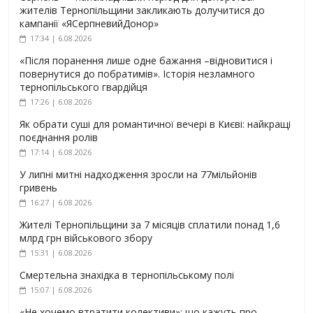
жителів Тернопільщини закликають долучитися до
кампанії «ЯСерпневийДонор»
17:34 | 6.08.2026
«Після поранення лише одне бажання –відновитися і
повернутися до побратимів». Історія незламного
тернопільського гвардійця
17:26 | 6.08.2026
Як обрати суші для романтичної вечері в Києві: найкращі
поєднання ролів
17:14 | 6.08.2026
У липні митні надходження зросли на 77мільйонів
гривень
16:27 | 6.08.2026
Жителі Тернопільщини за 7 місяців сплатили понад 1,6
млрд грн військового збору
15:31 | 6.08.2026
Смертельна знахідка в тернопільському полі
15:07 | 6.08.2026
«Не хочемо втратити колективи»: що кажуть про