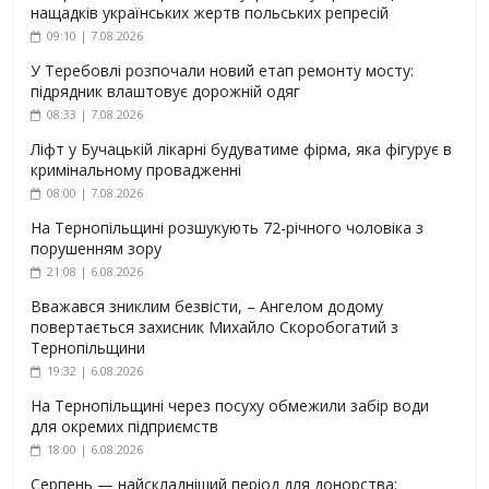
нащадків українських жертв польських репресій
09:10 | 7.08.2026
У Теребовлі розпочали новий етап ремонту мосту:
підрядник влаштовує дорожній одяг
08:33 | 7.08.2026
Ліфт у Бучацькій лікарні будуватиме фірма, яка фігурує в
кримінальному провадженні
08:00 | 7.08.2026
На Тернопільщині розшукують 72-річного чоловіка з
порушенням зору
21:08 | 6.08.2026
Вважався зниклим безвісти, – Ангелом додому
повертається захисник Михайло Скоробогатий з
Тернопільщини
19:32 | 6.08.2026
На Тернопільщині через посуху обмежили забір води
для окремих підприємств
18:00 | 6.08.2026
Серпень — найскладніший період для донорства: