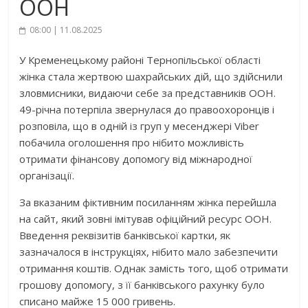
ООН
08:00 | 11.08.2025
У Кременецькому районі Тернопільської області
жінка стала жертвою шахрайських дій, що здійснили
зловмисники, видаючи себе за представників ООН.
49-річна потерпіла звернулася до правоохоронців і
розповіла, що в одній із груп у месенджері Viber
побачила оголошення про нібито можливість
отримати фінансову допомогу від міжнародної
організації.
За вказаним фіктивним посиланням жінка перейшла
на сайт, який зовні імітував офіційний ресурс ООН.
Введення реквізитів банківської картки, як
зазначалося в інструкціях, нібито мало забезпечити
отримання коштів. Однак замість того, щоб отримати
грошову допомогу, з її банківського рахунку було
списано майже 15 000 гривень.