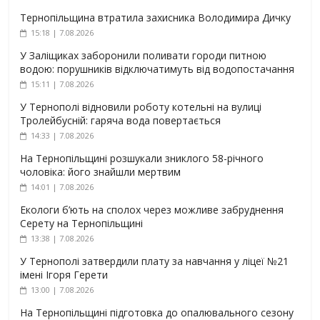
Тернопільщина втратила захисника Володимира Дичку
15:18 | 7.08.2026
У Заліщиках заборонили поливати городи питною
водою: порушників відключатимуть від водопостачання
15:11 | 7.08.2026
У Тернополі відновили роботу котельні на вулиці
Тролейбусній: гаряча вода повертається
14:33 | 7.08.2026
На Тернопільщині розшукали зниклого 58-річного
чоловіка: його знайшли мертвим
14:01 | 7.08.2026
Екологи б’ють на сполох через можливе забруднення
Серету на Тернопільщині
13:38 | 7.08.2026
У Тернополі затвердили плату за навчання у ліцеї №21
імені Ігоря Герети
13:00 | 7.08.2026
На Тернопільщині підготовка до опалювального сезону