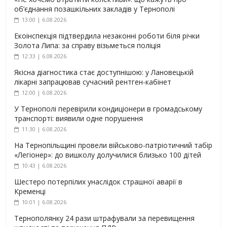
об’єднання позашкільних закладів у Тернополі
13:00 | 6.08.2026
Екоінспекція підтвердила незаконні роботи біля річки
Золота Липа: за справу візьметься поліція
12:33 | 6.08.2026
Якісна діагностика стає доступнішою: у Лановецькій
лікарні запрацював сучасний рентген-кабінет
12:00 | 6.08.2026
У Тернополі перевірили кондиціонери в громадському
транспорті: виявили одне порушення
11:30 | 6.08.2026
На Тернопільщині провели військово-патріотичний табір
«Легіонер»: до вишколу долучилися близько 100 дітей
10:43 | 6.08.2026
Шестеро потерпілих унаслідок страшної аварії в
Кременці
10:01 | 6.08.2026
Тернополянку 24 рази штрафували за перевищення