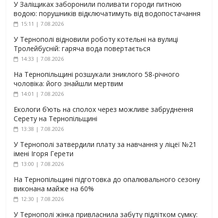
У Заліщиках заборонили поливати городи питною
водою: порушників відключатимуть від водопостачання
15:11 | 7.08.2026
У Тернополі відновили роботу котельні на вулиці
Тролейбусній: гаряча вода повертається
14:33 | 7.08.2026
На Тернопільщині розшукали зниклого 58-річного
чоловіка: його знайшли мертвим
14:01 | 7.08.2026
Екологи б’ють на сполох через можливе забруднення
Серету на Тернопільщині
13:38 | 7.08.2026
У Тернополі затвердили плату за навчання у ліцеї №21
імені Ігоря Герети
13:00 | 7.08.2026
На Тернопільщині підготовка до опалювального сезону
виконана майже на 60%
12:30 | 7.08.2026
У Тернополі жінка привласнила забуту підлітком сумку: