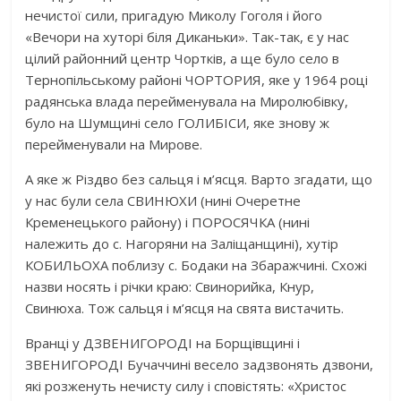
нечистої сили, пригадую Миколу Гоголя і його
«Вечори на хуторі біля Диканьки». Так-так, є у нас
цілий районний центр Чортків, а ще було село в
Тернопільському районі ЧОРТОРИЯ, яке у 1964 році
радянська влада перейменувала на Миролюбівку,
було на Шумщині село ГОЛИБІСИ, яке знову ж
перейменували на Мирове.
А яке ж Різдво без сальця і м’ясця. Варто згадати, що
у нас були села СВИНЮХИ (нині Очеретне
Кременецького району) і ПОРОСЯЧКА (нині
належить до с. Нагоряни на Заліщанщині), хутір
КОБИЛЬОХА поблизу с. Бодаки на Збаражчині. Схожі
назви носять і річки краю: Свинорийка, Кнур,
Свинюха. Тож сальця і м’ясця на свята вистачить.
Вранці у ДЗВЕНИГОРОДІ на Борщівщині і
ЗВЕНИГОРОДІ Бучаччині весело задзвонять дзвони,
які розженуть нечисту силу і сповістять: «Христос