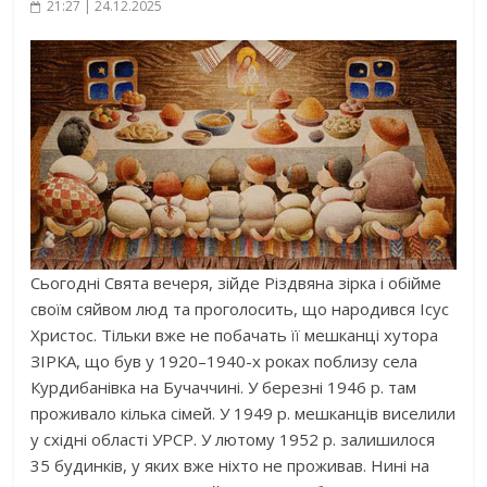
21:27 | 24.12.2025
Сьогодні Свята вечеря, зійде Різдвяна зірка і обійме
своїм сяйвом люд та проголосить, що народився Ісус
Христос. Тільки вже не побачать її мешканці хутора
ЗІРКА, що був у 1920–1940-х роках поблизу села
Курдибанівка на Бучаччині. У березні 1946 р. там
проживало кілька сімей. У 1949 р. мешканців виселили
у східні області УРСР. У лютому 1952 р. залишилося
35 будинків, у яких вже ніхто не проживав. Нині на