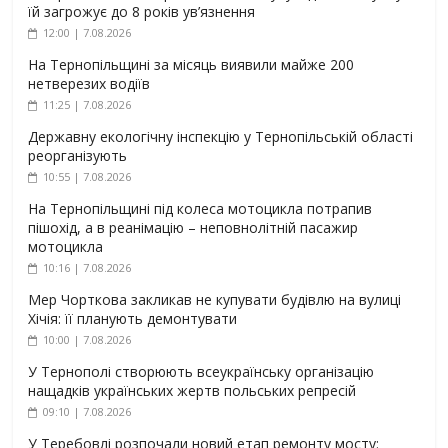
їй загрожує до 8 років ув’язнення
12:00 | 7.08.2026
На Тернопільщині за місяць виявили майже 200
нетверезих водіїв
11:25 | 7.08.2026
Державну екологічну інспекцію у Тернопільській області
реорганізують
10:55 | 7.08.2026
На Тернопільщині під колеса мотоцикла потрапив
пішохід, а в реанімацію – неповнолітній пасажир
мотоцикла
10:16 | 7.08.2026
Мер Чорткова закликав не купувати будівлю на вулиці
Хічія: її планують демонтувати
10:00 | 7.08.2026
У Тернополі створюють всеукраїнську організацію
нащадків українських жертв польських репресій
09:10 | 7.08.2026
У Теребовлі розпочали новий етап ремонту мосту: