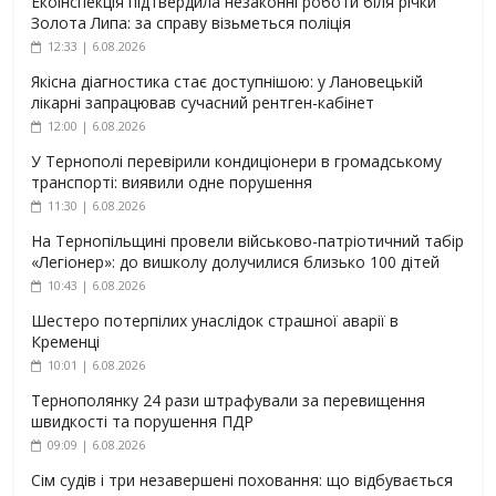
Екоінспекція підтвердила незаконні роботи біля річки
Золота Липа: за справу візьметься поліція
12:33 | 6.08.2026
Якісна діагностика стає доступнішою: у Лановецькій
лікарні запрацював сучасний рентген-кабінет
12:00 | 6.08.2026
У Тернополі перевірили кондиціонери в громадському
транспорті: виявили одне порушення
11:30 | 6.08.2026
На Тернопільщині провели військово-патріотичний табір
«Легіонер»: до вишколу долучилися близько 100 дітей
10:43 | 6.08.2026
Шестеро потерпілих унаслідок страшної аварії в
Кременці
10:01 | 6.08.2026
Тернополянку 24 рази штрафували за перевищення
швидкості та порушення ПДР
09:09 | 6.08.2026
Сім судів і три незавершені поховання: що відбувається