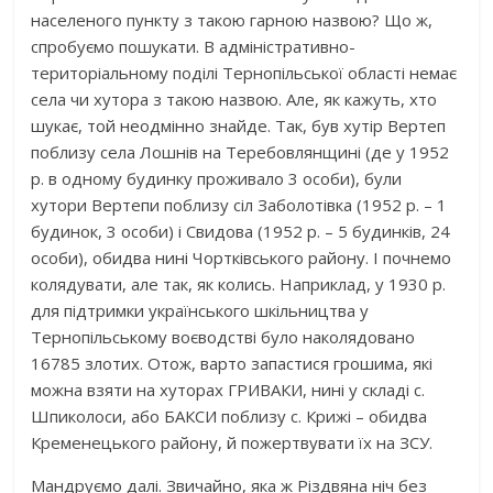
населеного пункту з такою гарною назвою? Що ж,
спробуємо пошукати. В адміністративно-
територіальному поділі Тернопільської області немає
села чи хутора з такою назвою. Але, як кажуть, хто
шукає, той неодмінно знайде. Так, був хутір Вертеп
поблизу села Лошнів на Теребовлянщині (де у 1952
р. в одному будинку проживало 3 особи), були
хутори Вертепи поблизу сіл Заболотівка (1952 р. – 1
будинок, 3 особи) і Свидова (1952 р. – 5 будинків, 24
особи), обидва нині Чортківського району. І почнемо
колядувати, але так, як колись. Наприклад, у 1930 р.
для підтримки українського шкільництва у
Тернопільському воєводстві було наколядовано
16785 злотих. Отож, варто запастися грошима, які
можна взяти на хуторах ГРИВАКИ, нині у складі с.
Шпиколоси, або БАКСИ поблизу с. Крижі – обидва
Кременецького району, й пожертвувати їх на ЗСУ.
Мандруємо далі. Звичайно, яка ж Різдвяна ніч без