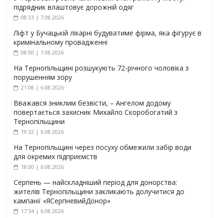
підрядник влаштовує дорожній одяг
08:33 | 7.08.2026
Ліфт у Бучацькій лікарні будуватиме фірма, яка фігурує в
кримінальному провадженні
08:00 | 7.08.2026
На Тернопільщині розшукують 72-річного чоловіка з
порушенням зору
21:08 | 6.08.2026
Вважався зниклим безвісти, – Ангелом додому
повертається захисник Михайло Скоробогатий з
Тернопільщини
19:32 | 6.08.2026
На Тернопільщині через посуху обмежили забір води
для окремих підприємств
18:00 | 6.08.2026
Серпень — найскладніший період для донорства:
жителів Тернопільщини закликають долучитися до
кампанії «ЯСерпневийДонор»
17:34 | 6.08.2026