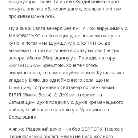
місці хутора – поле. Та й село Курдибанівка скоро
можуть зняти з облікових даних, оскільки нині там
проживає кілька осіб.
Ну а яка ж Свята вечеря без КУТІ? Тож вирушимо у с.
МАКОВИСЬКО на Козівщину, де візьмемо маку на
кутю, а потім – на Шумщину у с. КУТЯНКА, де
візьмемо її, щоб вистачило відразу на два Святих
вечора, або на Зборівщину у с. Розгадів на гору
«КУТЯНСЬКА». Зрештою, хочете чогось
вишуканішого, то помандруймо річкою Кутянка, яка
впадає у Вілію, до однойменного села, що на
Шумщині, і отримаємо Святвечір по-лемківськи –
ВІЛІЯ (Вилія, Велія). ДІДУХ виготовимо на
батьківщині духів предків у с. Духів Кременецького
району із зібраного врожаю у с. Урожайне на
Борщівщині.
А як же Різдвяний вечір і ніч без ВЕРТЕПУ. Невже у
Тернопільській області нема і не було жодного