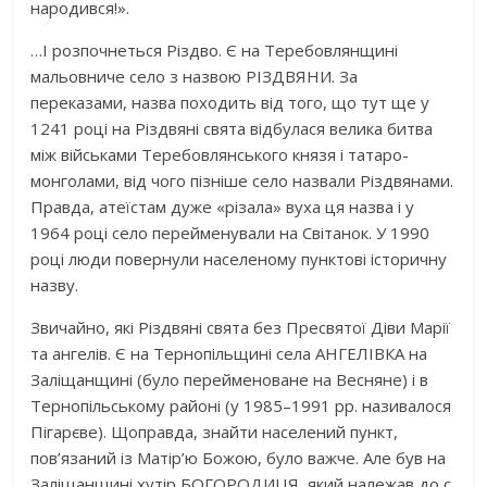
народився!».
…І розпочнеться Різдво. Є на Теребовлянщині
мальовниче село з назвою РІЗДВЯНИ. За
переказами, назва походить від того, що тут ще у
1241 році на Різдвяні свята відбулася велика битва
між військами Теребовлянського князя і татаро-
монголами, від чого пізніше село назвали Різдвянами.
Правда, атеїстам дуже «різала» вуха ця назва і у
1964 році село перейменували на Світанок. У 1990
році люди повернули населеному пунктові історичну
назву.
Звичайно, які Різдвяні свята без Пресвятої Діви Марії
та ангелів. Є на Тернопільщині села АНГЕЛІВКА на
Заліщанщині (було перейменоване на Весняне) і в
Тернопільському районі (у 1985–1991 рр. називалося
Пігарєве). Щоправда, знайти населений пункт,
пов’язаний із Матір’ю Божою, було важче. Але був на
Заліщанщині хутір БОГОРОДИЦЯ, який належав до с.