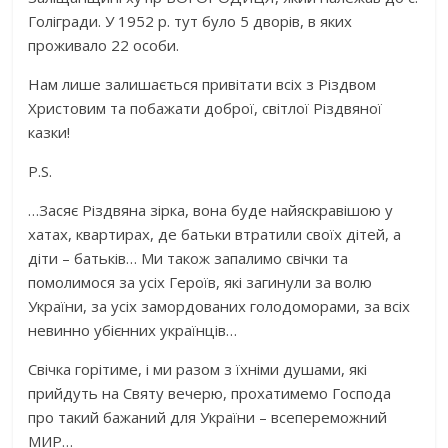
Голігради. У 1952 р. тут було 5 дворів, в яких
проживало 22 особи.
Нам лише залишається привітати всіх з Різдвом
Христовим та побажати доброї, світлої Різдвяної
казки!
P.S.
…Засяє Різдвяна зірка, вона буде найяскравішою у
хатах, квартирах, де батьки втратили своїх дітей, а
діти – батьків… Ми також запалимо свічки та
помолимося за усіх Героїв, які загинули за волю
України, за усіх замордованих голодоморами, за всіх
невинно убієнних українців…
Свічка горітиме, і ми разом з їхніми душами, які
прийдуть на Святу вечерю, прохатимемо Господа
про такий бажаний для України – всепереможний
МИР…