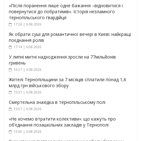
«Після поранення лише одне бажання –відновитися і
повернутися до побратимів». Історія незламного
тернопільського гвардійця
17:26 | 6.08.2026
Як обрати суші для романтичної вечері в Києві: найкращі
поєднання ролів
17:14 | 6.08.2026
У липні митні надходження зросли на 77мільйонів
гривень
16:27 | 6.08.2026
Жителі Тернопільщини за 7 місяців сплатили понад 1,6
млрд грн військового збору
15:31 | 6.08.2026
Смертельна знахідка в тернопільському полі
15:07 | 6.08.2026
«Не хочемо втратити колективи»: що кажуть про
об’єднання позашкільних закладів у Тернополі
13:00 | 6.08.2026