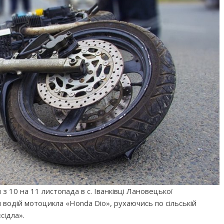
 10 на 11 листопада в с. Іванківці Лановецької
 водій мотоцикла «Honda Dio», рухаючись по сільській
сідла».