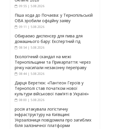
09:55 | 5.08.2026
Піша хода до Почаєва: у Тернопільській
ОВА зробили офіційну заяву
09:11 | 5.08.2026
Обираємо диспенсер для пива для
домашнього бару: Експертний гід
08:54 | 5.08.2026
Екологічний скандал на межі
Тернопільщини та Прикарпаття: через
річку насипали незаконну переправу
08:44 | 5.08.2026
Дарця Веретюк: «Пантеон Героїв у
Тернополі став початком нової
культури військової пам’яті в Україні»
08:00 | 5.08.2026
росія атакувала логістичну
інфраструктуру на Київщині:
Укрзалізниця повідомила про загиблих
біля залізничної платформи