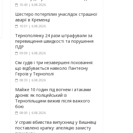
10:43 | 6.08.2026
Шестеро потерпілих унаслідок страшної
аварії в Кременці
10:01 | 6.08.2026
Тернополянку 24 рази штрафували за
перевищення швидкості та порушення
ПДР
09:09 | 6.08.2026
Сім судів і три незавершені поховання:
що відбувається навколо Пантеону
Героїв у Тернополі
08:33 | 6.08.2026
Майже 10 годин під вогнем і атаками
дронів: як поліцейський із
Тернопільщини вижив після важкого
бою
08:00 | 6.08.2026
У справі вбивства випускниці у Вишнівці
поставлено крапку: апеляцію захисту