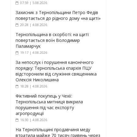
07:59 | 5.08.2026
Захисник з Тернопільщини Петро Федів
повертається до рідного дому «на щиті»
20:28 | 4.08.2026
Тернопільщина в скорботі: на щиті
повертається воїн Володимир
Паламарчук
19:17 | 4.08.2026
За непослух і порушення канонічного
порядку: Тернопільська єпархія ПЦУ
відсторонили від служіння священника
Олексія Николишина
18:28 | 4.08.2026
Фіктивний покупець у Чехії:
Тернопільська митниця викрила
порушення під час експорту
агропродукції
16:30 | 4.08.2026
На Тернопільщині продавчиня меду
втратила майже 70 тисяч гривень через