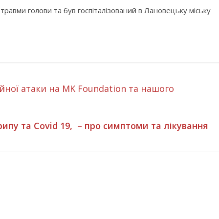
травми голови та був госпіталізований в Лановецьку міську
ної атаки на MK Foundation та нашого
ипу та Covid 19, – про симптоми та лікування