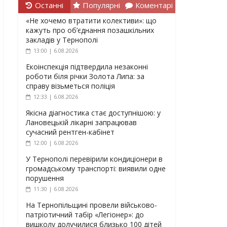
Останні
Популярні
Коментарі
«Не хочемо втратити колективи»: що
кажуть про об’єднання позашкільних
закладів у Тернополі
13:00 | 6.08.2026
Екоінспекція підтвердила незаконні
роботи біля річки Золота Липа: за
справу візьметься поліція
12:33 | 6.08.2026
Якісна діагностика стає доступнішою: у
Лановецькій лікарні запрацював
сучасний рентген-кабінет
12:00 | 6.08.2026
У Тернополі перевірили кондиціонери в
громадському транспорті: виявили одне
порушення
11:30 | 6.08.2026
На Тернопільщині провели військово-
патріотичний табір «Легіонер»: до
вишколу долучилися близько 100 дітей