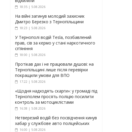
відхилили
18:35 | 5.08.2026
На війні загинув молодий захисник
Дмитро Березко з Тернопільщини
18:23 | 5.08.2026
У Тернополі водій Tesla, позбавлений
прав, сів за кермо у стані наркотичного
сп’яніння
18:00 | 5.08.2026
Протікав дах і не працювали душові: на
Тернопільщині лише після перевірки
покращили умови для ВПО
17:22 | 5.08.2026
«Щодня надходять скарги»: у громаді під
Тернополем просять поліцію посилити
контроль за мотоциклістами
16:38 | 5.08.2026
Нетверезий водій без посвідчення кинув
хабар у службове авто поліцейських
16:00 | 5.08.2026