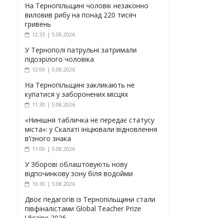
На Тернопільщині чоловік незаконно
виловив рибу на понад 220 тисяч
гривень
12:33 | 5.08.2026
У Тернополі патрульні затримали
підозрілого чоловіка
12:00 | 5.08.2026
На Тернопільщині закликають не
купатися у заборонених місцях
11:30 | 5.08.2026
«Нинішня табличка не передає статусу
міста»: у Скалаті ініціювали відновлення
в’їзного знака
11:00 | 5.08.2026
У Зборові облаштовують нову
відпочинкову зону біля водойми
10:30 | 5.08.2026
Двоє педагогів із Тернопільщини стали
півфіналістами Global Teacher Prize
Ukraine 2026