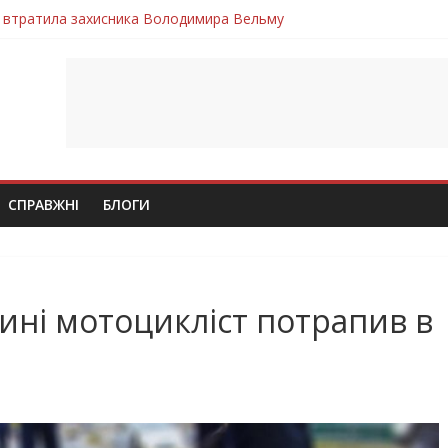
 втратила захисника Володимира Вельму
нопільщини Петро Федів повертається до рідного дому «на щиті»
в скорботі: на щиті повертається воїн Володимир Паламарчук
ння бойового завдання загинув захисник Юрій Пушкар з Тернопі
ув молодий захисник Дмитро Березко з Тернопільщини
СПРАВЖНІ
БЛОГИ
ині мотоцикліст потрапив в