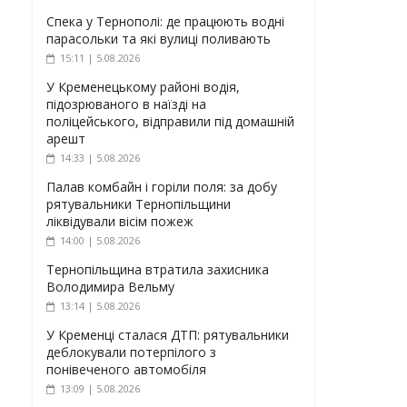
Спека у Тернополі: де працюють водні
парасольки та які вулиці поливають
15:11 | 5.08.2026
У Кременецькому районі водія,
підозрюваного в наїзді на
поліцейського, відправили під домашній
арешт
14:33 | 5.08.2026
Палав комбайн і горіли поля: за добу
рятувальники Тернопільщини
ліквідували вісім пожеж
14:00 | 5.08.2026
Тернопільщина втратила захисника
Володимира Вельму
13:14 | 5.08.2026
У Кременці сталася ДТП: рятувальники
деблокували потерпілого з
понівеченого автомобіля
13:09 | 5.08.2026