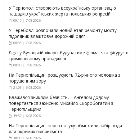
У Тернополі створюють всеукраїнську організацію
нащадків українських жертв польських репресій
09:10 | 7.08.2026
У Теребовлі розпочали новий етап ремонту мосту:
підрядник влаштовує дорожній одяг
08:33 | 7.08.2026
Ліфт у Бучацькій лікарні будуватиме фірма, яка фігурує в
кримінальному провадженні
08:00 | 7.08.2026
На Тернопільщині розшукують 72-річного чоловіка з
порушенням зору
21:08 | 6.08.2026
Вважався зниклим безвісти, – Ангелом додому
повертається захисник Михайло Скоробогатий з
Тернопільщини
19:32 | 6.08.2026
На Тернопільщині через посуху обмежили забір води
для окремих підприємств
18:00 | 6.08.2026