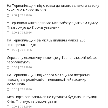
На Тернопільщині підготовка до опалювального сезону
виконана майже на 60%
12:30 | 7.08.2026
У Тернополі жінка привласнила забуту підлітком сумку:
їй загрожує до 8 років ув’язнення
12:00 | 7.08.2026
На Тернопільщині за місяць виявили майже 200
нетверезих водіїв
11:25 | 7.08.2026
Державну екологічну інспекцію у Тернопільській області
реорганізують
10:55 | 7.08.2026
На Тернопільщині під колеса мотоцикла потрапив
пішохід, а в реанімацію – неповнолітній пасажир
мотоцикла
10:16 | 7.08.2026
Мер Чорткова закликав не купувати будівлю на вулиці
Хічія: її планують демонтувати
10:00 | 7.08.2026