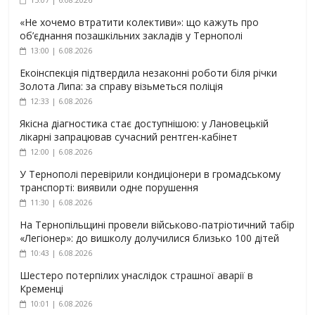
«Не хочемо втратити колективи»: що кажуть про
об’єднання позашкільних закладів у Тернополі
13:00 | 6.08.2026
Екоінспекція підтвердила незаконні роботи біля річки
Золота Липа: за справу візьметься поліція
12:33 | 6.08.2026
Якісна діагностика стає доступнішою: у Лановецькій
лікарні запрацював сучасний рентген-кабінет
12:00 | 6.08.2026
У Тернополі перевірили кондиціонери в громадському
транспорті: виявили одне порушення
11:30 | 6.08.2026
На Тернопільщині провели військово-патріотичний табір
«Легіонер»: до вишколу долучилися близько 100 дітей
10:43 | 6.08.2026
Шестеро потерпілих унаслідок страшної аварії в
Кременці
10:01 | 6.08.2026