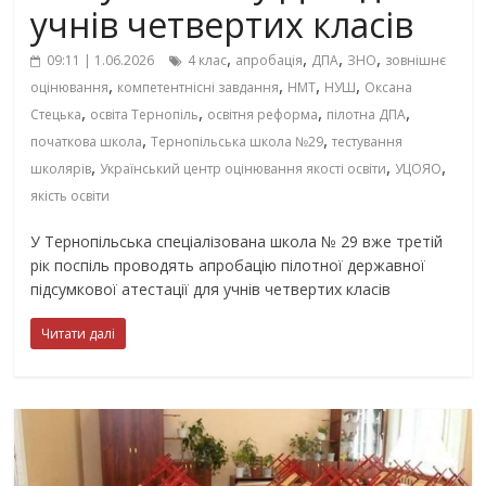
учнів четвертих класів
,
,
,
,
09:11 | 1.06.2026
4 клас
апробація
ДПА
ЗНО
зовнішнє
,
,
,
,
оцінювання
компетентнісні завдання
НМТ
НУШ
Оксана
,
,
,
,
Стецька
освіта Тернопіль
освітня реформа
пілотна ДПА
,
,
початкова школа
Тернопільська школа №29
тестування
,
,
,
школярів
Український центр оцінювання якості освіти
УЦОЯО
якість освіти
У Тернопільська спеціалізована школа № 29 вже третій
рік поспіль проводять апробацію пілотної державної
підсумкової атестації для учнів четвертих класів
Читати далі