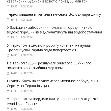
квартирний будинок вартістю понад 50 млн грн
15:55 | 7.08.2026
Тернопільщина втратила захисника Володимира Дичку
15:18 | 7.08.2026
У Заліщиках заборонили поливати городи питною
водою: порушників відключатимуть від водопостачання
15:11 | 7.08.2026
У Тернополі відновили роботу котельні на вулиці
Тролейбусній: гаряча вода повертається
14:33 | 7.08.2026
На Тернопільщині розшукали зниклого 58-річного
чоловіка: його знайшли мертвим
14:01 | 7.08.2026
Екологи б’ють на сполох через можливе забруднення
Серету на Тернопільщині
13:38 | 7.08.2026
У Тернополі затвердили плату за навчання у ліцеї №21
імені Ігоря Герети
13:00 | 7.08.2026