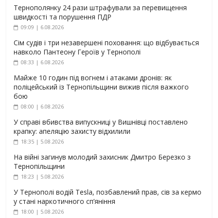
Тернополянку 24 рази штрафували за перевищення
швидкості та порушення ПДР
09:09 | 6.08.2026
Сім судів і три незавершені поховання: що відбувається
навколо Пантеону Героїв у Тернополі
08:33 | 6.08.2026
Майже 10 годин під вогнем і атаками дронів: як
поліцейський із Тернопільщини вижив після важкого
бою
08:00 | 6.08.2026
У справі вбивства випускниці у Вишнівці поставлено
крапку: апеляцію захисту відхилили
18:35 | 5.08.2026
На війні загинув молодий захисник Дмитро Березко з
Тернопільщини
18:23 | 5.08.2026
У Тернополі водій Tesla, позбавлений прав, сів за кермо
у стані наркотичного сп’яніння
18:00 | 5.08.2026