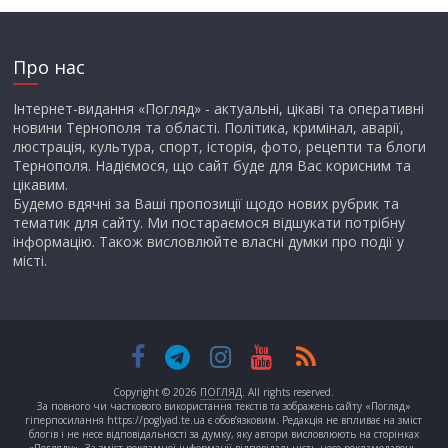
Про нас
Інтернет-видання «Погляд» - актуальні, цікаві та оперативні
новини Тернополя та області. Політика, кримінал, аварії,
люстрація, культура, спорт, історія, фото, рецепти та блоги
Тернополя. Надіємося, що сайт буде для Вас корисним та
цікавим.
Будемо вдячні за Ваші пропозиції щодо нових рубрик та
тематик для сайту. Ми постараємося відшукати потрібну
інформацію. Також висловлюйте власні думки про події у
місті.
Copyright © 2026
ПОГЛЯД
. All rights reserved.
За повного чи часткового використання текстів та зображень сайту «Погляд»
гіперпосилання https://poglyad.te.ua є обов’язковим. Редакція не впливає на зміст
блогів і не несе відповідальності за думку, яку автори висловлюють на сторінках