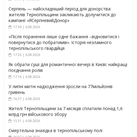
Серпень — найскладніший період для донорства:
жителів Тернопільщини закликають долучитися до
кампанії «ЯСерпневийДонор»
17:34 | 6.08.2026
«Після поранення лише одне бажання –відновитися і
повернутися до побратимів». Історія незламного
тернопільського гвардійця
17:26 | 6.08.2026
Як обрати суші для романтичної вечері в Києві: найкращі
поєднання ролів
17:14 | 6.08.2026
У липні митні надходження зросли на 77мільйонів
гривень
16:27 | 6.08.2026
Жителі Тернопільщини за 7 місяців сплатили понад 1,6
млрд грн військового збору
15:31 | 6.08.2026
Смертельна знахідка в тернопільському полі
15:07 | 6.08.2026