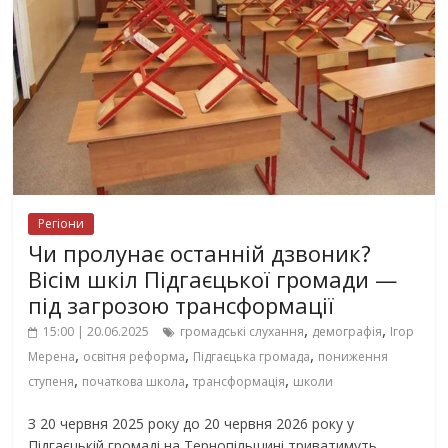
Регіони
Чи пролунає останній дзвоник?
Вісім шкіл Підгаєцької громади —
під загрозою трансформації
,
,
15:00 | 20.06.2025
громадські слухання
демографія
Ігор
,
,
,
Мерена
освітня реформа
Підгаєцька громада
пониження
,
,
,
ступеня
початкова школа
трансформація
школи
З 20 червня 2025 року до 20 червня 2026 року у
Підгаєцькій громаді на Тернопільщині триватимуть