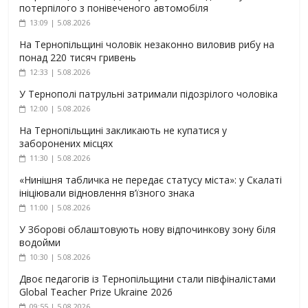
потерпілого з понівеченого автомобіля
13:09 | 5.08.2026
На Тернопільщині чоловік незаконно виловив рибу на
понад 220 тисяч гривень
12:33 | 5.08.2026
У Тернополі патрульні затримали підозрілого чоловіка
12:00 | 5.08.2026
На Тернопільщині закликають не купатися у
заборонених місцях
11:30 | 5.08.2026
«Нинішня табличка не передає статусу міста»: у Скалаті
ініціювали відновлення в’їзного знака
11:00 | 5.08.2026
У Зборові облаштовують нову відпочинкову зону біля
водойми
10:30 | 5.08.2026
Двоє педагогів із Тернопільщини стали півфіналістами
Global Teacher Prize Ukraine 2026
09:55 | 5.08.2026