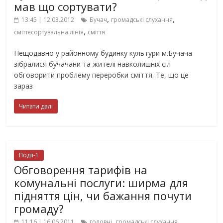
мав що сортувати?
,
,
13:45 | 12.03.2012
Бучач
громадські слухання
,
сміттєсортувальна лінія
сміття
Нещодавно у районному будинку культури м.Бучача
зібралися бучачани та жителі навколишніх сіл
обговорити проблему переробки сміття. Те, що це
зараз
Читати далі
Події-1
Обговорення тарифів на
комунальні послуги: ширма для
підняття цін, чи бажання почути
громаду?
,
,
11:16 | 16.06.2011
головні
громадські слухання