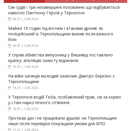
Сім судів і три незавершені поховання: що відбувається
навколо Пантеону Героїв у Тернополі
08:33 | 6.08.2026
Майже 10 годин під вогнем і атаками дронів: як
поліцейський із Тернопільщини вижив після важкого
бою
08:00 | 6.08.2026
У справі вбивства випускниці у Вишнівці поставлено
крапку: апеляцію захисту відхилили
18:35 | 5.08.2026
На війні загинув молодий захисник Дмитро Березко з
Тернопільщини
18:23 | 5.08.2026
У Тернополі водій Tesla, позбавлений прав, сів за кермо
у стані наркотичного сп’яніння
18:00 | 5.08.2026
Протікав дах і не працювали душові: на Тернопільщині
лише після перевірки покращили умови для ВПО
17:22 | 5.08.2026