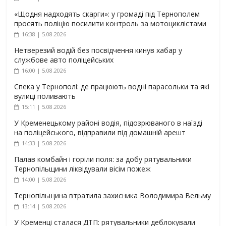
«Щодня надходять скарги»: у громаді під Тернополем
просять поліцію посилити контроль за мотоциклістами
16:38 | 5.08.2026
Нетверезий водій без посвідчення кинув хабар у
службове авто поліцейських
16:00 | 5.08.2026
Спека у Тернополі: де працюють водні парасольки та які
вулиці поливають
15:11 | 5.08.2026
У Кременецькому районі водія, підозрюваного в наїзді
на поліцейського, відправили під домашній арешт
14:33 | 5.08.2026
Палав комбайн і горіли поля: за добу рятувальники
Тернопільщини ліквідували вісім пожеж
14:00 | 5.08.2026
Тернопільщина втратила захисника Володимира Вельму
13:14 | 5.08.2026
У Кременці сталася ДТП: рятувальники деблокували