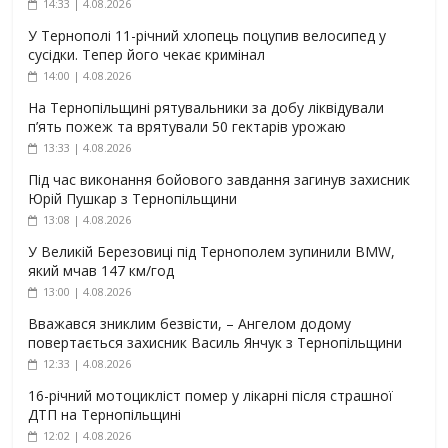
14:33 | 4.08.2026
У Тернополі 11-річний хлопець поцупив велосипед у
сусідки. Тепер його чекає кримінал
14:00 | 4.08.2026
На Тернопільщині рятувальники за добу ліквідували
п’ять пожеж та врятували 50 гектарів урожаю
13:33 | 4.08.2026
Під час виконання бойового завдання загинув захисник
Юрій Пушкар з Тернопільщини
13:08 | 4.08.2026
У Великій Березовиці під Тернополем зупинили BMW,
який мчав 147 км/год
13:00 | 4.08.2026
Вважався зниклим безвісти, – Ангелом додому
повертається захисник Василь Янчук з Тернопільщини
12:33 | 4.08.2026
16-річний мотоцикліст помер у лікарні після страшної
ДТП на Тернопільщині
12:02 | 4.08.2026