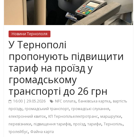
Новини Тернополя
У Тернополі
пропонують підвищити
тариф на проїзд у
громадському
транспорті до 26 грн
,
,
16:00 | 29.05.2026
NFC оплата
банківська картка
вартість
,
,
,
проїзду
громадський транспорт
громадські слухання
,
,
,
електронний квиток
КП Тернопільелектротранс
маршрутки
,
,
,
,
,
перевізники
підвищення тарифів
проїзд
тарифи
Тернопіль
,
тролейбус
Файна карта