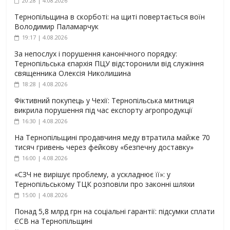
20:28 | 4.08.2026
Тернопільщина в скорботі: на щиті повертається воїн
Володимир Паламарчук
19:17 | 4.08.2026
За непослух і порушення канонічного порядку:
Тернопільська єпархія ПЦУ відсторонили від служіння
священника Олексія Николишина
18:28 | 4.08.2026
Фіктивний покупець у Чехії: Тернопільська митниця
викрила порушення під час експорту агропродукції
16:30 | 4.08.2026
На Тернопільщині продавчиня меду втратила майже 70
тисяч гривень через фейкову «безпечну доставку»
16:00 | 4.08.2026
«СЗЧ не вирішує проблему, а ускладнює її»: у
Тернопільському ТЦК розповіли про законні шляхи
15:00 | 4.08.2026
Понад 5,8 млрд грн на соціальні гарантії: підсумки сплати
ЄСВ на Тернопільщині