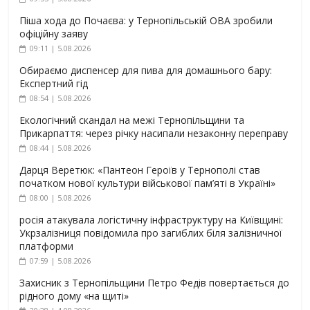
Піша хода до Почаєва: у Тернопільській ОВА зробили
офіційну заяву
09:11 | 5.08.2026
Обираємо диспенсер для пива для домашнього бару:
Експертний гід
08:54 | 5.08.2026
Екологічний скандал на межі Тернопільщини та
Прикарпаття: через річку насипали незаконну переправу
08:44 | 5.08.2026
Дарця Веретюк: «Пантеон Героїв у Тернополі став
початком нової культури військової пам’яті в Україні»
08:00 | 5.08.2026
росія атакувала логістичну інфраструктуру на Київщині:
Укрзалізниця повідомила про загиблих біля залізничної
платформи
07:59 | 5.08.2026
Захисник з Тернопільщини Петро Федів повертається до
рідного дому «на щиті»