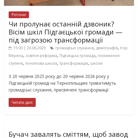
Регіони
Чи пролунає останній дзвоник?
Вісім шкіл Підгаєцької громади —
під загрозою трансформації
,
,
15:00 | 20.06.2025
громадські слухання
демографія
Ігор
,
,
,
Мерена
освітня реформа
Підгаєцька громада
пониження
,
,
,
ступеня
початкова школа
трансформація
школи
З 20 червня 2025 року до 20 червня 2026 року у
Підгаєцькій громаді на Тернопільщині триватимуть
громадські слухання, присвячені трансформації
Читати далі
Бучач завалять сміттям, щоб завод