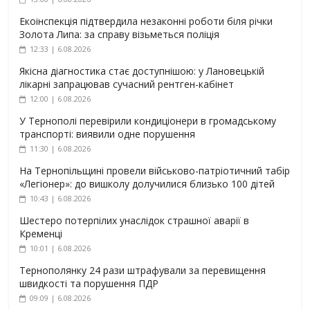
Екоінспекція підтвердила незаконні роботи біля річки
Золота Липа: за справу візьметься поліція
12:33 | 6.08.2026
Якісна діагностика стає доступнішою: у Лановецькій
лікарні запрацював сучасний рентген-кабінет
12:00 | 6.08.2026
У Тернополі перевірили кондиціонери в громадському
транспорті: виявили одне порушення
11:30 | 6.08.2026
На Тернопільщині провели військово-патріотичний табір
«Легіонер»: до вишколу долучилися близько 100 дітей
10:43 | 6.08.2026
Шестеро потерпілих унаслідок страшної аварії в
Кременці
10:01 | 6.08.2026
Тернополянку 24 рази штрафували за перевищення
швидкості та порушення ПДР
09:09 | 6.08.2026