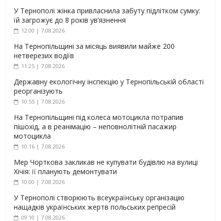
У Тернополі жінка привласнила забуту підлітком сумку:
їй загрожує до 8 років ув’язнення
12:00 | 7.08.2026
На Тернопільщині за місяць виявили майже 200
нетверезих водіїв
11:25 | 7.08.2026
Державну екологічну інспекцію у Тернопільській області
реорганізують
10:55 | 7.08.2026
На Тернопільщині під колеса мотоцикла потрапив
пішохід, а в реанімацію – неповнолітній пасажир
мотоцикла
10:16 | 7.08.2026
Мер Чорткова закликав не купувати будівлю на вулиці
Хічія: її планують демонтувати
10:00 | 7.08.2026
У Тернополі створюють всеукраїнську організацію
нащадків українських жертв польських репресій
09:10 | 7.08.2026