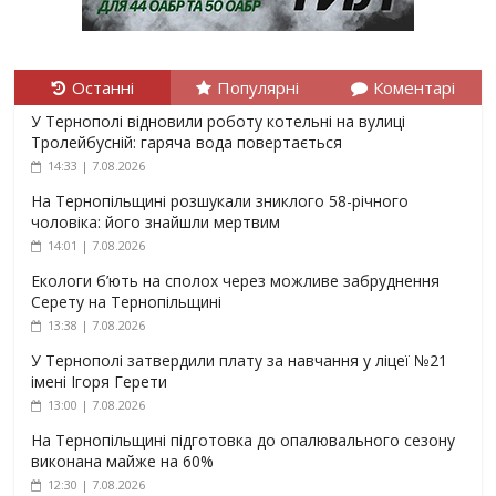
Останні
Популярні
Коментарі
У Тернополі відновили роботу котельні на вулиці
Тролейбусній: гаряча вода повертається
14:33 | 7.08.2026
На Тернопільщині розшукали зниклого 58-річного
чоловіка: його знайшли мертвим
14:01 | 7.08.2026
Екологи б’ють на сполох через можливе забруднення
Серету на Тернопільщині
13:38 | 7.08.2026
У Тернополі затвердили плату за навчання у ліцеї №21
імені Ігоря Герети
13:00 | 7.08.2026
На Тернопільщині підготовка до опалювального сезону
виконана майже на 60%
12:30 | 7.08.2026