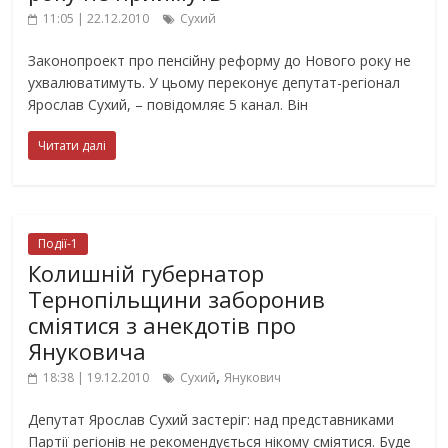
11:05 | 22.12.2010
Сухий
Законопроект про пенсійну реформу до Нового року не
ухвалюватимуть. У цьому переконує депутат-регіонал
Ярослав Сухий, – повідомляє 5 канал. Він
Читати далі
Події-1
Колишній губернатор
Тернопільщини заборонив
сміятися з анекдотів про
Януковича
,
18:38 | 19.12.2010
Сухий
Янукович
Депутат Ярослав Сухий застеріг: над представниками
Партії регіонів не рекомендується нікому сміятися. Буде