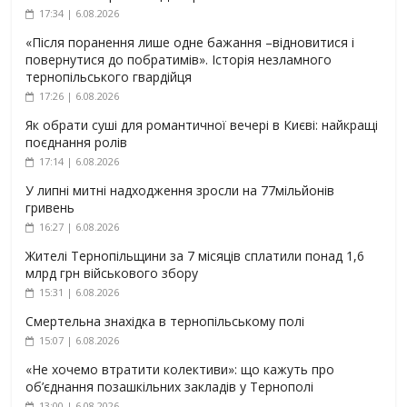
17:34 | 6.08.2026
«Після поранення лише одне бажання –відновитися і
повернутися до побратимів». Історія незламного
тернопільського гвардійця
17:26 | 6.08.2026
Як обрати суші для романтичної вечері в Києві: найкращі
поєднання ролів
17:14 | 6.08.2026
У липні митні надходження зросли на 77мільйонів
гривень
16:27 | 6.08.2026
Жителі Тернопільщини за 7 місяців сплатили понад 1,6
млрд грн військового збору
15:31 | 6.08.2026
Смертельна знахідка в тернопільському полі
15:07 | 6.08.2026
«Не хочемо втратити колективи»: що кажуть про
об’єднання позашкільних закладів у Тернополі
13:00 | 6.08.2026