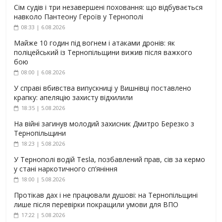
Сім судів і три незавершені поховання: що відбувається
навколо Пантеону Героїв у Тернополі
08:33 | 6.08.2026
Майже 10 годин під вогнем і атаками дронів: як
поліцейський із Тернопільщини вижив після важкого
бою
08:00 | 6.08.2026
У справі вбивства випускниці у Вишнівці поставлено
крапку: апеляцію захисту відхилили
18:35 | 5.08.2026
На війні загинув молодий захисник Дмитро Березко з
Тернопільщини
18:23 | 5.08.2026
У Тернополі водій Tesla, позбавлений прав, сів за кермо
у стані наркотичного сп’яніння
18:00 | 5.08.2026
Протікав дах і не працювали душові: на Тернопільщині
лише після перевірки покращили умови для ВПО
17:22 | 5.08.2026