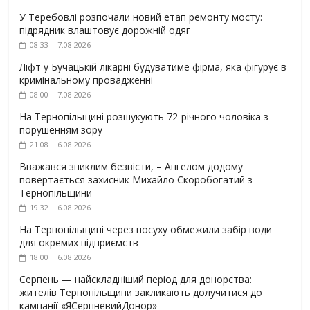
У Теребовлі розпочали новий етап ремонту мосту:
підрядник влаштовує дорожній одяг
08:33 | 7.08.2026
Ліфт у Бучацькій лікарні будуватиме фірма, яка фігурує в
кримінальному провадженні
08:00 | 7.08.2026
На Тернопільщині розшукують 72-річного чоловіка з
порушенням зору
21:08 | 6.08.2026
Вважався зниклим безвісти, – Ангелом додому
повертається захисник Михайло Скоробогатий з
Тернопільщини
19:32 | 6.08.2026
На Тернопільщині через посуху обмежили забір води
для окремих підприємств
18:00 | 6.08.2026
Серпень — найскладніший період для донорства:
жителів Тернопільщини закликають долучитися до
кампанії «ЯСерпневийДонор»