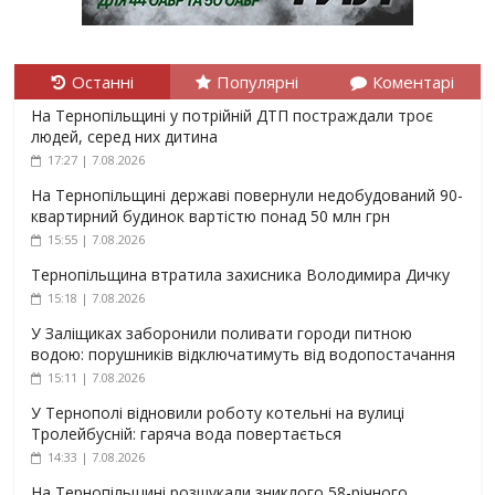
Останні
Популярні
Коментарі
На Тернопільщині у потрійній ДТП постраждали троє
людей, серед них дитина
17:27 | 7.08.2026
На Тернопільщині державі повернули недобудований 90-
квартирний будинок вартістю понад 50 млн грн
15:55 | 7.08.2026
Тернопільщина втратила захисника Володимира Дичку
15:18 | 7.08.2026
У Заліщиках заборонили поливати городи питною
водою: порушників відключатимуть від водопостачання
15:11 | 7.08.2026
У Тернополі відновили роботу котельні на вулиці
Тролейбусній: гаряча вода повертається
14:33 | 7.08.2026
На Тернопільщині розшукали зниклого 58-річного