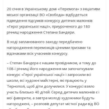
20 січня в Українському домі «Перемога» з ініціативи
міської організації ВО «Свобода» відбудеться
підведення підсумків конкурсу дитячих малюнків
«Герої української нації», приуроченого до 180
річниці народження Степана Бандери.
В ході запланованого заходу передбачено
нагородження переможців цінними призами та
відзнаками всіх учасників конкурсу.
– Степан Бандера є нашим провідником, а тому до
108-ї річниці його народження ми започаткували
конкурс «Герої української нації» і запросили всі
школи, всі художні майстерні, які працюють у
Тернополі, щоб діти долучилися. У конкурсі взяло
участь близько 40 дітей. Серед дитячих малюнків є і
мої фаворити, а завтра молоді художники будуть
нагороджені, – розповів депутат місткої ради від ВО