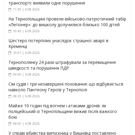
транспорті: виявили одне порушення
11:30 | 6.08.2026
На Тернопільщині провели військово-патріотичний табір
«Легіонер»: до вишколу долучилися близько 100 дітей
10:43 | 6.08.2026
Шестеро потерпілих унаслідок страшної аварії в
Кременці
10:01 | 6.08.2026
Тернополянку 24 рази штрафували за перевищення
швидкості та порушення ПДР
09:09 | 6.08.2026
Сім судів і три незавершені поховання: що відбувається
навколо Пантеону Героїв у Тернополі
08:33 | 6.08.2026
Майже 10 годин під вогнем і атаками дронів: як
поліцейський із Тернопільщини вижив після важкого
бою
08:00 | 6.08.2026
У справі вбивства випускниці у Вишнівці поставлено