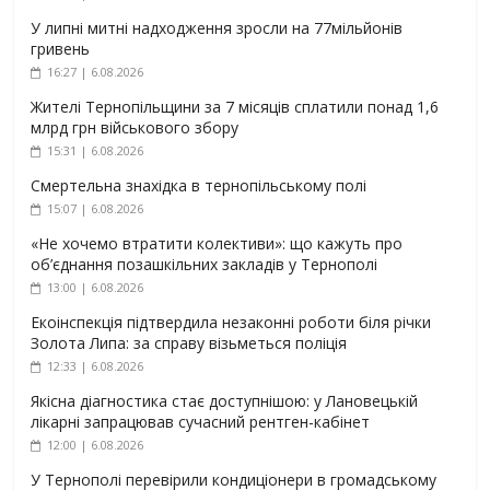
У липні митні надходження зросли на 77мільйонів
гривень
16:27 | 6.08.2026
Жителі Тернопільщини за 7 місяців сплатили понад 1,6
млрд грн військового збору
15:31 | 6.08.2026
Смертельна знахідка в тернопільському полі
15:07 | 6.08.2026
«Не хочемо втратити колективи»: що кажуть про
об’єднання позашкільних закладів у Тернополі
13:00 | 6.08.2026
Екоінспекція підтвердила незаконні роботи біля річки
Золота Липа: за справу візьметься поліція
12:33 | 6.08.2026
Якісна діагностика стає доступнішою: у Лановецькій
лікарні запрацював сучасний рентген-кабінет
12:00 | 6.08.2026
У Тернополі перевірили кондиціонери в громадському