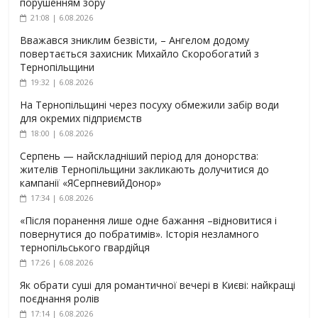
порушенням зору
21:08 | 6.08.2026
Вважався зниклим безвісти, – Ангелом додому
повертається захисник Михайло Скоробогатий з
Тернопільщини
19:32 | 6.08.2026
На Тернопільщині через посуху обмежили забір води
для окремих підприємств
18:00 | 6.08.2026
Серпень — найскладніший період для донорства:
жителів Тернопільщини закликають долучитися до
кампанії «ЯСерпневийДонор»
17:34 | 6.08.2026
«Після поранення лише одне бажання –відновитися і
повернутися до побратимів». Історія незламного
тернопільського гвардійця
17:26 | 6.08.2026
Як обрати суші для романтичної вечері в Києві: найкращі
поєднання ролів
17:14 | 6.08.2026