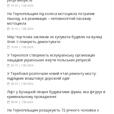
реорганізують
10:55 | 7.08.2026
На Тернопільщині під колеса мотоцикла потрапив
пішохід, а в реанімацію – неповнолітній пасажир
мотоцикла
10:16 | 7.08.2026
Мер Чорткова закликав не купувати будівлю на вулиці
Хічія: її планують демонтувати
10:00 | 7.08.2026
У Тернополі створюють всеукраїнську організацію
нащадків українських жертв польських репресій
09:10 | 7.08.2026
У Теребовлі розпочали новий етап ремонту мосту:
підрядник влаштовує дорожній одяг
08:33 | 7.08.2026
Ліфт у Бучацькій лікарні будуватиме фірма, яка фігурує в
кримінальному провадженні
08:00 | 7.08.2026
На Тернопільщині розшукують 72-річного чоловіка з