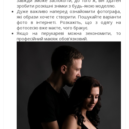
завжди зможе заспокоїти, до того ж, він здатен
зробити розкішні знімки з будь-якою моделлю.
Дуже важливо наперед ознайомити фотографа,
які образи хочете створити. Пошукайте варіанти
фото в інтернеті. Розкажіть, що з одягу на
фотосесію вже маєте, чого бракує.
Якщо на перукареві можна зекономити, то
професійний макіяж обов’язковий.