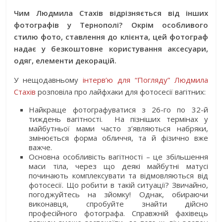
Чим Людмила Стахів відрізняється від інших
фотографів у Тернополі? Окрім особливого
стилю фото, ставлення до клієнта, цей фотограф
надає у безкоштовне користування аксесуари,
одяг, елементи декорацій.
У нещодавньому
інтерв’ю для “Погляду” Людмила
Стахів
розповіла про лайфхаки для фотосесії вагітних:
Найкраще фотографуватися з 26-го по 32-й
тиждень вагітності. На пізніших термінах у
майбутньої мами часто з’являються набряки,
змінюється форма обличчя, та й фізично вже
важче.
Основна особливість вагітності – це збільшення
маси тіла, через що деякі майбутні матусі
починають комплексувати та відмовляються від
фотосесії. Що робити в такій ситуації? Звичайно,
погоджуйтесь на зйомку! Однак, обираючи
виконавця, спробуйте знайти дійсно
професійного фотографа. Справжній фахівець