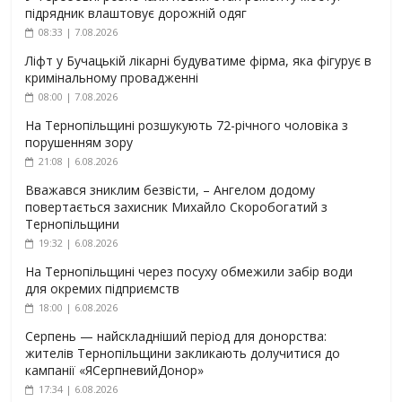
підрядник влаштовує дорожній одяг
08:33 | 7.08.2026
Ліфт у Бучацькій лікарні будуватиме фірма, яка фігурує в
кримінальному провадженні
08:00 | 7.08.2026
На Тернопільщині розшукують 72-річного чоловіка з
порушенням зору
21:08 | 6.08.2026
Вважався зниклим безвісти, – Ангелом додому
повертається захисник Михайло Скоробогатий з
Тернопільщини
19:32 | 6.08.2026
На Тернопільщині через посуху обмежили забір води
для окремих підприємств
18:00 | 6.08.2026
Серпень — найскладніший період для донорства:
жителів Тернопільщини закликають долучитися до
кампанії «ЯСерпневийДонор»
17:34 | 6.08.2026