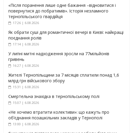
«Після поранення лише одне бажання –відновитися і
повернутися до побратимів». Історія незламного
тернопільського гвардійця
17:26 | 6.08.2026
Як обрати суші для романтичної вечері в Києві: найкращі
поєднання ролів
17:14 | 6.08.2026
У липні митні надходження зросли на 77мільйонів
гривень
16:27 | 6.08.2026
Жителі Тернопільщини за 7 місяців сплатили понад 1,6
млрд грн військового збору
15:31 | 6.08.2026
Смертельна знахідка в тернопільському полі
15:07 | 6.08.2026
«Не хочемо втратити колективи»: що кажуть про
об’єднання позашкільних закладів у Тернополі
13:00 | 6.08.2026