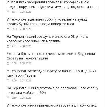
У Заліщиках заборонили поливати городи питною
водою: порушників відключатимуть від водопостачання
15:11 | 7.08.2026
У Тернополі відновили роботу котельні на вулиці
Тролейбусній: гаряча вода повертається
14:33 | 7.08.2026
На Тернопільщині розшукали зниклого 58-річного
чоловіка: його знайшли мертвим
14:01 | 7.08.2026
Екологи б’ють на сполох через можливе забруднення
Серету на Тернопільщині
13:38 | 7.08.2026
У Тернополі затвердили плату за навчання у ліцеї №21
імені Ігоря Герети
13:00 | 7.08.2026
На Тернопільщині підготовка до опалювального сезону
виконана майже на 60%
12:30 | 7.08.2026
У Тернополі жінка привласнила забуту підлітком сумку: