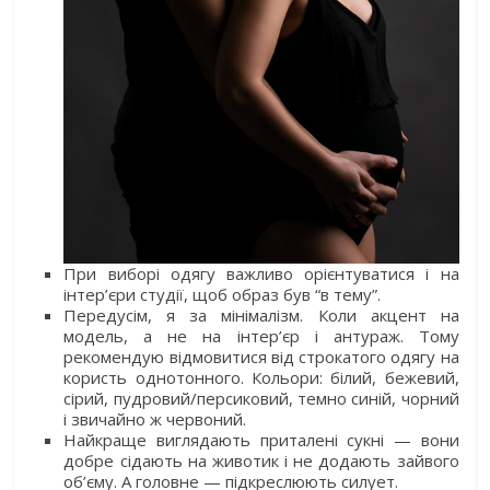
При виборі одягу важливо орієнтуватися і на
інтер’єри студії, щоб образ був “в тему”.
Передусім, я за мінімалізм. Коли акцент на
модель, а не на інтер’єр і антураж.
Тому
рекомендую відмовитися від строкатого одягу на
користь однотонного. Кольори: білий, бежевий,
сірий, пудровий/персиковий, темно синій, чорний
і звичайно ж червоний.
Найкраще виглядають приталені сукні — вони
добре сідають на животик і не додають зайвого
об’єму. А головне — підкреслюють силует.