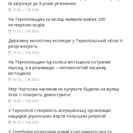
їй загрожує до 8 років ув’язнення
12:00 | 7.08.2026
На Тернопільщині за місяць виявили майже 200
нетверезих водіїв
11:25 | 7.08.2026
Державну екологічну інспекцію у Тернопільській області
реорганізують
10:55 | 7.08.2026
На Тернопільщині під колеса мотоцикла потрапив
пішохід, а в реанімацію – неповнолітній пасажир
мотоцикла
10:16 | 7.08.2026
Мер Чорткова закликав не купувати будівлю на вулиці
Хічія: її планують демонтувати
10:00 | 7.08.2026
У Тернополі створюють всеукраїнську організацію
нащадків українських жертв польських репресій
09:10 | 7.08.2026
У Теребовлі розпочали новий етап ремонту мосту: