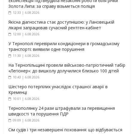
Екоінспекція підтвердила незаконні роботи біля річки
Золота Липа: за справу візьметься поліція
12:33 | 6.08.2026
Якісна діагностика стає доступнішою: у Лановецькій
лікарні запрацював сучасний рентген-кабінет
12:00 | 6.08.2026
У Тернополі перевірили кондиціонери в громадському
транспорті: виявили одне порушення
11:30 | 6.08.2026
На Тернопільщині провели військово-патріотичний табір
«Легіонер»: до вишколу долучилися близько 100 дітей
10:43 | 6.08.2026
Шестеро потерпілих унаслідок страшної аварії в
Кременці
10:01 | 6.08.2026
Тернополянку 24 рази штрафували за перевищення
швидкості та порушення ПДР
09:09 | 6.08.2026
Сім судів і три незавершені поховання: що відбувається