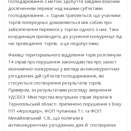
господарювання з метою здобуття завдяки власним
досягненням переваг над іншими суб’єктами
господарювання…». Однак трапляється, що учасники
торгів попередньо домовляються між собою про
забезпечення перемоги у торгах одного з них. Така
координація призводить до усунення конкуренції під
час проведення торгів, а це недопустимо.
Фахівці територіального відділення торік розглянули
14 справ про порушення законодавства про захист
економічної конкуренції у вигляді антиконкурентних
узгоджених дій суб’єктів господарювання, які
стосуються спотворення результатів торгів.
Приміром, за результатами розгляду звернення
УДСБЕЗ Міністерства внутрішніх справ України в
Тернопільській області припинено порушення з боку
ПП «Агролідер», ФОП Чупанова Т.І. та ФОП
Михайловський С.В., що полягали в
антиконкурентних узгоджених діях й спотворенні