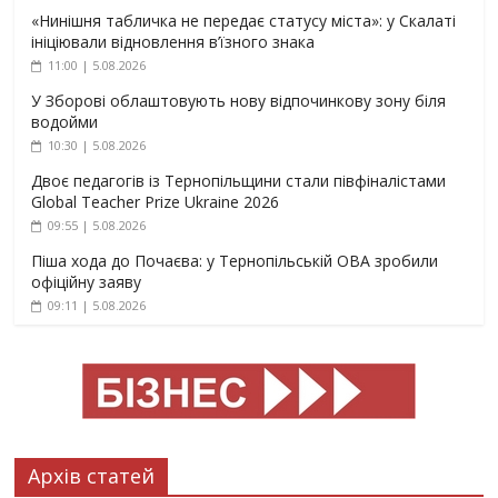
«Нинішня табличка не передає статусу міста»: у Скалаті
ініціювали відновлення в’їзного знака
11:00 | 5.08.2026
У Зборові облаштовують нову відпочинкову зону біля
водойми
10:30 | 5.08.2026
Двоє педагогів із Тернопільщини стали півфіналістами
Global Teacher Prize Ukraine 2026
09:55 | 5.08.2026
Піша хода до Почаєва: у Тернопільській ОВА зробили
офіційну заяву
09:11 | 5.08.2026
Архів статей