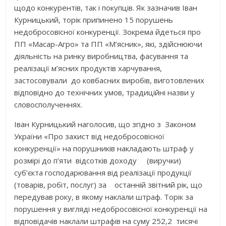
щодо конкурентів, так і покупців. Як зазначив Іван
Курницький, торік припинено 15 порушень
недобросовісної конкуренції. Зокрема йдеться про
ПП «Масар-Агро» та ПП «М’ясник», які, здійснюючи
діяльність на ринку виробництва, фасування та
реалізації м’ясних продуктів харчування,
застосовували до ковбасних виробів, виготовлених
відповідно до технічних умов, традиційні назви у
словосполученнях.
Іван Курницький наголосив, що згідно з Законом
України «Про захист від недобросовісної
конкуренції» на порушників накладають штраф у
розмірі до п’яти відсотків доходу (виручки)
суб’єкта господарювання від реалізації продукції
(товарів, робіт, послуг) за останній звітний рік, що
передував року, в якому наклали штраф. Торік за
порушення у вигляді недобросовісної конкуренції на
відповідачів наклали штрафів на суму 252,2 тисячі