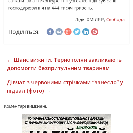
санкцій за антиконкурентні узгоджені дії суб’єктів
господарювання на 444 тисячі гривень.
Лідія ХМІЛЯР,
Свобода
Поділіться:
←
Шанс вижити. Тернополян закликають
допомогти безпритульним тваринам
Дівчат з червоними стрічками “занесло” у
підвал (фото)
→
Коментарі вимкнені.