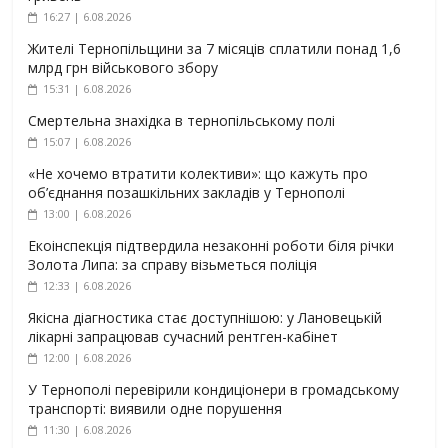
16:27 | 6.08.2026
Жителі Тернопільщини за 7 місяців сплатили понад 1,6
млрд грн військового збору
15:31 | 6.08.2026
Смертельна знахідка в тернопільському полі
15:07 | 6.08.2026
«Не хочемо втратити колективи»: що кажуть про
об’єднання позашкільних закладів у Тернополі
13:00 | 6.08.2026
Екоінспекція підтвердила незаконні роботи біля річки
Золота Липа: за справу візьметься поліція
12:33 | 6.08.2026
Якісна діагностика стає доступнішою: у Лановецькій
лікарні запрацював сучасний рентген-кабінет
12:00 | 6.08.2026
У Тернополі перевірили кондиціонери в громадському
транспорті: виявили одне порушення
11:30 | 6.08.2026