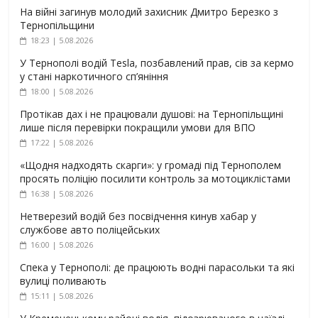
На війні загинув молодий захисник Дмитро Березко з
Тернопільщини
18:23 | 5.08.2026
У Тернополі водій Tesla, позбавлений прав, сів за кермо
у стані наркотичного сп’яніння
18:00 | 5.08.2026
Протікав дах і не працювали душові: на Тернопільщині
лише після перевірки покращили умови для ВПО
17:22 | 5.08.2026
«Щодня надходять скарги»: у громаді під Тернополем
просять поліцію посилити контроль за мотоциклістами
16:38 | 5.08.2026
Нетверезий водій без посвідчення кинув хабар у
службове авто поліцейських
16:00 | 5.08.2026
Спека у Тернополі: де працюють водні парасольки та які
вулиці поливають
15:11 | 5.08.2026