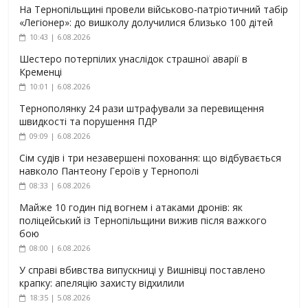
На Тернопільщині провели військово-патріотичний табір
«Легіонер»: до вишколу долучилися близько 100 дітей
10:43 | 6.08.2026
Шестеро потерпілих унаслідок страшної аварії в
Кременці
10:01 | 6.08.2026
Тернополянку 24 рази штрафували за перевищення
швидкості та порушення ПДР
09:09 | 6.08.2026
Сім судів і три незавершені поховання: що відбувається
навколо Пантеону Героїв у Тернополі
08:33 | 6.08.2026
Майже 10 годин під вогнем і атаками дронів: як
поліцейський із Тернопільщини вижив після важкого
бою
08:00 | 6.08.2026
У справі вбивства випускниці у Вишнівці поставлено
крапку: апеляцію захисту відхилили
18:35 | 5.08.2026