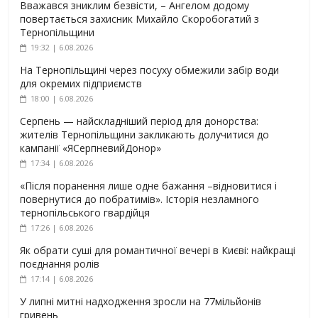
Вважався зниклим безвісти, – Ангелом додому
повертається захисник Михайло Скоробогатий з
Тернопільщини
19:32 | 6.08.2026
На Тернопільщині через посуху обмежили забір води
для окремих підприємств
18:00 | 6.08.2026
Серпень — найскладніший період для донорства:
жителів Тернопільщини закликають долучитися до
кампанії «ЯСерпневийДонор»
17:34 | 6.08.2026
«Після поранення лише одне бажання –відновитися і
повернутися до побратимів». Історія незламного
тернопільського гвардійця
17:26 | 6.08.2026
Як обрати суші для романтичної вечері в Києві: найкращі
поєднання ролів
17:14 | 6.08.2026
У липні митні надходження зросли на 77мільйонів
гривень