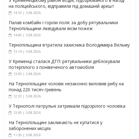
У Кременецькому районі водія, підозрюваного в наїзді
на поліцейського, відправили під домашній арешт
14:33 | 5.08.2026
Палав комбайн і горіли поля: за добу рятувальники
Тернопільщини ліквідували вісім пожеж
14:00 | 5.08.2026
Тернопільщина втратила захисника Володимира Вельму
13:14 | 5.08.2026
У Кременці сталася ДТП: рятувальники деблокували
потерпілого з понівеченого автомобіля
13:09 | 5.08.2026
На Тернопільщині чоловік незаконно виловив рибу на
понад 220 тисяч гривень
12:33 | 5.08.2026
У Тернополі патрульні затримали підозрілого чоловіка
12:00 | 5.08.2026
На Тернопільщині закликають не купатися у
заборонених місцях
11:30 | 5.08.2026