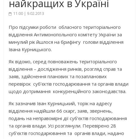
найкращих в Україні
11:00 | 9.02.2013
Про підсумки роботи обласного територіального
відділення Антимонопольного комітету України за
минулий рік йшлося на брифінгу голови відділення
Івана Курницького.
Як відомо, серед повноважень територіального
відділення – дослідження ринків, розгляд справ та
заяв, здійснення планових та позапланових
перевірок суб’єктів господарювання та органів влади
щодо дотримання конкуренційного законодавства.
Як зазначив Іван Курницький, торік на адресу
відділення надійшли 66 скарг, заяв, звернень,
подань на неправомірні дії суб’єктів господарювання
та органів влади. Усі розглянули. Перевірено 28
суб’єктів господарювання та органів влади, надано