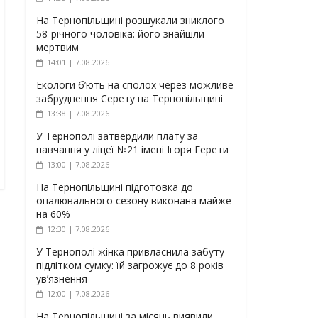
На Тернопільщині розшукали зниклого
58-річного чоловіка: його знайшли
мертвим
14:01 | 7.08.2026
Екологи б’ють на сполох через можливе
забруднення Серету на Тернопільщині
13:38 | 7.08.2026
У Тернополі затвердили плату за
навчання у ліцеї №21 імені Ігоря Герети
13:00 | 7.08.2026
На Тернопільщині підготовка до
опалювального сезону виконана майже
на 60%
12:30 | 7.08.2026
У Тернополі жінка привласнила забуту
підлітком сумку: їй загрожує до 8 років
ув’язнення
12:00 | 7.08.2026
На Тернопільщині за місяць виявили