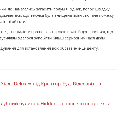
ки, які намагались загасити полум’я, однак, попри швидку
ідомляється, що техніка була знищена повністю, але пожежу
 інші об’єкти.
ся, спеціалісти працюють на місці події. Відзначається, що
 зусиллям вдалося запобігти більш серйозним наслідкам.
дування для встановлення всіх обставин інциденту.
іллз Deluxe» від Креатор-Буд. Відеозвіт за
 Клубний будинок Hidden та інші елітні проекти