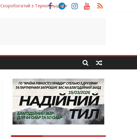
 Скоробогатий з Тернопільщини