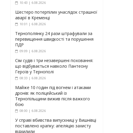
10:43 | 6.08.2026
Шестеро потерпілих унаслідок страшної
аварії в Кременці
10:01 | 6.08.2026
Тернополянку 24 рази штрафували за
перевищення швидкості та порушення
ПДР
09:09 | 6.08.2026
Сім судів і три незавершені поховання:
що відбувається навколо Пантеону
Героїв у Тернополі
08:33 | 6.08.2026
Майже 10 годин під вогнем і атаками
дронів: як поліцейський із
Тернопільщини вижив після важкого
бою
08:00 | 6.08.2026
У справі вбивства випускниці у Вишнівці
поставлено крапку: апеляцію захисту
відхилили