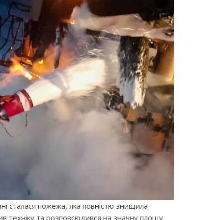
щині сталася пожежа, яка повністю знищила
ив техніку та розповсюдився на значну площу.