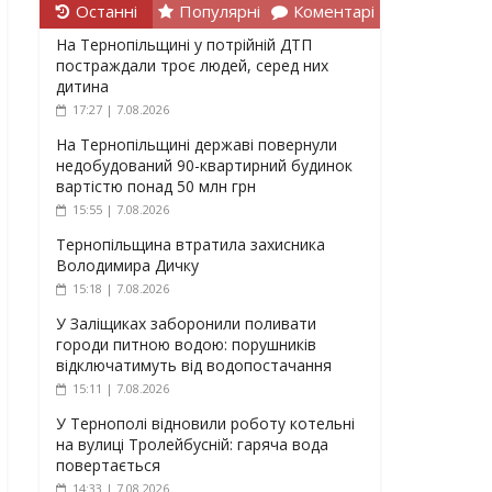
Останні
Популярні
Коментарі
На Тернопільщині у потрійній ДТП
постраждали троє людей, серед них
дитина
17:27 | 7.08.2026
На Тернопільщині державі повернули
недобудований 90-квартирний будинок
вартістю понад 50 млн грн
15:55 | 7.08.2026
Тернопільщина втратила захисника
Володимира Дичку
15:18 | 7.08.2026
У Заліщиках заборонили поливати
городи питною водою: порушників
відключатимуть від водопостачання
15:11 | 7.08.2026
У Тернополі відновили роботу котельні
на вулиці Тролейбусній: гаряча вода
повертається
14:33 | 7.08.2026