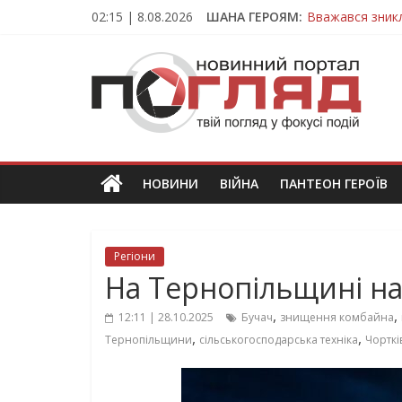
Skip
02:15 | 8.08.2026
ШАНА ГЕРОЯМ:
Вважався зник
to
На війні загин
content
ПОГЛЯД
Тернопільщина
Захисник з Тер
Тернопільщина
Новини
Тернополя.
Тернопільські
новини
НОВИНИ
ВІЙНА
ПАНТЕОН ГЕРОЇВ
та
події
Регіони
На Тернопільщині на
,
,
12:11 | 28.10.2025
Бучач
знищення комбайна
,
,
Тернопільщини
сільськогосподарська техніка
Чортк