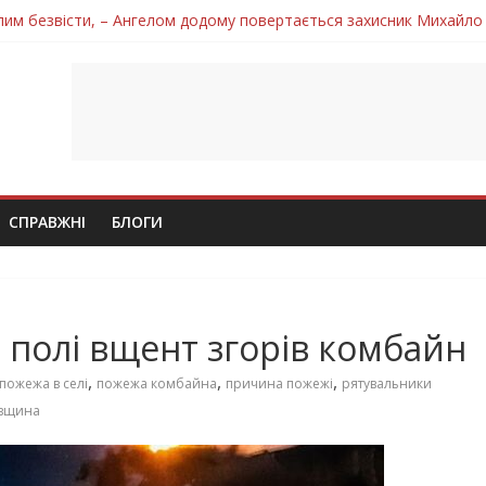
лим безвісти, – Ангелом додому повертається захисник Михайло
ув молодий захисник Дмитро Березко з Тернопільщини
 втратила захисника Володимира Вельму
нопільщини Петро Федів повертається до рідного дому «на щиті»
 втратила захисника Володимира Дичку
СПРАВЖНІ
БЛОГИ
 полі вщент згорів комбайн
,
,
,
пожежа в селі
пожежа комбайна
причина пожежі
рятувальники
івщина