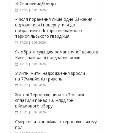
«ЯСерпневийДонор»
17:34 | 6.08.2026
«Після поранення лише одне бажання –
відновитися і повернутися до
побратимів». Історія незламного
тернопільського гвардійця
17:26 | 6.08.2026
Як обрати суші для романтичної вечері в
Києві: найкращі поєднання ролів
17:14 | 6.08.2026
У липні митні надходження зросли
на 77мільйонів гривень
16:27 | 6.08.2026
Жителі Тернопільщини за 7 місяців
сплатили понад 1,6 млрд грн
військового збору
15:31 | 6.08.2026
Смертельна знахідка в тернопільському
полі