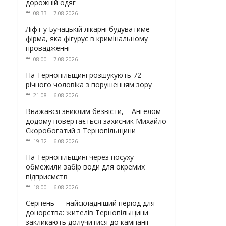
дорожній одяг
08:33 | 7.08.2026
Ліфт у Бучацькій лікарні будуватиме
фірма, яка фігурує в кримінальному
провадженні
08:00 | 7.08.2026
На Тернопільщині розшукують 72-
річного чоловіка з порушенням зору
21:08 | 6.08.2026
Вважався зниклим безвісти, – Ангелом
додому повертається захисник Михайло
Скоробогатий з Тернопільщини
19:32 | 6.08.2026
На Тернопільщині через посуху
обмежили забір води для окремих
підприємств
18:00 | 6.08.2026
Серпень — найскладніший період для
донорства: жителів Тернопільщини
закликають долучитися до кампанії