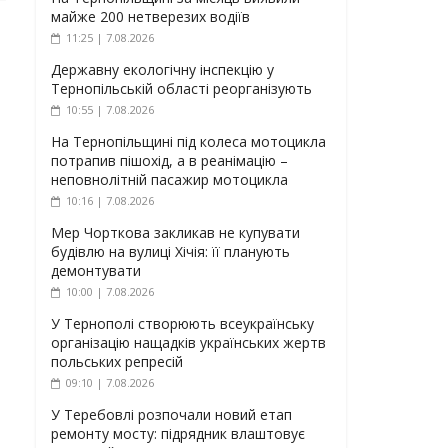
майже 200 нетверезих водіїв
11:25 | 7.08.2026
Державну екологічну інспекцію у
Тернопільській області реорганізують
10:55 | 7.08.2026
На Тернопільщині під колеса мотоцикла
потрапив пішохід, а в реанімацію –
неповнолітній пасажир мотоцикла
10:16 | 7.08.2026
Мер Чорткова закликав не купувати
будівлю на вулиці Хічія: її планують
демонтувати
10:00 | 7.08.2026
У Тернополі створюють всеукраїнську
організацію нащадків українських жертв
польських репресій
09:10 | 7.08.2026
У Теребовлі розпочали новий етап
ремонту мосту: підрядник влаштовує