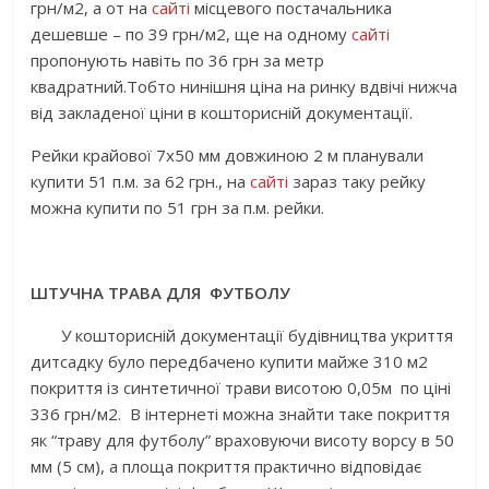
грн/м2, а от на
сайті
місцевого постачальника
дешевше – по 39 грн/м2, ще на одному
сайті
пропонують навіть по 36 грн за метр
квадратний.Тобто нинішня ціна на ринку вдвічі нижча
від закладеної ціни в кошторисній документації.
Рейки крайової 7х50 мм довжиною 2 м планували
купити 51 п.м. за 62 грн., на
сайті
зараз таку рейку
можна купити по 51 грн за п.м. рейки.
ШТУЧНА ТРАВА ДЛЯ ФУТБОЛУ
У кошторисній документації будівництва укриття
дитсадку було передбачено купити майже 310 м2
покриття із синтетичної трави висотою 0,05м по ціні
336 грн/м2. В інтернеті можна знайти таке покриття
як “траву для футболу” враховуючи висоту ворсу в 50
мм (5 см), а площа покриття практично відповідає