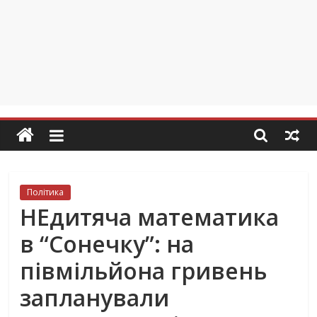
Політика
НЕдитяча математика
в “Сонечку”: на
півмільйона гривень
запланували