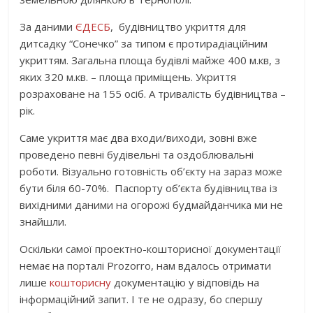
За даними
ЄДЕСБ
, будівництво укриття для
дитсадку “Сонечко” за типом є протирадіаційним
укриттям. Загальна площа будівлі майже 400 м.кв, з
яких 320 м.кв. – площа приміщень. Укриття
розраховане на 155 осіб. А тривалість будівництва –
рік.
Саме укриття має два входи/виходи, зовні вже
проведено певні будівельні та оздоблювальні
роботи. Візуально готовність об’єкту на зараз може
бути біля 60-70%. Паспорту об’єкта будівництва із
вихідними даними на огорожі будмайданчика ми не
знайшли.
Оскільки самої проектно-кошторисної документації
немає на порталі Prozorro, нам вдалось отримати
лише
кошторисну
документацію у відповідь на
інформаційний запит. І те не одразу, бо спершу