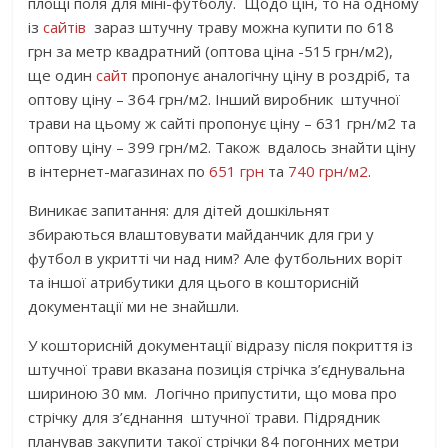
площі поля для міні-футболу. Щодо цін, то на одному
із
сайтів
зараз штучну траву можна купити по 618
грн за метр квадратний (оптова ціна -515 грн/м2),
ще один
сайт
пропонує аналогічну ціну в роздріб, та
оптову ціну – 364 грн/м2. Інший виробник штучної
трави на цьому ж сайті пропонує ціну – 631 грн/м2 та
оптову ціну – 399 грн/м2. Також вдалось знайти ціну
в інтернет-магазинах по
651 грн
та
740 грн/м2
.
Виникає запитання: для дітей дошкільнят
збираються влаштовувати майданчик для гри у
футбол в укритті чи над ним? Але футбольних воріт
та іншої атрибутики для цього в кошторисній
документації ми не знайшли.
У кошторисній документації відразу після покриття із
штучної трави вказана позиція стрічка з’єднувальна
шириною 30 мм. Логічно припустити, що мова про
стрічку для з’єднання штучної трави. Підрядник
планував закупити такої стрічки 84 погонних метри