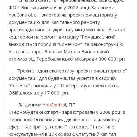
ФОП Винницький почав у 2022 році. За даними
YouControl, він виготовляв проектно-кошторисну
документацію для капітального ремонту
протирадіаційного укриття у місцевій школі. А також
кошториси на ремонт дитсадку “Ромашка”, який
знаходиться поряд із “Сонечком” та реконструкцію
місцевої лікарні. Загалом Микола Винницький
отримав від Теребовлянської міськради 800 000 грн.
Трохи згодом експертизу проектно-кошторисної
документації для будівництва укриття в садочку
“Сонечко” замовили у ПП «Тернобудтехексперт».
Обійшлося це у 17 000 грн.
За даними
YouControl
, ПП
«Тернобудтехексперт» зареєстровали у 2008 році в
Тернополі. Основний вид діяльності – діяльність у
сфері інжинірингу, геології та геодезії і технічне
консультування в цих сферах. Статутний капітал