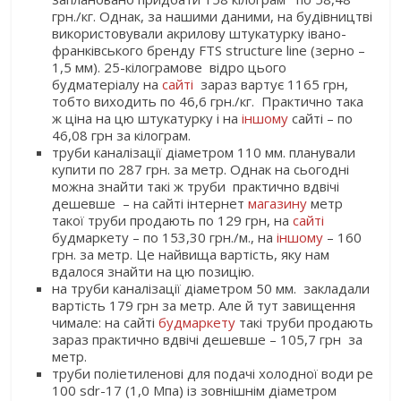
грн./кг. Однак, за нашими даними, на будівництві
використовували акрилову штукатурку івано-
франківського бренду FTS structure line (зерно –
1,5 мм). 25-кілограмове відро цього
будматеріалу на
сайті
зараз вартує 1165 грн,
тобто виходить по 46,6 грн./кг. Практично така
ж ціна на цю штукатурку і на
іншому
сайті – по
46,08 грн за кілограм.
труби каналізації діаметром 110 мм. планували
купити по 287 грн. за метр. Однак на сьогодні
можна знайти такі ж труби практично вдвічі
дешевше – на сайті інтернет
магазину
метр
такої труби продають по 129 грн, на
сайті
будмаркету – по 153,30 грн./м., на
іншому
– 160
грн. за метр. Це найвища вартість, яку нам
вдалося знайти на цю позицію.
на труби каналізації діаметром 50 мм. закладали
вартість 179 грн за метр. Але й тут завищення
чимале: на сайті
будмаркету
такі труби продають
зараз практично вдвічі дешевше – 105,7 грн за
метр.
труби поліетиленові для подачі холодної води ре
100 sdr-17 (1,0 Мпа) із зовнішнім діаметром