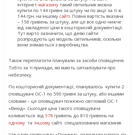
інтернет-
магазину
такий світильник можна
купити по 144 гривні за штуку чи по акції за ті ж
144 грн. на іншому
сайті
. Повна вартість вказана
– 156 гривень за штуку, але це все одно нижче
від закладеної ціни в кошторисній документації.
Тут варто зазначити, що деякі сайти
розпродують цю модель світильників, оскільки
вони знімаються з виробництва.
Також переплатити планували за засоби сповіщення.
Тобто за ті прилади, які мають сигналізувати про
небезпеку.
По кошторисній документації, планувалось купити 2
сповіщувачі ОС-1 по 590 гривні за штуку, або іншими
словами – це оповіщувач пожежно світловий ОС-1
«Вихід». Сьогодні ціна такого сповіщувача
коливається від
578
гривень до 810 гривень на
одному
та
іншому
сайті спеціалізованих магазинів.
Ще один сповіщувач «Пожежа» планували купити по