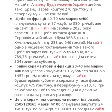
На сайті
Альянсу Будівельників України
щебінь
такої фракції зараз коштує 270 грн/тону, в
перерахунку – 365 грн за куб.
Щебеню фракції 40-70 мм марки м400
планувалось купити 17 м.куб. по 380 грн/м3, але
на сайті
ДП «НІРІ»
на серпень 2023 року
вартість 1 м3 щебеню такої фракції в
Тернопільській області була 365,3 грн., в
Хмельницькій – від 288 до 546 грн./м3. На
сайті
одно з місцевих постачальників тона такого
щебеню зараз коштує – 585 грн/тону, це –
789,75 грн/м.куб., на
сайті
іншого ціна нижча –
304 гривні за кубометр.
Гравій керамзитовий фракції 20-40 мм марки
400
планувалось закупити 101 кубометр за ціною
1457 грн. Натомість на одному із
сайтів
будматеріалів кубометр керамзиту такої фракції
коштує 475 грн/тону, в перерахунку – 213,75 грн
за кубометр. Тобто закладена ціна у декілька
разів вища за реальну ринкову.
Цегла керамічна одинарна повнотіла розмір
250х120х65 марки М100
планували закупити 24
тис. штук по 5114 грн/1000 шт. Сьогодні на
сайті