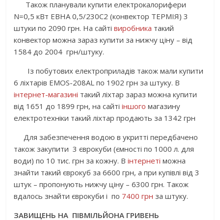
Також планували купити електрокалорифери
N=0,5 кВт EBHA 0,5/230С2 (конвектор ТЕРМІЯ) 3
штуки по 2090 грн. На сайті
виробника
такий
конвектор можна зараз купити за нижчу ціну – від
1584 до 2004 грн/штуку.
Із побутових електроприладів також мали купити
6 ліхтарів EMOS-208AL по 1902 грн за штуку. В
інтернет-магазині
такий ліхтар зараз можна купити
від 1651 до 1899 грн, на сайті
іншого
магазину
електротехніки такий ліхтар продають за 1342 грн
Для забезпечення водою в укритті передбачено
також закупити 3 єврокуби (ємності по 1000 л. для
води) по 10 тис. грн за кожну. В
інтернеті
можна
знайти такий єврокуб за 6600 грн, а при купівлі від 3
штук – пропонують нижчу ціну – 6300 грн. Також
вдалось знайти єврокуби і по
7400 грн
за штуку.
ЗАВИЩЕНЬ НА ПІВМІЛЬЙОНА ГРИВЕНЬ