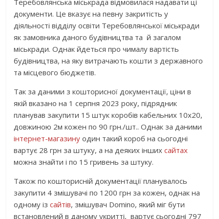
Теребовлянська міськрада відмовилася надавати ці
документи. Це вказує на певну закритість у
діяльності відділу освіти Теребовлянської міськради
як замовника даного будівництва та й загалом
міськради. Однак йдеться про чималу вартість
будівництва, на яку витрачають кошти з державного
та місцевого бюджетів.
Так за даними з кошторисної документації, ціни в
якій вказано на 1 серпня 2023 року, підрядник
планував закупити 15 штук коробів кабельних 10х20,
довжиною 2м кожен по 90 грн./шт.. Однак за даними
інтернет-магазину
один такий короб на сьогодні
вартує 28 грн за штуку, а на деяких інших
сайтах
можна знайти і по 15 гривень за штуку.
Також по кошторисній документації планувалось
закупити 4 змішувачі по 1200 грн за кожен, однак на
одному із
сайтів
, змішувач Domino, який міг бути
встановлений в даному укритті, вартує сьогодні 797