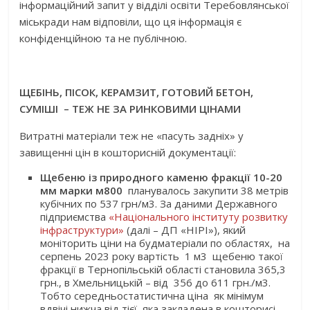
інформаційний запит у відділі освіти Теребовлянської
міськради нам відповіли, що ця інформація є
конфіденційною та не публічною.
ЩЕБІНЬ, ПІСОК, КЕРАМЗИТ, ГОТОВИЙ БЕТОН,
СУМІШІ – ТЕЖ НЕ ЗА РИНКОВИМИ ЦІНАМИ
Витратні матеріали теж не «пасуть задніх» у
завищенні цін в кошторисній документації:
Щебеню із природного каменю фракції 10-20
мм марки м800
планувалось закупити 38 метрів
кубічних по 537 грн/м3. За даними Державного
підприємства
«Національного інституту розвитку
інфраструктури»
(далі – ДП «НІРІ»), який
моніторить ціни на будматеріали по областях, на
серпень 2023 року вартість 1 м3 щебеню такої
фракції в Тернопільській області становила 365,3
грн., в Хмельницькій – від 356 до 611 грн./м3.
Тобто середньостатистична ціна як мінімум
вдвічі нижча від тієї, яка закладена в кошторисі.