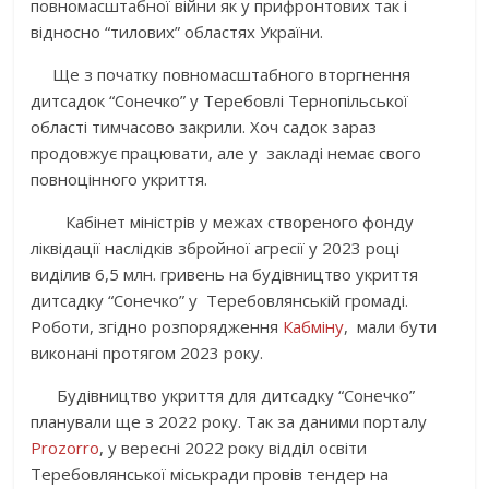
повномасштабної війни як у прифронтових так і
відносно “тилових” областях України.
Ще з початку повномасштабного вторгнення
дитсадок “Сонечко” у Теребовлі Тернопільської
області тимчасово закрили. Хоч садок зараз
продовжує працювати, але у закладі немає свого
повноцінного укриття.
Кабінет міністрів у межах створеного фонду
ліквідації наслідків збройної агресії у 2023 році
виділив 6,5 млн. гривень на будівництво укриття
дитсадку “Сонечко” у Теребовлянській громаді.
Роботи, згідно розпорядження
Кабміну
, мали бути
виконані протягом 2023 року.
Будівництво укриття для дитсадку “Сонечко”
планували ще з 2022 року. Так за даними порталу
Prozorro
, у вересні 2022 року відділ освіти
Теребовлянської міськради провів тендер на