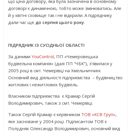
що ціна договору, яка була зазначена в основному
договорі є динамічною, тобто може змінюватись. Але
й у квітні сховище так і не відкрили. А підряднику
дали час ще
до серпня цього року
.
ПІДРЯДНИК ІЗ СУСІДНЬОЇ ОБЛАСТІ
За даними
YouControl
, ПП «Чемеровецька
будівельна компанія» (далі ПП “ЧБК”), з’явилася у
2005 році в смт. Чемерівці на Хмельниччині.
Основний вид діяльності підприємства – будівництво
житлових і нежитлових будівель.
Власником підприємства є Крамар Сергій
Володимирович, також з смт. Чемерівці.
Також Сергій Крамар є керівником
ТОВ «КСВ Груп»
,
яке засноване у 2004 році. Підписантом ТОВ є
Полудняк Олександр Володимирович, основний вид