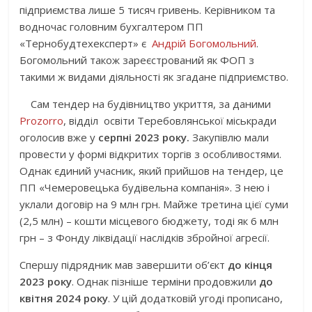
підприємства лише 5 тисяч гривень. Керівником та
водночас головним бухгалтером ПП
«Тернобудтехексперт» є
Андрій Богомольний
.
Богомольний також зареєстрований як ФОП з
такими ж видами діяльності як згадане підприємство.
Сам тендер на будівництво укриття, за даними
Prozorro
, відділ освіти Теребовлянської міськради
оголосив вже у
серпні
2023 року.
Закупівлю мали
провести у формі відкритих торгів з особливостями.
Однак єдиний учасник, який прийшов на тендер, це
ПП «Чемеровецька будівельна компанія». З нею і
уклали договір на 9 млн грн. Майже третина цієї суми
(2,5 млн) – кошти місцевого бюджету, тоді як 6 млн
грн – з Фонду ліквідації наслідків збройної агресії.
Спершу підрядник мав завершити об’єкт
до
кінця
2023 року
. Однак пізніше терміни продовжили
до
квітня 2024 року
. У цій додатковій угоді прописано,