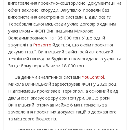
виготовлення проектно-кошторисної документації на
об’єкт захисної споруди. Закупівлю провели без
використання електронної системи. Відділ освіти
Теребовлянської міськради уклав договір з єдиним
учасником – ФОП Винницьким Миколою
Володимировичем на 185 000 грн. У ще одній
закупівлі на
Prozorro
йдеться, що окрім проектної
документації, Винницький здійснює й авторський
технічний нагляд за будівництвом згаданого укриття.
За це йому передбачили 18 000 грн.
За даними аналітичної системи
YouControl
,
Микола Винницький зареєстрував ФОП у 2020 році.
Підприємець проживає в Тернополі, а основний вид
діяльності вказує сферу архітектури. За 3,5 роки
Винницький отримав майже 6 млн. гривень за
замовлення проектних документацій з державного
та місцевого бюджетів.
Співпрацювати із Теребовлянською міськрадою