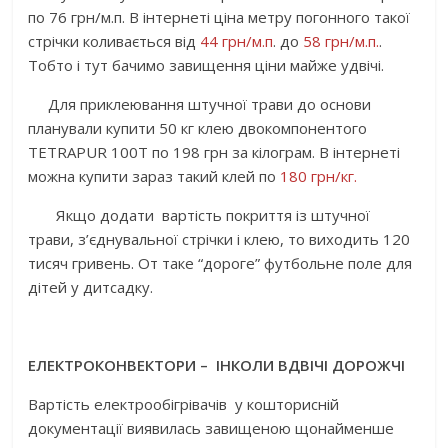
по 76 грн/м.п. В інтернеті ціна метру погонного такої
стрічки коливається від
44 грн/м.п
. до
58 грн/м.п.
.
Тобто і тут бачимо завищення ціни майже удвічі.
Для приклеювання штучної трави до основи
планували купити 50 кг клею двокомпонентого
TETRAPUR 100T по 198 грн за кілограм. В інтернеті
можна купити зараз такий клей по
180 грн/кг.
Якщо додати вартість покриття із штучної
трави, з’єднувальної стрічки і клею, то виходить 120
тисяч гривень. От таке “дороге” футбольне поле для
дітей у дитсадку.
ЕЛЕКТРОКОНВЕКТОРИ – ІНКОЛИ ВДВІЧІ ДОРОЖЧІ
Вартість електрообігрівачів у кошторисній
документації виявилась завищеною щонайменше