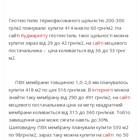
Геотекстилю термофіксованого щільністю 200-300
гр/м2 планували купити 414 м.кв.по 60 грн/м2. На
сайті
будмаркету
геотекстиль такої щільності можна
купити зараз від 29 до 42 грн/м2, на
сайті
місцевого
постачальника – ціна коливається від 36 до 53 грн/
м2.
ПВХ мембрани товщиною 1,0-2,0 мм планувалось
купити 418 м2 по ціні 516 грн/м.кв. В
інтернеті
можна
знайти таку мембрану від 290 до 491 грн/м2, на
сайті
місцевого постачальника ціна за метр квадратний
мембрани коливається від 315 до 360 грн/м.кв. Тобто
завищення ціни може сягати навіть до 30%.
Шиповидну ПВХ мембрану планували купити 530 м2
по 98грн/м2, зараз таку можна купити на
сайті
по 50