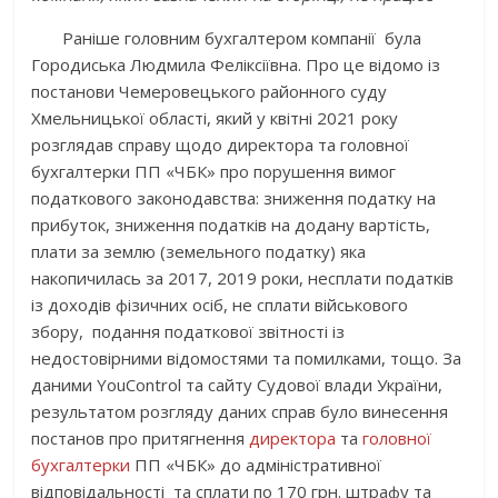
Раніше головним бухгалтером компанії була
Городиська Людмила Феліксіївна. Про це відомо із
постанови Чемеровецького районного суду
Хмельницької області, який у квітні 2021 року
розглядав справу щодо директора та головної
бухгалтерки ПП «ЧБК» про порушення вимог
податкового законодавства: зниження податку на
прибуток, зниження податків на додану вартість,
плати за землю (земельного податку) яка
накопичилась за 2017, 2019 роки, несплати податків
із доходів фізичних осіб, не сплати військового
збору, подання податкової звітності із
недостовірними відомостями та помилками, тощо. За
даними YouControl та сайту Судової влади України,
результатом розгляду даних справ було винесення
постанов про притягнення
директора
та
головної
бухгалтерки
ПП «ЧБК» до адміністративної
відповідальності та сплати по 170 грн. штрафу та