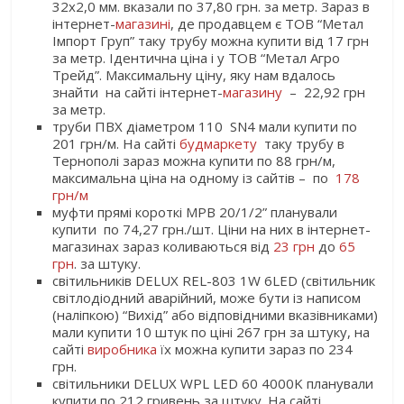
32х2,0 мм. вказали по 37,80 грн. за метр. Зараз в
інтернет-
магазині
, де продавцем є ТОВ “Метал
Імпорт Груп” таку трубу можна купити від 17 грн
за метр. Ідентична ціна і у ТОВ “Метал Агро
Трейд”. Максимальну ціну, яку нам вдалось
знайти на сайті інтернет-
магазину
– 22,92 грн
за метр.
труби ПВХ діаметром 110 SN4 мали купити по
201 грн/м. На сайті
будмаркету
таку трубу в
Тернополі зараз можна купити по 88 грн/м,
максимальна ціна на одному із сайтів – по
178
грн/м
муфти прямі короткі МРВ 20/1/2” планували
купити по 74,27 грн./шт. Ціни на них в інтернет-
магазинах зараз коливаються від
23 грн
до
65
грн
. за штуку.
світильників DELUX REL-803 1W 6LED (світильник
світлодіодний аварійний, може бути із написом
(наліпкою) “Вихід” або відповідними вказівниками)
мали купити 10 штук по ціні 267 грн за штуку, на
сайті
виробника
їх можна купити зараз по 234
грн.
світильники DELUX WPL LED 60 4000K планували
купити по 212 гривень за штуку. На сайті