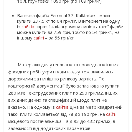
10 л. грунтовки 1090 грн (по 109 грн/кг).
Вапняна фарба Feromal 37 Kalkfarbe – мали
купити 237,5 кг по 64 грн/кг. В інтернеті на одну
із
сайтів
зараз 14 кілограмову ємність такої фарби
можна купити за 759 грн, тобто по 54 грн/кг., на
іншому
сайті
– за 55 грн/кг
Матеріали для утеплення та проведення інших
фасадних робіт укриття дитсадку теж виявились
дорожчими за нинішню ринкову вартість. По
кошторисній документації було заплановано купити
280 м.кв. екструдованих плит по 290 грн/м2, інших
вихідних даних та специфікацій щодо плит не
вказано. На одному із
сайтів
ціна за метр квадратний
такої плити коливається від 78 до 190 грн, на
сайті
місцевого постачальника – від 93 до 432 грн/м2, в
залежності від додаткових параметрів.