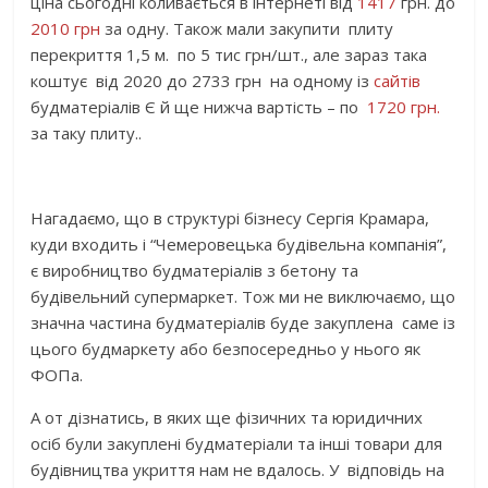
ціна сьогодні коливається в інтернеті від
1417
грн. до
2010 грн
за одну. Також мали закупити плиту
перекриття 1,5 м. по 5 тис грн/шт., але зараз така
коштує від 2020 до 2733 грн на одному із
сайтів
будматеріалів Є й ще нижча вартість – по
1720 грн.
за таку плиту..
Нагадаємо, що в структурі бізнесу Сергія Крамара,
куди входить і “Чемеровецька будівельна компанія”,
є виробництво будматеріалів з бетону та
будівельний супермаркет. Тож ми не виключаємо, що
значна частина будматеріалів буде закуплена саме із
цього будмаркету або безпосередньо у нього як
ФОПа.
А от дізнатись, в яких ще фізичних та юридичних
осіб були закуплені будматеріали та інші товари для
будівництва укриття нам не вдалось. У відповідь на