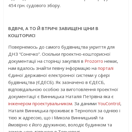
454 грн. судового збору.
ВДВІЧІ, А ТО Й ВТРИЧІ
ЗАВИЩЕНІ ЦІНИ В
КОШТОРИСІ
Повернемось до самого будівництва укриття для
ДНЗ “Сонечко”. Оскільки проектно-кошторисної
документації на сторінці закупівлі в
Prozorro
немає,
нам вдалось знайти певну інформацію на
порталі
Єдиної державної електронної системи у сфері
будівництва (ЄДЕСБ). Як зазначено в ЄДЕСБ,
відповідальною особою за виготовлення проектної
документації є Винницька Наталія Петрівна яка є
інженером проектувальником
. За даними
YouControl
,
Наталя Винницька проживає в Тернополі за однією і
тією ж адресою, що і Микола Винницький та
ймовірно є його дружиною, володіє будинком та
земельною ділянкою в Тернополі.