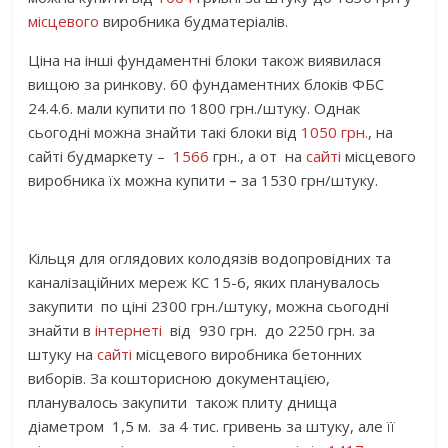
місцевого
виробника будматеріалів.
Ціна на інші фундаментні блоки також виявилася
вищою за ринкову. 60 фундаментних блоків ФБС
24.4.6. мали купити по 1800 грн./штуку. Однак
сьогодні можна знайти такі блоки від
1050 грн.
, на
сайті будмаркету –
1566
грн., а от на
сайті
місцевого
виробника їх можна купити
–
за 1530 грн/штуку.
Кільця для оглядових колодязів водопровідних та
каналізаційних мереж КС 15-6, яких планувалось
закупити по ціні 2300 грн./штуку, можна сьогодні
знайти в
інтернеті
від 930 грн. до 2250 грн. за
штуку на
сайті
місцевого виробника бетонних
виборів. За кошторисною документацією,
планувалось закупити також плиту днища
діаметром 1,5 м. за 4 тис. гривень за штуку, але її