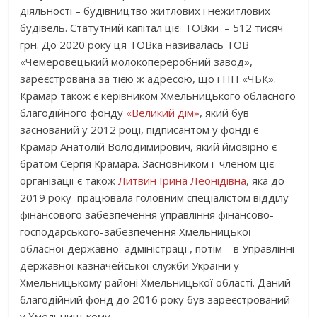
діяльності – будівництво житлових і нежитлових
будівель. Статутний капітал цієї ТОВки – 512 тисяч
грн. До 2020 року ця ТОВка називалась ТОВ
«Чемеровецький молокопереробний завод»,
зареєстрована за тією ж адресою, що і ПП «ЧБК».
Крамар також є керівником Хмельницького обласного
благодійного фонду
«Великий дім»
, який був
заснований у 2012 році, підписантом у фонді є
Крамар Анатолій Володимирович, який ймовірно є
братом Сергія Крамара. Засновником і членом цієї
організації є також
Литвин Ірина Леонідівна
, яка до
2019 року працювала головним спеціалістом відділу
фінансового забезпечення управління фінансово-
господарського-забезпечення Хмельницької
обласної державної адміністрації, потім – в Управлінні
державної казначейської служби України у
Хмельницькому районі Хмельницької області. Даний
благодійний фонд до 2016 року був зареєстрований
у Хмельницькому.