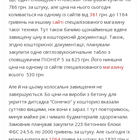
786 грн. за штуку, але ціна на нього сьогодні
коливається на одному із сайтів від
381
грн. до 1164
гривень на іншому
сайті
спеціалізованого магазину
такої техніки. Тут також бачимо щонайменше вдвічі
завищену ціну в кошторисній документації. Також,
згідно кошторисної документації, планували
закупити одне світлозвукосигнальне табло з
сповіщувачем ПІОНЕР 5 за 825 грн. Його нинішня
ціна на одному із сайтів спеціалізованого
магазину
всього 530 грн.
Але й на цьому колосальні завищення не
завершуються. Бо ціни на вироби з бетону для
укриття дитсадка “Сонечко” у кошторисі вказали
суттєво вищими, ніж вони є зараз. І тут повторимось,
минув майже рік і чимало будматеріалів здорожчали.
Замовник планував закупити 223 бетонних блоки
ФБС 24.5.6. по 2000 гривень за штуку. Але сьогодні їх
можна купити від
1064
гривні за штуку до 1830 грн у