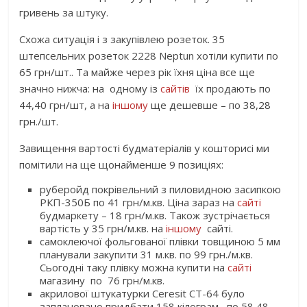
гривень за штуку.
Схожа ситуація і з закупівлею розеток. 35
штепсельних розеток 2228 Neptun хотіли купити по
65 грн/шт.. Та майже через рік їхня ціна все ще
значно нижча: на одному із
сайтів
їх продають по
44,40 грн/шт, а на
іншому
ще дешевше – по 38,28
грн./шт.
Завищення вартості будматеріалів у кошторисі ми
помітили на ще щонайменше 9 позиціях:
руберойд покрівельний з пиловидною засипкою
РКП-350Б по 41 грн/м.кв. Ціна зараз на
сайті
будмаркету – 18 грн/м.кв. Також зустрічається
вартість у 35 грн/м.кв. на
іншому
сайті.
самоклеючої фольгованої плівки товщиною 5 мм
планували закупити 31 м.кв. по 99 грн./м.кв.
Сьогодні таку плівку можна купити на
сайті
магазину по 76 грн/м.кв.
акрилової штукатурки Ceresit СТ-64 було
заплановано придбати 158 кілограм
по 58,48