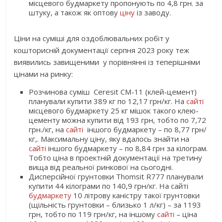
місцевого будмаркету пропонують по 4,8 грн. за
штуку, а також як оптову
ціну
із заводу.
Ціни на суміші для оздоблювальних робіт у
кошторисній документації серпня 2023 року теж
виявились завищеними у порівнянні із теперішніми
цінами на ринку:
Розчинова суміш Ceresit CM-11 (клей-цемент)
планували купити 389 кг по 12,17 грн/кг. На
сайті
місцевого будмаркету 25 кг мішок такого клею-
цементу можна купити від 193 грн, тобто по 7,72
грн./кг, на
сайті
іншого будмаркету – по 8,77 грн/
кг,. Максимальну ціну, яку вдалось знайти на
сайті
іншого будмаркету – по 8,84 грн за кілограм.
Тобто ціна в проектній документації на третину
вища від реальної ринкової на сьогодні.
Дисперсійної грунтовки Thomsit R777 планували
купити 44 кілограми по 140,9 грн/кг. На сайті
будмаркету
10 літрову каністру такої грунтовки
(щільність грунтовки – близько 1 л/кг) – за 1193
грн, тобто по 119 грн/кг, на іншому
сайті
– ціна