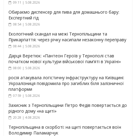
09:11 | 5.08.2026
Обираємо диспенсер для пива для домашнього бару:
Експертний гід
08:54 | 5.08.2026
Екологічний скандал на межі Тернопільщини та
Прикарпаття: через річку насипали незаконну переправу
08:44 | 5.08.2026
Дарця Веретюк: «Пантеон Героїв у Тернополі став
початком нової культури військової пам’яті в Україні»
08:00 | 5.08.2026
росія атакувала логістичну інфраструктуру на Київщині:
Укрзалізниця повідомила про загиблих біля залізничної
платформи
07:59 | 5.08.2026
Захисник з Тернопільщини Петро Федів повертається до
рідного дому «на щиті»
20:28 | 4.08.2026
Тернопільщина в скорботі: на щиті повертається воїн
Володимир Паламарчук