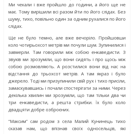
Ми чекали і вже пройшло до години, а його ще не
має. Тому вирішили всі разом йти по його слідах. Без
шуму, тихо, повільно один за одним рухалися по його
слідах.
Ще не було темно, але вже вечоріло. Пройшовши
коло чотирьохсот метрів ми почули шум. Зупинилися і
завмерли. Там говорили між собою енкаведисти. З
звуків ми зрозуміли, що вони сидять і про щось між
собою розмовляють. А розстилися вони від нас на
відстання до трьохсот метрів. А там якраз і було
джерело. Тоді ми призупинили свій рух і тихо присіли,
замаскувавшись і почали спостерігати за ними. Через
декілька хвилин ми зрозуміли, що там тільки два чи
три енкаведисти, а решта стрибки. Їх було коло
двадцяти добре озброєних.
“Максим” сам родом з села Малий Кунинець тихо
сказав нам, що впізнав своїх односельців, які