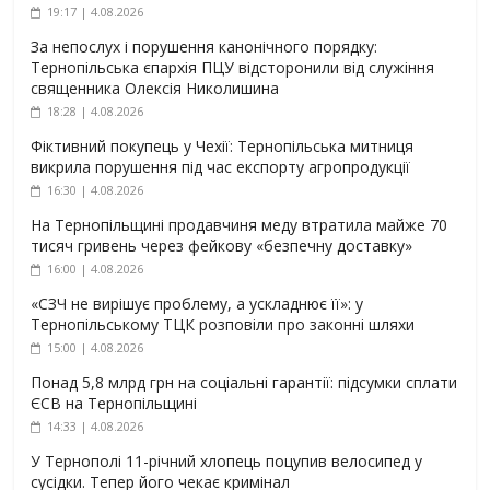
19:17 | 4.08.2026
За непослух і порушення канонічного порядку:
Тернопільська єпархія ПЦУ відсторонили від служіння
священника Олексія Николишина
18:28 | 4.08.2026
Фіктивний покупець у Чехії: Тернопільська митниця
викрила порушення під час експорту агропродукції
16:30 | 4.08.2026
На Тернопільщині продавчиня меду втратила майже 70
тисяч гривень через фейкову «безпечну доставку»
16:00 | 4.08.2026
«СЗЧ не вирішує проблему, а ускладнює її»: у
Тернопільському ТЦК розповіли про законні шляхи
15:00 | 4.08.2026
Понад 5,8 млрд грн на соціальні гарантії: підсумки сплати
ЄСВ на Тернопільщині
14:33 | 4.08.2026
У Тернополі 11-річний хлопець поцупив велосипед у
сусідки. Тепер його чекає кримінал