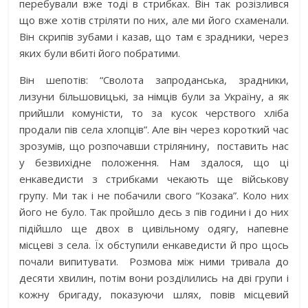
перебували вже тоді в стрибках. Він так розізлився
що вже хотів стріляти по них, але ми його схаменали.
Він скрипів зубами і казав, що там є зрадники, через
яких були вбиті його побратими.
Він шепотів: “Сволота запроданська, зрадники,
лизуни більшовицькі, за німців були за Україну, а як
прийшли комуністи, то за кусок черствого хліба
продали пів села хлопців”. Але він через короткий час
зрозумів, що розпочавши стрілянину, поставить нас
у безвихідне положення. Нам здалося, що ці
енкаведисти з стрибками чекають ще військову
групу. Ми так і не побачили свого “Козака”. Коло них
його не було. Так пройшло десь з пів години і до них
підійшло ще двох в цивільному одягу, напевне
місцеві з села. Їх обступили енкаведисти й про щось
почали випитувати. Розмова між ними тривала до
десяти хвилин, потім вони розділились на дві групи і
кожну бригаду, показуючи шлях, повів місцевий