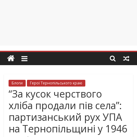
Блоги
Герої Тернопільського краю
“За кусок черствого
хліба продали пів села”:
партизанський рух УПА
на Тернопільщині у 1946