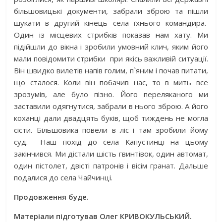
більшовицькі документи, забрали зброю та пішли
шукати в другий кінець села їхнього командира.
Один із місцевих стрибків показав нам хату. Ми
підійшли до вікна і зробили умовний клич, яким його
мали повідомити стрибки при якісь важливій ситуації.
Він швидко вилетів напів голим, п`яним і почав питати,
що сталося. Коли він побачив нас, то в мить все
зрозумів, але було пізно. Його переляканого ми
заставили одягнутися, забрали в нього зброю. А його
коханці дали двадцять буків, щоб тиждень не могла
сісти. Більшовика повели в ліс і там зробили йому
суд. Наш похід до села Капустинці на цьому
закінчився. Ми дістали шість гвинтівок, один автомат,
один пістолет, двісті патронів і вісім гранат. Дальше
подалися до села Чайчинці.
Продовження буде.
Матеріали підготував Олег КРИВОКУЛЬСЬКИЙ.