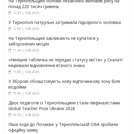
На Тернопільщині чоловік незаконно виловив рибу на
понад 220 тисяч гривень
12:33 | 5.08.2026
У Тернополі патрульні затримали підозрілого чоловіка
12:00 | 5.08.2026
На Тернопільщині закликають не купатися у
заборонених місцях
11:30 | 5.08.2026
«Нинішня табличка не передає статусу міста»: у Скалаті
ініціювали відновлення в’їзного знака
11:00 | 5.08.2026
У Зборові облаштовують нову відпочинкову зону біля
водойми
10:30 | 5.08.2026
Двоє педагогів із Тернопільщини стали півфіналістами
Global Teacher Prize Ukraine 2026
09:55 | 5.08.2026
Піша хода до Почаєва: у Тернопільській ОВА зробили
офіційну заяву