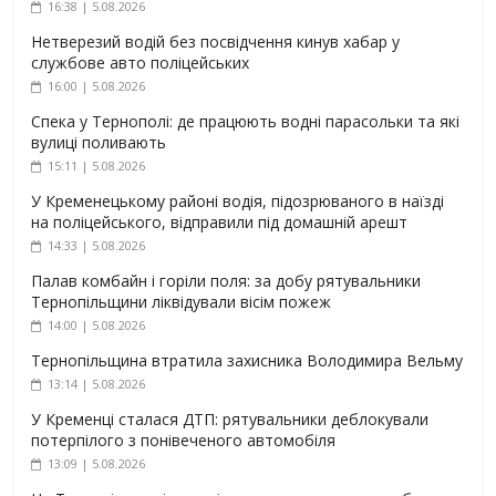
16:38 | 5.08.2026
Нетверезий водій без посвідчення кинув хабар у
службове авто поліцейських
16:00 | 5.08.2026
Спека у Тернополі: де працюють водні парасольки та які
вулиці поливають
15:11 | 5.08.2026
У Кременецькому районі водія, підозрюваного в наїзді
на поліцейського, відправили під домашній арешт
14:33 | 5.08.2026
Палав комбайн і горіли поля: за добу рятувальники
Тернопільщини ліквідували вісім пожеж
14:00 | 5.08.2026
Тернопільщина втратила захисника Володимира Вельму
13:14 | 5.08.2026
У Кременці сталася ДТП: рятувальники деблокували
потерпілого з понівеченого автомобіля
13:09 | 5.08.2026