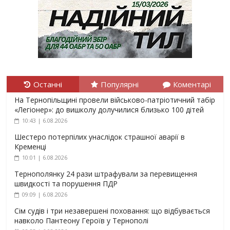
Останні
Популярні
Коментарі
На Тернопільщині провели військово-патріотичний табір
«Легіонер»: до вишколу долучилися близько 100 дітей
10:43 | 6.08.2026
Шестеро потерпілих унаслідок страшної аварії в
Кременці
10:01 | 6.08.2026
Тернополянку 24 рази штрафували за перевищення
швидкості та порушення ПДР
09:09 | 6.08.2026
Сім судів і три незавершені поховання: що відбувається
навколо Пантеону Героїв у Тернополі