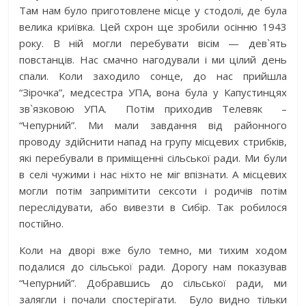
Там нам було приготовлене місце у стодолі, де була
велика криївка. Цей схрон ще зробили осінню 1943
року. В ній могли перебувати вісім — дев`ять
повстанців. Нас смачно нагодували і ми цілий день
спали. Коли заходило сонце, до нас прийшла
“Зірочка”, медсестра УПА, вона була у Капустинцях
зв`язковою УПА. Потім приходив Телевяк –
“Чепурний”. Ми мали завдання від районного
проводу здійснити напад на групу місцевих стрибків,
які перебували в приміщенні сільської ради. Ми були
в селі чужими і нас ніхто не міг впізнати. А місцевих
могли потім запримітити сексоти і родичів потім
переслідувати, або вивезти в Сибір. Так робилося
постійно.
Коли на дворі вже було темно, ми тихим ходом
подалися до сільської ради. Дорогу нам показував
“Чепурний”. Добравшись до сільської ради, ми
залягли і почали спостерігати. Було видно тільки