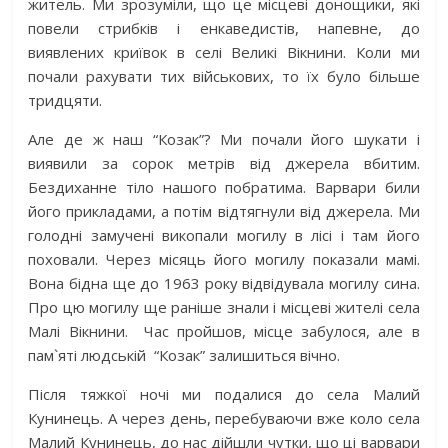
житель. Ми зрозуміли, що це місцеві донощики, які
повели стрибків і енкаведистів, напевне, до
виявлених криївок в селі Великі Вікнини. Коли ми
почали рахувати тих військових, то їх було більше
тридцяти.
Але де ж наш “Козак”? Ми почали його шукати і
виявили за сорок метрів від джерела вбитим.
Бездиханне тіло нашого побратима. Варвари били
його прикладами, а потім відтягнули від джерела. Ми
голодні замучені викопали могилу в лісі і там його
поховали. Через місяць його могилу показали мамі.
Вона бідна ще до 1963 року відвідувала могилу сина.
Про цю могилу ще раніше знали і місцеві жителі села
Малі Вікнини. Час пройшов, місце забулося, але в
пам`яті людській “Козак” залишиться вічно.
Після тяжкої ночі ми подалися до села Малий
Кунинець. А через день, перебуваючи вже коло села
Малий Кунинець, до нас дійшли чутки, що ці варвари