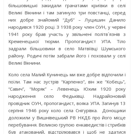
більшовицькі закидали гранатами криївки в селі
Великі Вікнини і там загинуло три повстанці, серед
них добре знайомий “Дуб” – Луцишин Данило
народився 1920 році. З 1938 року член ОУН, у червні
1941 року брав участь у звільнені політв`язнів з
Кременецької тюрми. Пропогандист УПА. Тіло
задрали більшовики в село Матвіївці Шумського
району. Родичі потім забрали його і поховали у селі
Великі Вікнини.
Коло села Малий Кунинець ми вже добре відпочили і
поїли. Там нас зустрів “Карпенко”, він же “Кобець”,
“Савич”, “Моряк” – Левенець Юхим 1920 року
народження село Федьківці. Надрайоновий
провідник ОУН, пропогандист, вояка УПА. Загинув 13
серпня 1946 року коло села Снігурівка. Донощики
доложили у Вишнівецький РВ НКДБ про його місце
перебування. Великою групою енкаведистів і стрибків
був атакований, відстрілювався і щоб не здатися