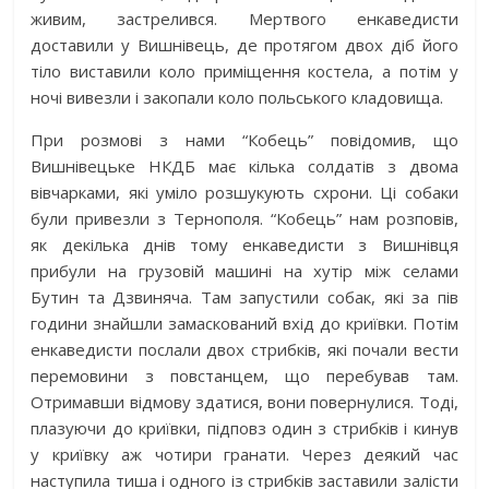
живим, застрелився. Мертвого енкаведисти
доставили у Вишнівець, де протягом двох діб його
тіло виставили коло приміщення костела, а потім у
ночі вивезли і закопали коло польського кладовища.
При розмові з нами “Кобець” повідомив, що
Вишнівецьке НКДБ має кілька солдатів з двома
вівчарками, які уміло розшукують схрони. Ці собаки
були привезли з Тернополя. “Кобець” нам розповів,
як декілька днів тому енкаведисти з Вишнівця
прибули на грузовій машині на хутір між селами
Бутин та Дзвиняча. Там запустили собак, які за пів
години знайшли замаскований вхід до криївки. Потім
енкаведисти послали двох стрибків, які почали вести
перемовини з повстанцем, що перебував там.
Отримавши відмову здатися, вони повернулися. Тоді,
плазуючи до криївки, підповз один з стрибків і кинув
у криївку аж чотири гранати. Через деякий час
наступила тиша і одного із стрибків заставили залісти