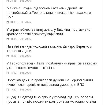
08:33 | 6.08.2026
Майже 10 годин під вогнем і атаками дронів: як
поліцейський із Тернопільщини вижив після важкого
бою
08:00 | 6.08.2026
У справі вбивства випускниці у Вишнівці поставлено
крапку: апеляцію захисту відхилили
18:35 | 5.08.2026
На війні загинув молодий захисник Дмитро Березко з
Тернопільщини
18:23 | 5.08.2026
У Тернополі водій Tesla, позбавлений прав, сів за кермо
у стані наркотичного сп’яніння
18:00 | 5.08.2026
Протікав дах і не працювали душові: на Тернопільщині
лише після перевірки покращили умови для ВПО
17:22 | 5.08.2026
«Щодня надходять скарги»: у громаді під Тернополем
просять поліцію посилити контроль за мотоциклістами