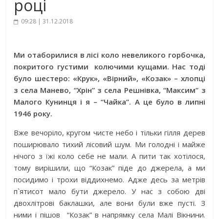
році
09:28 | 31.12.2018
Ми отаборилися в лісі коло невеликого горбочка,
покритого густими колючими кущами. Нас тоді
було шестеро: «Крук», «Вірний», «Козак» – хлопці
з села Манево, “Хрін” з села Решнівка, “Максим” з
Малого Кунинця і я – “Чайка”. А це було в липні
1946 року.
Вже вечоріло, кругом чисте небо і тільки гілля дерев
поширювало тихий лісовий шум. Ми голодні і майже
нічого з їжі коло себе не мали. А пити так хотілося,
тому вирішили, що “Козак” піде до джерела, а ми
посидимо і трохи віддихнемо. Адже десь за метрів
п`ятисот мало бути джерело. У нас з собою дві
двохлітрові баклашки, але вони були вже пусті. З
ними і пішов “Козак” в напрямку села Малі Вікнини.