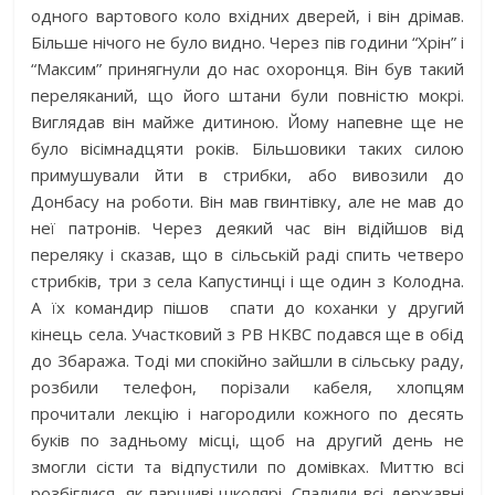
одного вартового коло вхідних дверей, і він дрімав.
Більше нічого не було видно. Через пів години “Хрін” і
“Максим” принягнули до нас охоронця. Він був такий
переляканий, що його штани були повністю мокрі.
Виглядав він майже дитиною. Йому напевне ще не
було вісімнадцяти років. Більшовики таких силою
примушували йти в стрибки, або вивозили до
Донбасу на роботи. Він мав гвинтівку, але не мав до
неї патронів. Через деякий час він відійшов від
переляку і сказав, що в сільській раді спить четверо
стрибків, три з села Капустинці і ще один з Колодна.
А їх командир пішов спати до коханки у другий
кінець села. Участковий з РВ НКВС подався ще в обід
до Збаража. Тоді ми спокійно зайшли в сільську раду,
розбили телефон, порізали кабеля, хлопцям
прочитали лекцію і нагородили кожного по десять
буків по задньому місці, щоб на другий день не
змогли сісти та відпустили по домівках. Миттю всі
розбіглися, як паршиві школярі. Спалили всі державні