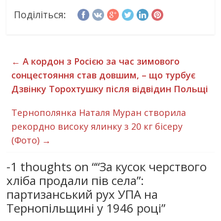
Поділіться:
←
А кордон з Росією за час зимового
сонцестояння став довшим, – що турбує
Дзвінку Торохтушку після відвідин Польщі
Тернополянка Наталя Муран створила
рекордно високу ялинку з 20 кг бісеру
(Фото)
→
-1 thoughts on “
“За кусок черствого
хліба продали пів села”:
партизанський рух УПА на
Тернопільщині у 1946 році
”