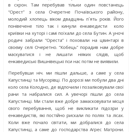
в схрон. Там перебував тільки один повстанець
“Орест” з села Очеретне Почаївського району,
молодий хлопець віком двадцянь п`ять років. Його
понівечене тіло так і кинули енкаведисти коло
криївки на хуторі і самі поїхали до села Бутин. А уночі
родичі забрали “Ореста” і поховали на цвинтарі в
своєму селі Очеретно. “Кобець” порадив нам добре
маскуватися і не лишати ніяких слідів, щоб
енкаведиські Вишнівецькі пси нас потім не виявили.
Перебувши ніч. ми пішли дальше, а саме у села
Капустинці та Мусорівці. По дорозі ми побули два дні
коло села Колодно, де відпочили і позаліковували свої
рани та набралися сил. А увечорі пішли до села
Капустинці. Ми стали вже добре замасковувати місця
свого перебування, щоб не викликати підозри у
енкаведистів, які постійно рискали по полях та лісах.
Коли вже почало світати, ми добралися до села
Капустинці, а саме до господарства Агрес Матрони.