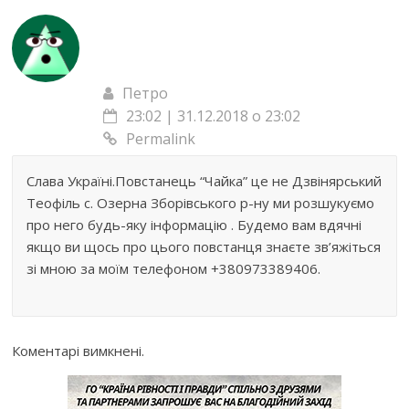
Петро
23:02 | 31.12.2018 о 23:02
Permalink
Слава Україні.Повстанець “Чайка” це не Дзвінярський
Теофіль с. Озерна Зборівського р-ну ми розшукуємо
про него будь-яку інформацію . Будемо вам вдячні
якщо ви щось про цього повстанця знаєте зв’яжіться
зі мною за моїм телефоном +380973389406.
Коментарі вимкнені.