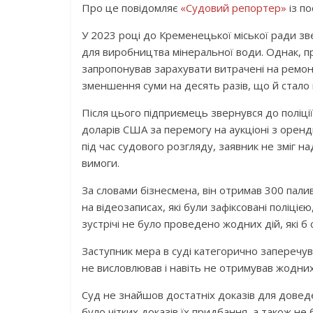
Про це повідомляє
«Судовий репортер»
із п
У 2023 році до Кременецької міської ради 
для виробництва мінеральної води. Однак, п
запропонував зарахувати витрачені на ремон
зменшення суми на десять разів, що й стало 
Після цього підприємець звернувся до поліці
доларів США за перемогу на аукціоні з оренд
під час судового розгляду, заявник не зміг н
вимоги.
За словами бізнесмена, він отримав 300 паливн
на відеозаписах, які були зафіксовані поліціє
зустрічі не було проведено жодних дій, які б
Заступник мера в суді категорично заперечув
не висловлював і навіть не отримував жодних
Суд не знайшов достатніх доказів для довед
було чітких доказів їх придбання, а також н