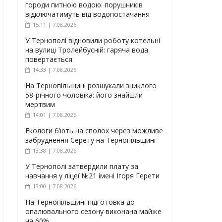
городи питною водою: порушників
відключатимуть від водопостачання
15:11 | 7.08.2026
У Тернополі відновили роботу котельні
на вулиці Тролейбусній: гаряча вода
повертається
14:33 | 7.08.2026
На Тернопільщині розшукали зниклого
58-річного чоловіка: його знайшли
мертвим
14:01 | 7.08.2026
Екологи б’ють на сполох через можливе
забруднення Серету на Тернопільщині
13:38 | 7.08.2026
У Тернополі затвердили плату за
навчання у ліцеї №21 імені Ігоря Герети
13:00 | 7.08.2026
На Тернопільщині підготовка до
опалювального сезону виконана майже
на 60%