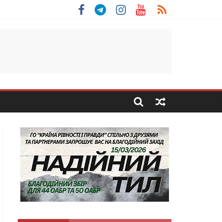
 Скоробогатий з Тернопільщини