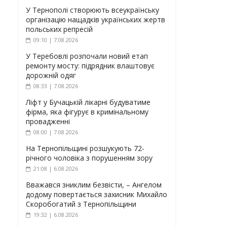
У Тернополі створюють всеукраїнську
організацію нащадків українських жертв
польських репресій
09:10 | 7.08.2026
У Теребовлі розпочали новий етап
ремонту мосту: підрядник влаштовує
дорожній одяг
08:33 | 7.08.2026
Ліфт у Бучацькій лікарні будуватиме
фірма, яка фігурує в кримінальному
провадженні
08:00 | 7.08.2026
На Тернопільщині розшукують 72-
річного чоловіка з порушенням зору
21:08 | 6.08.2026
Вважався зниклим безвісти, – Ангелом
додому повертається захисник Михайло
Скоробогатий з Тернопільщини
19:32 | 6.08.2026