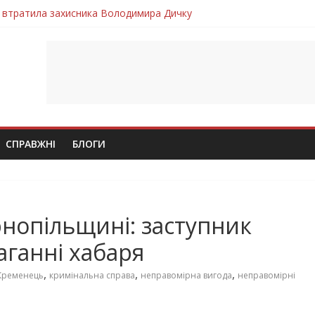
 втратила захисника Володимира Дичку
лим безвісти, – Ангелом додому повертається захисник Михайло
ув молодий захисник Дмитро Березко з Тернопільщини
 втратила захисника Володимира Вельму
втратила молодого захисника Андрія Іскоростенського
СПРАВЖНІ
БЛОГИ
рнопільщині: заступник
аганні хабаря
,
,
,
Кременець
кримінальна справа
неправомірна вигода
неправомірні