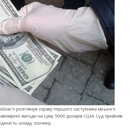
бласті розглянув справу першого заступника міського
равомірної вигоди на суму 5000 доларів США. Суд прийняв
деність складу злочину.