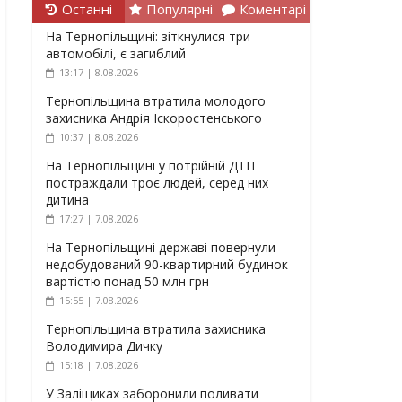
Останні
Популярні
Коментарі
На Тернопільщині: зіткнулися три
автомобілі, є загиблий
13:17 | 8.08.2026
Тернопільщина втратила молодого
захисника Андрія Іскоростенського
10:37 | 8.08.2026
На Тернопільщині у потрійній ДТП
постраждали троє людей, серед них
дитина
17:27 | 7.08.2026
На Тернопільщині державі повернули
недобудований 90-квартирний будинок
вартістю понад 50 млн грн
15:55 | 7.08.2026
Тернопільщина втратила захисника
Володимира Дичку
15:18 | 7.08.2026
У Заліщиках заборонили поливати