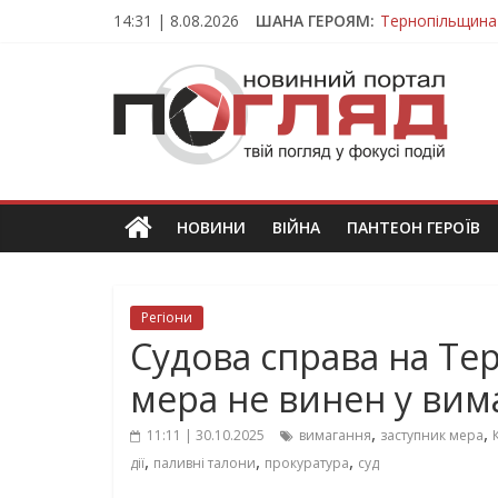
Skip
14:31 | 8.08.2026
ШАНА ГЕРОЯМ:
Тернопільщина
to
Вважався зник
content
ПОГЛЯД
На війні загин
Тернопільщина
Тернопільщина 
Новини
Тернополя.
Тернопільські
новини
НОВИНИ
ВІЙНА
ПАНТЕОН ГЕРОЇВ
та
події
Регіони
Судова справа на Те
мера не винен у вим
,
,
11:11 | 30.10.2025
вимагання
заступник мера
,
,
,
дії
паливні талони
прокуратура
суд