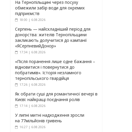
На Тернопільщині через посуху
обмежили забір води для окремих
підприємств
18:00 | 6.08.2026
Серпень — найскладніший період для
донорства: жителів Тернопільщини
закликають долучитися до кампанії
«ЯСерпневийДонор»
17:34 | 6.08.2026
«Після поранення лише одне бажання –
відновитися і повернутися до
побратимів». Історія незламного
тернопільського гвардійця
17:26 | 6.08.2026
Як обрати суші для романтичної вечері в
Києві: найкращі поєднання ролів
17:14 | 6.08.2026
У липні митні надходження зросли
на 77мільйонів гривень
16:27 | 6.08.2026