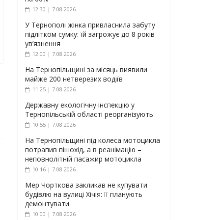
12:30 | 7.08.2026
У Тернополі жінка привласнила забуту
підлітком сумку: їй загрожує до 8 років
ув’язнення
12:00 | 7.08.2026
На Тернопільщині за місяць виявили
майже 200 нетверезих водіїв
11:25 | 7.08.2026
Державну екологічну інспекцію у
Тернопільській області реорганізують
10:55 | 7.08.2026
На Тернопільщині під колеса мотоцикла
потрапив пішохід, а в реанімацію –
неповнолітній пасажир мотоцикла
10:16 | 7.08.2026
Мер Чорткова закликав не купувати
будівлю на вулиці Хічія: її планують
демонтувати
10:00 | 7.08.2026