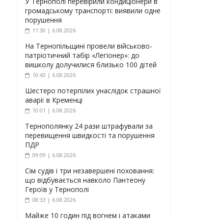
У Тернополі перевірили кондиціонери в
громадському транспорті: виявили одне
порушення
11:30 | 6.08.2026
На Тернопільщині провели військово-
патріотичний табір «Легіонер»: до
вишколу долучилися близько 100 дітей
10:43 | 6.08.2026
Шестеро потерпілих унаслідок страшної
аварії в Кременці
10:01 | 6.08.2026
Тернополянку 24 рази штрафували за
перевищення швидкості та порушення
ПДР
09:09 | 6.08.2026
Сім судів і три незавершені поховання:
що відбувається навколо Пантеону
Героїв у Тернополі
08:33 | 6.08.2026
Майже 10 годин під вогнем і атаками