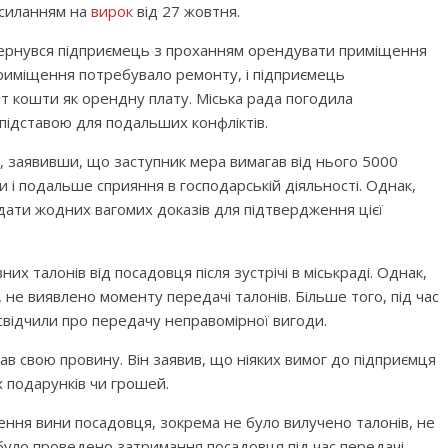
осиланням на
вирок
від 27 жовтня.
звернувся підприємець з проханням орендувати приміщення
риміщення потребувало ремонту, і підприємець
т кошти як орендну плату. Міська рада погодила
підставою для подальших конфліктів.
ї, заявивши, що заступник мера вимагав від нього 5000
и і подальше сприяння в господарській діяльності. Однак,
адати жодних вагомих доказів для підтвердження цієї
их талонів від посадовця після зустрічі в міськраді. Однак,
ю, не виявлено моменту передачі талонів. Більше того, під час
 свідчили про передачу неправомірної вигоди.
ав свою провину. Він заявив, що ніяких вимог до підприємця
 подарунків чи грошей.
ення вини посадовця, зокрема не було вилучено талонів, не
е було проведено затримання посадовця під час передачі