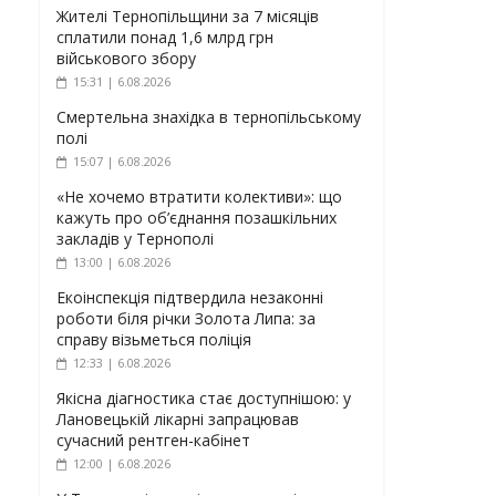
Жителі Тернопільщини за 7 місяців
сплатили понад 1,6 млрд грн
військового збору
15:31 | 6.08.2026
Смертельна знахідка в тернопільському
полі
15:07 | 6.08.2026
«Не хочемо втратити колективи»: що
кажуть про об’єднання позашкільних
закладів у Тернополі
13:00 | 6.08.2026
Екоінспекція підтвердила незаконні
роботи біля річки Золота Липа: за
справу візьметься поліція
12:33 | 6.08.2026
Якісна діагностика стає доступнішою: у
Лановецькій лікарні запрацював
сучасний рентген-кабінет
12:00 | 6.08.2026