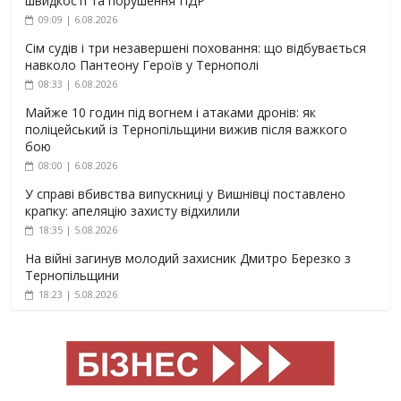
швидкості та порушення ПДР
09:09 | 6.08.2026
Сім судів і три незавершені поховання: що відбувається
навколо Пантеону Героїв у Тернополі
08:33 | 6.08.2026
Майже 10 годин під вогнем і атаками дронів: як
поліцейський із Тернопільщини вижив після важкого
бою
08:00 | 6.08.2026
У справі вбивства випускниці у Вишнівці поставлено
крапку: апеляцію захисту відхилили
18:35 | 5.08.2026
На війні загинув молодий захисник Дмитро Березко з
Тернопільщини
18:23 | 5.08.2026