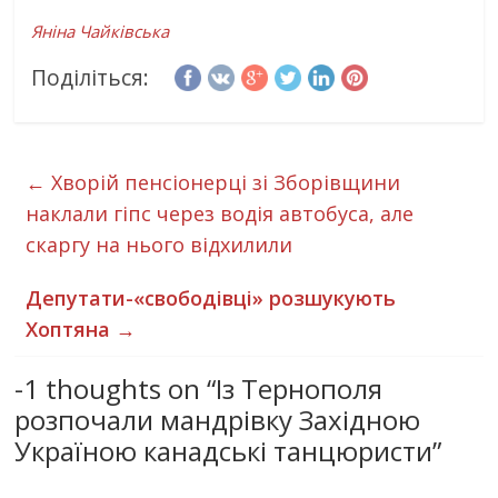
Яніна Чайківська
Поділіться:
←
Хворій пенсіонерці зі Зборівщини
наклали гіпс через водія автобуса, але
скаргу на нього відхилили
Депутати-«свободівці» розшукують
Хоптяна
→
-1 thoughts on “
Із Тернополя
розпочали мандрівку Західною
Україною канадські танцюристи
”