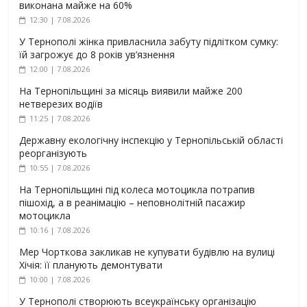
виконана майже на 60%
12:30 | 7.08.2026
У Тернополі жінка привласнила забуту підлітком сумку:
їй загрожує до 8 років ув’язнення
12:00 | 7.08.2026
На Тернопільщині за місяць виявили майже 200
нетверезих водіїв
11:25 | 7.08.2026
Державну екологічну інспекцію у Тернопільській області
реорганізують
10:55 | 7.08.2026
На Тернопільщині під колеса мотоцикла потрапив
пішохід, а в реанімацію – неповнолітній пасажир
мотоцикла
10:16 | 7.08.2026
Мер Чорткова закликав не купувати будівлю на вулиці
Хічія: її планують демонтувати
10:00 | 7.08.2026
У Тернополі створюють всеукраїнську організацію