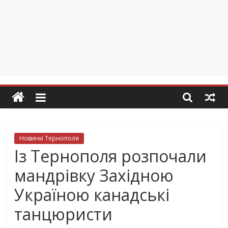
Новини Тернополя
Із Тернополя розпочали
мандрівку Західною
Україною канадські
танцюристи