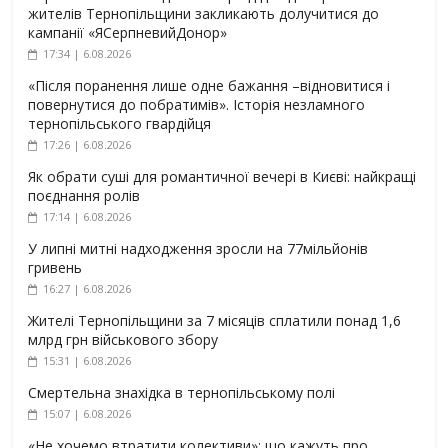
жителів Тернопільщини закликають долучитися до
кампанії «ЯСерпневийДонор»
17:34 | 6.08.2026
«Після поранення лише одне бажання –відновитися і
повернутися до побратимів». Історія незламного
тернопільського гвардійця
17:26 | 6.08.2026
Як обрати суші для романтичної вечері в Києві: найкращі
поєднання ролів
17:14 | 6.08.2026
У липні митні надходження зросли на 77мільйонів
гривень
16:27 | 6.08.2026
Жителі Тернопільщини за 7 місяців сплатили понад 1,6
млрд грн військового збору
15:31 | 6.08.2026
Смертельна знахідка в тернопільському полі
15:07 | 6.08.2026
«Не хочемо втратити колективи»: що кажуть про