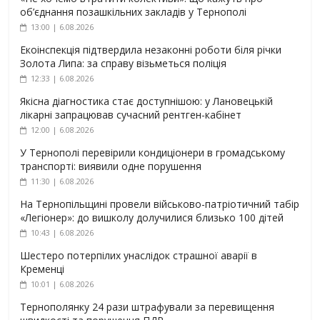
об’єднання позашкільних закладів у Тернополі
13:00 | 6.08.2026
Екоінспекція підтвердила незаконні роботи біля річки
Золота Липа: за справу візьметься поліція
12:33 | 6.08.2026
Якісна діагностика стає доступнішою: у Лановецькій
лікарні запрацював сучасний рентген-кабінет
12:00 | 6.08.2026
У Тернополі перевірили кондиціонери в громадському
транспорті: виявили одне порушення
11:30 | 6.08.2026
На Тернопільщині провели військово-патріотичний табір
«Легіонер»: до вишколу долучилися близько 100 дітей
10:43 | 6.08.2026
Шестеро потерпілих унаслідок страшної аварії в
Кременці
10:01 | 6.08.2026
Тернополянку 24 рази штрафували за перевищення