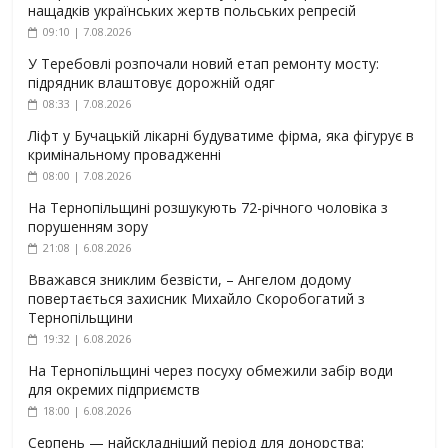
нащадків українських жертв польських репресій
09:10 | 7.08.2026
У Теребовлі розпочали новий етап ремонту мосту:
підрядник влаштовує дорожній одяг
08:33 | 7.08.2026
Ліфт у Бучацькій лікарні будуватиме фірма, яка фігурує в
кримінальному провадженні
08:00 | 7.08.2026
На Тернопільщині розшукують 72-річного чоловіка з
порушенням зору
21:08 | 6.08.2026
Вважався зниклим безвісти, – Ангелом додому
повертається захисник Михайло Скоробогатий з
Тернопільщини
19:32 | 6.08.2026
На Тернопільщині через посуху обмежили забір води
для окремих підприємств
18:00 | 6.08.2026
Серпень — найскладніший період для донорства: