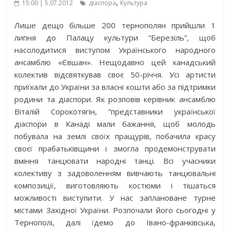
,
15:00 | 5.07.2012
діаспора
Культура
Лише дещо більше 200 тернополян прийшли 1
липня до Палацу культури “Березіль”, щоб
насолодитися виступом Українського народного
ансамблю «Євшан». Нещодавно цей канадський
колектив відсвяткував своє 50-річчя. Усі артисти
приїхали до України за власні кошти або за підтримки
родини та діаспори. Як розповів керівник ансамблю
Віталій Сорокотягін, “представники української
діаспори в Канаді мали бажання, щоб молодь
побувала на землі своїх пращурів, побачила красу
своєї прабатьківщини і змогла продемонструвати
вміння танцювати народні танці. Всі учасники
колективу з задоволенням вивчають танцювальні
композиції, виготовляють костюми і тішаться
можливості виступити. У нас заплановане турне
містами Західної України. Розпочали його сьогодні у
Тернополі, далі їдемо до Івано-франківська,