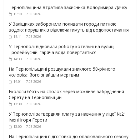
Тернопільщина втратила захисника Володимира Дичку
15:18 | 7.08.2026
У Заліщиках заборонили поливати городи питною
водою: порушників відключатимуть від водопостачання
15:11 | 7.08.2026
У Тернополі відновили роботу котельні на вулиці
Тролейбусній: гаряча вода повертається
14:33 | 7.08.2026
На Тернопільщині розшукали зниклого 58-річного
чоловіка: його знайшли мертвим
14:01 | 7.08.2026
Екологи б’ють на сполох через можливе забруднення
Серету на Тернопільщині
13:38 | 7.08.2026
У Тернополі затвердили плату за навчання у ліцеї №21
імені Ігоря Герети
13:00 | 7.08.2026
На Тернопільщині підготовка до опалювального сезону