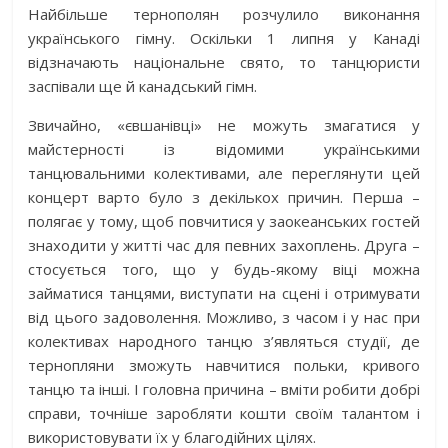
Найбільше тернополян розчулило виконання
українського гімну. Оскільки 1 липня у Канаді
відзначають національне свято, то танцюристи
заспівали ще й канадський гімн.
Звичайно, «євшанівці» не можуть змагатися у
майстерності із відомими українськими
танцювальними колективами, але переглянути цей
концерт варто було з декількох причин. Перша –
полягає у тому, щоб повчитися у заокеанських гостей
знаходити у житті час для певних захоплень. Друга –
стосується того, що у будь-якому віці можна
займатися танцями, виступати на сцені і отримувати
від цього задоволення. Можливо, з часом і у нас при
колективах народного танцю з’являться студії, де
тернопляни зможуть навчитися польки, кривого
танцю та інші. І головна причина – вміти робити добрі
справи, точніше заробляти кошти своїм талантом і
використовувати їх у благодійних цілях.