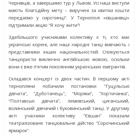
Чернівців, а завершимо тур у Львові. Усі наші виступи
мають благодійну мету – виручені за квитки кошти
передаємо у сиротинці”. У Тернополі «євшанівці»
підтримали акцію “Я хочу жити”!
Здебільшого учасниками колективу є ті, хто має
українські корені, але наші народні танці вивчають і
представники інших національностей. Спілкуються
танцюристи виключно англійською мовою, оскільки
вони є вже п’ятим поколінням українських емігрантів.
Складався концерт із двох частин. В першому акті
тернопляни побачили постановки “Гуцульські
дівчата”, “Дуботанець”, “Моряки”, “Хортичанка”,
“Полтавські дівчата”, лемківський, циганський,
волинський дівчачий і буковинський танці. У другому
акті учасники колективу “Євшан” показали
театралізоване танцювальне дійство “Сорочинський
ярмарок”.