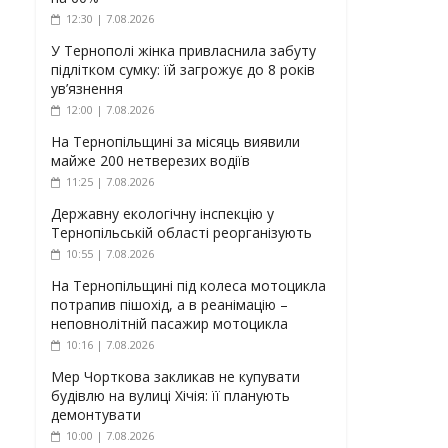
12:30 | 7.08.2026
У Тернополі жінка привласнила забуту
підлітком сумку: їй загрожує до 8 років
ув’язнення
12:00 | 7.08.2026
На Тернопільщині за місяць виявили
майже 200 нетверезих водіїв
11:25 | 7.08.2026
Державну екологічну інспекцію у
Тернопільській області реорганізують
10:55 | 7.08.2026
На Тернопільщині під колеса мотоцикла
потрапив пішохід, а в реанімацію –
неповнолітній пасажир мотоцикла
10:16 | 7.08.2026
Мер Чорткова закликав не купувати
будівлю на вулиці Хічія: її планують
демонтувати
10:00 | 7.08.2026