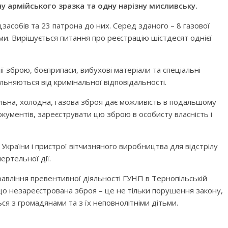
ну армійського зразка та одну нарізну мисливську.
асобів та 23 патрона до них. Серед зданого – 8 газової
ями. Вирішується питання про реєстрацію шістдесят однієї
ї зброю, боєприпаси, вибухові матеріали та спеціальні
льняються від кримінальної відповідальності.
альна, холодна, газова зброя дає можливість в подальшому
окументів, зареєструвати цю зброю в особисту власність і
України і пристрої вітчизняного виробництва для відстрілу
ртельної дії.
авління превентивної діяльності ГУНП в Тернопільській
о незареєстрована зброя – це не тільки порушення закону,
ся з громадянами та з їх неповнолітніми дітьми.