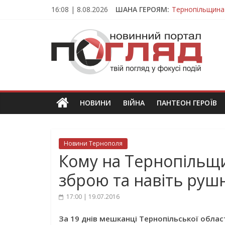
Skip
16:08 | 8.08.2026
ШАНА ГЕРОЯМ:
Тернопільщина
to
Вважався зник
content
ПОГЛЯД
На війні загин
Тернопільщина
Тернопільщина 
Новини
Тернополя.
Тернопільські
новини
НОВИНИ
ВІЙНА
ПАНТЕОН ГЕРОЇВ
та
події
Новини Тернополя
Кому на Тернопільщ
зброю та навіть руш
17:00 | 19.07.2016
За 19 днів мешканці Тернопільської облас