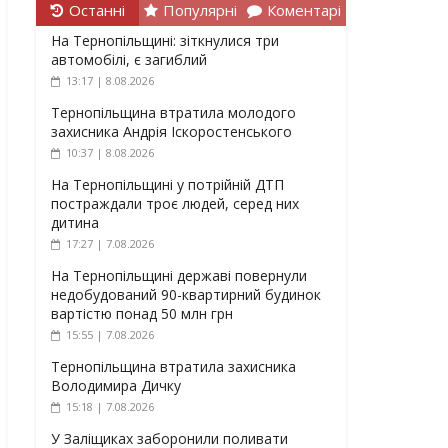
Останні
Популярні
Коментарі
На Тернопільщині: зіткнулися три
автомобілі, є загиблий
13:17 | 8.08.2026
Тернопільщина втратила молодого
захисника Андрія Іскоростенського
10:37 | 8.08.2026
На Тернопільщині у потрійній ДТП
постраждали троє людей, серед них
дитина
17:27 | 7.08.2026
На Тернопільщині державі повернули
недобудований 90-квартирний будинок
вартістю понад 50 млн грн
15:55 | 7.08.2026
Тернопільщина втратила захисника
Володимира Дичку
15:18 | 7.08.2026
У Заліщиках заборонили поливати