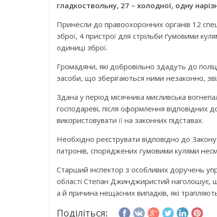
гладкоствольну, 27 – холодної, одну наріз
Принесли до правоохоронних органів 12 спецз
зброї, 4 пристрої для стрільби ґумовими кул
одиниці зброї.
Громадяни, які добровільно здадуть до поліці
засоби, що зберігаються ними незаконно, зві
Здана у період місячника мисливська вогнеп
господареві, після оформлення відповідних д
використовувати її на законних підставах.
Необхідно реєструвати відповідно до Закону 
патронів, споряджених гумовими кулями несме
Старший інспектор з особливих доручень упр
області Степан Джинджиристий наголошує, щ
а й причина нещасних випадків, які трапляють
Поділіться: