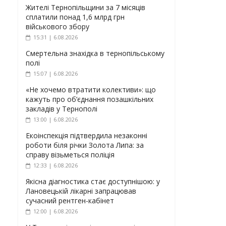
Жителі Тернопільщини за 7 місяців
сплатили понад 1,6 млрд грн
військового збору
15:31 | 6.08.2026
Смертельна знахідка в тернопільському
полі
15:07 | 6.08.2026
«Не хочемо втратити колективи»: що
кажуть про об’єднання позашкільних
закладів у Тернополі
13:00 | 6.08.2026
Екоінспекція підтвердила незаконні
роботи біля річки Золота Липа: за
справу візьметься поліція
12:33 | 6.08.2026
Якісна діагностика стає доступнішою: у
Лановецькій лікарні запрацював
сучасний рентген-кабінет
12:00 | 6.08.2026