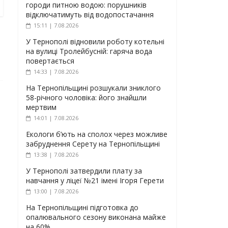
городи питною водою: порушників
відключатимуть від водопостачання
15:11 | 7.08.2026
У Тернополі відновили роботу котельні
на вулиці Тролейбусній: гаряча вода
повертається
14:33 | 7.08.2026
На Тернопільщині розшукали зниклого
58-річного чоловіка: його знайшли
мертвим
14:01 | 7.08.2026
Екологи б’ють на сполох через можливе
забруднення Серету на Тернопільщині
13:38 | 7.08.2026
У Тернополі затвердили плату за
навчання у ліцеї №21 імені Ігоря Герети
13:00 | 7.08.2026
На Тернопільщині підготовка до
опалювального сезону виконана майже
на 60%