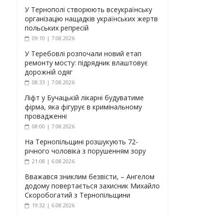
У Тернополі створюють всеукраїнську
організацію нащадків українських жертв
польських репресій
09:10 | 7.08.2026
У Теребовлі розпочали новий етап
ремонту мосту: підрядник влаштовує
дорожній одяг
08:33 | 7.08.2026
Ліфт у Бучацькій лікарні будуватиме
фірма, яка фігурує в кримінальному
провадженні
08:00 | 7.08.2026
На Тернопільщині розшукують 72-
річного чоловіка з порушенням зору
21:08 | 6.08.2026
Вважався зниклим безвісти, – Ангелом
додому повертається захисник Михайло
Скоробогатий з Тернопільщини
19:32 | 6.08.2026