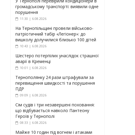
У Тернополі перевірили кондиціонери в
громадському транспорті: виявили одне
порушення
11:30 | 6.08.2026
На Тернопільщині провели військово-
патріотичний табір «Легіонер»: до
вишколу долучилися близько 100 дітей
10:43 | 6.08.2026
Шестеро потерпілих унаслідок страшної
аварії в Кременці
10:01 | 6.08.2026
Тернополянку 24 рази штрафували за
перевищення швидкості та порушення
ПДР
09:09 | 6.08.2026
Сім судів і три незавершені поховання:
що відбувається навколо Пантеону
Героїв у Тернополі
08:33 | 6.08.2026
Майже 10 годин під вогнем і атаками