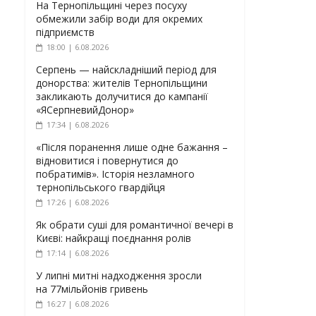
На Тернопільщині через посуху
обмежили забір води для окремих
підприємств
18:00 | 6.08.2026
Серпень — найскладніший період для
донорства: жителів Тернопільщини
закликають долучитися до кампанії
«ЯСерпневийДонор»
17:34 | 6.08.2026
«Після поранення лише одне бажання –
відновитися і повернутися до
побратимів». Історія незламного
тернопільського гвардійця
17:26 | 6.08.2026
Як обрати суші для романтичної вечері в
Києві: найкращі поєднання ролів
17:14 | 6.08.2026
У липні митні надходження зросли
на 77мільйонів гривень
16:27 | 6.08.2026