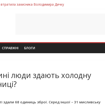
 втратила захисника Володимира Дичку
лим безвісти, – Ангелом додому повертається захисник Михайло
ув молодий захисник Дмитро Березко з Тернопільщини
 втратила захисника Володимира Вельму
втратила молодого захисника Андрія Іскоростенського
СПРАВЖНІ
БЛОГИ
ині люди здають холодну
ниці?
ті здали 68 одиниць зброї. Серед іншої – 31 мисливську