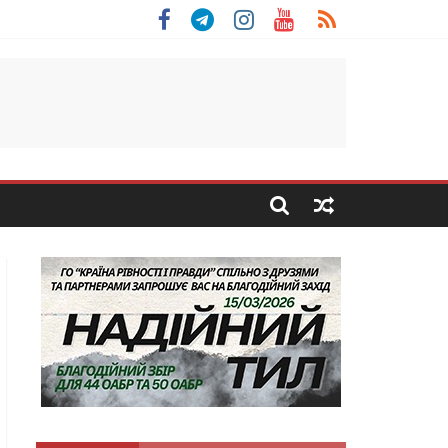
 Скоробогатий з Тернопільщини