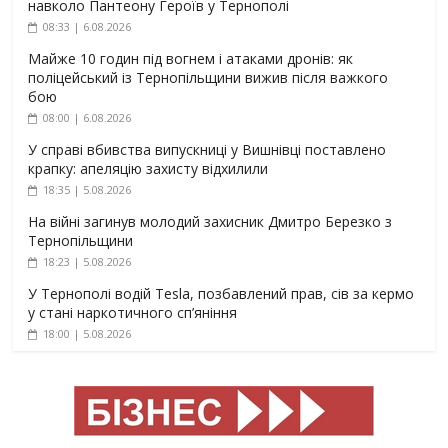
навколо Пантеону Героїв у Тернополі
08:33 | 6.08.2026
Майже 10 годин під вогнем і атаками дронів: як
поліцейський із Тернопільщини вижив після важкого
бою
08:00 | 6.08.2026
У справі вбивства випускниці у Вишнівці поставлено
крапку: апеляцію захисту відхилили
18:35 | 5.08.2026
На війні загинув молодий захисник Дмитро Березко з
Тернопільщини
18:23 | 5.08.2026
У Тернополі водій Tesla, позбавлений прав, сів за кермо
у стані наркотичного сп’яніння
18:00 | 5.08.2026