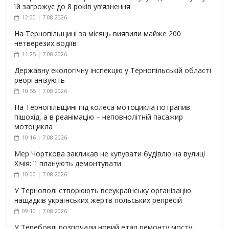
їй загрожує до 8 років ув’язнення
12:00 | 7.08.2026
На Тернопільщині за місяць виявили майже 200
нетверезих водіїв
11:25 | 7.08.2026
Державну екологічну інспекцію у Тернопільській області
реорганізують
10:55 | 7.08.2026
На Тернопільщині під колеса мотоцикла потрапив
пішохід, а в реанімацію – неповнолітній пасажир
мотоцикла
10:16 | 7.08.2026
Мер Чорткова закликав не купувати будівлю на вулиці
Хічія: її планують демонтувати
10:00 | 7.08.2026
У Тернополі створюють всеукраїнську організацію
нащадків українських жертв польських репресій
09:10 | 7.08.2026
У Теребовлі розпочали новий етап ремонту мосту: