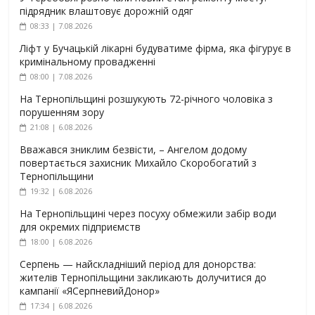
підрядник влаштовує дорожній одяг
08:33 | 7.08.2026
Ліфт у Бучацькій лікарні будуватиме фірма, яка фігурує в
кримінальному провадженні
08:00 | 7.08.2026
На Тернопільщині розшукують 72-річного чоловіка з
порушенням зору
21:08 | 6.08.2026
Вважався зниклим безвісти, – Ангелом додому
повертається захисник Михайло Скоробогатий з
Тернопільщини
19:32 | 6.08.2026
На Тернопільщині через посуху обмежили забір води
для окремих підприємств
18:00 | 6.08.2026
Серпень — найскладніший період для донорства:
жителів Тернопільщини закликають долучитися до
кампанії «ЯСерпневийДонор»
17:34 | 6.08.2026