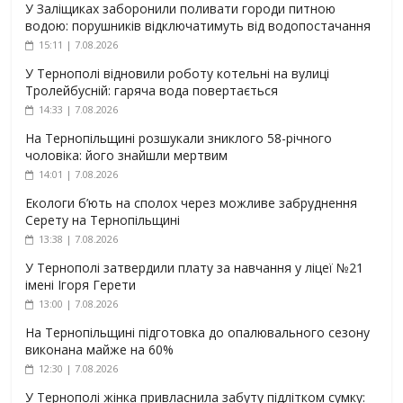
У Заліщиках заборонили поливати городи питною
водою: порушників відключатимуть від водопостачання
15:11 | 7.08.2026
У Тернополі відновили роботу котельні на вулиці
Тролейбусній: гаряча вода повертається
14:33 | 7.08.2026
На Тернопільщині розшукали зниклого 58-річного
чоловіка: його знайшли мертвим
14:01 | 7.08.2026
Екологи б’ють на сполох через можливе забруднення
Серету на Тернопільщині
13:38 | 7.08.2026
У Тернополі затвердили плату за навчання у ліцеї №21
імені Ігоря Герети
13:00 | 7.08.2026
На Тернопільщині підготовка до опалювального сезону
виконана майже на 60%
12:30 | 7.08.2026
У Тернополі жінка привласнила забуту підлітком сумку: