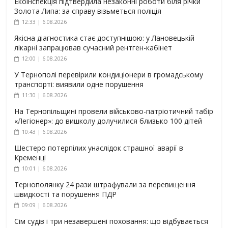
Екоінспекція підтвердила незаконні роботи біля річки
Золота Липа: за справу візьметься поліція
12:33 | 6.08.2026
Якісна діагностика стає доступнішою: у Лановецькій
лікарні запрацював сучасний рентген-кабінет
12:00 | 6.08.2026
У Тернополі перевірили кондиціонери в громадському
транспорті: виявили одне порушення
11:30 | 6.08.2026
На Тернопільщині провели військово-патріотичний табір
«Легіонер»: до вишколу долучилися близько 100 дітей
10:43 | 6.08.2026
Шестеро потерпілих унаслідок страшної аварії в
Кременці
10:01 | 6.08.2026
Тернополянку 24 рази штрафували за перевищення
швидкості та порушення ПДР
09:09 | 6.08.2026
Сім судів і три незавершені поховання: що відбувається