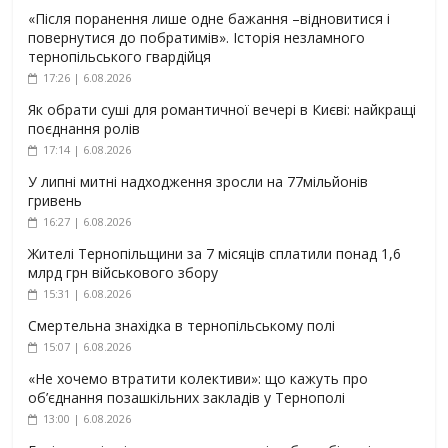
«Після поранення лише одне бажання –відновитися і
повернутися до побратимів». Історія незламного
тернопільського гвардійця
17:26 | 6.08.2026
Як обрати суші для романтичної вечері в Києві: найкращі
поєднання ролів
17:14 | 6.08.2026
У липні митні надходження зросли на 77мільйонів
гривень
16:27 | 6.08.2026
Жителі Тернопільщини за 7 місяців сплатили понад 1,6
млрд грн військового збору
15:31 | 6.08.2026
Смертельна знахідка в тернопільському полі
15:07 | 6.08.2026
«Не хочемо втратити колективи»: що кажуть про
об’єднання позашкільних закладів у Тернополі
13:00 | 6.08.2026