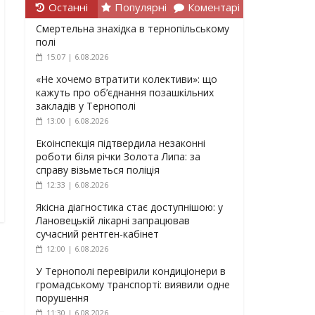
Останні
Популярні
Коментарі
Смертельна знахідка в тернопільському
полі
15:07 | 6.08.2026
«Не хочемо втратити колективи»: що
кажуть про об’єднання позашкільних
закладів у Тернополі
13:00 | 6.08.2026
Екоінспекція підтвердила незаконні
роботи біля річки Золота Липа: за
справу візьметься поліція
12:33 | 6.08.2026
Якісна діагностика стає доступнішою: у
Лановецькій лікарні запрацював
сучасний рентген-кабінет
12:00 | 6.08.2026
У Тернополі перевірили кондиціонери в
громадському транспорті: виявили одне
порушення
11:30 | 6.08.2026