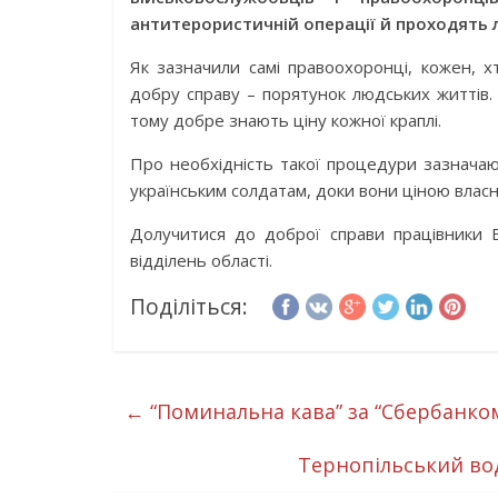
антитерористичній операції й проходять л
Як зазначили самі правоохоронці, кожен, х
добру справу – порятунок людських життів.
тому добре знають ціну кожної краплі.
Про необхідність такої процедури зазначаю
українським солдатам, доки вони ціною влас
Долучитися до доброї справи працівники Бе
відділень області.
Поділіться:
←
“Поминальна кава” за “Сбербанком
Тернопільський вод