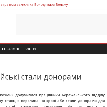
 втратила захисника Володимира Вельму
нопільщини Петро Федів повертається до рідного дому «на щиті»
в скорботі: на щиті повертається воїн Володимир Паламарчук
ння бойового завдання загинув захисник Юрій Пушкар з Тернопі
ув молодий захисник Дмитро Березко з Тернопільщини
СПРАВЖНІ
БЛОГИ
ейські стали донорами
кожен» долучилися працівники Бережанського відділу
ську станцію переливання крові аби стали донорами для
ців, котрі отримали поранення під час участі в