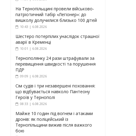
На Тернопільщині провели військово-
патріотичний табір «Легіонер»: до
вишколу долучилися близько 100 дітей
10:43 | 6.08.2026
Шестеро потерпілих унаслідок страшної
аварії в Кременці
10:01 | 6.08.2026
Тернополянку 24 рази штрафували за
перевищення швидкості та порушення
ПДР
09:09 | 6.08.2026
Сім судів і три незавершені поховання:
що відбувається навколо Пантеону
Героїв у Тернополі
08:33 | 6.08.2026
Майже 10 годин під вогнем і атаками
дронів: як поліцейський із
Тернопільщини вижив після важкого
бою