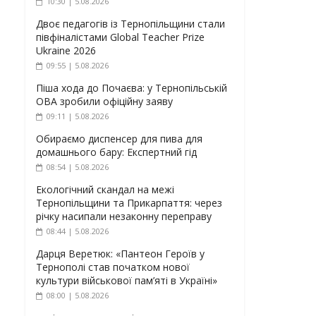
10:30 | 5.08.2026
Двоє педагогів із Тернопільщини стали
півфіналістами Global Teacher Prize
Ukraine 2026
09:55 | 5.08.2026
Піша хода до Почаєва: у Тернопільській
ОВА зробили офіційну заяву
09:11 | 5.08.2026
Обираємо диспенсер для пива для
домашнього бару: Експертний гід
08:54 | 5.08.2026
Екологічний скандал на межі
Тернопільщини та Прикарпаття: через
річку насипали незаконну переправу
08:44 | 5.08.2026
Дарця Веретюк: «Пантеон Героїв у
Тернополі став початком нової
культури військової пам’яті в Україні»
08:00 | 5.08.2026