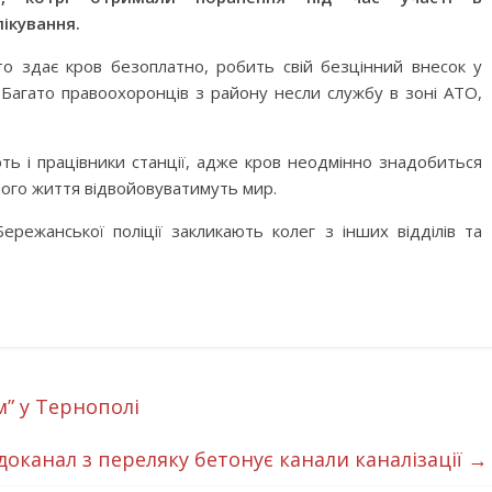
ікування.
то здає кров безоплатно, робить свій безцінний внесок у
 Багато правоохоронців з району несли службу в зоні АТО,
ть і працівники станції, адже кров неодмінно знадобиться
ного життя відвойовуватимуть мир.
режанської поліції закликають колег з інших відділів та
” у Тернополі
оканал з переляку бетонує канали каналізації
→