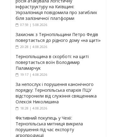
росія атакувала логістичну
інфраструктуру на Київщині:
Укрзалізниця повідомила про загиблих
біля залізничної платформи
07:59 | 5.08.2026
Захисник з Тернопільщини Петро Федів
повертається до рідного дому «на щиті»
20:28 | 4.08.2026
Тернопільщина в скорботі: на щиті
повертається воїн Володимир
Паламарчук
19:17 | 4.08.2026
За непослух і порушення канонічного
порядку: Тернопільська єпархія ПЦУ
відсторонили від служіння священника
Олексія Николишина
18:28 | 4.08.2026
Фіктивний покупець у Чехії:
Тернопільська митниця викрила
порушення під час експорту
агропродукції