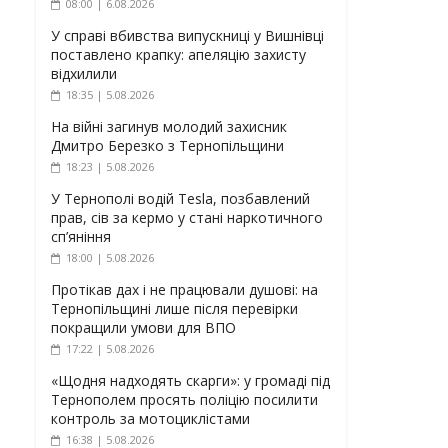
08:00 | 6.08.2026
У справі вбивства випускниці у Вишнівці
поставлено крапку: апеляцію захисту
відхилили
18:35 | 5.08.2026
На війні загинув молодий захисник
Дмитро Березко з Тернопільщини
18:23 | 5.08.2026
У Тернополі водій Tesla, позбавлений
прав, сів за кермо у стані наркотичного
сп’яніння
18:00 | 5.08.2026
Протікав дах і не працювали душові: на
Тернопільщині лише після перевірки
покращили умови для ВПО
17:22 | 5.08.2026
«Щодня надходять скарги»: у громаді під
Тернополем просять поліцію посилити
контроль за мотоциклістами
16:38 | 5.08.2026