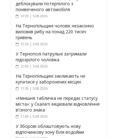
деблокували потерпілого з
понівеченого автомобіля
13:09 | 5.08.2026
На Тернопільщині чоловік незаконно
виловив рибу на понад 220 тисяч
гривень
12:33 | 5.08.2026
У Тернополі патрульні затримали
підозрілого чоловіка
12:00 | 5.08.2026
На Тернопільщині закликають не
купатися у заборонених місцях
11:30 | 5.08.2026
«Нинішня табличка не передає статусу
міста»: у Скалаті ініціювали відновлення
в’їзного знака
11:00 | 5.08.2026
У Зборові облаштовують нову
відпочинкову зону біля водойми