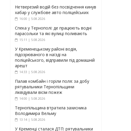
Нетверезий водій без посвідчення кинув
хабар у службове авто поліцейських
16:00 | 5.08.2026
Спека у Тернополі: де працюють водні
парасольки та які вулиці поливають
15:11 | 5.08.2026
У Кременецькому районі водія,
підозрюваного в наїзді на
поліцейського, відправили під домашній
арешт
14:33 | 5.08.2026
Палав комбайн і горіли поля: за добу
рятувальники Тернопільщини
ліквідували вісім пожеж
14:00 | 5.08.2026
Тернопільщина втратила захисника
Володимира Вельму
13:14 | 5.08.2026
У Кременці сталася ДТП: рятувальники