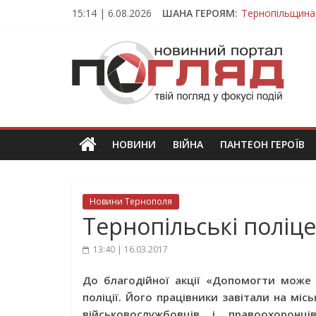
Skip
15:14 | 6.08.2026
ШАНА ГЕРОЯМ:
Тернопільщина
to
Захисник з Тер
content
ПОГЛЯД
Тернопільщина 
Під час викона
На війні загин
Новини
Тернополя.
Тернопільські
новини
НОВИНИ
ВІЙНА
ПАНТЕОН ГЕРОЇВ
та
події
Новини Тернополя
Тернопільські поліц
13:40 | 16.03.2017
До благодійної акції «Допомогти може 
поліції. Його працівники завітали на мі
військовослужбовців і правоохорон