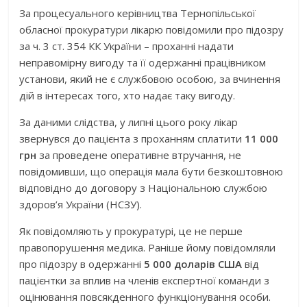
За процесуального керівництва Тернопільської
обласної прокуратури лікарю повідомили про підозру
за ч. 3 ст. 354 КК України – проханні надати
неправомірну вигоду та її одержанні працівником
установи, який не є службовою особою, за вчинення
дій в інтересах того, хто надає таку вигоду.
За даними слідства, у липні цього року лікар
звернувся до пацієнта з проханням сплатити
11 000
грн
за проведене оперативне втручання, не
повідомивши, що операція мала бути безкоштовною
відповідно до договору з Національною службою
здоров’я України (НСЗУ).
Як повідомляють у прокуратурі, це не перше
правопорушення медика. Раніше йому повідомляли
про підозру в одержанні
5 000 доларів США
від
пацієнтки за вплив на членів експертної команди з
оцінювання повсякденного функціонування особи.