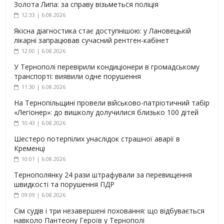
Золота Липа: за справу візьметься поліція
12:33 | 6.08.2026
Якісна діагностика стає доступнішою: у Лановецькій
лікарні запрацював сучасний рентген-кабінет
12:00 | 6.08.2026
У Тернополі перевірили кондиціонери в громадському
транспорті: виявили одне порушення
11:30 | 6.08.2026
На Тернопільщині провели військово-патріотичний табір
«Легіонер»: до вишколу долучилися близько 100 дітей
10:43 | 6.08.2026
Шестеро потерпілих унаслідок страшної аварії в
Кременці
10:01 | 6.08.2026
Тернополянку 24 рази штрафували за перевищення
швидкості та порушення ПДР
09:09 | 6.08.2026
Сім судів і три незавершені поховання: що відбувається
навколо Пантеону Героїв у Тернополі