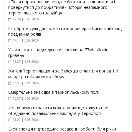
«Після поранення лише одне бажання –відновитися і
повернутися до побратимів». Історія незламного
тернопільського гвардійця
17:26 | 6.08.2026
Як обрати суші для романтичної вечері в Києві: найкращі
поєднання ролів
17:14 | 6.08.2026
У липні митні надходження зросли на 77мільйонів
гривень
16:27 | 6.08.2026
Жителі Тернопільщини за 7 місяців сплатили понад 1,6
млрд грн військового збору
15:31 | 6.08.2026
Смертельна знахідка в тернопільському полі
15:07 | 6.08.2026
«Не хочемо втратити колективи»: що кажуть про
об’єднання позашкільних закладів у Тернополі
13:00 | 6.08.2026
Екоінспекція підтвердила незаконні роботи біля річки