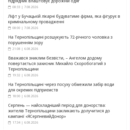
підрядник влаштовує дорожній одяг
08:33 | 7.08.2026
Ліфт у Бучацькій лікарні будуватиме фірма, яка фігурує в
кримінальному провадженні
08:00 | 7.08.2026
На Тернопільщині розшукують 72-річного чоловіка з
порушенням зору
21:08 | 6.08.2026
Вважався зниклим безвісти, – Ангелом додому
повертається захисник Михайло Скоробогатий з
Тернопільщини
19:32 | 6.08.2026
На Тернопільщині через посуху обмежили забір води
для окремих підприємств
18:00 | 6.08.2026
Серпень — найскладніший період для донорства:
жителів Тернопільщини закликають долучитися до
кампанії «ЯСерпневийДонор»
17:34 | 6.08.2026