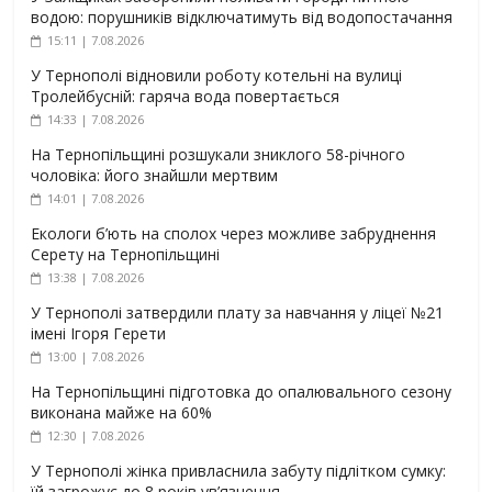
водою: порушників відключатимуть від водопостачання
15:11 | 7.08.2026
У Тернополі відновили роботу котельні на вулиці
Тролейбусній: гаряча вода повертається
14:33 | 7.08.2026
На Тернопільщині розшукали зниклого 58-річного
чоловіка: його знайшли мертвим
14:01 | 7.08.2026
Екологи б’ють на сполох через можливе забруднення
Серету на Тернопільщині
13:38 | 7.08.2026
У Тернополі затвердили плату за навчання у ліцеї №21
імені Ігоря Герети
13:00 | 7.08.2026
На Тернопільщині підготовка до опалювального сезону
виконана майже на 60%
12:30 | 7.08.2026
У Тернополі жінка привласнила забуту підлітком сумку:
їй загрожує до 8 років ув’язнення