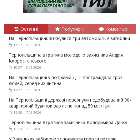
Останні
Популярні
Коментарі
На Тернопільщині: зіткнулися три автомобілі, є загиблий
13:17 | 8.08.2026
Тернопільщина втратила молодого захисника Андрія
Іскоростенського
10:37 | 8.08.2026
На Тернопільщині у потрійній ДТП постраждали троє
людей, серед них дитина
17:27 | 7.08.2026
На Тернопільщині державі повернули недобудований 90-
квартирний будинок вартістю понад 50 млн грн
15:55 | 7.08.2026
Тернопільщина втратила захисника Володимира Дичку
15:18 | 7.08.2026
У Заліщиках заборонили поливати городи питною