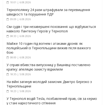
10:01 | 6.08.2026
Тернополянку 24 рази штрафували за перевищення
швидкості та порушення ПДР
09:09 | 6.08.2026
Сім судів і три незавершені поховання: що відбувається
навколо Пантеону Героїв у Тернополі
08:33 | 6.08.2026
Майже 10 годин під вогнем і атаками дронів: як
поліцейський із Тернопільщини вижив після важкого
бою
08:00 | 6.08.2026
У справі вбивства випускниці у Вишнівці поставлено
крапку: апеляцію захисту відхилили
18:35 | 5.08.2026
На війні загинув молодий захисник Дмитро Березко з
Тернопільщини
18:23 | 5.08.2026
У Тернополі водій Tesla, позбавлений прав, сів за кермо
у стані наркотичного сп’яніння