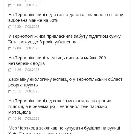
13:00 | 7.08.2026
На Тернопільщині підготовка до опалювального сезону
виконана майже на 60%
12:30 | 7.08.2026
У Тернополі жінка привласнила забуту підлітком сумку:
їй загрожує до 8 років ув’язнення
12:00 | 7.08.2026
На Тернопільщині за місяць виявили майже 200
нетверезих водіїв
11:25 | 7.08.2026
Державну екологічну інспекцію у Тернопільській області
реорганізують
10:55 | 7.08.2026
На Тернопільщині під колеса мотоцикла потрапив
пішохід, а в реанімацію – неповнолітній пасажир
мотоцикла
10:16 | 7.08.2026
Мер Чорткова закликав не купувати будівлю на вулиці
Хічія: її планують демонтувати