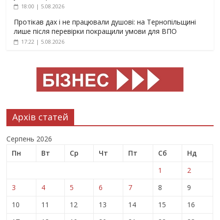
18:00 | 5.08.2026
Протікав дах і не працювали душові: на Тернопільщині
лише після перевірки покращили умови для ВПО
17:22 | 5.08.2026
Архів статей
Серпень 2026
Пн
Вт
Ср
Чт
Пт
Сб
Нд
1
2
3
4
5
6
7
8
9
10
11
12
13
14
15
16