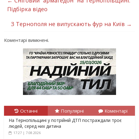
←
Сніговий “армагедон” на Тернопільщині.
Підбірка відео
З Тернополя не випускають фур на Київ
→
Коментарі вимкнені.
Останні
Популярні
Коментарі
На Тернопільщині у потрійній ДТП постраждали троє
людей, серед них дитина
17:27 | 7.08.2026