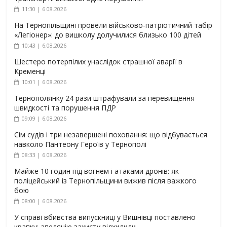
11:30 | 6.08.2026
На Тернопільщині провели військово-патріотичний табір
«Легіонер»: до вишколу долучилися близько 100 дітей
10:43 | 6.08.2026
Шестеро потерпілих унаслідок страшної аварії в
Кременці
10:01 | 6.08.2026
Тернополянку 24 рази штрафували за перевищення
швидкості та порушення ПДР
09:09 | 6.08.2026
Сім судів і три незавершені поховання: що відбувається
навколо Пантеону Героїв у Тернополі
08:33 | 6.08.2026
Майже 10 годин під вогнем і атаками дронів: як
поліцейський із Тернопільщини вижив після важкого
бою
08:00 | 6.08.2026
У справі вбивства випускниці у Вишнівці поставлено
крапку: апеляцію захисту відхилили