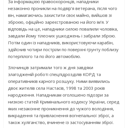
За інформацією правоохоронців, нападники
незаконно проникли на подвір’я ветерана, після чого
він, намагаючись захистити своє майно, вийшов зі
зброєю, офіційно зареєстрованою на його ім’я. У
відповідь на це, нападники силою повалили чоловіка,
завдали йому тілесних ушкоджень і забрали зброю.
Потім один із нападників, використовуючи карабін,
здійснив чотири постріли по поверхні грунту поблизу
потерпілого та по його автомобілю.
Злочинців затримали того ж дня завдяки
злагодженій роботі спецпідрозділів КОРД та
оперативників карного розшуку. Ними виявились
двоє жителів села Настасів, 1998 та 2003 років
народження. Нападникам оголошено підозри за
низкою статей Кримінального кодексу України, серед
яких незаконне проникнення до чужого володіння,
викрадення та привласнення вогнепальної зброї, а
також хуліганство, вчинене із застосуванням зброї.