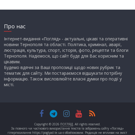
Про нас
Інтернет-видання «Погляд» - актуальні, цікаві та оперативні
новини Тернополя та області. Політика, кримінал, аварії,
люстрація, культура, спорт, історія, фото, рецепти та блоги
Тернополя. Надіємося, що сайт буде для Вас корисним та
цікавим.
Будемо вдячні за Ваші пропозиції щодо нових рубрик та
тематик для сайту. Ми постараємося відшукати потрібну
інформацію. Також висловлюйте власні думки про події у
місті.
Copyright © 2026
ПОГЛЯД
. All rights reserved.
За повного чи часткового використання текстів та зображень сайту «Погляд»
гіперпосилання https://poglyad.te.ua є обов’язковим. Редакція не впливає на зміст