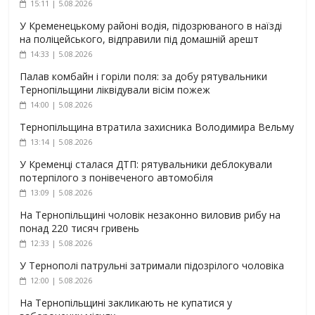
15:11 | 5.08.2026
У Кременецькому районі водія, підозрюваного в наїзді
на поліцейського, відправили під домашній арешт
14:33 | 5.08.2026
Палав комбайн і горіли поля: за добу рятувальники
Тернопільщини ліквідували вісім пожеж
14:00 | 5.08.2026
Тернопільщина втратила захисника Володимира Вельму
13:14 | 5.08.2026
У Кременці сталася ДТП: рятувальники деблокували
потерпілого з понівеченого автомобіля
13:09 | 5.08.2026
На Тернопільщині чоловік незаконно виловив рибу на
понад 220 тисяч гривень
12:33 | 5.08.2026
У Тернополі патрульні затримали підозрілого чоловіка
12:00 | 5.08.2026
На Тернопільщині закликають не купатися у