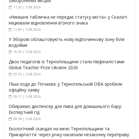
заборонених місцях
11:30 | 5.08.2026
«Нинішня табличка не передає статусу міста»: у Скалаті
ініціювали відновлення в’їзного знака
11:00 | 5.08.2026
У Зборові облаштовують нову відпочинкову зону біля
водойми
10:30 | 5.08.2026
Двоє педагогів із Тернопільщини стали півфіналістами
Global Teacher Prize Ukraine 2026
09:55 | 5.08.2026
Піша хода до Почаєва: у Тернопільській ОВА зробили
офіційну заяву
09:11 | 5.08.2026
Обираємо диспенсер для пива для домашнього бару:
Експертний гід
08:54 | 5.08.2026
Екологічний скандал на межі Тернопільщини та
Прикарпаття: через річку насипали незаконну переправу