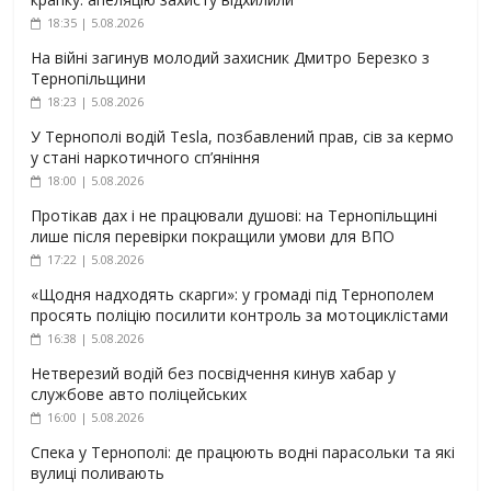
18:35 | 5.08.2026
На війні загинув молодий захисник Дмитро Березко з
Тернопільщини
18:23 | 5.08.2026
У Тернополі водій Tesla, позбавлений прав, сів за кермо
у стані наркотичного сп’яніння
18:00 | 5.08.2026
Протікав дах і не працювали душові: на Тернопільщині
лише після перевірки покращили умови для ВПО
17:22 | 5.08.2026
«Щодня надходять скарги»: у громаді під Тернополем
просять поліцію посилити контроль за мотоциклістами
16:38 | 5.08.2026
Нетверезий водій без посвідчення кинув хабар у
службове авто поліцейських
16:00 | 5.08.2026
Спека у Тернополі: де працюють водні парасольки та які
вулиці поливають