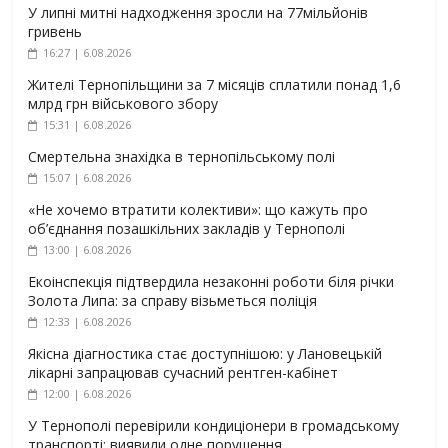
У липні митні надходження зросли на 77мільйонів
гривень
16:27 | 6.08.2026
Жителі Тернопільщини за 7 місяців сплатили понад 1,6
млрд грн військового збору
15:31 | 6.08.2026
Смертельна знахідка в тернопільському полі
15:07 | 6.08.2026
«Не хочемо втратити колективи»: що кажуть про
об’єднання позашкільних закладів у Тернополі
13:00 | 6.08.2026
Екоінспекція підтвердила незаконні роботи біля річки
Золота Липа: за справу візьметься поліція
12:33 | 6.08.2026
Якісна діагностика стає доступнішою: у Лановецькій
лікарні запрацював сучасний рентген-кабінет
12:00 | 6.08.2026
У Тернополі перевірили кондиціонери в громадському
транспорті: виявили одне порушення