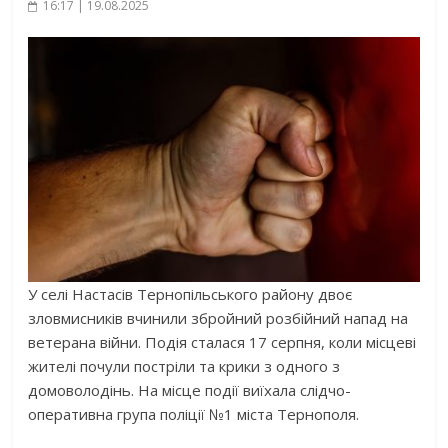
16:17 | 19.08.2025
У селі Настасів Тернопільського району двоє
зловмисників вчинили збройний розбійний напад на
ветерана війни. Подія сталася 17 серпня, коли місцеві
жителі почули постріли та крики з одного з
домоволодінь. На місце події виїхала слідчо-
оперативна група поліції №1 міста Тернополя.