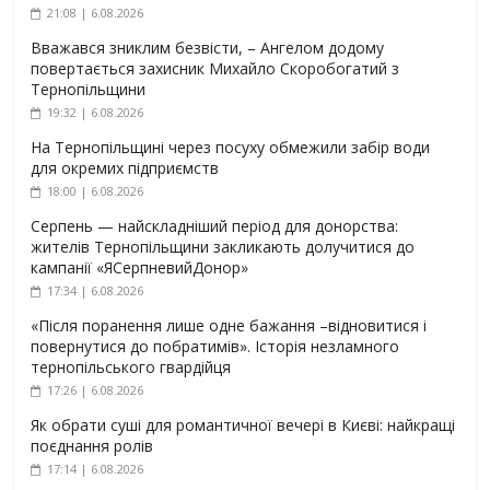
21:08 | 6.08.2026
Вважався зниклим безвісти, – Ангелом додому
повертається захисник Михайло Скоробогатий з
Тернопільщини
19:32 | 6.08.2026
На Тернопільщині через посуху обмежили забір води
для окремих підприємств
18:00 | 6.08.2026
Серпень — найскладніший період для донорства:
жителів Тернопільщини закликають долучитися до
кампанії «ЯСерпневийДонор»
17:34 | 6.08.2026
«Після поранення лише одне бажання –відновитися і
повернутися до побратимів». Історія незламного
тернопільського гвардійця
17:26 | 6.08.2026
Як обрати суші для романтичної вечері в Києві: найкращі
поєднання ролів
17:14 | 6.08.2026