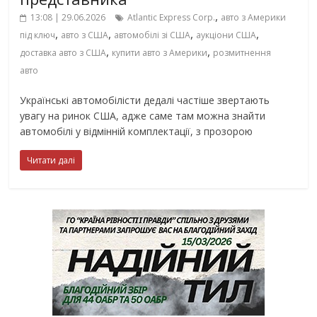
,
13:08 | 29.06.2026
Atlantic Express Corp.
авто з Америки
,
,
,
,
під ключ
авто з США
автомобілі зі США
аукціони США
,
,
доставка авто з США
купити авто з Америки
розмитнення
авто
Українські автомобілісти дедалі частіше звертають
увагу на ринок США, адже саме там можна знайти
автомобілі у відмінній комплектації, з прозорою
Читати далі