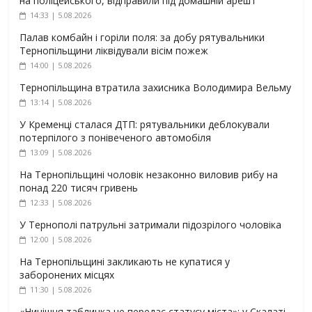
на поліцейського, відправили під домашній арешт
14:33 | 5.08.2026
Палав комбайн і горіли поля: за добу рятувальники
Тернопільщини ліквідували вісім пожеж
14:00 | 5.08.2026
Тернопільщина втратила захисника Володимира Вельму
13:14 | 5.08.2026
У Кременці сталася ДТП: рятувальники деблокували
потерпілого з понівеченого автомобіля
13:09 | 5.08.2026
На Тернопільщині чоловік незаконно виловив рибу на
понад 220 тисяч гривень
12:33 | 5.08.2026
У Тернополі патрульні затримали підозрілого чоловіка
12:00 | 5.08.2026
На Тернопільщині закликають не купатися у
заборонених місцях
11:30 | 5.08.2026
«Нинішня табличка не передає статусу міста»: у Скалаті