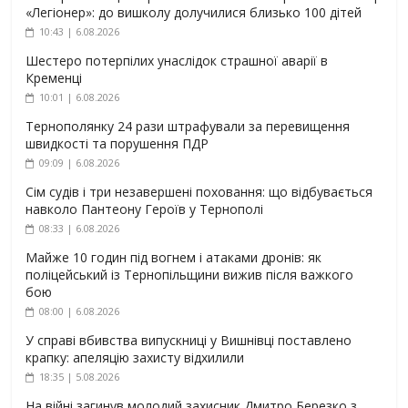
«Легіонер»: до вишколу долучилися близько 100 дітей
10:43 | 6.08.2026
Шестеро потерпілих унаслідок страшної аварії в
Кременці
10:01 | 6.08.2026
Тернополянку 24 рази штрафували за перевищення
швидкості та порушення ПДР
09:09 | 6.08.2026
Сім судів і три незавершені поховання: що відбувається
навколо Пантеону Героїв у Тернополі
08:33 | 6.08.2026
Майже 10 годин під вогнем і атаками дронів: як
поліцейський із Тернопільщини вижив після важкого
бою
08:00 | 6.08.2026
У справі вбивства випускниці у Вишнівці поставлено
крапку: апеляцію захисту відхилили
18:35 | 5.08.2026
На війні загинув молодий захисник Дмитро Березко з