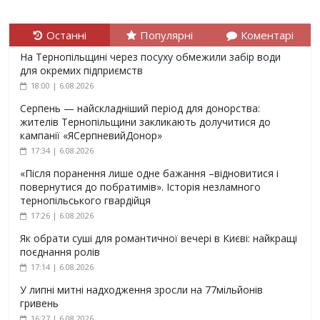
Останні
Популярні
Коментарі
На Тернопільщині через посуху обмежили забір води
для окремих підприємств
18:00 | 6.08.2026
Серпень — найскладніший період для донорства:
жителів Тернопільщини закликають долучитися до
кампанії «ЯСерпневийДонор»
17:34 | 6.08.2026
«Після поранення лише одне бажання –відновитися і
повернутися до побратимів». Історія незламного
тернопільського гвардійця
17:26 | 6.08.2026
Як обрати суші для романтичної вечері в Києві: найкращі
поєднання ролів
17:14 | 6.08.2026
У липні митні надходження зросли на 77мільйонів
гривень
16:27 | 6.08.2026