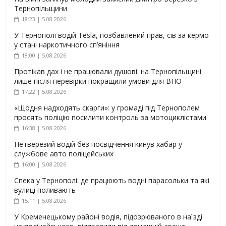
Тернопільщини
18:23 | 5.08.2026
У Тернополі водій Tesla, позбавлений прав, сів за кермо
у стані наркотичного сп’яніння
18:00 | 5.08.2026
Протікав дах і не працювали душові: на Тернопільщині
лише після перевірки покращили умови для ВПО
17:22 | 5.08.2026
«Щодня надходять скарги»: у громаді під Тернополем
просять поліцію посилити контроль за мотоциклістами
16:38 | 5.08.2026
Нетверезий водій без посвідчення кинув хабар у
службове авто поліцейських
16:00 | 5.08.2026
Спека у Тернополі: де працюють водні парасольки та які
вулиці поливають
15:11 | 5.08.2026
У Кременецькому районі водія, підозрюваного в наїзді