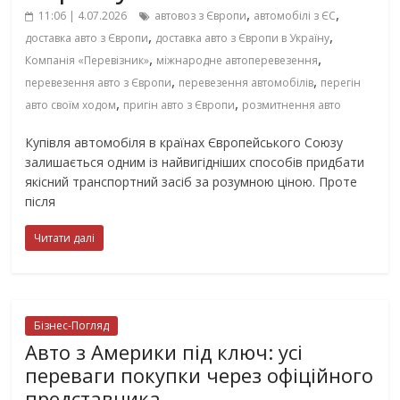
,
,
11:06 | 4.07.2026
автовоз з Європи
автомобілі з ЄС
,
,
доставка авто з Європи
доставка авто з Європи в Україну
,
,
Компанія «Перевізник»
міжнародне автоперевезення
,
,
перевезення авто з Європи
перевезення автомобілів
перегін
,
,
авто своїм ходом
пригін авто з Європи
розмитнення авто
Купівля автомобіля в країнах Європейського Союзу
залишається одним із найвигідніших способів придбати
якісний транспортний засіб за розумною ціною. Проте
після
Читати далі
Бізнес-Погляд
Авто з Америки під ключ: усі
переваги покупки через офіційного
представника