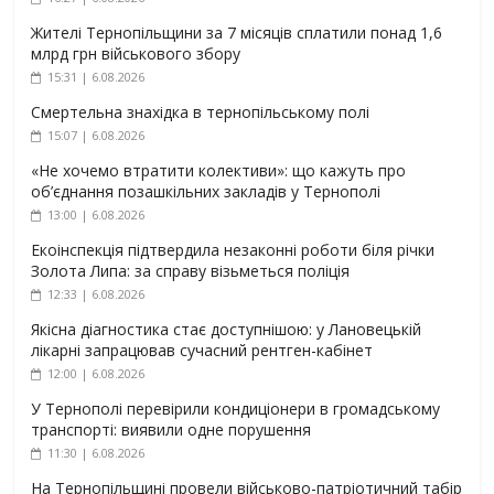
Жителі Тернопільщини за 7 місяців сплатили понад 1,6
млрд грн військового збору
15:31 | 6.08.2026
Смертельна знахідка в тернопільському полі
15:07 | 6.08.2026
«Не хочемо втратити колективи»: що кажуть про
об’єднання позашкільних закладів у Тернополі
13:00 | 6.08.2026
Екоінспекція підтвердила незаконні роботи біля річки
Золота Липа: за справу візьметься поліція
12:33 | 6.08.2026
Якісна діагностика стає доступнішою: у Лановецькій
лікарні запрацював сучасний рентген-кабінет
12:00 | 6.08.2026
У Тернополі перевірили кондиціонери в громадському
транспорті: виявили одне порушення
11:30 | 6.08.2026
На Тернопільщині провели військово-патріотичний табір