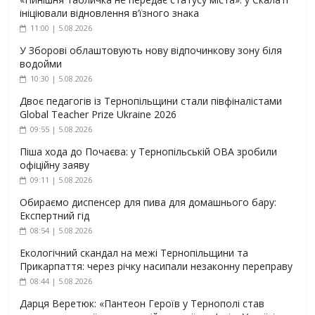
ініціювали відновлення в’їзного знака
11:00 | 5.08.2026
У Зборові облаштовують нову відпочинкову зону біля
водойми
10:30 | 5.08.2026
Двоє педагогів із Тернопільщини стали півфіналістами
Global Teacher Prize Ukraine 2026
09:55 | 5.08.2026
Піша хода до Почаєва: у Тернопільській ОВА зробили
офіційну заяву
09:11 | 5.08.2026
Обираємо диспенсер для пива для домашнього бару:
Експертний гід
08:54 | 5.08.2026
Екологічний скандал на межі Тернопільщини та
Прикарпаття: через річку насипали незаконну переправу
08:44 | 5.08.2026
Дарця Веретюк: «Пантеон Героїв у Тернополі став