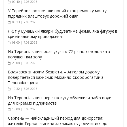
09:10 | 7.08.2026
У Теребовлі розпочали новий етап ремонту мосту:
підрядник влаштовує дорожній одяг
08:33 | 7.08.2026
Ліфт у Бучацькій лікарні будуватиме фірма, яка фігурує в
кримінальному провадженні
08:00 | 7.08.2026
На Тернопільщині розшукують 72-річного чоловіка з
порушенням зору
21:08 | 6.08.2026
Вважався зниклим безвісти, – Ангелом додому
повертається захисник Михайло Скоробогатий з
Тернопільщини
19:32 | 6.08.2026
На Тернопільщині через посуху обмежили забір води
для окремих підприємств
18:00 | 6.08.2026
Серпень — найскладніший період для донорства:
жителів Тернопільщини закликають долучитися до