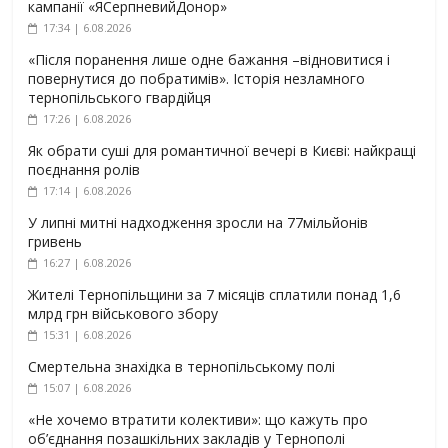
кампанії «ЯСерпневийДонор»
17:34 | 6.08.2026
«Після поранення лише одне бажання –відновитися і
повернутися до побратимів». Історія незламного
тернопільського гвардійця
17:26 | 6.08.2026
Як обрати суші для романтичної вечері в Києві: найкращі
поєднання ролів
17:14 | 6.08.2026
У липні митні надходження зросли на 77мільйонів
гривень
16:27 | 6.08.2026
Жителі Тернопільщини за 7 місяців сплатили понад 1,6
млрд грн військового збору
15:31 | 6.08.2026
Смертельна знахідка в тернопільському полі
15:07 | 6.08.2026
«Не хочемо втратити колективи»: що кажуть про
об’єднання позашкільних закладів у Тернополі