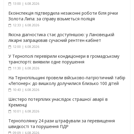
13:00 | 6.08.2026
Екоінспекція підтвердила незаконні роботи біля річки
Золота Липа: за справу візьметься поліція
12:33 | 6.08.2026
Якісна діагностика стає доступнішою: у Лановецькій
лікарні запрацював сучасний рентген-кабінет
12:00 | 6.08.2026
У Тернополі перевірили кондиціонери в громадському
транспорті: виявили одне порушення
11:30 | 6.08.2026
На Тернопільщині провели військово-патріотичний табір
«Легіонер»: до вишколу долучилися близько 100 дітей
10:43 | 6.08.2026
Шестеро потерпілих унаслідок страшної аварії в
Кременці
10:01 | 6.08.2026
Тернополянку 24 рази штрафували за перевищення
швидкості та порушення ПДР
09:09 | 6.08.2026