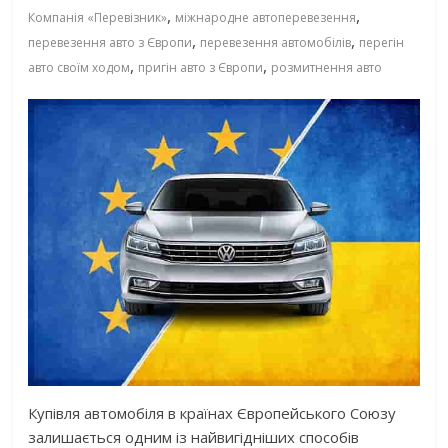
,
,
Компанія «Перевізник»
міжнародне автоперевезення
,
,
перевезення авто з Європи
перевезення автомобілів
перегін
,
,
авто своїм ходом
пригін авто з Європи
розмитнення авто
Купівля автомобіля в країнах Європейського Союзу
залишається одним із найвигідніших способів