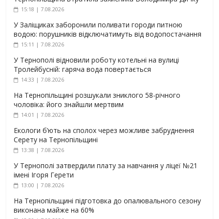
15:18 | 7.08.2026
У Заліщиках заборонили поливати городи питною
водою: порушників відключатимуть від водопостачання
15:11 | 7.08.2026
У Тернополі відновили роботу котельні на вулиці
Тролейбусній: гаряча вода повертається
14:33 | 7.08.2026
На Тернопільщині розшукали зниклого 58-річного
чоловіка: його знайшли мертвим
14:01 | 7.08.2026
Екологи б’ють на сполох через можливе забруднення
Серету на Тернопільщині
13:38 | 7.08.2026
У Тернополі затвердили плату за навчання у ліцеї №21
імені Ігоря Герети
13:00 | 7.08.2026
На Тернопільщині підготовка до опалювального сезону
виконана майже на 60%