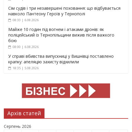
Сім судів і три незавершені поховання: що відбувається
навколо Пантеону Героїв у Тернополі
08:33 | 6.08.2026
Майже 10 годин під вогнем і атаками дронів: як
поліцейський із Тернопільщини вижив після важкого
бою
08:00 | 6.08.2026
У справі вбивства випускниці у Вишнівці поставлено
крапку: апеляцію захисту відхилили
18:35 | 5.08.2026
Архів статей
Серпень 2026