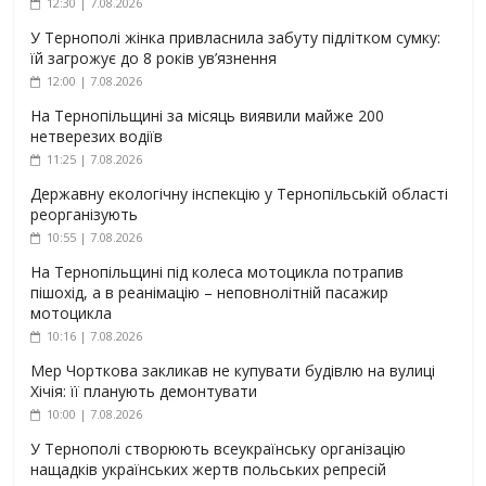
12:30 | 7.08.2026
У Тернополі жінка привласнила забуту підлітком сумку:
їй загрожує до 8 років ув’язнення
12:00 | 7.08.2026
На Тернопільщині за місяць виявили майже 200
нетверезих водіїв
11:25 | 7.08.2026
Державну екологічну інспекцію у Тернопільській області
реорганізують
10:55 | 7.08.2026
На Тернопільщині під колеса мотоцикла потрапив
пішохід, а в реанімацію – неповнолітній пасажир
мотоцикла
10:16 | 7.08.2026
Мер Чорткова закликав не купувати будівлю на вулиці
Хічія: її планують демонтувати
10:00 | 7.08.2026
У Тернополі створюють всеукраїнську організацію
нащадків українських жертв польських репресій